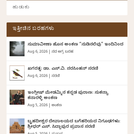
ಇತ್ತೀಚಿನ ಬರಹಗಳು
ಸುಮಾವೀಣಾ ಹೊಸ ಅಂಕಣ “ನುಡಿನಲಿವು” ಇಂದಿನಿಂದ
Aug 6, 2026
|
ದಿನದ ಅಗ್ರ ಬರಹ
ಖಗರತ್ನ: ಡಾ. ಎಸ್.ವಿ. ನರಸಿಂಹನ್‌‌ ಸರಣಿ
Aug 6, 2026
|
ಸರಣಿ
ಇಂಗ್ಲೀಷ್ ಮೇಡಮ್ಮಿನ ಕನ್ನಡ ಪುರಾಣ: ಸುಕನ್ಯಾ
ಕನಾರಳ್ಳಿ ಅಂಕಣ
Aug 5, 2026
|
ಅಂಕಣ
ಬೃಹದೀಶ್ವರ ದೇವಾಲಯದ ಬಗೆಹರಿಯದ ನಿಗೂಢಗಳು:
ಶ್ರೀಧರ್‌ ಎಸ್.‌ ಸಿದ್ದಾಪುರ ಪ್ರವಾಸ ಸರಣಿ