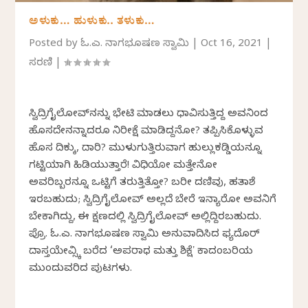
ಅಳುಕು… ಹುಳುಕು.. ತಳುಕು…
Posted by
ಓ.ಎಲ್. ನಾಗಭೂಷಣ ಸ್ವಾಮಿ
|
Oct 16, 2021
|
ಸರಣಿ
|
ಸ್ವಿದ್ರಿಗೈಲೋವ್‌ನನ್ನು ಭೇಟಿ ಮಾಡಲು ಧಾವಿಸುತ್ತಿದ್ದ ಅವನಿಂದ
ಹೊಸದೇನನ್ನಾದರೂ ನಿರೀಕ್ಷೆ ಮಾಡಿದ್ದನೋ? ತಪ್ಪಿಸಿಕೊಳ್ಳುವ
ಹೊಸ ದಿಕ್ಕು, ದಾರಿ? ಮುಳುಗುತ್ತಿರುವಾಗ ಹುಲ್ಲುಕಡ್ಡಿಯನ್ನೂ
ಗಟ್ಟಿಯಾಗಿ ಹಿಡಿಯುತ್ತಾರೆ! ವಿಧಿಯೋ ಮತ್ತೇನೋ
ಅವರಿಬ್ಬರನ್ನೂ ಒಟ್ಟಿಗೆ ತರುತ್ತಿತ್ತೋ? ಬರೀ ದಣಿವು, ಹತಾಶೆ
ಇರಬಹುದು; ಸ್ವಿದ್ರಿಗೈಲೋವ್‍ ಅಲ್ಲದೆ ಬೇರೆ ಇನ್ಯಾರೋ ಅವನಿಗೆ
ಬೇಕಾಗಿದ್ದು, ಈ ಕ್ಷಣದಲ್ಲಿ ಸ್ವಿದ್ರಿಗೈಲೋವ್ ಅಲ್ಲಿದ್ದಿರಬಹುದು.
ಪ್ರೊ. ಓ.ಎಲ್. ನಾಗಭೂಷಣ ಸ್ವಾಮಿ ಅನುವಾದಿಸಿದ ಫ್ಯದೊರ್
ದಾಸ್ತಯೇವ್ಸ್ಕಿ ಬರೆದ ‘ಅಪರಾಧ ಮತ್ತು ಶಿಕ್ಷೆʼ ಕಾದಂಬರಿಯ
ಮುಂದುವರಿದ ಪುಟಗಳು.