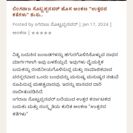
ಲಿಂಗರಾಜ ಸೊಟ್ಟಪ್ಪನವರ್‌ ಹೊಸ ಅಂಕಣ “ಉತ್ತರದ
ಕತೆಗಳು” ಶುರು..
Posted by
ಲಿಂಗರಾಜ ಸೊಟ್ಟಪ್ಪನವರ್‌
|
Jan 17, 2024
|
ಅಂಕಣ
|
ನಿತ್ಯ ಬದುಕಿನ ಜಂಜಡಗಳನ್ನು ಹಗುರಗೊಳಿಸಿಕೊಳ್ಳುವ ಸಾಧನ
ಮಾರ್ಗಗಳಾಗಿ ಇವು ಬಳಕೆಯಲ್ಲಿವೆ. ಇವುಗಳು ವೈಯಕ್ತಿಕ
ಬದುಕನ್ನು ರಂಜಿನೀಯಗೊಳಿಸುವಲ್ಲಿ ಮತ್ತು ಸಾಮಾಜಿಕವಾದ
ಪರಸ್ಪರವಾದ ಒಂದು ಬಂಧವನ್ನು ಮನುಷ್ಯ ಮನುಷ್ಯರ ನಡುವೆ
ರೂಪಿಸುವಲ್ಲಿ ಮಹತ್ವವಾದವು. ಇದನ್ನು ಜಾನಪದ ದಾರಿ
ಸಾಬೀತುಪಡಿಸಿದೆ.
ಲಿಂಗರಾಜ ಸೊಟ್ಟಪ್ಪನವರ್‌ ಬರೆಯುವ ಉತ್ತರ ಕರ್ನಾಟಕದ
ಬದುಕು ಮತ್ತು ಸಂಸ್ಕೃತಿಯ ಕುರಿತ ಅಂಕಣ “ಉತ್ತರದ
ಕತೆಗಳು”