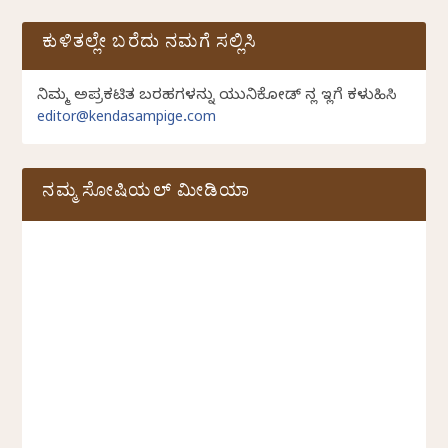
ಕುಳಿತಲ್ಲೇ ಬರೆದು ನಮಗೆ ಸಲ್ಲಿಸಿ
ನಿಮ್ಮ ಅಪ್ರಕಟಿತ ಬರಹಗಳನ್ನು ಯುನಿಕೋಡ್ ನಲ್ಲಿ ಇಲ್ಲಿಗೆ ಕಳುಹಿಸಿ
editor@kendasampige.com
ನಮ್ಮ ಸೋಷಿಯಲ್‌ ಮೀಡಿಯಾ