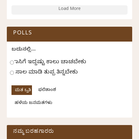
Load More
POLLS
ಬದುಕಿನಲ್ಲಿ....
ಹಾಸಿಗೆ ಇದ್ದಷ್ಟು ಕಾಲು ಚಾಚಬೇಕು
ಸಾಲ ಮಾಡಿ ತುಪ್ಪ ತಿನ್ನಬೇಕು
ಫಲಿತಾಂಶ
ಹಳೆಯ ಜನಮತಗಳು
ನಮ್ಮ ಬರಹಗಾರರು