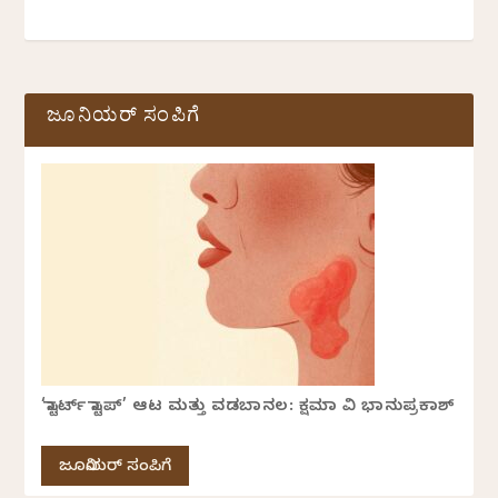
ಜೂನಿಯರ್ ಸಂಪಿಗೆ
‘ಸ್ಟಾರ್ಟ್ ಸ್ಟಾಪ್’ ಆಟ ಮತ್ತು ವಡಬಾನಲ: ಕ್ಷಮಾ ವಿ ಭಾನುಪ್ರಕಾಶ್
ಜೂನಿಯರ್ ಸಂಪಿಗೆ