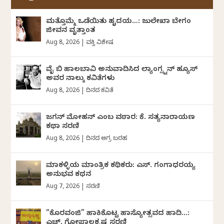
ಮತ್ತೊಮ್ಮೆ ಒಡೆಯಿತು ಹೃದಯ…: ಜುಲೇಖಾ ಬೇಗಂ
ಜೀವನ ವೃತ್ತಾಂತ
Aug 8, 2026
|
ವ್ಯಕ್ತಿ ವಿಶೇಷ
ವೈ ಬಿ ಹಾಲಬಾವಿ ಅನುವಾದಿಸಿದ ಲ್ಯಾಂಗ್ಸ್ಟನ್ ಹ್ಯೂಸ್
ಅವರ ನಾಲ್ಕು ಕವಿತೆಗಳು
Aug 8, 2026
|
ದಿನದ ಕವಿತೆ
ಜಗನ್‌ ಮೋಹನ್‌ ಎಂಬ ವಠಾರ: ಕೆ. ಸತ್ಯನಾರಾಯಣ
ಕಥಾ ಸರಣಿ
Aug 8, 2026
|
ದಿನದ ಅಗ್ರ ಬರಹ
ಮಾಕಳ್ಳಿಯ ಮಾಂತ್ರಿಕ ಕಥಿಕರು: ಎಸ್. ಗಂಗಾಧರಯ್ಯ
ಅನುಭವ ಕಥನ
Aug 7, 2026
|
ಸರಣಿ
“ಕೊರವಂಜಿ” ಹಾಕಿಕೊಟ್ಟ ಹಾಸ್ಯೋತ್ಸವದ ಹಾದಿ…:
ಎಚ್. ಗೋಪಾಲಕೃಷ್ಣ ಸರಣಿ