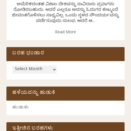
ಅಮೆರಿಕದಂತಹ ವಿಶಾಲ ದೇಶವನ್ನು ಸಾವಿರಾರು ಪ್ರವಾಸಿಗರು
ನೋಡಿರಬಹುದು. ಆದರೆ ಎಲ್ಲರೂ ಅದನ್ನು ಓದುಗರ ಕಣ್ಮುಂದೆ
ಜೀವಂತಗೊಳಿಸಲು ಸಾಧ್ಯವಿಲ್ಲ. ಒಂದು ಸ್ಥಳದ ಸೌಂದರ್ಯವನ್ನು
ವರ್ಣಿಸುವುದು ಸುಲಭ; ಆದರೆ ಆ...
Read More
ಬರಹ ಭಂಡಾರ
ಹಳೆಯವನ್ನು ಹುಡುಕಿ
ಇತ್ತೀಚಿನ ಬರಹಗಳು