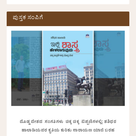
ಪುಸ್ತಕ ಸಂಪಿಗೆ
ದೊಡ್ಡ ದೇಶದ ಸಂಗತಿಗಳು ಚಿಕ್ಕ ಚಿಕ್ಕ ಟಿಪ್ಪಣಿಗಳಲ್ಲಿ: ಶಶಿಧರ
ಹಾಲಾಡಿಯವರ ಕೃತಿಯ ಕುರಿತು ನಾರಾಯಣ ಯಾಜಿ ಬರಹ