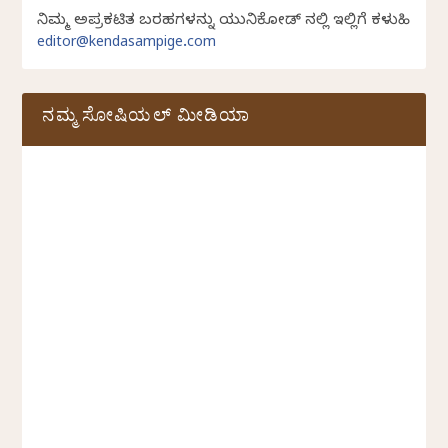
ನಿಮ್ಮ ಅಪ್ರಕಟಿತ ಬರಹಗಳನ್ನು ಯುನಿಕೋಡ್ ನಲ್ಲಿ ಇಲ್ಲಿಗೆ ಕಳುಹಿಸಿ
editor@kendasampige.com
ನಮ್ಮ ಸೋಷಿಯಲ್‌ ಮೀಡಿಯಾ