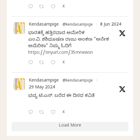
X
Kendasampige
8 Jun 2024
@kendasampige
·
ಭಾರತಕ್ಕೆ ಹತ್ತಿರವಾದ ಅಮೇರಿಕ
ಎಂ.ವಿ. ಶಶಿಭೂಷಣ ರಾಜು ಅಂಕಣ “ಅನೇಕ
ಅಮೆರಿಕಾ” ನಿಮ್ಮ ಓದಿಗೆ
https://tinyurl.com/35mrwwsn
X
Kendasampige
@kendasampige
·
29 May 2024
ಭವ್ಯ ಟಿ.ಎಸ್. ಬರೆದ ಈ ದಿನದ ಕವಿತೆ
X
Load More