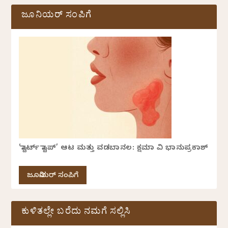
ಜೂನಿಯರ್ ಸಂಪಿಗೆ
‘ಸ್ಟಾರ್ಟ್ ಸ್ಟಾಪ್’ ಆಟ ಮತ್ತು ವಡಬಾನಲ: ಕ್ಷಮಾ ವಿ ಭಾನುಪ್ರಕಾಶ್
ಜೂನಿಯರ್ ಸಂಪಿಗೆ
ಕುಳಿತಲ್ಲೇ ಬರೆದು ನಮಗೆ ಸಲ್ಲಿಸಿ