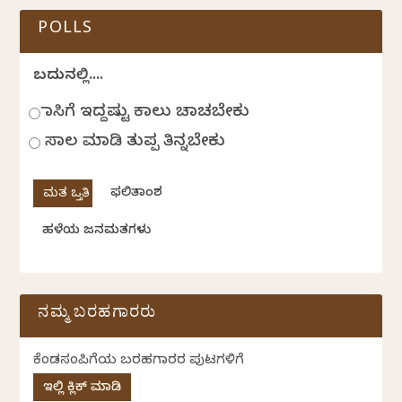
POLLS
ಬದುಕಿನಲ್ಲಿ....
ಹಾಸಿಗೆ ಇದ್ದಷ್ಟು ಕಾಲು ಚಾಚಬೇಕು
ಸಾಲ ಮಾಡಿ ತುಪ್ಪ ತಿನ್ನಬೇಕು
ಫಲಿತಾಂಶ
ಹಳೆಯ ಜನಮತಗಳು
ನಮ್ಮ ಬರಹಗಾರರು
ಕೆಂಡಸಂಪಿಗೆಯ ಬರಹಗಾರರ ಪುಟಗಳಿಗೆ
ಇಲ್ಲಿ ಕ್ಲಿಕ್ ಮಾಡಿ