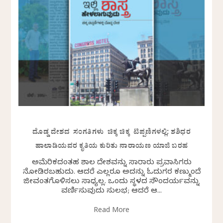
ದೊಡ್ಡ ದೇಶದ ಸಂಗತಿಗಳು ಚಿಕ್ಕ ಚಿಕ್ಕ ಟಿಪ್ಪಣಿಗಳಲ್ಲಿ: ಶಶಿಧರ
ಹಾಲಾಡಿಯವರ ಕೃತಿಯ ಕುರಿತು ನಾರಾಯಣ ಯಾಜಿ ಬರಹ
ಅಮೆರಿಕದಂತಹ ವಿಶಾಲ ದೇಶವನ್ನು ಸಾವಿರಾರು ಪ್ರವಾಸಿಗರು
ನೋಡಿರಬಹುದು. ಆದರೆ ಎಲ್ಲರೂ ಅದನ್ನು ಓದುಗರ ಕಣ್ಮುಂದೆ
ಜೀವಂತಗೊಳಿಸಲು ಸಾಧ್ಯವಿಲ್ಲ. ಒಂದು ಸ್ಥಳದ ಸೌಂದರ್ಯವನ್ನು
ವರ್ಣಿಸುವುದು ಸುಲಭ; ಆದರೆ ಆ...
Read More