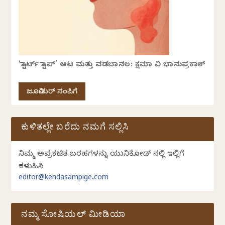
‘ಸ್ಟಾರ್ಟ್ ಸ್ಟಾಪ್’ ಆಟ ಮತ್ತು ವಡಬಾನಲ: ಕ್ಷಮಾ ವಿ ಭಾನುಪ್ರಕಾಶ್
ಜೂನಿಯರ್ ಸಂಪಿಗೆ
ಕುಳಿತಲ್ಲೇ ಬರೆದು ನಮಗೆ ಸಲ್ಲಿಸಿ
ನಿಮ್ಮ ಅಪ್ರಕಟಿತ ಬರಹಗಳನ್ನು ಯುನಿಕೋಡ್ ನಲ್ಲಿ ಇಲ್ಲಿಗೆ
ಕಳುಹಿಸಿ
editor@kendasampige.com
ನಮ್ಮ ಸೋಷಿಯಲ್‌ ಮೀಡಿಯಾ