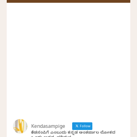
Kendasampige
Follow
ಕೆಂಡಸಂಪಿಗೆ ಎಂಬುದು ಕನ್ನಡ ಅಂತರ್ಜಾಲ ಲೋಕದ