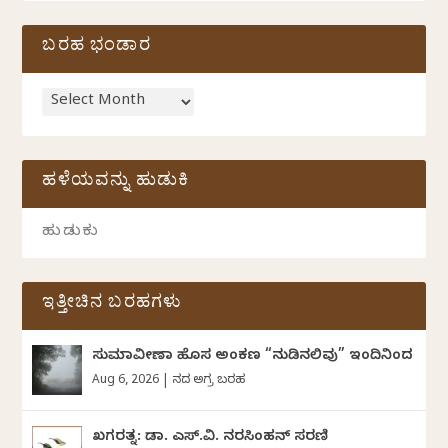
ಬರಹ ಭಂಡಾರ
ಹಳೆಯವನ್ನು ಹುಡುಕಿ
ಇತ್ತೀಚಿನ ಬರಹಗಳು
ಸುಮಾವೀಣಾ ಹೊಸ ಅಂಕಣ “ನುಡಿನಲಿವು” ಇಂದಿನಿಂದ
Aug 6, 2026
|
ದಿನದ ಅಗ್ರ ಬರಹ
ಖಗರತ್ನ: ಡಾ. ಎಸ್.ವಿ. ನರಸಿಂಹನ್‌‌ ಸರಣಿ