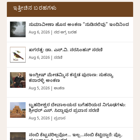
ಇತ್ತೀಚಿನ ಬರಹಗಳು
ಸುಮಾವೀಣಾ ಹೊಸ ಅಂಕಣ “ನುಡಿನಲಿವು” ಇಂದಿನಿಂದ
Aug 6, 2026
|
ದಿನದ ಅಗ್ರ ಬರಹ
ಖಗರತ್ನ: ಡಾ. ಎಸ್.ವಿ. ನರಸಿಂಹನ್‌‌ ಸರಣಿ
Aug 6, 2026
|
ಸರಣಿ
ಇಂಗ್ಲೀಷ್ ಮೇಡಮ್ಮಿನ ಕನ್ನಡ ಪುರಾಣ: ಸುಕನ್ಯಾ
ಕನಾರಳ್ಳಿ ಅಂಕಣ
Aug 5, 2026
|
ಅಂಕಣ
ಬೃಹದೀಶ್ವರ ದೇವಾಲಯದ ಬಗೆಹರಿಯದ ನಿಗೂಢಗಳು:
ಶ್ರೀಧರ್‌ ಎಸ್.‌ ಸಿದ್ದಾಪುರ ಪ್ರವಾಸ ಸರಣಿ
Aug 5, 2026
|
ಪ್ರವಾಸ
ನಂಬಿ ಕೆಟ್ಟವರಿಲ್ಲವೋ… ಇಲ್ಲ…ನಂಬಿ ಕೆಟ್ಟಿದ್ದಾರೆ: ಪ್ರೊ.