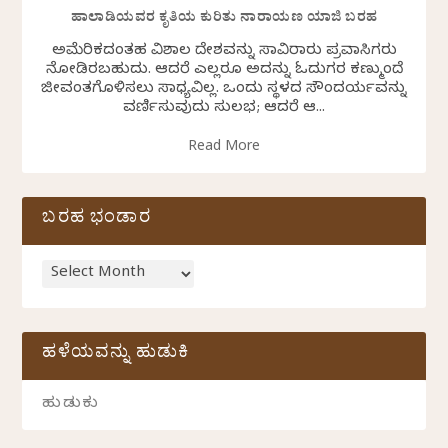
ಹಾಲಾಡಿಯವರ ಕೃತಿಯ ಕುರಿತು ನಾರಾಯಣ ಯಾಜಿ ಬರಹ
ಅಮೆರಿಕದಂತಹ ವಿಶಾಲ ದೇಶವನ್ನು ಸಾವಿರಾರು ಪ್ರವಾಸಿಗರು
ನೋಡಿರಬಹುದು. ಆದರೆ ಎಲ್ಲರೂ ಅದನ್ನು ಓದುಗರ ಕಣ್ಮುಂದೆ
ಜೀವಂತಗೊಳಿಸಲು ಸಾಧ್ಯವಿಲ್ಲ. ಒಂದು ಸ್ಥಳದ ಸೌಂದರ್ಯವನ್ನು
ವರ್ಣಿಸುವುದು ಸುಲಭ; ಆದರೆ ಆ...
Read More
ಬರಹ ಭಂಡಾರ
ಹಳೆಯವನ್ನು ಹುಡುಕಿ