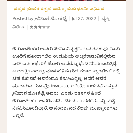
ʻನವ್ಯದ ನಂತರ ಕನ್ನಡ ಸಾಹಿತ್ಯ ಮರುಭೂಮಿ ಎನಿಸಿದೆʼ
Posted by
ಶ್ರೀನಿವಾಸ ಜೋಕಟ್ಟೆ
|
Jul 27, 2022
|
ವ್ಯಕ್ತಿ
ವಿಶೇಷ
|
ಜಿ. ರಾಜಶೇಖರ ಅವರು ಸೇವಾ ನಿವೃತ್ತರಾಗುವ ತನಕವೂ ನಾನು
ಊರಿಗೆ ಹೋದಾಗಲೆಲ್ಲ ಉಡುಪಿಯ ಅಜ್ಜರಕಾಡುವಿನಲ್ಲಿರುವ
ಎಲ್ ಐ ಸಿ ಕಛೇರಿಗೆ ಹೋಗಿ ಅವರನ್ನು ಭೇಟಿ ಮಾಡಿ ಬರುತ್ತಿದ್ದೆ.
ಅವರಲ್ಲಿ ಒಂದಷ್ಟು ಮಾತುಕತೆ ನಡೆಸಿದ ನಂತರ ಕ್ಯಾಂಟೀನ್ ನಲ್ಲಿ
ಚಹ ಕುಡಿಸದೆ ಅವರೆಂದೂ ಕಳುಹಿಸಿದ್ದಿಲ್ಲ. ಆದರೆ ಅವರ
ಮಾತುಗಳು ಸದಾ ಪ್ರೇರಣಾದಾಯಿ ಆಗಿಯೇ ಉಳಿದವೆ ಎನ್ನುವ
ಶ್ರೀನಿವಾಸ ಜೋಕಟ್ಟೆ ಅವರು, ಎರಡು ದಶಕಗಳ ಹಿಂದೆ
ಜಿ.ರಾಜಶೇಖರ ಅವರೊಡನೆ ನಡೆಸಿದ ಸಂದರ್ಶನವನ್ನು ಮತ್ತೆ
ನೆನಪಿಸಿಕೊಂಡಿದ್ದಾರೆ. ಆ ಸಂದರ್ಶನದ ಕೆಲವು ಮುಖ್ಯಾಂಶಗಳು
ಇಲ್ಲಿವೆ.