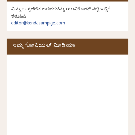
ನಿಮ್ಮ ಅಪ್ರಕಟಿತ ಬರಹಗಳನ್ನು ಯುನಿಕೋಡ್ ನಲ್ಲಿ ಇಲ್ಲಿಗೆ
ಕಳುಹಿಸಿ
editor@kendasampige.com
ನಮ್ಮ ಸೋಷಿಯಲ್‌ ಮೀಡಿಯಾ