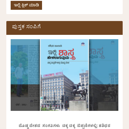
ಇಲ್ಲಿ ಕ್ಲಿಕ್ ಮಾಡಿ
ಪುಸ್ತಕ ಸಂಪಿಗೆ
ದೊಡ್ಡ ದೇಶದ ಸಂಗತಿಗಳು ಚಿಕ್ಕ ಚಿಕ್ಕ ಟಿಪ್ಪಣಿಗಳಲ್ಲಿ: ಶಶಿಧರ