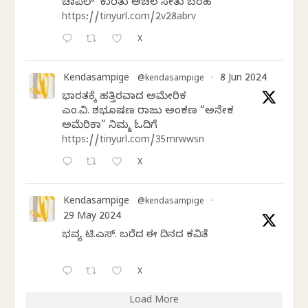
ಚಾಪೆಲ್’ ಕುರಿತು ಅಚಲ ಸೇತು ಬರಹ
https://tinyurl.com/2v28abrv
X
Kendasampige
8 Jun 2024
@kendasampige
·
ಭಾರತಕ್ಕೆ ಹತ್ತಿರವಾದ ಅಮೇರಿಕ
ಎಂ.ವಿ. ಶಶಿಭೂಷಣ ರಾಜು ಅಂಕಣ “ಅನೇಕ
ಅಮೆರಿಕಾ” ನಿಮ್ಮ ಓದಿಗೆ
https://tinyurl.com/35mrwwsn
X
Kendasampige
@kendasampige
·
29 May 2024
ಭವ್ಯ ಟಿ.ಎಸ್. ಬರೆದ ಈ ದಿನದ ಕವಿತೆ
X
Load More