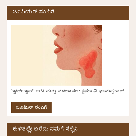
ಜೂನಿಯರ್ ಸಂಪಿಗೆ
‘ಸ್ಟಾರ್ಟ್ ಸ್ಟಾಪ್’ ಆಟ ಮತ್ತು ವಡಬಾನಲ: ಕ್ಷಮಾ ವಿ ಭಾನುಪ್ರಕಾಶ್
ಜೂನಿಯರ್ ಸಂಪಿಗೆ
ಕುಳಿತಲ್ಲೇ ಬರೆದು ನಮಗೆ ಸಲ್ಲಿಸಿ