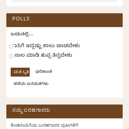
POLLS
ಬದುಕಿನಲ್ಲಿ....
ಹಾಸಿಗೆ ಇದ್ದಷ್ಟು ಕಾಲು ಚಾಚಬೇಕು
ಸಾಲ ಮಾಡಿ ತುಪ್ಪ ತಿನ್ನಬೇಕು
ಫಲಿತಾಂಶ
ಹಳೆಯ ಜನಮತಗಳು
ನಮ್ಮ ಬರಹಗಾರರು
ಕೆಂಡಸಂಪಿಗೆಯ ಬರಹಗಾರರ ಪುಟಗಳಿಗೆ