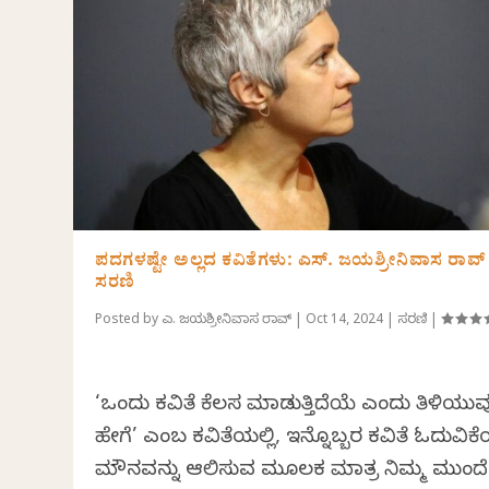
ಪದಗಳಷ್ಟೇ ಅಲ್ಲದ ಕವಿತೆಗಳು: ಎಸ್. ಜಯಶ್ರೀನಿವಾಸ ರಾವ್
ಸರಣಿ
Posted by
ಎಸ್. ಜಯಶ್ರೀನಿವಾಸ ರಾವ್
|
Oct 14, 2024
|
ಸರಣಿ
|
‘ಒಂದು ಕವಿತೆ ಕೆಲಸ ಮಾಡುತ್ತಿದೆಯೆ ಎಂದು ತಿಳಿಯು
ಹೇಗೆ’ ಎಂಬ ಕವಿತೆಯಲ್ಲಿ, ಇನ್ನೊಬ್ಬರ ಕವಿತೆ ಓದುವಿಕ
ಮೌನವನ್ನು ಆಲಿಸುವ ಮೂಲಕ ಮಾತ್ರ ನಿಮ್ಮ ಮುಂದೆ