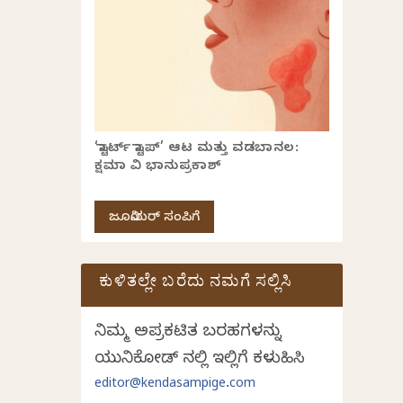
‘ಸ್ಟಾರ್ಟ್ ಸ್ಟಾಪ್’ ಆಟ ಮತ್ತು ವಡಬಾನಲ:
ಕ್ಷಮಾ ವಿ ಭಾನುಪ್ರಕಾಶ್
ಜೂನಿಯರ್ ಸಂಪಿಗೆ
ಕುಳಿತಲ್ಲೇ ಬರೆದು ನಮಗೆ ಸಲ್ಲಿಸಿ
ನಿಮ್ಮ ಅಪ್ರಕಟಿತ ಬರಹಗಳನ್ನು
ಯುನಿಕೋಡ್ ನಲ್ಲಿ ಇಲ್ಲಿಗೆ ಕಳುಹಿಸಿ
editor@kendasampige.com