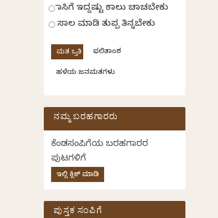
ಹಾಸಿಗೆ ಇದ್ದಷ್ಟು ಕಾಲು ಚಾಚಬೇಕು
ಸಾಲ ಮಾಡಿ ತುಪ್ಪ ತಿನ್ನಬೇಕು
ಫಲಿತಾಂಶ
ಹಳೆಯ ಜನಮತಗಳು
ನಮ್ಮ ಬರಹಗಾರರು
ಕೆಂಡಸಂಪಿಗೆಯ ಬರಹಗಾರರ
ಪುಟಗಳಿಗೆ
ಇಲ್ಲಿ ಕ್ಲಿಕ್ ಮಾಡಿ
ಪುಸ್ತಕ ಸಂಪಿಗೆ