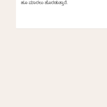
ಹೂ ಮಾರಲು ಹೊರಡುತ್ತಾನೆ.