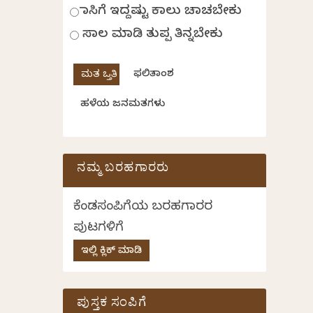
ಹಾಸಿಗೆ ಇದ್ದಷ್ಟು ಕಾಲು ಚಾಚಬೇಕು
ಸಾಲ ಮಾಡಿ ತುಪ್ಪ ತಿನ್ನಬೇಕು
ಫಲಿತಾಂಶ
ಹಳೆಯ ಜನಮತಗಳು
ನಮ್ಮ ಬರಹಗಾರರು
ಕೆಂಡಸಂಪಿಗೆಯ ಬರಹಗಾರರ
ಪುಟಗಳಿಗೆ
ಇಲ್ಲಿ ಕ್ಲಿಕ್ ಮಾಡಿ
ಪುಸ್ತಕ ಸಂಪಿಗೆ