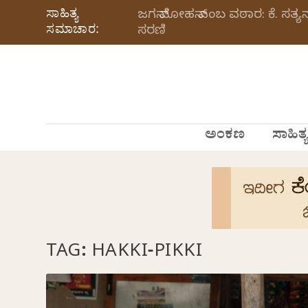
ಸಾಹಿತ್ಯ
ಜಗನ್‌ ಮೋಹನ್‌ ಎಂಬ ವಠಾರ: ಕೆ. ಸ
ಸಮಾಚಾರ:
ಸರಣಿ
ಅಂಕಣ
ಸಾಹಿತ್ಯ
TAG:
HAKKI-PIKKI