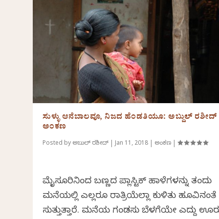
ಸುಳ್ಳು ಆನೆಬಾಲವೂ, ನಿಜದ ಹೆಂಡತಿಯೂ: ಅಬ್ದುಲ್ ರಶೀದ್
ಅಂಕಣ
Posted by
ಅಬ್ದುಲ್ ರಶೀದ್
|
Jan 11, 2018
|
ಅಂಕಣ
|
ಮೈಸೂರಿನಿಂದ ಬಣ್ಣದ ಪ್ಲಾಸ್ಟಿಕ್ ಹಾಳೆಗಳನ್ನು ತಂದು
ಮನೆಯಲ್ಲಿ ಎಲ್ಲರೂ ರಾತ್ರಿಯೆಲ್ಲಾ ಕುಳಿತು ಹೂವಿನಂತೆ
ಸುತ್ತುತ್ತಾರೆ. ಮನೆಯ ಗಂಡಸು ಬೆಳಗೆಯೇ ಎದ್ದು ಊ