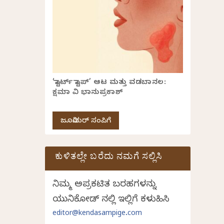
‘ಸ್ಟಾರ್ಟ್ ಸ್ಟಾಪ್’ ಆಟ ಮತ್ತು ವಡಬಾನಲ:
ಕ್ಷಮಾ ವಿ ಭಾನುಪ್ರಕಾಶ್
ಜೂನಿಯರ್ ಸಂಪಿಗೆ
ಕುಳಿತಲ್ಲೇ ಬರೆದು ನಮಗೆ ಸಲ್ಲಿಸಿ
ನಿಮ್ಮ ಅಪ್ರಕಟಿತ ಬರಹಗಳನ್ನು
ಯುನಿಕೋಡ್ ನಲ್ಲಿ ಇಲ್ಲಿಗೆ ಕಳುಹಿಸಿ
editor@kendasampige.com