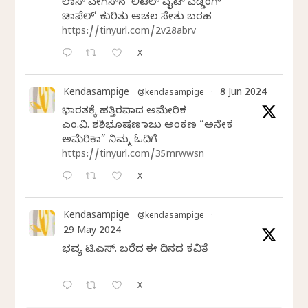
ಲಾಸ್‌ ವೇಗಸ್‌ನ ‘ಲಿಟಲ್ ವೈಟ್ ವೆಡ್ಡಿಂಗ್
ಚಾಪೆಲ್’ ಕುರಿತು ಅಚಲ ಸೇತು ಬರಹ
https://tinyurl.com/2v28abrv
X
Kendasampige
8 Jun 2024
@kendasampige
·
ಭಾರತಕ್ಕೆ ಹತ್ತಿರವಾದ ಅಮೇರಿಕ
ಎಂ.ವಿ. ಶಶಿಭೂಷಣ ರಾಜು ಅಂಕಣ “ಅನೇಕ
ಅಮೆರಿಕಾ” ನಿಮ್ಮ ಓದಿಗೆ
https://tinyurl.com/35mrwwsn
X
Kendasampige
@kendasampige
·
29 May 2024
ಭವ್ಯ ಟಿ.ಎಸ್. ಬರೆದ ಈ ದಿನದ ಕವಿತೆ
X