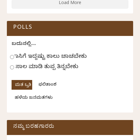
Load More
POLLS
ಬದುಕಿನಲ್ಲಿ....
ಹಾಸಿಗೆ ಇದ್ದಷ್ಟು ಕಾಲು ಚಾಚಬೇಕು
ಸಾಲ ಮಾಡಿ ತುಪ್ಪ ತಿನ್ನಬೇಕು
ಫಲಿತಾಂಶ
ಹಳೆಯ ಜನಮತಗಳು
ನಮ್ಮ ಬರಹಗಾರರು