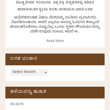
ದೊಡ್ಡ ದೇಶದ ಸಂಗತಿಗಳು ಚಿಕ್ಕ ಚಿಕ್ಕ ಟಿಪ್ಪಣಿಗಳಲ್ಲಿ: ಶಶಿಧರ
ಹಾಲಾಡಿಯವರ ಕೃತಿಯ ಕುರಿತು ನಾರಾಯಣ ಯಾಜಿ ಬರಹ
ಅಮೆರಿಕದಂತಹ ವಿಶಾಲ ದೇಶವನ್ನು ಸಾವಿರಾರು ಪ್ರವಾಸಿಗರು
ನೋಡಿರಬಹುದು. ಆದರೆ ಎಲ್ಲರೂ ಅದನ್ನು ಓದುಗರ ಕಣ್ಮುಂದೆ
ಜೀವಂತಗೊಳಿಸಲು ಸಾಧ್ಯವಿಲ್ಲ. ಒಂದು ಸ್ಥಳದ ಸೌಂದರ್ಯವನ್ನು
ವರ್ಣಿಸುವುದು ಸುಲಭ; ಆದರೆ ಆ...
Read More
ಬರಹ ಭಂಡಾರ
ಹಳೆಯವನ್ನು ಹುಡುಕಿ