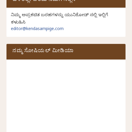
ಕುಳಿತಲ್ಲೇ ಬರೆದು ನಮಗೆ ಸಲ್ಲಿಸಿ
ನಿಮ್ಮ ಅಪ್ರಕಟಿತ ಬರಹಗಳನ್ನು ಯುನಿಕೋಡ್ ನಲ್ಲಿ ಇಲ್ಲಿಗೆ
ಕಳುಹಿಸಿ
editor@kendasampige.com
ನಮ್ಮ ಸೋಷಿಯಲ್‌ ಮೀಡಿಯಾ