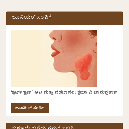
ಜೂನಿಯರ್ ಸಂಪಿಗೆ
‘ಸ್ಟಾರ್ಟ್ ಸ್ಟಾಪ್’ ಆಟ ಮತ್ತು ವಡಬಾನಲ: ಕ್ಷಮಾ ವಿ ಭಾನುಪ್ರಕಾಶ್
ಜೂನಿಯರ್ ಸಂಪಿಗೆ