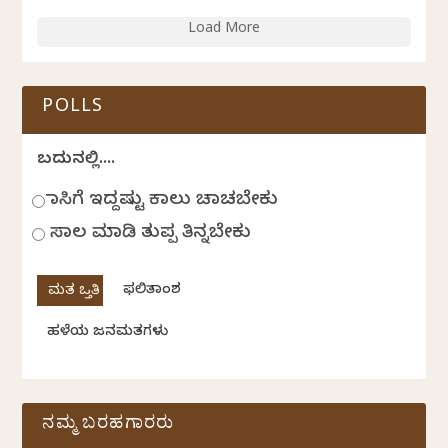
Load More
POLLS
ಬದುಕಿನಲ್ಲಿ....
ಹಾಸಿಗೆ ಇದ್ದಷ್ಟು ಕಾಲು ಚಾಚಬೇಕು
ಸಾಲ ಮಾಡಿ ತುಪ್ಪ ತಿನ್ನಬೇಕು
ಫಲಿತಾಂಶ
ಹಳೆಯ ಜನಮತಗಳು
ನಮ್ಮ ಬರಹಗಾರರು