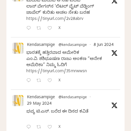
ಮದುವೆ ಮದುವೆ ಆ ಸಿಹಿ ಪದವೆ
ಲಾಸ್‌ ವೇಗಸ್‌ನ ‘ಲಿಟಲ್ ವೈಟ್ ವೆಡ್ಡಿಂಗ್
ಚಾಪೆಲ್’ ಕುರಿತು ಅಚಲ ಸೇತು ಬರಹ
https://tinyurl.com/2v28abrv
X
Kendasampige
8 Jun 2024
@kendasampige
·
ಭಾರತಕ್ಕೆ ಹತ್ತಿರವಾದ ಅಮೇರಿಕ
ಎಂ.ವಿ. ಶಶಿಭೂಷಣ ರಾಜು ಅಂಕಣ “ಅನೇಕ
ಅಮೆರಿಕಾ” ನಿಮ್ಮ ಓದಿಗೆ
https://tinyurl.com/35mrwwsn
X
Kendasampige
@kendasampige
·
29 May 2024
ಭವ್ಯ ಟಿ.ಎಸ್. ಬರೆದ ಈ ದಿನದ ಕವಿತೆ
X