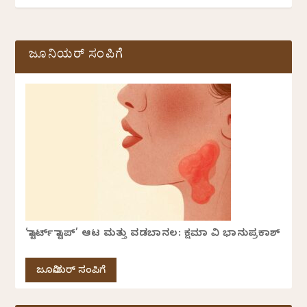
ಜೂನಿಯರ್ ಸಂಪಿಗೆ
‘ಸ್ಟಾರ್ಟ್ ಸ್ಟಾಪ್’ ಆಟ ಮತ್ತು ವಡಬಾನಲ: ಕ್ಷಮಾ ವಿ ಭಾನುಪ್ರಕಾಶ್
ಜೂನಿಯರ್ ಸಂಪಿಗೆ