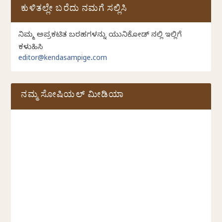
ಕುಳಿತಲ್ಲೇ ಬರೆದು ನಮಗೆ ಸಲ್ಲಿಸಿ
ನಿಮ್ಮ ಅಪ್ರಕಟಿತ ಬರಹಗಳನ್ನು ಯುನಿಕೋಡ್ ನಲ್ಲಿ ಇಲ್ಲಿಗೆ
ಕಳುಹಿಸಿ
editor@kendasampige.com
ನಮ್ಮ ಸೋಷಿಯಲ್‌ ಮೀಡಿಯಾ