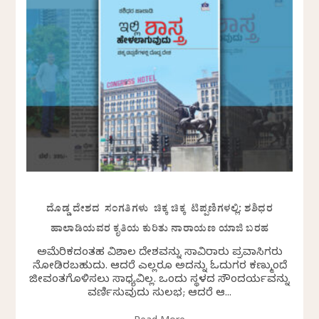
ದೊಡ್ಡ ದೇಶದ ಸಂಗತಿಗಳು ಚಿಕ್ಕ ಚಿಕ್ಕ ಟಿಪ್ಪಣಿಗಳಲ್ಲಿ: ಶಶಿಧರ
ಹಾಲಾಡಿಯವರ ಕೃತಿಯ ಕುರಿತು ನಾರಾಯಣ ಯಾಜಿ ಬರಹ
ಅಮೆರಿಕದಂತಹ ವಿಶಾಲ ದೇಶವನ್ನು ಸಾವಿರಾರು ಪ್ರವಾಸಿಗರು
ನೋಡಿರಬಹುದು. ಆದರೆ ಎಲ್ಲರೂ ಅದನ್ನು ಓದುಗರ ಕಣ್ಮುಂದೆ
ಜೀವಂತಗೊಳಿಸಲು ಸಾಧ್ಯವಿಲ್ಲ. ಒಂದು ಸ್ಥಳದ ಸೌಂದರ್ಯವನ್ನು
ವರ್ಣಿಸುವುದು ಸುಲಭ; ಆದರೆ ಆ...