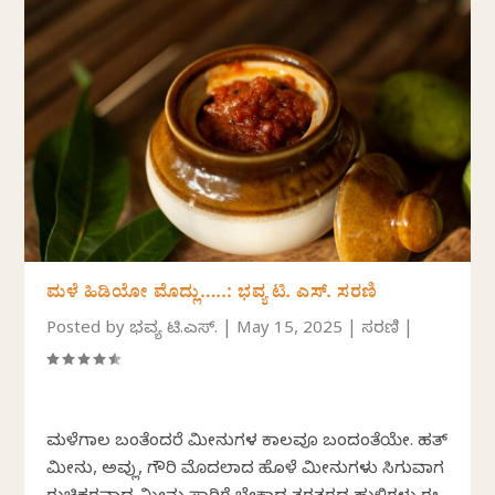
ಮಳೆ ಹಿಡಿಯೋ ಮೊದ್ಲು…..: ಭವ್ಯ ಟಿ‌. ಎಸ್. ಸರಣಿ
Posted by
ಭವ್ಯ ಟಿ.ಎಸ್.
|
May 15, 2025
|
ಸರಣಿ
|
ಮಳೆಗಾಲ ಬಂತೆಂದರೆ ಮೀನುಗಳ ಕಾಲವೂ ಬಂದಂತೆಯೇ. ಹತ್
ಮೀನು, ಅವ್ಲು, ಗೌರಿ ಮೊದಲಾದ ಹೊಳೆ ಮೀನುಗಳು ಸಿಗುವಾಗ