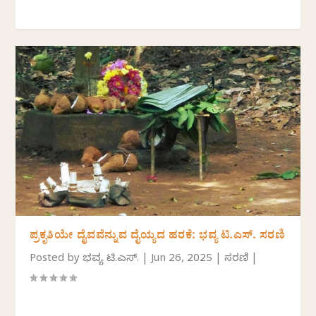
ಪ್ರಕೃತಿಯೇ ದೈವವೆನ್ನುವ ದೈಯ್ಯದ ಹರಕೆ: ಭವ್ಯ ಟಿ.ಎಸ್. ಸರಣಿ
Posted by
ಭವ್ಯ ಟಿ.ಎಸ್.
|
Jun 26, 2025
|
ಸರಣಿ
|