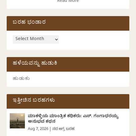
Read More
ಬರಹ ಭಂಡಾರ
ಹಳೆಯವನ್ನು ಹುಡುಕಿ
ಇತ್ತೀಚಿನ ಬರಹಗಳು
ಮಾಕಳ್ಳಿಯ ಮಾಂತ್ರಿಕ ಕಥಿಕರು: ಎಸ್. ಗಂಗಾಧರಯ್ಯ
ಅನುಭವ ಕಥನ
Aug 7, 2026
|
ದಿನದ ಅಗ್ರ ಬರಹ