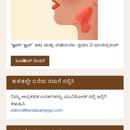
‘ಸ್ಟಾರ್ಟ್ ಸ್ಟಾಪ್’ ಆಟ ಮತ್ತು ವಡಬಾನಲ: ಕ್ಷಮಾ ವಿ ಭಾನುಪ್ರಕಾಶ್
ಜೂನಿಯರ್ ಸಂಪಿಗೆ
ಕುಳಿತಲ್ಲೇ ಬರೆದು ನಮಗೆ ಸಲ್ಲಿಸಿ
ನಿಮ್ಮ ಅಪ್ರಕಟಿತ ಬರಹಗಳನ್ನು ಯುನಿಕೋಡ್ ನಲ್ಲಿ ಇಲ್ಲಿಗೆ
ಕಳುಹಿಸಿ
editor@kendasampige.com