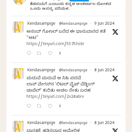
ಕೆಂಡಸಂಪಿಗೆ ಎಂಬುದು ಕನ್ನಡ ಅಂತರ್ಜಾಲ ಲೋಕದ
ಒಂದು ಅನನ್ಯ ಪರಿಮಳ.
Kendasampige
9 Jun 2024
@kendasampige
·
ಆನಂದ್‌ ಗೋಪಾಲ್‌ ಬರೆದ ಈ ಭಾನುವಾರದ ಕತೆ
“ಆಟ”
https://tinyurl.com/5575hs6r
X
Kendasampige
8 Jun 2024
@kendasampige
·
ಮದುವೆ ಮದುವೆ ಆ ಸಿಹಿ ಪದವೆ
ಲಾಸ್‌ ವೇಗಸ್‌ನ ‘ಲಿಟಲ್ ವೈಟ್ ವೆಡ್ಡಿಂಗ್
ಚಾಪೆಲ್’ ಕುರಿತು ಅಚಲ ಸೇತು ಬರಹ
https://tinyurl.com/2v28abrv
X
Kendasampige
8 Jun 2024
@kendasampige
·
ಭಾರತಕ್ಕೆ ಹತ್ತಿರವಾದ ಅಮೇರಿಕ