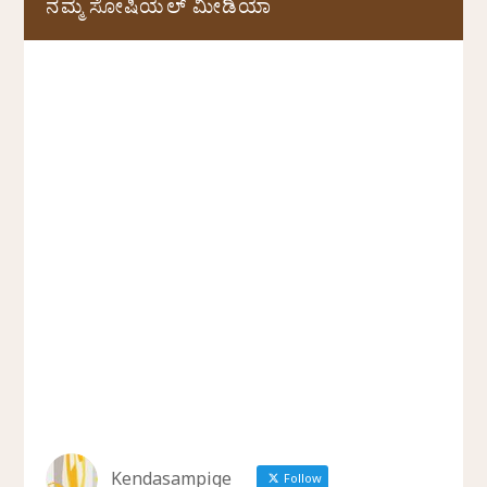
ನಮ್ಮ ಸೋಷಿಯಲ್‌ ಮೀಡಿಯಾ
Kendasampige
Follow