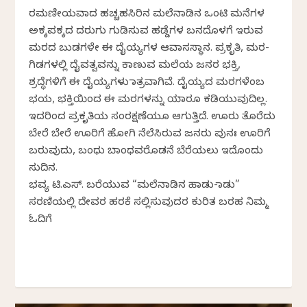
ರಮಣೀಯವಾದ ಹಚ್ಚಹಸಿರಿನ ಮಲೆನಾಡಿನ ಒಂಟಿ ಮನೆಗಳ
ಅಕ್ಕಪಕ್ಕದ ದರುಗು ಗುಡಿಸುವ ಹಡ್ಡೆಗಳ ಬನದೊಳಗೆ ಇರುವ
ಮರದ ಬುಡಗಳೇ ಈ ದೈಯ್ಯಗಳ ಆವಾಸಸ್ಥಾನ. ಪ್ರಕೃತಿ, ಮರ-
ಗಿಡಗಳಲ್ಲಿ ದೈವತ್ವವನ್ನು ಕಾಣುವ ಮಲೆಯ ಜನರ ಭಕ್ತಿ,
ಶ್ರದ್ಧೆಗಳಿಗೆ ಈ ದೈಯ್ಯಗಳು ಪಾತ್ರವಾಗಿವೆ. ದೈಯ್ಯದ ಮರಗಳೆಂಬ
ಭಯ, ಭಕ್ತಿಯಿಂದ ಈ ಮರಗಳನ್ನು ಯಾರೂ ಕಡಿಯುವುದಿಲ್ಲ.
ಇದರಿಂದ ಪ್ರಕೃತಿಯ ಸಂರಕ್ಷಣೆಯೂ ಆಗುತ್ತಿದೆ. ಊರು ತೊರೆದು
ಬೇರೆ ಬೇರೆ ಊರಿಗೆ ಹೋಗಿ ನೆಲೆಸಿರುವ ಜನರು ಪುನಃ ಊರಿಗೆ
ಬರುವುದು, ಬಂಧು ಬಾಂಧವರೊಡನೆ ಬೆರೆಯಲು ಇದೊಂದು
ಸುದಿನ.
ಭವ್ಯ ಟಿ.ಎಸ್. ಬರೆಯುವ “ಮಲೆನಾಡಿನ ಹಾಡು-ಪಾಡು”
ಸರಣಿಯಲ್ಲಿ ದೇವರ ಹರಕೆ ಸಲ್ಲಿಸುವುದರ ಕುರಿತ ಬರಹ ನಿಮ್ಮ
ಓದಿಗೆ