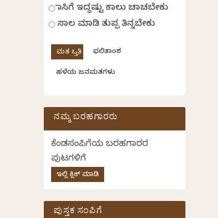
ಹಾಸಿಗೆ ಇದ್ದಷ್ಟು ಕಾಲು ಚಾಚಬೇಕು
ಸಾಲ ಮಾಡಿ ತುಪ್ಪ ತಿನ್ನಬೇಕು
ಫಲಿತಾಂಶ
ಹಳೆಯ ಜನಮತಗಳು
ನಮ್ಮ ಬರಹಗಾರರು
ಕೆಂಡಸಂಪಿಗೆಯ ಬರಹಗಾರರ
ಪುಟಗಳಿಗೆ
ಇಲ್ಲಿ ಕ್ಲಿಕ್ ಮಾಡಿ
ಪುಸ್ತಕ ಸಂಪಿಗೆ