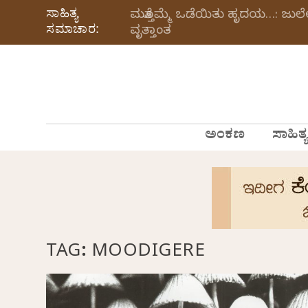
ಸಾಹಿತ್ಯ
ಮತ್ತೊಮ್ಮೆ ಒಡೆಯಿತು ಹೃದಯ…: ಜು
ಸಮಾಚಾರ:
ವೃತ್ತಾಂತ
ಅಂಕಣ
ಸಾಹಿತ್ಯ
TAG:
MOODIGERE