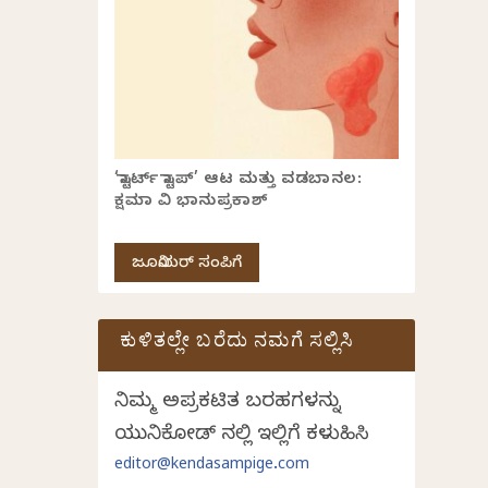
‘ಸ್ಟಾರ್ಟ್ ಸ್ಟಾಪ್’ ಆಟ ಮತ್ತು ವಡಬಾನಲ:
ಕ್ಷಮಾ ವಿ ಭಾನುಪ್ರಕಾಶ್
ಜೂನಿಯರ್ ಸಂಪಿಗೆ
ಕುಳಿತಲ್ಲೇ ಬರೆದು ನಮಗೆ ಸಲ್ಲಿಸಿ
ನಿಮ್ಮ ಅಪ್ರಕಟಿತ ಬರಹಗಳನ್ನು
ಯುನಿಕೋಡ್ ನಲ್ಲಿ ಇಲ್ಲಿಗೆ ಕಳುಹಿಸಿ
editor@kendasampige.com