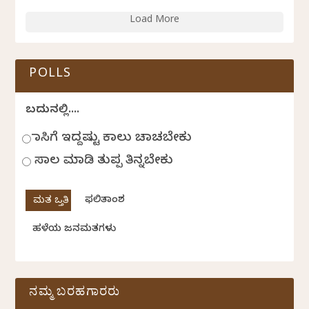
Load More
POLLS
ಬದುಕಿನಲ್ಲಿ....
ಹಾಸಿಗೆ ಇದ್ದಷ್ಟು ಕಾಲು ಚಾಚಬೇಕು
ಸಾಲ ಮಾಡಿ ತುಪ್ಪ ತಿನ್ನಬೇಕು
ಫಲಿತಾಂಶ
ಹಳೆಯ ಜನಮತಗಳು
ನಮ್ಮ ಬರಹಗಾರರು