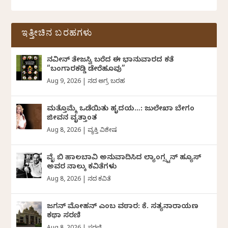
ಇತ್ತೀಚಿನ ಬರಹಗಳು
ನವೀನ್‌ ತೇಜಸ್ವಿ ಬರೆದ ಈ ಭಾನುವಾರದ ಕತೆ
“ಬಂಗಾರಕಡ್ಡಿ ಡೇರೆಹೂವು”
Aug 9, 2026
|
ದಿನದ ಅಗ್ರ ಬರಹ
ಮತ್ತೊಮ್ಮೆ ಒಡೆಯಿತು ಹೃದಯ…: ಜುಲೇಖಾ ಬೇಗಂ
ಜೀವನ ವೃತ್ತಾಂತ
Aug 8, 2026
|
ವ್ಯಕ್ತಿ ವಿಶೇಷ
ವೈ ಬಿ ಹಾಲಬಾವಿ ಅನುವಾದಿಸಿದ ಲ್ಯಾಂಗ್ಸ್ಟನ್ ಹ್ಯೂಸ್
ಅವರ ನಾಲ್ಕು ಕವಿತೆಗಳು
Aug 8, 2026
|
ದಿನದ ಕವಿತೆ
ಜಗನ್‌ ಮೋಹನ್‌ ಎಂಬ ವಠಾರ: ಕೆ. ಸತ್ಯನಾರಾಯಣ
ಕಥಾ ಸರಣಿ