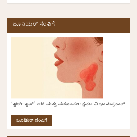
ಜೂನಿಯರ್ ಸಂಪಿಗೆ
‘ಸ್ಟಾರ್ಟ್ ಸ್ಟಾಪ್’ ಆಟ ಮತ್ತು ವಡಬಾನಲ: ಕ್ಷಮಾ ವಿ ಭಾನುಪ್ರಕಾಶ್
ಜೂನಿಯರ್ ಸಂಪಿಗೆ