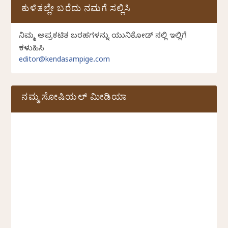
ಕುಳಿತಲ್ಲೇ ಬರೆದು ನಮಗೆ ಸಲ್ಲಿಸಿ
ನಿಮ್ಮ ಅಪ್ರಕಟಿತ ಬರಹಗಳನ್ನು ಯುನಿಕೋಡ್ ನಲ್ಲಿ ಇಲ್ಲಿಗೆ
ಕಳುಹಿಸಿ
editor@kendasampige.com
ನಮ್ಮ ಸೋಷಿಯಲ್‌ ಮೀಡಿಯಾ