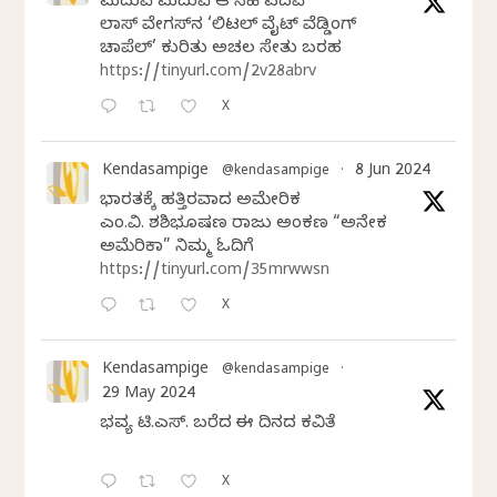
ಮದುವೆ ಮದುವೆ ಆ ಸಿಹಿ ಪದವೆ
ಲಾಸ್‌ ವೇಗಸ್‌ನ ‘ಲಿಟಲ್ ವೈಟ್ ವೆಡ್ಡಿಂಗ್
ಚಾಪೆಲ್’ ಕುರಿತು ಅಚಲ ಸೇತು ಬರಹ
https://tinyurl.com/2v28abrv
X
Kendasampige
8 Jun 2024
@kendasampige
·
ಭಾರತಕ್ಕೆ ಹತ್ತಿರವಾದ ಅಮೇರಿಕ
ಎಂ.ವಿ. ಶಶಿಭೂಷಣ ರಾಜು ಅಂಕಣ “ಅನೇಕ
ಅಮೆರಿಕಾ” ನಿಮ್ಮ ಓದಿಗೆ
https://tinyurl.com/35mrwwsn
X
Kendasampige
@kendasampige
·
29 May 2024
ಭವ್ಯ ಟಿ.ಎಸ್. ಬರೆದ ಈ ದಿನದ ಕವಿತೆ
X