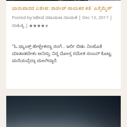
ಭಾನುವಾರದ ವಿಶೇಷ: ರಾಜೀವ್ ನಾಯಕರ ಕತೆ `ಎಸ್ಸೆಮ್ಮೆಸ್’
Posted by
ರಾಜೀವ ನಾರಾಯಣ ನಾಯಕ
|
Dec 13, 2017
|
ಸಾಹಿತ್ಯ
|
“ಓ ಥ್ಯಾಂಕ್ಸ್ ಹೇಳ್ಬೇಕಲ್ವಾ ನಂಗೆ… ಇರ್ಲಿ ಬಿಡು. ನಿಂಜೊತೆ
ಮಾತಾಡಬೇಕು ಅನಿಸ್ತು. ನಿನ್ನ ದೋಸ್ತ ರಮೇಶ ನಂಬರ್ ಕೊಟ್ಟ.
ಮನೆಯವ್ರೆಲ್ಲಾ ಮಲಗಿದ್ದಾರೆ.