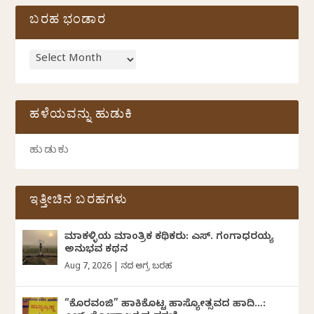
ಬರಹ ಭಂಡಾರ
ಹಳೆಯವನ್ನು ಹುಡುಕಿ
ಇತ್ತೀಚಿನ ಬರಹಗಳು
ಮಾಕಳ್ಳಿಯ ಮಾಂತ್ರಿಕ ಕಥಿಕರು: ಎಸ್. ಗಂಗಾಧರಯ್ಯ
ಅನುಭವ ಕಥನ
Aug 7, 2026
|
ದಿನದ ಅಗ್ರ ಬರಹ
“ಕೊರವಂಜಿ” ಹಾಕಿಕೊಟ್ಟ ಹಾಸ್ಯೋತ್ಸವದ ಹಾದಿ…: