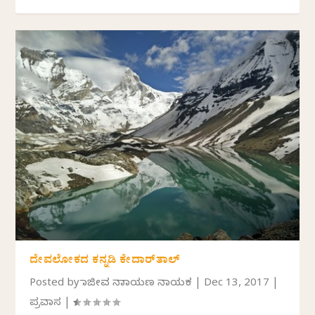
ದೇವಲೋಕದ ಕನ್ನಡಿ ಕೇದಾರ್‌ತಾಲ್
Posted by
ರಾಜೀವ ನಾರಾಯಣ ನಾಯಕ
|
Dec 13, 2017
|
ಪ್ರವಾಸ
|