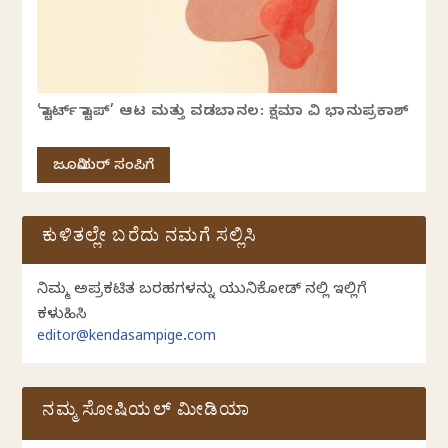
‘ಸ್ಟಾರ್ಟ್ ಸ್ಟಾಪ್’ ಆಟ ಮತ್ತು ವಡಬಾನಲ: ಕ್ಷಮಾ ವಿ ಭಾನುಪ್ರಕಾಶ್
ಜೂನಿಯರ್ ಸಂಪಿಗೆ
ಕುಳಿತಲ್ಲೇ ಬರೆದು ನಮಗೆ ಸಲ್ಲಿಸಿ
ನಿಮ್ಮ ಅಪ್ರಕಟಿತ ಬರಹಗಳನ್ನು ಯುನಿಕೋಡ್ ನಲ್ಲಿ ಇಲ್ಲಿಗೆ
ಕಳುಹಿಸಿ
editor@kendasampige.com
ನಮ್ಮ ಸೋಷಿಯಲ್‌ ಮೀಡಿಯಾ