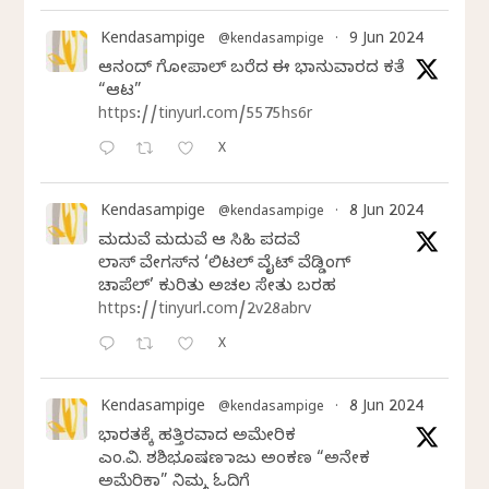
Kendasampige
9 Jun 2024
@kendasampige
·
ಆನಂದ್‌ ಗೋಪಾಲ್‌ ಬರೆದ ಈ ಭಾನುವಾರದ ಕತೆ
“ಆಟ”
https://tinyurl.com/5575hs6r
X
Kendasampige
8 Jun 2024
@kendasampige
·
ಮದುವೆ ಮದುವೆ ಆ ಸಿಹಿ ಪದವೆ
ಲಾಸ್‌ ವೇಗಸ್‌ನ ‘ಲಿಟಲ್ ವೈಟ್ ವೆಡ್ಡಿಂಗ್
ಚಾಪೆಲ್’ ಕುರಿತು ಅಚಲ ಸೇತು ಬರಹ
https://tinyurl.com/2v28abrv
X
Kendasampige
8 Jun 2024
@kendasampige
·
ಭಾರತಕ್ಕೆ ಹತ್ತಿರವಾದ ಅಮೇರಿಕ
ಎಂ.ವಿ. ಶಶಿಭೂಷಣ ರಾಜು ಅಂಕಣ “ಅನೇಕ
ಅಮೆರಿಕಾ” ನಿಮ್ಮ ಓದಿಗೆ