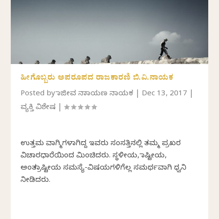
ಹೀಗೊಬ್ಬರು ಅಪರೂಪದ ರಾಜಕಾರಣಿ ಬಿ.ವಿ.ನಾಯಕ
Posted by
ರಾಜೀವ ನಾರಾಯಣ ನಾಯಕ
|
Dec 13, 2017
|
ವ್ಯಕ್ತಿ ವಿಶೇಷ
|
ಉತ್ತಮ ವಾಗ್ಮಿಗಳಾಗಿದ್ದ ಇವರು ಸಂಸತ್ತಿನಲ್ಲಿ ತಮ್ಮ ಪ್ರಖರ
ವಿಚಾರಧಾರೆಯಿಂದ ಮಿಂಚಿದರು. ಸ್ಥಳೀಯ, ರಾಷ್ಟೀಯ,
ಅಂತರ್ರಾಷ್ಟೀಯ ಸಮಸ್ಯೆ-ವಿಷಯಗಳಿಗೆಲ್ಲ ಸಮರ್ಥವಾಗಿ ಧ್ವನಿ
ನೀಡಿದರು.