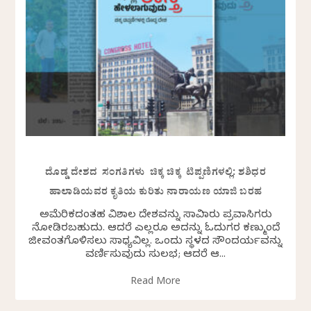
ದೊಡ್ಡ ದೇಶದ ಸಂಗತಿಗಳು ಚಿಕ್ಕ ಚಿಕ್ಕ ಟಿಪ್ಪಣಿಗಳಲ್ಲಿ: ಶಶಿಧರ
ಹಾಲಾಡಿಯವರ ಕೃತಿಯ ಕುರಿತು ನಾರಾಯಣ ಯಾಜಿ ಬರಹ
ಅಮೆರಿಕದಂತಹ ವಿಶಾಲ ದೇಶವನ್ನು ಸಾವಿರಾರು ಪ್ರವಾಸಿಗರು
ನೋಡಿರಬಹುದು. ಆದರೆ ಎಲ್ಲರೂ ಅದನ್ನು ಓದುಗರ ಕಣ್ಮುಂದೆ
ಜೀವಂತಗೊಳಿಸಲು ಸಾಧ್ಯವಿಲ್ಲ. ಒಂದು ಸ್ಥಳದ ಸೌಂದರ್ಯವನ್ನು
ವರ್ಣಿಸುವುದು ಸುಲಭ; ಆದರೆ ಆ...
Read More