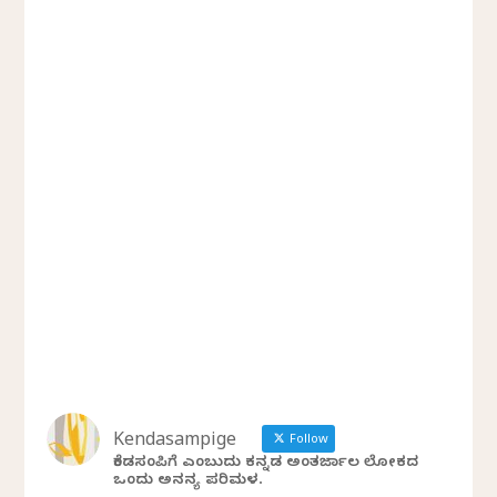
Kendasampige
Follow
ಕೆಂಡಸಂಪಿಗೆ ಎಂಬುದು ಕನ್ನಡ ಅಂತರ್ಜಾಲ ಲೋಕದ
ಒಂದು ಅನನ್ಯ ಪರಿಮಳ.