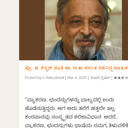
ಪ್ರೊ. ಷ. ಶೆಟ್ಟರ್ ಜೊತೆ ಡಾ. ಗೀತಾ ವಸಂತ ನಡೆಸಿದ್ದ ಮಾತುಕ
Posted by
ಡಾ. ಗೀತಾ ವಸಂತ
|
Mar 6, 2020
|
ಸಂಪಿಗೆ ಸ್ಪೆಷಲ್
|
“ವ್ಯಾಕರಣ, ಛಂದಸ್ಸುಗಳನ್ನು ಬಾಲ್ಯದಲ್ಲಿ ಉರು
ಹೊಡೆಸುತ್ತಿದ್ದರು. ಆಗ ಅದು ತಲೆಗೆ ಹತ್ತಲೇ ಇಲ್ಲ.
ಕಂಠಪಾಠವು ಸಂಸ್ಕೃತದ ಕಲಿಕಾವಿಧಾನ. ಆದರೆ,
ವ್ಯಾಕರಣ, ಛಂದಸ್ಸುಗಳು ಭಾಷೆಯ ಸಮಗ್ರ ತಿಳುವಳಿಕೆ