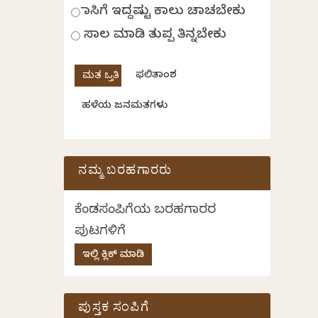
ಹಾಸಿಗೆ ಇದ್ದಷ್ಟು ಕಾಲು ಚಾಚಬೇಕು
ಸಾಲ ಮಾಡಿ ತುಪ್ಪ ತಿನ್ನಬೇಕು
ಫಲಿತಾಂಶ
ಹಳೆಯ ಜನಮತಗಳು
ನಮ್ಮ ಬರಹಗಾರರು
ಕೆಂಡಸಂಪಿಗೆಯ ಬರಹಗಾರರ
ಪುಟಗಳಿಗೆ
ಇಲ್ಲಿ ಕ್ಲಿಕ್ ಮಾಡಿ
ಪುಸ್ತಕ ಸಂಪಿಗೆ