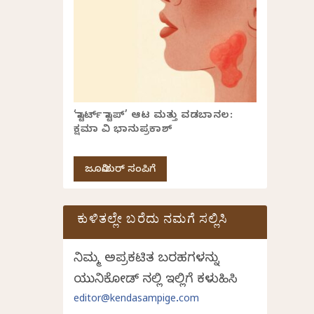
‘ಸ್ಟಾರ್ಟ್ ಸ್ಟಾಪ್’ ಆಟ ಮತ್ತು ವಡಬಾನಲ:
ಕ್ಷಮಾ ವಿ ಭಾನುಪ್ರಕಾಶ್
ಜೂನಿಯರ್ ಸಂಪಿಗೆ
ಕುಳಿತಲ್ಲೇ ಬರೆದು ನಮಗೆ ಸಲ್ಲಿಸಿ
ನಿಮ್ಮ ಅಪ್ರಕಟಿತ ಬರಹಗಳನ್ನು
ಯುನಿಕೋಡ್ ನಲ್ಲಿ ಇಲ್ಲಿಗೆ ಕಳುಹಿಸಿ
editor@kendasampige.com