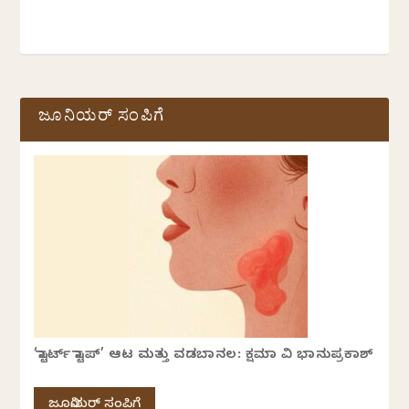
ಜೂನಿಯರ್ ಸಂಪಿಗೆ
‘ಸ್ಟಾರ್ಟ್ ಸ್ಟಾಪ್’ ಆಟ ಮತ್ತು ವಡಬಾನಲ: ಕ್ಷಮಾ ವಿ ಭಾನುಪ್ರಕಾಶ್
ಜೂನಿಯರ್ ಸಂಪಿಗೆ