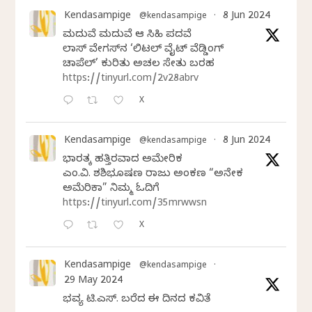
Kendasampige
8 Jun 2024
@kendasampige
·
ಮದುವೆ ಮದುವೆ ಆ ಸಿಹಿ ಪದವೆ
ಲಾಸ್‌ ವೇಗಸ್‌ನ ‘ಲಿಟಲ್ ವೈಟ್ ವೆಡ್ಡಿಂಗ್
ಚಾಪೆಲ್’ ಕುರಿತು ಅಚಲ ಸೇತು ಬರಹ
https://tinyurl.com/2v28abrv
X
Kendasampige
8 Jun 2024
@kendasampige
·
ಭಾರತಕ್ಕೆ ಹತ್ತಿರವಾದ ಅಮೇರಿಕ
ಎಂ.ವಿ. ಶಶಿಭೂಷಣ ರಾಜು ಅಂಕಣ “ಅನೇಕ
ಅಮೆರಿಕಾ” ನಿಮ್ಮ ಓದಿಗೆ
https://tinyurl.com/35mrwwsn
X
Kendasampige
@kendasampige
·
29 May 2024
ಭವ್ಯ ಟಿ.ಎಸ್. ಬರೆದ ಈ ದಿನದ ಕವಿತೆ