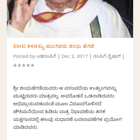
ಕಿರೀಟ ಕಳಚಿಟ್ಟು ಮಲಗಿದರು ಶಂಭು ಹೆಗಡೆ
Posted by
ಕೆಂಡಸಂಪಿಗೆ
|
Dec 2, 2017
|
ಸಂಪಿಗೆ ಸ್ಪೆಷಲ್
|
ಶ್ರೀ ಶಂಭುಹೆಗಡೆಯವರು ಆ ಪರಂಪರೆಯ ಉತ್ತುಂಗವನ್ನು
ಮುಟ್ಟಿದವರು ಮಾತ್ರವಲ್ಲ. ಅವರೊಡನೆ ಒಡನಾಡಿದವರು
ಅಭಿಪ್ರಾಯಪಡುವಂತೆ ಮೂಲ ವಿರೂಪಗೊಳಿಸದೆ
ಚೌಕಿಮನೆಯಿಂದ ಹಿಡಿದು ಪಾತ್ರ ನಿಭಾವಣೆಯ ತನಕ
ಯಕ್ಷಗಾನದಲ್ಲಿ ಹಲವು ಸುಧಾರಣೆ ಬದಲಾವಣೆಗಳ ಪ್ರಯೋಗ
ಮಾಡಿದವರು.