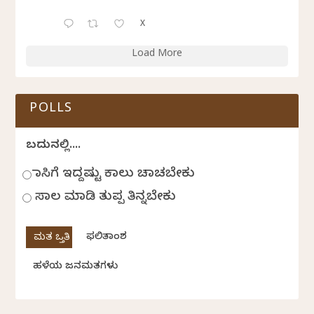
X
Load More
POLLS
ಬದುಕಿನಲ್ಲಿ....
ಹಾಸಿಗೆ ಇದ್ದಷ್ಟು ಕಾಲು ಚಾಚಬೇಕು
ಸಾಲ ಮಾಡಿ ತುಪ್ಪ ತಿನ್ನಬೇಕು
ಫಲಿತಾಂಶ
ಹಳೆಯ ಜನಮತಗಳು