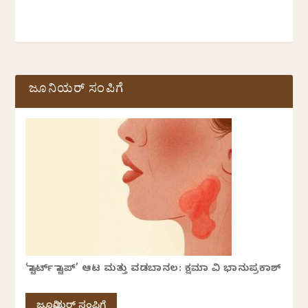
ಜೂನಿಯರ್ ಸಂಪಿಗೆ
‘ಸ್ಟಾರ್ಟ್ ಸ್ಟಾಪ್’ ಆಟ ಮತ್ತು ವಡಬಾನಲ: ಕ್ಷಮಾ ವಿ ಭಾನುಪ್ರಕಾಶ್
ಜೂನಿಯರ್ ಸಂಪಿಗೆ