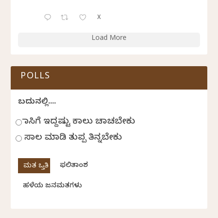
X
Load More
POLLS
ಬದುಕಿನಲ್ಲಿ....
ಹಾಸಿಗೆ ಇದ್ದಷ್ಟು ಕಾಲು ಚಾಚಬೇಕು
ಸಾಲ ಮಾಡಿ ತುಪ್ಪ ತಿನ್ನಬೇಕು
ಫಲಿತಾಂಶ
ಹಳೆಯ ಜನಮತಗಳು