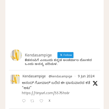
Kendasampige
Follow
ಕೆಂಡಸಂಪಿಗೆ ಎಂಬುದು ಕನ್ನಡ ಅಂತರ್ಜಾಲ ಲೋಕದ
ಒಂದು ಅನನ್ಯ ಪರಿಮಳ.
Kendasampige
9 Jun 2024
@kendasampige
·
ಆನಂದ್‌ ಗೋಪಾಲ್‌ ಬರೆದ ಈ ಭಾನುವಾರದ ಕತೆ
“ಆಟ”
https://tinyurl.com/5575hs6r
X