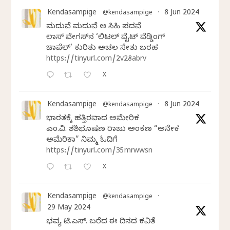
Kendasampige
8 Jun 2024
@kendasampige
·
ಮದುವೆ ಮದುವೆ ಆ ಸಿಹಿ ಪದವೆ
ಲಾಸ್‌ ವೇಗಸ್‌ನ ‘ಲಿಟಲ್ ವೈಟ್ ವೆಡ್ಡಿಂಗ್
ಚಾಪೆಲ್’ ಕುರಿತು ಅಚಲ ಸೇತು ಬರಹ
https://tinyurl.com/2v28abrv
X
Kendasampige
8 Jun 2024
@kendasampige
·
ಭಾರತಕ್ಕೆ ಹತ್ತಿರವಾದ ಅಮೇರಿಕ
ಎಂ.ವಿ. ಶಶಿಭೂಷಣ ರಾಜು ಅಂಕಣ “ಅನೇಕ
ಅಮೆರಿಕಾ” ನಿಮ್ಮ ಓದಿಗೆ
https://tinyurl.com/35mrwwsn
X
Kendasampige
@kendasampige
·
29 May 2024
ಭವ್ಯ ಟಿ.ಎಸ್. ಬರೆದ ಈ ದಿನದ ಕವಿತೆ