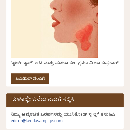
‘ಸ್ಟಾರ್ಟ್ ಸ್ಟಾಪ್’ ಆಟ ಮತ್ತು ವಡಬಾನಲ: ಕ್ಷಮಾ ವಿ ಭಾನುಪ್ರಕಾಶ್
ಜೂನಿಯರ್ ಸಂಪಿಗೆ
ಕುಳಿತಲ್ಲೇ ಬರೆದು ನಮಗೆ ಸಲ್ಲಿಸಿ
ನಿಮ್ಮ ಅಪ್ರಕಟಿತ ಬರಹಗಳನ್ನು ಯುನಿಕೋಡ್ ನಲ್ಲಿ ಇಲ್ಲಿಗೆ ಕಳುಹಿಸಿ
editor@kendasampige.com