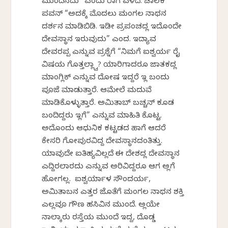
ಮುಂದಿನದು” ಎಂದು ರಾಗ ಎಳೆದೆ. ಚಾಲಕ
ಪವನ್ “ಅದಕ್ಕೆ ಮೊದಲು ಮಂಗಲ ನಾಥನ
ದರ್ಶನ ಮಾಡಿಬಿಡಿ. ಇಡೀ ಪ್ರಪಂಚದಲ್ಲಿ ಇದೊಂದೇ
ದೇವಸ್ಥಾನ ಇರುವುದು” ಎಂದ. ಇದ್ಯಾವ
ದೇವರಪ್ಪ ಎನ್ನುವ ಪ್ರಶ್ನೆಗೆ “ನಿಮಗೆ ಐಶ್ವರ್ಯ ರೈ
ವಿಷಯ ಗೊತ್ತಲ್ಲ್ವಾ? ಯಾರಿಗಾದರೂ ಜಾತಕದಲ್ಲಿ
ಮಾಂಗ್ಲಿಕ್ ಎನ್ನುವ ದೋಷ ಇದ್ದರೆ ಇಲ್ಲಿ ಬಂದು
ಪೂಜೆ ಮಾಡುತ್ತಾರೆ. ಆಮೇಲೆ ಮದುವೆ
ಮಾಡಿಕೊಳ್ಳುತ್ತಾರೆ. ಅಮಿತಾಬ್ ಬಚ್ಚನ್ ಕೂಡ
ಬಂದಿದ್ದರು ಇಲ್ಲಿಗೆ” ಎನ್ನುವ ಮಾಹಿತಿ ಕೊಟ್ಟ.
ಅದೊಂದು ಆಧುನಿಕ ಕಟ್ಟಡದ ಹಾಗೆ ಆದರೆ
ಕೇಸರಿ ಗೋಪುರವಿದ್ದ ದೇವಸ್ಥಾನದಂತಿತ್ತು.
ಯಾವುದೇ ಐತಿಹ್ಯವಿಲ್ಲದೆ ಈ ದೇಶದಲ್ಲಿ ದೇವಸ್ಥಾನ
ಎದ್ದಿರಲಾರದು ಎನ್ನುವ ಅರಿವಿದ್ದರೂ ಆಗ ಅಲ್ಲಿಗೆ
ಹೋಗಲಿಲ್ಲ. ಐಶ್ವರ್ಯಾಳ ಸೌಂದರ್ಯ,
ಅಮಿತಾಬನ ಎತ್ತರ ಜೊತೆಗೆ ಮಂಗಲ ನಾಥನ ಶಕ್ತಿ
ಎಲ್ಲವೂ ಗೌಣ ಹಸಿವಿನ ಮುಂದೆ. ಅಲ್ಲಿಯೇ
ನಾಲ್ಕಾರು ರಸ್ತೆಯ ಮುಂದೆ ಇದ್ದ, ದೊಡ್ಡ