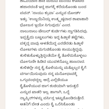
ಶಾಮಿಯಾನ ಹಾಕಿ ಮದುವೆ ಮನೆಯ ಊಟದ
ಹಜಾರದಂತೆ ಇದ್ದ ಜಾಗಕ್ಕೆ ಕರೆದುಕೊಂಡು ಬಂದ
ಪವನ್. ‘ಸಾಯು ಕ್ರುಪಾ’ ಎನ್ನುವ ಬೋರ್ಡ್
ಇತ್ತು. ‘ಉಜ್ಜಯಿನಿಯಲ್ಲಿ ಉತ್ಕೃಷ್ಠವಾದ ಶಾಖಾಹಾರಿ
ಭೋಜನ ಇಲ್ಲಿಯೇ ಸಿಗುವುದು’ ಎಂದ.
ಸಾಲುಸಾಲು ಟೇಬಲ್ ಕುರ್ಚಿಗಳು ಸ್ವಾಗತಿಸಿದವು.
ಇಪ್ಪತ್ತೈದು ಬಟ್ಟಲುಗಳು ಇದ್ದ ಹಿತ್ತಾಳೆ ತಟ್ಟೆಗಳು,
ಪಕ್ಕದಲ್ಲಿ ಪಾವು ಅಳತೆಯಿದ್ದ ಎರಡೆರಡು ಹಿತ್ತಾಳೆ
ಲೋಟಗಳು ಮಗುಚಿಕೊಂಡು ಕಾಯುತ್ತಿದ್ದವು.
ಕುಳಿತುಕೊಳ್ಳುತ್ತಿದ್ದಂತೆಯೇ ಕೈ ತೊಳೆದುಕೊಳ್ಳಲು
ಬೋಗುಣೀ ಹಿಡಿದ ಯುವಕನೊಬ್ಬ ಹಾಜರಾದ.
ಕುಳಿತಲ್ಲೇ ನನ್ನ ಕೈ ಕೊಳೆಯನ್ನು ಮತ್ತೊಬ್ಬರ ಕೈಗೆ
ವರ್ಗಾಯಿಸುವುದು ನನ್ನ ಮನೋಭಾವಕ್ಕೆ
ಒಗ್ಗುವಂಥದ್ದಲ್ಲ. ಆದ್ರೆ ಎಲ್ಲೆಡೆಯೂ
ಕೈತೊಳೆಯುವ ಜಾಗ ಶುಚಿಯಾಗಿ ಇರುತ್ತದೆ
ಎನ್ನುವ ಖಾತರಿ ಇಲ್ಲ. ಹಾಗಾಗಿ, ಒದ್ದೆ
ನ್ಯಾಪ್ಕಿನ್‍ಗಳನ್ನು ಪರ್ಸಿನಲ್ಲಿ ಇಟ್ಟುಕೊಂಡಿರುತ್ತೇನೆ.
ಆತನಿಗೆ ಬೇಡ ಎಂದು ಕೈ ಒರೆಸಿಕೊಂಡು