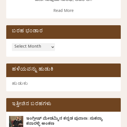
ವರ್ಣಿಸುವುದು ಸುಲಭ; ಆದರೆ ಆ...
Read More
ಬರಹ ಭಂಡಾರ
ಹಳೆಯವನ್ನು ಹುಡುಕಿ
ಇತ್ತೀಚಿನ ಬರಹಗಳು
ಇಂಗ್ಲೀಷ್ ಮೇಡಮ್ಮಿನ ಕನ್ನಡ ಪುರಾಣ: ಸುಕನ್ಯಾ
ಕನಾರಳ್ಳಿ ಅಂಕಣ