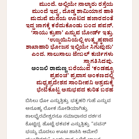
ಮುಂದೆ. ಅಲ್ಲಿಯೇ ನಾಲ್ಕಾರು ರಸ್ತೆಯ
ಮುಂದೆ ಇದ್ದ, ದೊಡ್ಡ ಶಾಮಿಯಾನ ಹಾಕಿ
ಮದುವೆ ಮನೆಯ ಊಟದ ಹಜಾರದಂತೆ
ಇದ್ದ ಜಾಗಕ್ಕೆ ಕರೆದುಕೊಂಡು ಬಂದ ಪವನ್.
‘ಸಾಯು ಕ್ರುಪಾ’ ಎನ್ನುವ ಬೋರ್ಡ್ ಇತ್ತು.
‘ಉಜ್ಜಯಿನಿಯಲ್ಲಿ ಉತ್ಕೃಷ್ಠವಾದ
ಶಾಖಾಹಾರಿ ಭೋಜನ ಇಲ್ಲಿಯೇ ಸಿಗುವುದು’
ಎಂದ. ಸಾಲುಸಾಲು ಟೇಬಲ್ ಕುರ್ಚಿಗಳು
ಸ್ವಾಗತಿಸಿದವು.
ಅಂಜಲಿ ರಾಮಣ್ಣ
ಬರೆಯುವ ‘ಕಂಡಷ್ಟೂ
ಪ್ರಪಂಚ’ ಪ್ರವಾಸ ಅಂಕಣದಲ್ಲಿ
ಮಧ್ಯಪ್ರದೇಶನ ಸಾಂದೀಪನಿ ಆಶ್ರಮಕ್ಕೆ
ಭೇಟಿಕೊಟ್ಟ ಅನುಭವದ ಕುರಿತ ಬರಹ
ಬಿಸಿಲು ಧೋ ಎನ್ನುತ್ತಿತ್ತು. ಭತೃಹರಿ ಗುಹೆ ಎನ್ನುವ
ಅನೂಹ್ಯ ಲೋಕ ನೋಡಿಯಾಗಿತ್ತು.
ಕಾಲಭೈರವೇಶ್ವರನೂ ಸಮಾಧಾನದ ದರ್ಶನ
ಕೊಟ್ಟಿದ್ದ. ಹೊಟ್ಟೆ ಥಕಪಕ ಎನ್ನುತ್ತಿತ್ತು. “ಪವನ್
ಭಯ್ಯ ಮೊದಲು ಊಟ ಹಾಕಿಸಿ ಆಮೇಲೆ