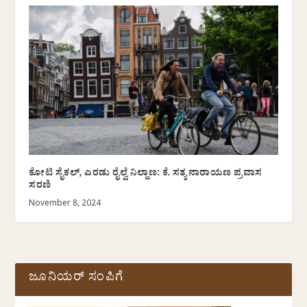
ಕೋಟಿ ಸೈಕಲ್, ಎರಡು ರೈಲ್ವೆ ನಿಲ್ದಾಣ: ಕೆ. ಸತ್ಯನಾರಾಯಣ ಪ್ರವಾಸ
ಸರಣಿ
November 8, 2024
ಜೂನಿಯರ್ ಸಂಪಿಗೆ