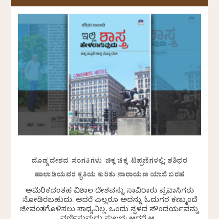
ದೊಡ್ಡ ದೇಶದ ಸಂಗತಿಗಳು ಚಿಕ್ಕ ಚಿಕ್ಕ ಟಿಪ್ಪಣಿಗಳಲ್ಲಿ: ಶಶಿಧರ
ಹಾಲಾಡಿಯವರ ಕೃತಿಯ ಕುರಿತು ನಾರಾಯಣ ಯಾಜಿ ಬರಹ
ಅಮೆರಿಕದಂತಹ ವಿಶಾಲ ದೇಶವನ್ನು ಸಾವಿರಾರು ಪ್ರವಾಸಿಗರು
ನೋಡಿರಬಹುದು. ಆದರೆ ಎಲ್ಲರೂ ಅದನ್ನು ಓದುಗರ ಕಣ್ಮುಂದೆ
ಜೀವಂತಗೊಳಿಸಲು ಸಾಧ್ಯವಿಲ್ಲ. ಒಂದು ಸ್ಥಳದ ಸೌಂದರ್ಯವನ್ನು