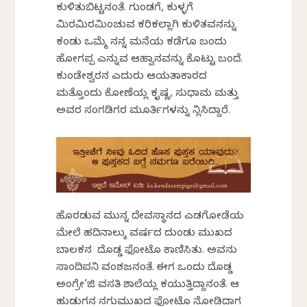
ಕುಳಿತುಬಿಟ್ಟನಂತೆ. ಗುಂಡಗೆ, ಕುಳ್ಳಗೆ
ಮಿರಮಿರಮಿಂಚುವ ಕರಿಕಲ್ಲಾಗಿ ಕುಳಿತವನನ್ನು
ಕಂಡು ಒಮ್ಮೆ ನನ್ನ ಮನೆಯ ಕಡೆಗೂ ಬಂದು
ಹೋಗಪ್ಪ ಎನ್ನುವ ಆಹ್ವಾನವನ್ನು ಕೊಟ್ಟು ಬಂದೆ.
ಕುಂಡೇಶ್ವರನ ಎದುರು ಆಯತಾಕಾರದ
ಮತ್ತೊಂದು ಕೋಣೆಯಲ್ಲಿ ಕೃಷ್ಣ, ಸುಧಾಮ ಮತ್ತು
ಅವರ ಸಂಗಡಿಗರ ಮೂರ್ತಿಗಳನ್ನು ನಿಲ್ಲಿಸಿದ್ದಾರೆ.
ಹೊರಡುವ ಮುನ್ನ ದೇವಸ್ಥಾನದ ಎಡಗೋಡೆಯ
ಮೇಲೆ ಹದಿನಾಲ್ಕು ವರ್ಷದ ದುಂಡು ಮುಖದ
ಬಾಲಕನ ದೊಡ್ಡ ಫೋಟೊ ಕಾಣಿಸಿತು. ಅವನು
ಸಾಂದಿಪನಿ ವಂಶಜನಂತೆ. ಈಗ ಒಂದು ದೊಡ್ಡ
ಅಂಗ್ರೇ‘ಜಿ ವಸತಿ ಶಾಲೆಯಲ್ಲಿ ಕಲಿಯುತ್ತಿದ್ದಾನಂತೆ. ಆ
ಹುಡುಗನ ನಗುಮುಖದ ಫೋಟೊ ನೋಡಿದಾಗ