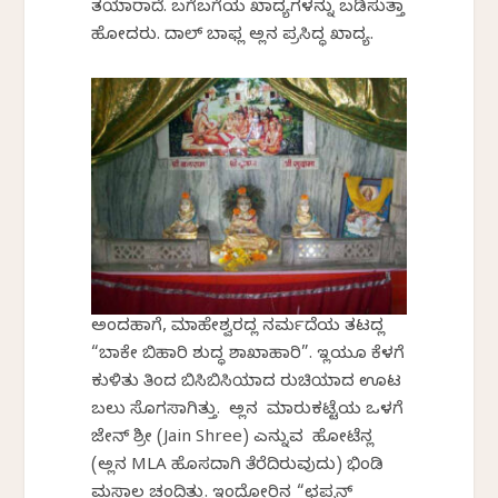
ತಯಾರಾದೆ. ಬಗೆಬಗೆಯ ಖಾದ್ಯಗಳನ್ನು ಬಡಿಸುತ್ತಾ
ಹೋದರು. ದಾಲ್ ಬಾಫ್ಲ ಅಲ್ಲಿನ ಪ್ರಸಿದ್ಧ ಖಾದ್ಯ.
ಅಂದಹಾಗೆ, ಮಾಹೇಶ್ವರದಲ್ಲಿ ನರ್ಮದೆಯ ತಟದಲ್ಲಿ
“ಬಾಕೇ ಬಿಹಾರಿ ಶುದ್ಧ ಶಾಖಾಹಾರಿ”. ಇಲ್ಲಿಯೂ ಕೆಳಗೆ
ಕುಳಿತು ತಿಂದ ಬಿಸಿಬಿಸಿಯಾದ ರುಚಿಯಾದ ಊಟ
ಬಲು ಸೊಗಸಾಗಿತ್ತು. ಅಲ್ಲಿನ ಮಾರುಕಟ್ಟೆಯ ಒಳಗೆ
ಜೇನ್ ಶ್ರೀ (Jain Shree) ಎನ್ನುವ ಹೋಟೆಲಿನಲ್ಲಿ
(ಅಲ್ಲಿನ MLA ಹೊಸದಾಗಿ ತೆರೆದಿರುವುದು) ಭಿಂಡಿ
ಮಸಾಲ ಚಂದಿತ್ತು. ಇಂದೋರಿನಲ್ಲಿ “ಛಪ್ಪನ್