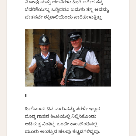
ನೋವು ಮತ್ತು ಚಲನೆಗಳು ಹೀಗೆ ಆಗೀಗ ತನ್ನ
ಬೆದರಿಕೆಯನ್ನು ಒಡ್ಡಿದರೂ ಬದುಕು ತನ್ನ ಅದಮ್ಯ
ಚೇತನವೇ ಶಕ್ತಿಶಾಲಿಯೆಂದು ಸಾರಿಹೇಳುತ್ತಿತ್ತು.
ಹೀಗೊಂದು ದಿನ ಮಗುವನ್ನು ಸರಳೇ ಇಲ್ಲದ
ದೊಡ್ಡ ಗಾಜಿನ ಕಿಟಕಿಯಲ್ಲಿ ನಿಲ್ಲಿಸಿಕೊಂಡು
ಆಡಿಸುತ್ತ ನಿಂತಿದ್ದೆ. ಒಂದೇ ಕಾಂಪೌಂಡಿನಲ್ಲಿ
ಮೂರು ಅಂತಸ್ತಿನ ಹಲವು ಕಟ್ಟಡಗಳಿದ್ದವು.