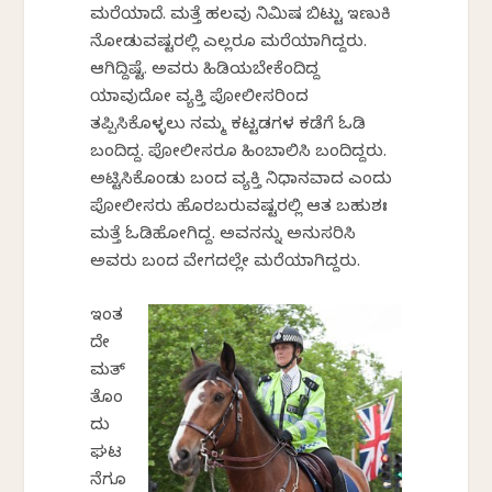
ಮರೆಯಾದೆ. ಮತ್ತೆ ಹಲವು ನಿಮಿಷ ಬಿಟ್ಟು ಇಣುಕಿ
ನೋಡುವಷ್ಟರಲ್ಲಿ ಎಲ್ಲರೂ ಮರೆಯಾಗಿದ್ದರು.
ಆಗಿದ್ದಿಷ್ಟೆ. ಅವರು ಹಿಡಿಯಬೇಕೆಂದಿದ್ದ
ಯಾವುದೋ ವ್ಯಕ್ತಿ ಪೋಲೀಸರಿಂದ
ತಪ್ಪಿಸಿಕೊಳ್ಳಲು ನಮ್ಮ ಕಟ್ಟಡಗಳ ಕಡೆಗೆ ಓಡಿ
ಬಂದಿದ್ದ. ಪೋಲೀಸರೂ ಹಿಂಬಾಲಿಸಿ ಬಂದಿದ್ದರು.
ಅಟ್ಟಿಸಿಕೊಂಡು ಬಂದ ವ್ಯಕ್ತಿ ನಿಧಾನವಾದ ಎಂದು
ಪೋಲೀಸರು ಹೊರಬರುವಷ್ಟರಲ್ಲಿ ಆತ ಬಹುಶಃ
ಮತ್ತೆ ಓಡಿಹೋಗಿದ್ದ. ಅವನನ್ನು ಅನುಸರಿಸಿ
ಅವರು ಬಂದ ವೇಗದಲ್ಲೇ ಮರೆಯಾಗಿದ್ದರು.
ಇಂತ
ದೇ
ಮತ್
ತೊಂ
ದು
ಘಟ
ನೆಗೂ