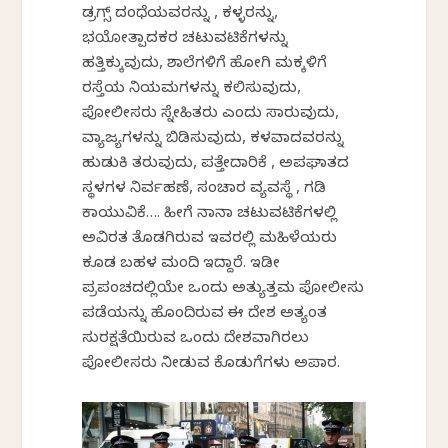
ಡ್ರಗ್ಸ್ ದಂಧೆಯವರನ್ನು , ಕಳ್ಳರನ್ನು,
ಭಯೋತ್ಪಾದಕರ ಚಟುವಟಿಕೆಗಳನ್ನು
ಹತ್ತಿಕ್ಕುವುದು, ಶಾಲೆಗಳಿಗೆ ಹೋಗಿ ಮಕ್ಕಳಿಗೆ
ರಸ್ತೆಯ ನಿಯಮಗಳನ್ನು ಕಲಿಸುವುದು,
ಪೋಲೀಸರು ಸ್ನೇಹಿತರು ಎಂದು ಸಾರುವುದು,
ವ್ಯಾಜ್ಯಗಳನ್ನು ಬಿಡಿಸುವುದು, ಕಳವಾದವರನ್ನು
ಹುಡುಕಿ ತರುವುದು, ಪತ್ತೇದಾರಿಕೆ , ಅಪಘಾತದ
ಸ್ಥಳಗಳ ನಿರ್ವಹಣೆ, ಸಂಚಾರ ವ್ಯವಸ್ಥೆ , ಗಡಿ
ಕಾಯುವಿಕೆ…. ಹೀಗೆ ನಾನಾ ಚಟುವಟಿಕೆಗಳಲ್ಲಿ
ಅವಿರತ ತೊಡಗಿರುವ ಇವರಲ್ಲಿ ಮಹಿಳೆಯರು
ಕೂಡ ಬಹಳ ಮಂದಿ ಇದ್ದಾರೆ. ಇಡೀ
ಪ್ರಪಂಚದಲ್ಲಿಯೇ ಒಂದು ಅತ್ಯುತ್ತಮ ಪೋಲೀಸು
ಪಡೆಯನ್ನು ಹೊಂದಿರುವ ಈ ದೇಶ ಅತ್ಯಂತ
ಸುರಕ್ಷತೆಯಿರುವ ಒಂದು ದೇಶವಾಗಿರಲು
ಪೋಲೀಸರು ನೀಡುವ ಕೊಡುಗೆಗಳು ಅಪಾರ.