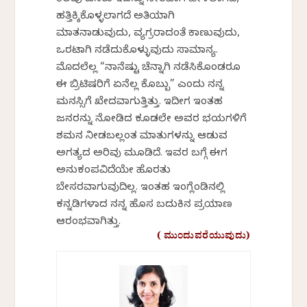
ಕೆಲವು ಜನರು ಇದನ್ನು ನೇರವಾಗಿ ಹೇಳಲಾಗದೆ,
ಹತ್ತಿಕ್ಕಿಕೊಳ್ಳಲಾಗದೆ ಅತಿಯಾಗಿ
ಮಾತನಾಡುವುದು, ವ್ಯಗ್ರರಾದಂತೆ ಕಾಣುವುದು,
ಒರಟಾಗಿ ನಡೆದುಕೊಳ್ಳುವುದು ಸಾಮಾನ್ಯ.
ಮೊದಲೆಲ್ಲ “ನಾನೆಷ್ಟು ಚೆನ್ನಾಗಿ ನಡೆಸಿಕೊಂಡರೂ
ಈ ಬ್ರಿಟಿಷರಿಗೆ ಏನೆಲ್ಲ ಕೊಬ್ಬು” ಎಂದು ನನ್ನ
ಮನಸ್ಸಿಗೆ ಖೇದವಾಗುತ್ತಿತ್ತು. ಇದೀಗ ಇಂತಹ
ಜನರನ್ನು ನೋಡಿದ ಕೂಡಲೇ ಅವರ ಭಯಗಳಿಗೆ
ಶಮನ ನೀಡಬಲ್ಲಂತ ಮಾತುಗಳನ್ನು ಆಡುವ
ಅಗತ್ಯದ ಅರಿವು ಮೂಡಿದೆ. ಇವರ ಬಗ್ಗೆ ಈಗ
ಅನುಕಂಪವಿದೆಯೇ ಹೊರತು
ಬೇಸರವಾಗುವುದಿಲ್ಲ. ಇಂತಹ ಇಂಗ್ಲೆಂಡಿನಲ್ಲಿ
ಕನ್ನಡಿಗಳಾದ ನನ್ನ ಹೊಸ ಬದುಕಿನ ಪ್ರಯಾಣ
ಆರಂಭವಾಗಿತ್ತು.
( ಮುಂದುವರೆಯುವುದು)