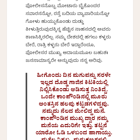
ಪೋಲೀಸನೊಬ್ಬ ಮೋಟಾರು ಬೈಕೊಂದರ
ಸವಾರನನ್ನೋ, ರಸ್ತೆ ಬದಿಯ ವ್ಯಾಪಾರಿಯನ್ನೋ
ಗೋಳು ಹುಯ್ದುಕೊಂಡು ದುಡ್ಡು
ಕೀಳುತ್ತಿರುವುದಕ್ಕಿನ್ನ ಹೆಚ್ಚಿನ ಸಾಹಸದಲ್ಲಿ ಅವರು
ಕಾಣಸಿಕ್ಕಿರಲಿಲ್ಲ. ನಮ್ಮ ದೇಶದಲ್ಲಿ ಹಗಲು ಕಳ್ಳರು
ಬೇರೆ, ರಾತ್ರಿ ಕಳ್ಳರು ಬೇರೆ ಇದ್ದಾರೆಂದೂ,
ಪೋಲೀಸರ ಮುಖ್ಯ ಆದಾಯಮೂಲ ಬಹುಶಃ
ಜನಸಾಮಾನ್ಯರೇ ಅನ್ನುವುದು ನನ್ನ ಅರಿವು.
ಹೀಗೊಂದು ದಿನ ಮಗುವನ್ನು ಸರಳೇ
ಇಲ್ಲದ ದೊಡ್ಡ ಗಾಜಿನ ಕಿಟಕಿಯಲ್ಲಿ
ನಿಲ್ಲಿಸಿಕೊಂಡು ಆಡಿಸುತ್ತ ನಿಂತಿದ್ದೆ.
ಒಂದೇ ಕಾಂಪೌಂಡಿನಲ್ಲಿ ಮೂರು
ಅಂತಸ್ತಿನ ಹಲವು ಕಟ್ಟಡಗಳಿದ್ದವು.
ನಮ್ಮದು ನೆಲದ ಮೇಲಿದ್ದ ಮನೆ.
ಕಾಂಪೌಂಡಿನ ಮುಖ್ಯ ದ್ವಾರ ನಮ್ಮ
ಮನೆಯ ಎದುರಿಗೇ ಇತ್ತು. ತಟ್ಟನೆ
ಯಾರೋ ಓಡಿ ಒಳಬಂದ ಹಾಗಾಯ್ತು.