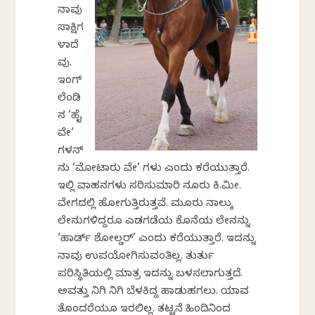
ನಾವು
ಸಾಕ್ಷಿಗ
ಳಾದೆ
ವು.
ಇಂಗ್
ಲೆಂಡಿ
ನ ‘ಹೈ
ವೇ‘
ಗಳನ್
ನು ‘ಮೋಟಾರು ವೇ’ ಗಳು ಎಂದು ಕರೆಯುತ್ತಾರೆ.
ಇಲ್ಲಿ ವಾಹನಗಳು ಸರಿಸುಮಾರಿ ನೂರು ಕಿ.ಮೀ.
ವೇಗದಲ್ಲಿ ಹೋಗುತ್ತಿರುತ್ತವೆ. ಮೂರು ನಾಲ್ಕು
ಲೇನುಗಳಿದ್ದರೂ ಎಡಗಡೆಯ ಕೊನೆಯ ಲೇನನ್ನು
‘ಹಾರ್ಡ್ ಶೋಲ್ಡರ್’ ಎಂದು ಕರೆಯುತ್ತಾರೆ. ಇದನ್ನು
ನಾವು ಉಪಯೋಗಿಸುವಂತಿಲ್ಲ. ತುರ್ತು
ಪರಿಸ್ಥಿತಿಯಲ್ಲಿ ಮಾತ್ರ ಇದನ್ನು ಬಳಸಲಾಗುತ್ತದೆ.
ಅವತ್ತು ನಿಗಿ ನಿಗಿ ಬೆಳಕಿದ್ದ ಹಾಡುಹಗಲು. ಯಾವ
ತೊಂದರೆಯೂ ಇರಲಿಲ್ಲ. ತಟ್ಟನೆ ಹಿಂದಿನಿಂದ