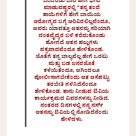
ಒಂದೆರಡು ಬಾರಿ ಹೀಗೆ ಭೇಟಿ
ಮಾಡುವಷ್ಟರಲ್ಲಿ “ತನ್ನ ತಂದೆ
ತಾಯಿಗಳಿಗೆ ಹೇಗೆ ಬಾಯಿಯ
ಆರೋಗ್ಯದ ಬಗ್ಗೆ ಅರಿವಿರಲಿಲ್ಲವೆಂದೂ,
ಅವರು ಯಾವತ್ತೂ ಆತನನ್ನು ಸರಿಯಾಗಿ
ದಂತವೈದ್ಯರ ಬಳಿ ಕರೆದುಕೊಂಡು
ಹೋಗದೆ ಆತನ ಹಲ್ಲುಗಳು
ವಕ್ರವಾದವೆಂದೂ ಹೇಳಿಕೊಂಡ.
ಜೊತೆಗೆ ತನ್ನ ಬಾಲ್ಯವೆಲ್ಲ ಹೇಗೆ ಒರಟು
ಮತ್ತು ಬಡ ಜನರಜೊತೆ
ಕಳೆಯಿತೆಂದೂ, ಆಗಿಂದಲೂ
ಪೋಲೀಸಾಗಬೇಕೆಂದು ಆತ ಆಸೆಪಟ್ಟು
ತರಬೇತಿ ಗಳಿಸಿದೆನೆಂದೂ
ಹೇಳಿಕೊಂಡ. ತಾನು ನೀಡುವ ಟಿವಿಯ
ಕಾರ್ಯಕ್ರಮದ ವಿವರಗಳನ್ನು ನೀಡಿದ.
ನಂತರದ ದಿನಗಳಲ್ಲಿ ನನ್ನ ನರ್ಸ್
ಆತನನ್ನು ಟಿವಿಯಲ್ಲಿ ನೋಡಿದೆನೆಂದು
ಹೇಳಿದಳು.