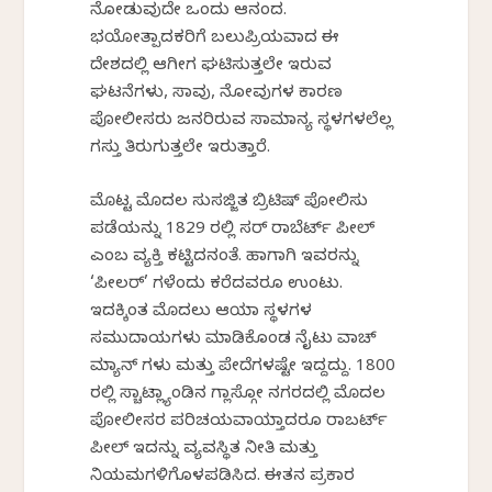
ನೋಡುವುದೇ ಒಂದು ಆನಂದ.
ಭಯೋತ್ಪಾದಕರಿಗೆ ಬಲುಪ್ರಿಯವಾದ ಈ
ದೇಶದಲ್ಲಿ ಆಗೀಗ ಘಟಿಸುತ್ತಲೇ ಇರುವ
ಘಟನೆಗಳು, ಸಾವು, ನೋವುಗಳ ಕಾರಣ
ಪೋಲೀಸರು ಜನರಿರುವ ಸಾಮಾನ್ಯ ಸ್ಥಳಗಳಲೆಲ್ಲ
ಗಸ್ತು ತಿರುಗುತ್ತಲೇ ಇರುತ್ತಾರೆ.
ಮೊಟ್ಟ ಮೊದಲ ಸುಸಜ್ಜಿತ ಬ್ರಿಟಿಷ್ ಪೋಲಿಸು
ಪಡೆಯನ್ನು 1829 ರಲ್ಲಿ ಸರ್ ರಾಬೆರ್ಟ್ ಪೀಲ್
ಎಂಬ ವ್ಯಕ್ತಿ ಕಟ್ಟಿದನಂತೆ. ಹಾಗಾಗಿ ಇವರನ್ನು
‘ಪೀಲರ್’ ಗಳೆಂದು ಕರೆದವರೂ ಉಂಟು.
ಇದಕ್ಕಿಂತ ಮೊದಲು ಆಯಾ ಸ್ಥಳಗಳ
ಸಮುದಾಯಗಳು ಮಾಡಿಕೊಂಡ ನೈಟು ವಾಚ್
ಮ್ಯಾನ್ ಗಳು ಮತ್ತು ಪೇದೆಗಳಷ್ಟೇ ಇದ್ದದ್ದು. 1800
ರಲ್ಲಿ ಸ್ಚಾಟ್ಲ್ಯಾಂಡಿನ ಗ್ಲಾಸ್ಗೋ ನಗರದಲ್ಲಿ ಮೊದಲ
ಪೋಲೀಸರ ಪರಿಚಯವಾಯ್ತಾದರೂ ರಾಬರ್ಟ್
ಪೀಲ್ ಇದನ್ನು ವ್ಯವಸ್ಥಿತ ನೀತಿ ಮತ್ತು
ನಿಯಮಗಳಿಗೊಳಪಡಿಸಿದ. ಈತನ ಪ್ರಕಾರ