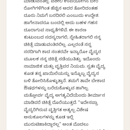
ಮಾಡುವಂತಿಲ್ಲ. ವಶೀಲಿ ಉಪಯೋಗಿಸಿ ಬೇರೆ
ರೋಗಿಗಳಿಗಿಂತ ಹೆಚ್ಚಿನ ಆದರ ತೋರಿದಂತಹ
ದೂರು ನಿಮಗೆ ಬರದಿರಲಿ ಎಂಬುದು ಉದ್ದೇಶ.
ಹಾಗೇನಾದರೂ ಬಂದಲ್ಲಿ ಅದು ಬಹಳ ಗಹನ
ದೂರಾಗುವ ಸಾಧ್ಯತೆಗಳಿವೆ. ಈ ಕಾರಣ
ಕುಟುಂಬದ ಸದಸ್ಯರಾಗಲಿ, ಸ್ನೇಹಿತರಾಗಲಿ ನನ್ನ
ಚಿಕಿತ್ಸೆ ಮಾಡುವಂತಿರಲಿಲ್ಲ. ಎಲ್ಲರಂತೆ ನನ್ನ
ಸರದಿಗಾಗಿ ಕಾದ ನಂತರವೇ ಇನ್ಯಾರೋ ವೈದ್ಯರ
ಮೂಲಕ ನನ್ನ ಚಿಕಿತ್ಸೆ ನಡೆಯುತಿತ್ತು. ಇದೊಂದು
ಸಾಮಾಜಿಕ ಮತ್ತು ವೃತ್ತಿಪರ ನಿಯಮ. ಸ್ವತಃ ವೈದ್ಯ
ಕೂಡ ತನ್ನ ಖಾಯಿಲೆಯನ್ನು ಇನ್ನೊಬ್ಬ ವೈದ್ಯನ
ಬಳಿ ತೋರಿಸಿಕೊಳ್ಳುತ್ತಾನೆ. ತಮಗೆ ತಾವೇ ಬೇಕಾದ
ಔಷಧಗಳನ್ನು ಬರೆದುಕೊಳ್ಳುವ ಹಾಗಿಲ್ಲ.
ಮತ್ತೋರ್ವ ವೈದ್ಯ ಅಗತ್ಯವಿದೆಯೆಂದು ತೀರ್ಮಾನ
ಮಾಡಿದರೆ ಚಿಕಿತ್ಸೆ ದೊರೆಯುತ್ತದೆ. “ಇದೇನಪ್ಪಾ
ವೈದ್ಯರಿಗಿರುವ ವೃತ್ತಿಗತ ಅತ್ಯಲ್ಪ ವಿಶೇಷ
ಅನುಕೂಲಗಳನ್ನು ಕೂಡ ಇಲ್ಲಿ
ಮುರುಟಿಹಾಕಿದ್ದಾರಲ್ಲ” ಅಂತ ಮೊದಲು