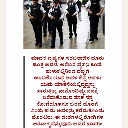
ಮಾದಕ ದ್ರವ್ಯಗಳ ಸರಬರಾಜಿನ ದೂರು
ಹೊತ್ತ ಅವಳು ಅರೆಬರೆ ವ್ಯಸನಿ ಕೂಡ.
ಹುಳುಕಲ್ಲಿನಿಂದ ದಪ್ಪಗೆ
ಊದಿಕೊಂಡಿದ್ದ ಅವಳ ಕೆನ್ನೆ ಅವಳು
ಯಮ ಯಾತನೆಯಲ್ಲಿದ್ದದ್ದನ್ನು
ಸಾರುತ್ತಿತ್ತು. ನಾನೊಂದಿಷ್ಟು ಮಾತ್ರೆ
ಬರೆದುಕೊಡುವ ತನಕ ನನ್ನ
ಕೋಣೆಯೊಳಗೂ ಬರದೆ ಹೊರಗೆ
ನಿಂತು ಕಾದು ಅವಳನ್ನು ಕರೆದುಕೊಂಡು
ಹೊರಟರು. ಈ ದೇಶಗಳಲ್ಲಿ ರೋಗಿಗಳ
ಆರೋಗ್ಯವೆನ್ನುವುದು ಅವರ ಖಾಸಗೀ