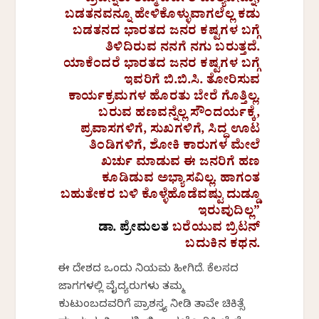
”ಬ್ರಿಟನ್ನರು ತಮ್ಮ ಬರ್ಬರ ಬಾಲ್ಯವನ್ನೂ,
ಬಡತನವನ್ನೂ ಹೇಳಿಕೊಳ್ಳುವಾಗಲೆಲ್ಲ ಕಡು
ಬಡತನದ ಭಾರತದ ಜನರ ಕಷ್ಟಗಳ ಬಗ್ಗೆ
ತಿಳಿದಿರುವ ನನಗೆ ನಗು ಬರುತ್ತದೆ.
ಯಾಕೆಂದರೆ ಭಾರತದ ಜನರ ಕಷ್ಟಗಳ ಬಗ್ಗೆ
ಇವರಿಗೆ ಬಿ.ಬಿ.ಸಿ. ತೋರಿಸುವ
ಕಾರ್ಯಕ್ರಮಗಳ ಹೊರತು ಬೇರೆ ಗೊತ್ತಿಲ್ಲ.
ಬರುವ ಹಣವನ್ನೆಲ್ಲ ಸೌಂದರ್ಯಕ್ಕೆ,
ಪ್ರವಾಸಗಳಿಗೆ, ಸುಖಗಳಿಗೆ, ಸಿದ್ಧ ಊಟ
ತಿಂಡಿಗಳಿಗೆ, ಶೋಕಿ ಕಾರುಗಳ ಮೇಲೆ
ಖರ್ಚು ಮಾಡುವ ಈ ಜನರಿಗೆ ಹಣ
ಕೂಡಿಡುವ ಅಭ್ಯಾಸವಿಲ್ಲ. ಹಾಗಂತ
ಬಹುತೇಕರ ಬಳಿ ಕೊಳ್ಳೆಹೊಡೆವಷ್ಟು ದುಡ್ಡೂ
ಇರುವುದಿಲ್ಲ”
ಡಾ. ಪ್ರೇಮಲತ
ಬರೆಯುವ ಬ್ರಿಟನ್
ಬದುಕಿನ ಕಥನ.
ಈ ದೇಶದ ಒಂದು ನಿಯಮ ಹೀಗಿದೆ. ಕೆಲಸದ
ಜಾಗಗಳಲ್ಲಿ ವೈದ್ಯರುಗಳು ತಮ್ಮ
ಕುಟುಂಬದವರಿಗೆ ಪ್ರಾಶಸ್ತ್ಯ ನೀಡಿ ತಾವೇ ಚಿಕಿತ್ಸೆ