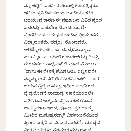
ನನ್ನ ಕಣ್ಣಿಗೆ ಒಂದೇ ರೀತಿಯಲ್ಲಿ ಕಾಣುತ್ತಿದ್ದರು.
ಇದೀಗ ಪ್ರತಿ ದಿನ ಹಲವು ಮಂದಿಯೊಂದಿಗೆ
ಬೆರೆಯುವ ಕಾರಣ ಈ ಸಮಾಜದ ವಿವಿಧ ಸ್ತರದ
ಜನರನ್ನು ಬಹುತೇಕ ನೋಟದಿಂದಲೇ
ವಿಂಗಡಿಸುವ ಅನುಭವ ಬಂದಿದೆ. ಶ್ರೀಮಂತರು,
ವಿದ್ಯಾವಂತರು, ದಡ್ಡರು, ನೊಂದವರು,
ಅರಿಸ್ಟೋಕ್ರಾಟ್ ಗಳು, ಸಂಪ್ರದಾಯಸ್ಥರು,
ಹಣವಿಲ್ಲದವರು ಹೀಗೆ ಬಹುತೇಕರನ್ನು ಶೀಘ್ರ
ಗುರುತಿಸಲು ಸಾಧ್ಯವಾಗಿದೆ. ಮೊದ ಮೊದಲು
“ನಾನು ಈ ದೇಶಕ್ಕೆ ಹೊಸಬಳು, ಇಲ್ಲಿನವರೇ
ನನ್ನನ್ನು ಅನುನಯಿಸಿ ಮಾತನಾಡಿಸಲಿ” ಎಂದು
ಬಯಸುತ್ತಿದ್ದ ಮನಸ್ಸು, ಇದೀಗ ಪರದೇಶದ
ವೈದ್ಯರೊಡನೆ ಸಾಮಾನ್ಯ ಸಹನೆಯಿಂದಲೇ
ವರ್ತಿಸುವ ಇಂಗ್ಲಿಷರನ್ನು ಅಂತಹ ಯಾವ
ಅಪೇಕ್ಷೆಗಳೂ ಇಲ್ಲದೆ, ಪೂರ್ವಾಗ್ರಹಗಳನ್ನು
ಮೀರಿದ ಮನುಷ್ಯರನ್ನಾಗಿ ನಿರ್ವಂಚನೆಯಿಂದ
ಸ್ವೀಕರಿಸುತ್ತದೆ. ಪ್ರಪಂಚದ ಎರಡನೇ ಯುದ್ಧದ
ನೇರ ನೆನಪಿರುವ ತಲೆಮಾರುಗಳು ಬಹಳ