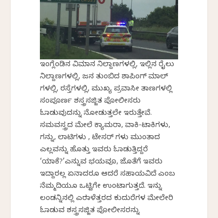
ಇಂಗ್ಲೆಂಡಿನ ವಿಮಾನ ನಿಲ್ದಾಣಗಳಲ್ಲಿ, ಇಲ್ಲಿನ ರೈಲು
ನಿಲ್ದಾಣಗಳಲ್ಲಿ, ಜನ ತುಂಬಿದ ಶಾಪಿಂಗ್ ಮಾಲ್
ಗಳಲ್ಲಿ, ರಸ್ತೆಗಳಲ್ಲಿ, ಮುಖ್ಯ ಪ್ರವಾಸೀ ತಾಣಗಳಲ್ಲಿ
ಸಂಪೂರ್ಣ ಶಸ್ತ್ರಸಜ್ಜಿತ ಪೋಲೀಸರು
ಓಡಾಡುವುದನ್ನು ನೋಡುತ್ತಲೇ ಇರುತ್ತೇವೆ.
ಸಮವಸ್ತ್ರದ ಮೇಲೆ ಕ್ಯಾಮರಾ, ವಾಕಿ-ಟಾಕಿಗಳು,
ಗನ್ನು, ಲಾಟಿಗಳು , ಟೇಸರ್ ಗಳು ಮುಂತಾದ
ಎಲ್ಲವನ್ನು ಹೊತ್ತು ಇವರು ಓಡಾಡುತ್ತಿದ್ದರೆ
‘ಯಾಕೆ?’ಎನ್ನುವ ಭಯವೂ, ಜೊತೆಗೆ ಇವರು
ಇದ್ದಾರಲ್ಲ ಏನಾದರೂ ಆದರೆ ಸಹಾಯವಿದೆ ಎಂಬ
ನೆಮ್ಮದಿಯೂ ಒಟ್ಟಿಗೇ ಉಂಟಾಗುತ್ತದೆ. ಇನ್ನು
ಲಂಡನ್ನಿನಲ್ಲಿ ಎರಡಾಳೆತ್ತರದ ಕುದುರೆಗಳ ಮೇಲೇರಿ
ಓಡಾಡುವ ಶಸ್ತ್ರಸಜ್ಜಿತ ಪೋಲೀಸರನ್ನು