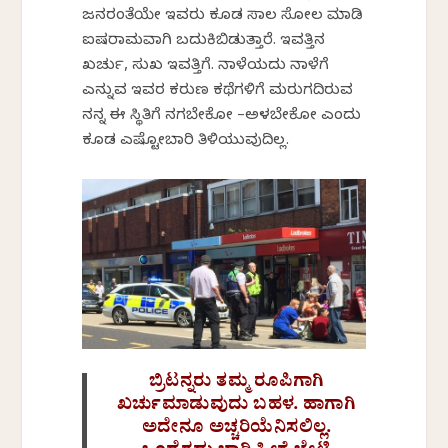
ಜನರಂತೆಯೇ ಇವರು ಕೂಡ ಸಾಲ ಸೋಲ ಮಾಡಿ
ಐಷರಾಮವಾಗಿ ಬದುಕಿಬಿಡುತ್ತಾರೆ. ಇವತ್ತಿನ
ಖರ್ಚು, ಸುಖ ಇವತ್ತಿಗೆ. ನಾಳೆಯದು ನಾಳೆಗೆ
ಎನ್ನುವ ಇವರ ಕರುಣ ಕಥೆಗಳಿಗೆ ಮರುಗದಿರುವ
ನನ್ನ ಈ ಸ್ಥಿತಿಗೆ ನಗಬೇಕೋ –ಅಳಬೇಕೋ ಎಂದು
ಕೂಡ ಎಷ್ಟೋಬಾರಿ ತಿಳಿಯುವುದಿಲ್ಲ.
ಬ್ರಿಟನ್ನರು ತಮ್ಮ ರೂಪಿಗಾಗಿ
ಖರ್ಚುಮಾಡುವುದು ಬಹಳ. ಹಾಗಾಗಿ
ಅದೇನೂ ಅಚ್ಚರಿಯೆನಿಸಲಿಲ್ಲ.