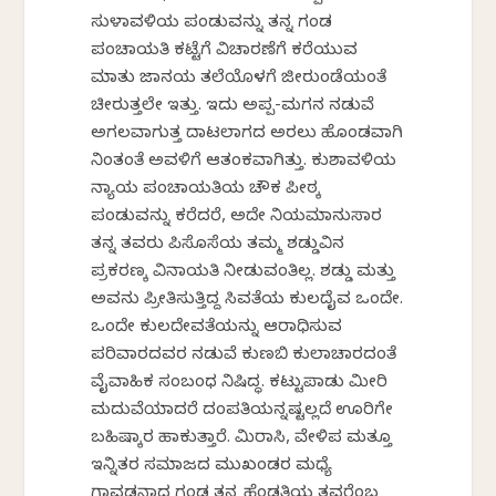
ಸುಳಾವಳಿಯ ಪಂಡುವನ್ನು ತನ್ನ ಗಂಡ
ಪಂಚಾಯತಿ ಕಟ್ಟೆಗೆ ವಿಚಾರಣೆಗೆ ಕರೆಯುವ
ಮಾತು ಜಾನಕೆಯ ತಲೆಯೊಳಗೆ ಜೀರುಂಡೆಯಂತೆ
ಚೀರುತ್ತಲೇ ಇತ್ತು. ಇದು ಅಪ್ಪ-ಮಗನ ನಡುವೆ
ಅಗಲವಾಗುತ್ತ ದಾಟಲಾಗದ ಅರಲು ಹೊಂಡವಾಗಿ
ನಿಂತಂತೆ ಅವಳಿಗೆ ಆತಂಕವಾಗಿತ್ತು. ಕುಶಾವಳಿಯ
ನ್ಯಾಯ ಪಂಚಾಯತಿಯ ಚೌಕ ಪೀಠಕ್ಕೆ
ಪಂಡುವನ್ನು ಕರೆದರೆ, ಅದೇ ನಿಯಮಾನುಸಾರ
ತನ್ನ ತವರು ಪಿಸೊಸೆಯ ತಮ್ಮ ಶಡ್ಡುವಿನ
ಪ್ರಕರಣಕ್ಕೆ ವಿನಾಯತಿ ನೀಡುವಂತಿಲ್ಲ. ಶಡ್ಡು ಮತ್ತು
ಅವನು ಪ್ರೀತಿಸುತ್ತಿದ್ದ ಸಿವತೆಯ ಕುಲದೈವ ಒಂದೇ.
ಒಂದೇ ಕುಲದೇವತೆಯನ್ನು ಆರಾಧಿಸುವ
ಪರಿವಾರದವರ ನಡುವೆ ಕುಣಬಿ ಕುಲಾಚಾರದಂತೆ
ವೈವಾಹಿಕ ಸಂಬಂಧ ನಿಷಿದ್ಧ. ಕಟ್ಟುಪಾಡು ಮೀರಿ
ಮದುವೆಯಾದರೆ ದಂಪತಿಯನ್ನಷ್ಟಲ್ಲದೆ ಊರಿಗೇ
ಬಹಿಷ್ಕಾರ ಹಾಕುತ್ತಾರೆ. ಮಿರಾಸಿ, ವೇಳಿಪ ಮತ್ತೂ
ಇನ್ನಿತರ ಸಮಾಜದ ಮುಖಂಡರ ಮಧ್ಯೆ
ಗಾವಡನಾದ ಗಂಡ ತನ್ನ ಹೆಂಡತಿಯ ತವರೆಂಬ