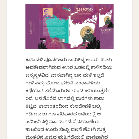
ಕುಶಾವಳಿ ಪೂರ್ವಜರು ಬದುಕಿದ್ದ ಊರು. ಪಾಳು
ಅವಶೇಷವಾಗಿರುವ ಊರ ಒಡಲಲ್ಲಿ ಕಾಳಿನದಿಯ
ಜನ್ಮಸ್ಥಳವಿದೆ. ವಾಸವಾಗಿದ್ದ ಜನ ಮಳೆ ಇಲ್ಲದೆ
ಗುಳೆ ಎದ್ದು ಹೋದ ಘಟನೆ ವಂಶಾವಳಿಯ
ಕಥೆಯಾಗಿ ತಲೆಮಾರುಗಳ ಗುಂಟ ಹರಿಯುತ್ತಲೇ
ಇದೆ. ಜನ ತೊರೆದ ಜಾಗದಲ್ಲಿ ಮರಗಳು ಕಾಡು
ಕಟ್ಟಿವೆ. ಕಾಲಾಂತರದಿಂದ ಕುಲದೇವತೆ ಜಲ್ಮಿ
ಗಡಿಗಾವಲು ಗಣ ಪರಿವಾರದ ಜತೆಯಲ್ಲಿ ಆ
ಜಮೀನಿನಲ್ಲಿ ವಾಸವಾಗಿದೆ. ನೆನಪಿನಾಚೆಯ
ಕಾಲದಿಂದ ಊರು ಬಿಟ್ಟು ವಲಸೆ ಹೋಗಿ ಸುತ್ತ
ಮುತ್ತಲಿನ ಕೊಪ್ಪದ ಮಕ್ಕಿಗದ್ದೆಯಲ್ಲಿ ವಾಸವಾಗಿದ್ದ