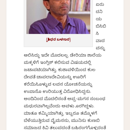
ಏರು
ದನಿ
ಯ
ಬಿಸಿಬಿ
ಸಿ
(ಶ್ರೀಧರ ಬಳಗಾರ)
ವಾದ
ವನ್ನು
ಆಲಿಸಿದ್ದು ಇದೇ ಮೊದಲಲ್ಲ. ಡೇರಿಯಾ ಶಾಲೆಯ
ಮಕ್ಕಳಿಗೆ ಇಂಗ್ಲಿಶ್ ಕಲಿಸುವ ವಿಷಯದಲ್ಲಿ
ಜಟಾಪಟಿಯಾಗಿತ್ತು. ಕುಶಾವಳಿಯಿಂದ ಕುಲ
ದೇವತೆ ಚಾಪಲಾದೇವಿಯನ್ನು ಊರಿಗೆ
ಕರೆಯಿಸಿಕೊಳ್ಳುವ ಲವನ ಯೋಚನೆಯನ್ನು
ಉಪಾಸೊ ಉರಿಯುತ್ತ ವಿರೋಧಿಸಿದ್ದನು.
ಅಂದಿನಿಂದ ಮೊದಲಿನಂತೆ ಅಪ್ಪ-ಮಗನ ಸಂಬಂಧ
ಮಧುರವಾಗಿಲ್ಲವೆಂದು ಅವಳು ಕೊರಗಿದ್ದಳು.
ಮಾತೂ ಕಮ್ಮಿಯಾಗಿತ್ತು. ಇಬ್ಬರೂ ತಮ್ಮೊಳಗೆ
ಬೆಳೆಯುತ್ತಿರುವ ವೈಮನಸು, ಮುನಿಸು ಕುಣಬಿ
ಸಮಾಜದ ಕಿವಿ ತಲುಪದಂತೆ ಬಹಿರಂಗಗೊಳ್ಳದಂತೆ