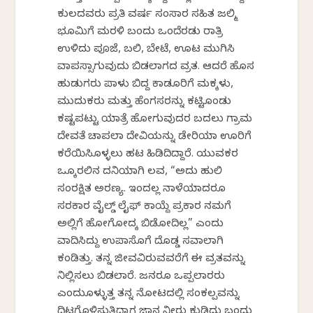
ಕುಲದವರು ಪ್ರತಿ ವರ್ಷ ಸಂಸಾರ ಸಹಿತ ಜಲ್ಮಿ
ಭೂಮಿಗೆ ಮರಳಿ ಬಂದು ಒಂದೆರಡು ರಾತ್ರಿ
ಉಳಿದು ಪೂಜೆ, ಬಲಿ, ಬೇಟೆ, ಊಟ ಮುಗಿಸಿ
ವಾಪಸ್ಸಾಗುವುದು ಬಿಡಲಾಗದ ವ್ರತ. ಆದರೆ ಹೊಸ
ಹುಡುಗರು ಪಾಳು ಬಿದ್ದ ಕಾಡೂರಿಗೆ ಮಕ್ಕಳು,
ಮುದುಕರು ಮತ್ತು ಹೆಂಗಸರನ್ನು ಕಟ್ಟಿಕೊಂಡು
ಕಷ್ಟಪಟ್ಟು ಯಾತ್ರೆ ಹೋಗುವುದರ ಬದಲು ಗ್ರಾಮ
ದೇವತೆ ಚಾಪಲಾ ದೇವಿಯನ್ನು ಡೇರಿಯಾ ಊರಿಗೆ
ಕರೆಯಿಸಿಕೊಳ್ಳಲು ಹಟ ಹಿಡಿದಿದ್ದಾರೆ. ಯುವಕರ
ಒಕ್ಕೊರಲಿನ ದನಿಯಾಗಿ ಲವ, “ಅದು ಹುಲಿ
ಸಂರಕ್ಷಿತ ಅರಣ್ಯ. ಇಂದಲ್ಲ ನಾಳೆಯಾದರೂ
ಸರಕಾರ ವೈಲ್ಡ್ ಲೈಫ್ ಕಾಯ್ದೆ ಪ್ರಕಾರ ನಮಗೆ
ಅಲ್ಲಿಗೆ ಹೋಗೋದಕ್ಕೆ ಬಿಡೋದಿಲ್ಲ” ಎಂದು
ವಾದಿಸಿದ್ದು ಉಪಾಸೊಗೆ ದೊಡ್ಡ ಸವಾಲಾಗಿ
ಕಂಡಿತ್ತು. ತನ್ನ ಜೀವವಿರುವವರೆಗೆ ಈ ವ್ರತವನ್ನು
ನಿಲ್ಲಿಸಲು ಬಿಡಲಾರೆ. ಜನರೂ ಒಪ್ಪಲಾರರು
ಎಂದುಕೊಳ್ಳುತ್ತ ತನ್ನ ನೋಟದಲ್ಲಿ ಸಂಕಲ್ಪವನ್ನು
ದಿಟಗೊಳಿಸುತ್ತಿದ್ದಾಗ ಜಾನಕೆ ನೀರು ಕುಡಿದು ಬಂದು