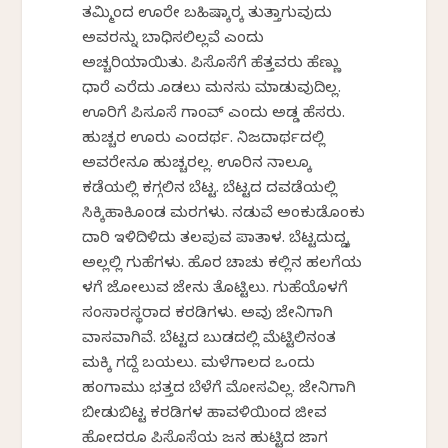
ತಮ್ಮಿಂದ ಊರೇ ಬಹಿಷ್ಕಾರಕ್ಕೆ ತುತ್ತಾಗುವುದು
ಅವರನ್ನು ಬಾಧಿಸಲಿಲ್ಲವೆ ಎಂದು
ಅಚ್ಚರಿಯಾಯಿತು. ಪಿಸೊಸೆಗೆ ಹೆತ್ತವರು ಹೆಣ್ಣು
ಧಾರೆ ಎರೆದು ಕೊಡಲು ಮನಸು ಮಾಡುವುದಿಲ್ಲ.
ಊರಿಗೆ ಪಿಸೂಸೆ ಗಾಂವ್ ಎಂದು ಅಡ್ಡ ಹೆಸರು.
ಹುಚ್ಚರ ಊರು ಎಂದರ್ಥ. ನಿಜದಾರ್ಥದಲ್ಲಿ
ಅವರೇನೂ ಹುಚ್ಚರಲ್ಲ. ಊರಿನ ನಾಲ್ಕೂ
ಕಡೆಯಲ್ಲಿ ಕಗ್ಗಲಿನ ಬೆಟ್ಟ. ಬೆಟ್ಟದ ದವಡೆಯಲ್ಲಿ
ಸಿಕ್ಕಿಹಾಕಿಕೊಂಡ ಮರಗಳು. ನಡುವೆ ಅಂಕುಡೊಂಕು
ದಾರಿ ಇಳಿದಿಳಿದು ತಲಪುವ ಪಾತಾಳ. ಬೆಟ್ಟದುದ್ದಕ್ಕೆ
ಅಲ್ಲಲ್ಲಿ ಗುಹೆಗಳು. ಹೊರ ಚಾಚು ಕಲ್ಲಿನ ಹಲಗೆಯ
ಕೆಳಗೆ ಜೋಲುವ ಜೇನು ತೊಟ್ಟಿಲು. ಗುಹೆಯೊಳಗೆ
ಸಂಸಾರಸ್ಥರಾದ ಕರಡಿಗಳು. ಅವು ಜೇನಿಗಾಗಿ
ವಾಸವಾಗಿವೆ. ಬೆಟ್ಟದ ಬುಡದಲ್ಲಿ ಮೆಟ್ಟಿಲಿನಂತ
ಮಕ್ಕಿ ಗದ್ದೆ ಬಯಲು. ಮಳೆಗಾಲದ ಒಂದು
ಹಂಗಾಮು ಭತ್ತದ ಬೆಳೆಗೆ ಮೋಸವಿಲ್ಲ. ಜೇನಿಗಾಗಿ
ಬೀಡುಬಿಟ್ಟ ಕರಡಿಗಳ ಹಾವಳಿಯಿಂದ ಜೀವ
ಹೋದರೂ ಪಿಸೊಸೆಯ ಜನ ಹುಟ್ಟಿದ ಜಾಗ