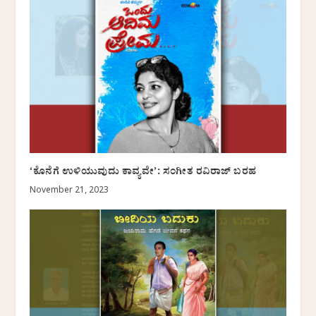
‘ಕೊನೆಗೆ ಉಳಿಯುವುದು ಕಾವ್ಯವೇ’: ಸಂಗೀತ ರವಿರಾಜ್ ಬರಹ
November 21, 2023