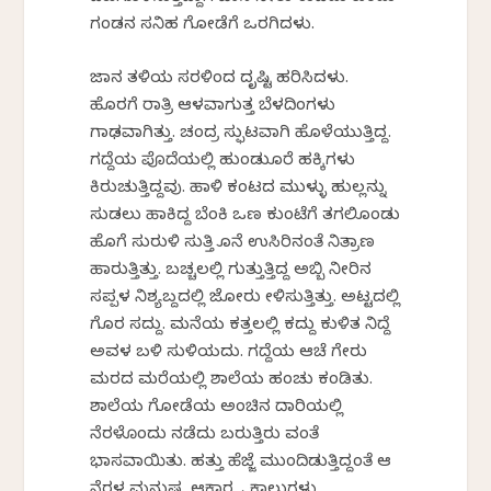
ಗಂಡನ ಸನಿಹ ಗೋಡೆಗೆ ಒರಗಿದಳು.
ಜಾನಕೆ ತಳಿಯ ಸರಳಿಂದ ದೃಷ್ಟಿ ಹರಿಸಿದಳು.
ಹೊರಗೆ ರಾತ್ರಿ ಆಳವಾಗುತ್ತ ಬೆಳದಿಂಗಳು
ಗಾಢವಾಗಿತ್ತು. ಚಂದ್ರ ಸ್ಫುಟವಾಗಿ ಹೊಳೆಯುತ್ತಿದ್ದ.
ಗದ್ದೆಯ ಪೊದೆಯಲ್ಲಿ ಹುಂಡುಕೊರೆ ಹಕ್ಕಿಗಳು
ಕಿರುಚುತ್ತಿದ್ದವು. ಹಾಳಿ ಕಂಟದ ಮುಳ್ಳು ಹುಲ್ಲನ್ನು
ಸುಡಲು ಹಾಕಿದ್ದ ಬೆಂಕಿ ಒಣ ಕುಂಟೆಗೆ ತಗಲಿಕೊಂಡು
ಹೊಗೆ ಸುರುಳಿ ಸುತ್ತಿ ಕೊನೆ ಉಸಿರಿನಂತೆ ನಿತ್ರಾಣ
ಹಾರುತ್ತಿತ್ತು. ಬಚ್ಚಲಲ್ಲಿ ಗುತ್ತುತ್ತಿದ್ದ ಅಬ್ಬಿ ನೀರಿನ
ಸಪ್ಪಳ ನಿಶ್ಯಬ್ದದಲ್ಲಿ ಜೋರು ಕೇಳಿಸುತ್ತಿತ್ತು. ಅಟ್ಟದಲ್ಲಿ
ಗೊರಕೆ ಸದ್ದು. ಮನೆಯ ಕತ್ತಲಲ್ಲಿ ಕದ್ದು ಕುಳಿತ ನಿದ್ದೆ
ಅವಳ ಬಳಿ ಸುಳಿಯದು. ಗದ್ದೆಯ ಆಚೆ ಗೇರು
ಮರದ ಮರೆಯಲ್ಲಿ ಶಾಲೆಯ ಹಂಚು ಕಂಡಿತು.
ಶಾಲೆಯ ಗೋಡೆಯ ಅಂಚಿನ ದಾರಿಯಲ್ಲಿ
ನೆರಳೊಂದು ನಡೆದು ಬರುತ್ತಿರು ವಂತೆ
ಭಾಸವಾಯಿತು. ಹತ್ತು ಹೆಜ್ಜೆ ಮುಂದಿಡುತ್ತಿದ್ದಂತೆ ಆ
ನೆರಳ ಮನುಷ್ಯ ಆಕಾರಕ್ಕೆ ಕೈ ಕಾಲುಗಳು