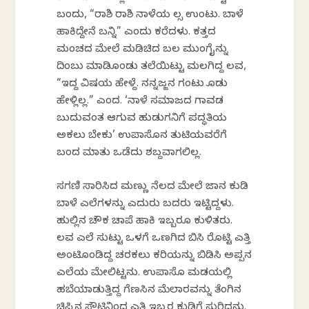
ಬಂದು, “ರಾಶಿ ರಾಶಿ ನಾಳೆಯ ಕೆಲ್ಸ ಉಂಟು. ಬಾಳೆ
ಹಾಕಿದ್ದೇನೆ ಬನ್ನಿ” ಎಂದು ಕರೆದಳು. ಕತ್ತದ
ಮಂಚದ ಮೇಲೆ ಮಡಿಚಿದ ಬಲ ಮುಂಗೈನ್ನು
ದಿಂಬು ಮಾಡಿಕೊಂಡು ತಲೆಯಿಟ್ಟು ಮಲಗಿದ್ದ ಲವ,
“ಇದ್ದ ವಿಷಯ ಹೇಳ್ದೆ. ನನ್ನಜ್ಜನ ಗಂಟು ಕೊಡು
ಹೇಳ್ಲಿಲ್ಲ.” ಎಂದ. ‘ನಾಳೆ ಸಮಾಜದ ಗಾವಡ
ಬುದುವಂತ ಆಗುವ ಹುಡುಗನಿಗೆ ಪದ್ಧತಿಯ
ಅಕಲು ಬೇಕು’ ಉಪಾಸೊನ ತುಟಿಯವರೆಗೆ
ಬಂದ ಮಾತು ಒಡೆದು ಶಬ್ದವಾಗಲಿಲ್ಲ.
ಸಗಣಿ ಸಾರಿಸಿದ ಮಣ್ಣು ನೆಲದ ಮೇಲೆ ಜಾನಕೆ ಕುಡಿ
ಬಾಳೆ ಎಲೆಗಳನ್ನು ಎದುರು ಬದರು ಇಟ್ಟಿದ್ದಳು.
ಹುಲ್ಲಿನ ಚೌಕ ಚಾಪೆ ಹಾಕಿ ಇಬ್ಬರೂ ಕುಳಿತರು.
ಲವ ಎಲೆ ಸುಟ್ಟು ಒಳಗೆ ಒಣಗಿದ ಬಿಸಿ ರೊಟ್ಟಿ ಎತ್ತಿ
ಅಂಟಿಕೊಂಡಿದ್ದ ಚರಕಲು ಕರಿಯನ್ನು ಬಿಡಿಸಿ ಅಪ್ಪನ
ಎಲೆಯ ಮೇಲಿಟ್ಟನು. ಉಪಾಸೊ ಮಡಕೆಯಲ್ಲಿ
ಹಬೆಯಾಡುತ್ತಿದ್ದ ಗೆಣಸಿನ ಮೆಲಾರವನ್ನು ತೆಂಗಿನ
ಚಿಪ್ಪಿನ ಸೌಟಿನಿಂದ ಎತ್ತಿ ಇಬ್ಬರ ಕುಡಿಕೆಗೆ ಸುರಿದನು.