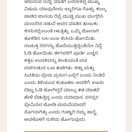
ಚದುರುವ ಸುದ್ದಿ. ಮಾತಿಗೆ ಬರಬೇಕಿದ್ದ ಮುಖ್ಯ
ವಿಷಯ ಯಾವುದೆಂದು ಇಬ್ಬರಿಗೂ ಗೊತ್ತು. ಕಂಬಕ್ಕೆ
ಚಾಚಿದ ಜಾನಕೆಯ ರೆಪ್ಪೆ ಮುಚ್ಚಿ ಮುಖ ಮುಗ್ಗರಿಸಿ
ಮಂಪರಿನ ನಡುವೆ ಅವರ ಮಾತಿನ ತುಣುಕು
ಕನಸಿನಲ್ಲೆಂಬಂತೆ ಕೇಳುತ್ತಿತ್ತು. ಒಮ್ಮೆ ಜೋರಾಗಿ
ತೂಕಡಿಸಿ ಬಲ ಬುಜ ಕುಸಿದು ಹೋಯಿತು.
ನಾಚುತ್ತ ಸೆರಗನ್ನು ಹೊದೆಯುತ್ತಿದ್ದಂತೆಯೇ ನಿದ್ದೆ
ಓಡಿ ಹೋಯಿತು. ಈಗವಳಿಗೆ ಪೂರ್ತಿ ಎಚ್ಚರ.
ಕತ್ತಲ ಉದಕವನ್ನು ಕಲಕುವಂತೆ ಪಚ
ಪಚಗುಡುವ ಒಣ ತುಟಿಗಳು. ಶಡ್ಡು ಮತ್ತು
ಸಿವತೆಯ ಪ್ರೇಮ ಪ್ರಸಂಗ ಎಲ್ಲಿಗೆ ಬಂದು ನಿಂತಿದೆ
ಎಂದು ತಿಳಿಯುವ ಕುತೂಹಲ ಅವಳಿಗೆ. ಊರು
ಬಿಟ್ಟು ಓಡಿ ಹೋಗಿದ್ದರೆ ಮಾಬ್ಲು ತಡ ಮಾಡದೆ
ಹೇಳಿ ಬಿಡುತ್ತಿದ್ದ ಎಂದು ಸಮಾಧಾನ. ಪರಸ್ಪರ
ಪ್ರೇಮಿಸಿದ ಜೋಡಿ ಮದುವೆಯಾದರೆ
ಸೊಗಸಾಗಿತ್ತು ಎಂದು ಗುಟ್ಟಾಗಿ ರಮ್ಯ ಹಾರೈಕೆ
ಅವಳೊಳಗೆ ಸುಳಿದು ಹೋಗುವುದು.