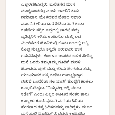
ಎಚ್ಚರವಹಿಸಿದ್ದರು. ಮನೆತನದ ಮಾನ
ಮುಚ್ಚಿಕೊಂಡರಲ್ಲ ಎಂದು ಅವಳಿಗೆ ತುಸು
ಸಮಾಧಾನ. ಮೇಳದವರ ವೇಷದ ಸವಾರಿ
ಮುಂದಿನ ಕೇರಿಯ ದಾರಿ ಹಿಡಿದು ಸಾಗಿ ಕಾಡು
ಕಣಿವೆಯ ತಗ್ಗಿನ ಕೊಪ್ಪದಲ್ಲಿ ಜಾಗಟೆ ಸದ್ದು
ಪ್ರತಿಧ್ವನಿಸಿ ಕೇಳಿತು. ಉಪಾಸೊ ಮತ್ತು ಲವ
ಮೇಳದವರ ಜೊತೆಯಲ್ಲಿ ಕೂತು ಕೆಂಡದಲ್ಲಿ ಅಕ್ಕಿ
ರೊಟ್ಟಿ ಸುಟ್ಟರೂ ತಿನ್ನದೇ ಇರುವುದು ಜಾನಕೆ
ಗಮನಿಸಿದ್ದಳು. ಕಂಬಳದ ಊಟದ ಬಳಿಕ ಸೇರಿದ್ದ
ಮನೆ ಜನರು ತಮ್ಮತಮ್ಮ ಗೂಡಿಗೆ ಮರಳಿ
ಹೋದರು. ಪುಟೆ ಮತ್ತು ಕೇರಿಯ ಹೆಂಗಸರು ತಮ್ಮ
ಯಜಮಾನರ ಪಕ್ಕ ಕುಳಿತು ಉಣ್ಣುತ್ತಿದ್ದಾಗ
ನಡುವೆ ಒಂದೆರೆಡು ಸಲ ಜಾನಕೆಗೆ ಹೊಟ್ಟೆಗೆ ಹಾಕಲು
ಒತ್ತಾಯಿಸಿದ್ದರು. “ನಿಮ್ಮದೆಲ್ಲ ಆಗ್ಲಿ. ನಂದು
ಕಡೇಗೆ” ಎಂದು ಎಲ್ಲರ ಊಟದ ನಂತರ ತಾನು
ಉಣ್ಣಲು ಕೂರುವುದಾಗಿ ಮನೆಯ ಹಿರಿಯ
ಹೆಂಗಸಾದ ತನ್ನ ಹಿರಿತನವನ್ನು ಸಾರಿದ್ದಳು. ಮೂಲ
ಮನೆಯಲ್ಲಿ ವಾಸವಾಗಿರುವವರು ಉಪಾಸೊ