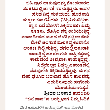
ಬಹಿಷ್ಕಾರ ಹಾಕುವುದನ್ನು ನೋಡಲಾರದ
ಸಂಕಟದಲ್ಲಿ ಜಾನಕೆ ನರಳುತ್ತಿದ್ದಳು. ಅವಳ
ಸನಿಹ ನಿದ್ದೆ ಸುಳಿಯದು. ಹೊರಳಾಡಿ
ಮಗ್ಗಲು ಬದಲಿಸಿದಳು. ನಿಟ್ಟುಸಿರುಬಿಟ್ಟಳು.
ಶ್ವಾಸ ಎದೆಯೊಳಗೆ ಸಿಕ್ಕಿದಂತಾಗಿ ಎದ್ದು
ಕೂತಳು. ಹೊಸ್ತಿಲ ಪಕ್ಕ ಉರಿಯುತ್ತಿದ್ದ
ನಂದಾದೀಪದ ಮಂದ ಬೆಳಕಿನಲ್ಲಿ ಚಾಪೆಯ
ಮೇಲೆ ಅಂಗಾತ ಮಲಗಿದ್ದ ಉಪಾಸೊ
ಅಂಕಣ ದಿಟ್ಟಿಸುತ್ತಿದ್ದ. ಹಗಲಲ್ಲಿ ಹಗುರಾಗಿ
ಕಾಣುತ್ತಿದ್ದ ಹಗರಣಗಳು ರಾತ್ರಿ ಕತ್ತಲಲ್ಲಿ
ಕಾಮದಂತೆ ತೀವ್ರವಾಗಿ ಕಾಡುತ್ತಿದ್ದವು.
ನಿದ್ದೆಯಿಲ್ಲದ ನಿಶ್ಯಬ್ದ ಏಕಾಂತದಲ್ಲಿ
ನೆನಪುಗಳು ಕಿಕ್ಕಿರಿಯುತ್ತಿದ್ದವು. ಮಗನ
ವೇಷ ಧರಿಸಿದ ಬದಲಾದ ಹೊಸ ಕಾಲವನ್ನು
ಎದುರಿಸುವುದು ಹೇಗೆಂದು
ಯೋಚನೆಯಾಗುತ್ತದೆ.
ಶ್ರೀಧರ ಬಳಗಾರ
ಕಾದಂಬರಿ
“ಬಲಿಪಾದ”ದ ಆಯ್ದ ಭಾಗ ನಿಮ್ಮ ಓದಿಗೆ
ನೇರ ಕುಶಾವಳಿಗೆ ಬರುವುದಾಗಿ ಲವ ಮೇಳದ