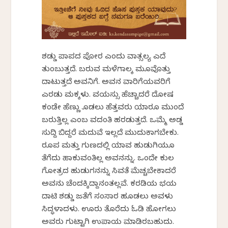
ಶಡ್ಡು ಪಾಪದ ಪೋರ ಎಂದು ವಾತ್ಸಲ್ಯ ಎದೆ
ತುಂಬುತ್ತದೆ. ಬರುವ ಮಳೆಗಾಲಕ್ಕೆ ಮೂವೊತ್ತು
ದಾಟುತ್ತದೆ ಅವನಿಗೆ. ಅವನ ವಾರಿಗೆಯವರಿಗೆ
ಎರಡು ಮಕ್ಕಳು. ವಯಸ್ಸು ಹೆಚ್ಚಾದರೆ ದೋಷ
ಕಂಡೇ ಹೆಣ್ಣು ಕೊಡಲು ಹೆತ್ತವರು ಯಾರೂ ಮುಂದೆ
ಬರುತ್ತಿಲ್ಲ ಎಂಬ ವದಂತಿ ಹರಡುತ್ತದೆ. ಒಮ್ಮೆ ಅಡ್ಡ
ಸುದ್ದಿ ಬಿದ್ದರೆ ಮದುವೆ ಇಲ್ಲದೆ ಮುದುಕಾಗಬೇಕು.
ರೂಪ ಮತ್ತು ಗುಣದಲ್ಲಿ ಯಾವ ಹುಡುಗಿಯೂ
ತೆಗೆದು ಹಾಕುವಂತಿಲ್ಲ ಅವನನ್ನು. ಒಂದೇ ಕುಲ
ಗೋತ್ರದ ಹುಡುಗನನ್ನು ಸಿವತೆ ಮೆಚ್ಚಬೇಕಾದರೆ
ಅವನು ಚೆಂದಕ್ಕಿದ್ದಾನಂತಲ್ಲವೆ. ಕರಡಿಯ ಭಯ
ದಾಟಿ ಶಡ್ಡು ಜತೆಗೆ ಸಂಸಾರ ಹೂಡಲು ಅವಳು
ಸಿದ್ಧಳಾದಳು. ಊರು ತೊರೆದು ಓಡಿ ಹೋಗಲು
ಅವರು ಗುಟ್ಟಾಗಿ ಉಪಾಯ ಮಾಡಿರಬಹುದು.