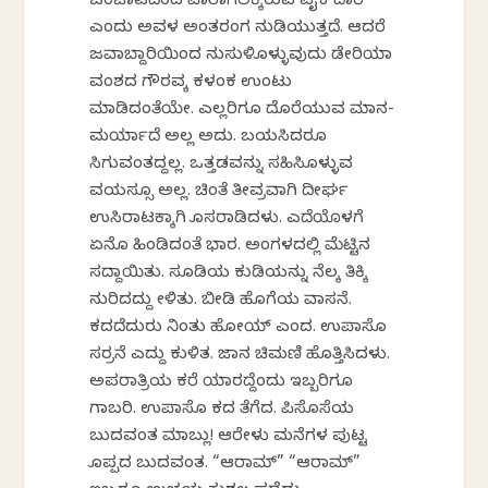
ಜಂಜಾಟದಿಂದ ಪಾರಾಗಲಿಕ್ಕಿರುವ ಏಕೈಕ ದಾರಿ
ಎಂದು ಅವಳ ಅಂತರಂಗ ನುಡಿಯುತ್ತದೆ. ಆದರೆ
ಜವಾಬ್ದಾರಿಯಿಂದ ನುಸುಳಿಕೊಳ್ಳುವುದು ಡೇರಿಯಾ
ವಂಶದ ಗೌರವಕ್ಕೆ ಕಳಂಕ ಉಂಟು
ಮಾಡಿದಂತೆಯೇ. ಎಲ್ಲರಿಗೂ ದೊರೆಯುವ ಮಾನ-
ಮರ್ಯಾದೆ ಅಲ್ಲ ಅದು. ಬಯಸಿದರೂ
ಸಿಗುವಂತದ್ದಲ್ಲ. ಒತ್ತಡವನ್ನು ಸಹಿಸಿಕೊಳ್ಳುವ
ವಯಸ್ಸೂ ಅಲ್ಲ. ಚಿಂತೆ ತೀವ್ರವಾಗಿ ದೀರ್ಘ
ಉಸಿರಾಟಕ್ಕಾಗಿ ಕೊಸರಾಡಿದಳು. ಎದೆಯೊಳಗೆ
ಏನೊ ಹಿಂಡಿದಂತೆ ಭಾರ. ಅಂಗಳದಲ್ಲಿ ಮೆಟ್ಟಿನ
ಸದ್ದಾಯಿತು. ಸೂಡಿಯ ಕುಡಿಯನ್ನು ನೆಲಕ್ಕೆ ತಿಕ್ಕಿ
ನುರಿದದ್ದು ಕೇಳಿತು. ಬೀಡಿ ಹೊಗೆಯ ವಾಸನೆ.
ಕದದೆದುರು ನಿಂತು ಹೋಯ್ ಎಂದ. ಉಪಾಸೊ
ಸರ‍್ರನೆ ಎದ್ದು ಕುಳಿತ. ಜಾನಕೆ ಚಿಮಣಿ ಹೊತ್ತಿಸಿದಳು.
ಅಪರಾತ್ರಿಯ ಕರೆ ಯಾರದ್ದೆಂದು ಇಬ್ಬರಿಗೂ
ಗಾಬರಿ. ಉಪಾಸೊ ಕದ ತೆಗೆದ. ಪಿಸೊಸೆಯ
ಬುದವಂತ ಮಾಬ್ಲು! ಆರೇಳು ಮನೆಗಳ ಪುಟ್ಟ
ಕೊಪ್ಪದ ಬುದವಂತ. “ಆರಾಮ್” “ಆರಾಮ್”