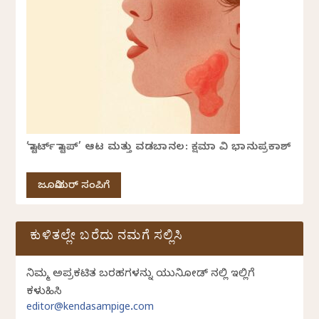
‘ಸ್ಟಾರ್ಟ್ ಸ್ಟಾಪ್’ ಆಟ ಮತ್ತು ವಡಬಾನಲ: ಕ್ಷಮಾ ವಿ ಭಾನುಪ್ರಕಾಶ್
ಜೂನಿಯರ್ ಸಂಪಿಗೆ
ಕುಳಿತಲ್ಲೇ ಬರೆದು ನಮಗೆ ಸಲ್ಲಿಸಿ
ನಿಮ್ಮ ಅಪ್ರಕಟಿತ ಬರಹಗಳನ್ನು ಯುನಿಕೋಡ್ ನಲ್ಲಿ ಇಲ್ಲಿಗೆ
ಕಳುಹಿಸಿ
editor@kendasampige.com