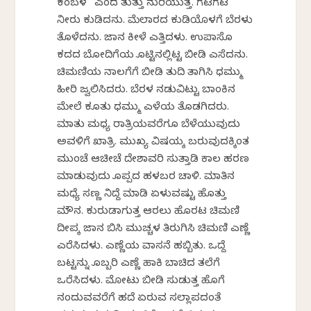
ಕಂಬಳ” ಎಂದ ತುತ್ತು ನುರಿಯುತ್ತ. ಗಟಗಟ
ನೀರು ಕುಡಿದನು. ಮೆಲಾರದ ಕುಡಿಕೆಯೊಳಗೆ ಬೆರಳು
ತೊಳೆದನು. ಜಾನಕೆ ಕೀಳೆ ಎತ್ತಿದಳು. ಉಪಾಸೊ
ಕದದ ಬೋದಿಗೆಯ ಕೊಟ್ಟಿನಲ್ಲಿಟ್ಟ ಬೀಡಿ ಎಸೆದನು.
ಚಿಮಣಿಯ ನಾಲಗೆಗೆ ಬೀಡಿ ತುದಿ ತಾಗಿಸಿ ಧಮ್ಮು
ಹೀರಿ ಜ್ವಲಿಸಿದರು. ಬೆರಳ ನಡುವಿಟ್ಟು ಬಾಂಕಿನ
ಮೇಲೆ ಕೂತು ಧಮ್ಮು ಎಳೆಯ ತೊಡಗಿದರು.
ಮಾತು ಮಧ್ಯ ರಾತ್ರಿಯವರೆಗೂ ಬೆಳೆಯುವುದು
ಅವಳಿಗೆ ಖಾತ್ರಿ. ಮುಖ್ಯ ವಿಷಯಕ್ಕೆ ಬರುವುದಕ್ಕಿಂತ
ಮುಂಚೆ ಆಚೀಚೆ ದೇಶಾವರಿ ಸುತ್ತಾಡಿ ಕಾಲ ಹರಣ
ಮಾಡುವುದು ಕೊಪ್ಪದ ಹಳಬರ ಚಾಳಿ. ಮಾತಿನ
ಮಧ್ಯೆ ಸಣ್ಣ ನಿದ್ದೆ ಮಾಡಿ ಏಳುವಷ್ಟು ಹೊತ್ತು
ಮೌನ. ಕುರುಡಾಗುತ್ತ ಆರಲು ಹೊರಟ ಚಿಮಣಿ
ದೀಪಕ್ಕೆ ಜಾನಕೆ ಬಿಸಿ ಮುಚ್ಚಳ ತಿರುಗಿಸಿ ಚಿಮಣಿ ಎಣ್ಣೆ
ಎರೆಸಿದಳು. ಎಣ್ಣೆಯ ವಾಸನೆ ಹಬ್ಬಿತು. ಒದ್ದೆ
ಬಟ್ಟನ್ನು ಕೊಬ್ಬರಿ ಎಣ್ಣೆ ಹಾಕಿ ಬಾಚಿದ ತಲೆಗೆ
ಒರೆಸಿದಳು. ಮೋಟು ಬೀಡಿ ಸುಡುತ್ತ ಹೊಗೆ
ನಂದುವವರೆಗೆ ಹದೆ ಏರುವ ಸಲ್ಲಾಪದಂತೆ