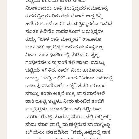
ಇಬ್ಬರೂ ಉಭಯ ಕುಶಲ ಪಡೆದು
ನಿರಾಳರಾದರು. ರಾತ್ರಿ ತರುತ್ತಿದ್ದವರ ಸಮಾಚಾರಕ್ಕೆ
ಹೆದರುತ್ತಿದ್ದರು. ಶಿಶು ಗರ್ಭದೊಳಗೆ ಅಡ್ಡ ಸಿಕ್ಕಿ
ಹಡೆಯಲಾರದೆ ಬಸುರಿ ನರಳುತ್ತಿದ್ದಾಗಲೊ ಸಾವಿನ
ಸೂತಕ ಹಿಡಿದೊ ತಾಪಡತೊಪ್ ಬರುತ್ತಿದ್ದದೇ
ಹೆಚ್ಚು. “ಬಾಳ ರಾತ್ರಿ ಮಾಡ್ಕಂಡೆ” ಉಪಾಸೊ
ಅರ್ಜಂಟ್ ಇಲ್ಲದಿದ್ದರೆ ಬರುವ ಮನುಷ್ಯನಲ್ಲ
ನೀನು ಎಂಬ ಧಾಟಿಯಲ್ಲಿ ನುಡಿದನು. ಸ್ವಲ್ಪ
ಗಂಭೀರವೇ ಎನ್ನುವಂತೆ ತಲೆ ಹಾಕಿದ. ಮಾಬ್ಲು
ಚಿಟ್ಟೆಯ ಕೆಳಗಿಳಿದು ಕಾಲಿಗೆ ನೀರು ಹಾಕಿಕೊಂಡು
ಬರುತ್ತ, “ಕುನ್ನಿ ಎಲ್ಲಿ?” ಎಂದ. “ಕಿರಬನ ಕಾಟದಲ್ಲಿ
ಬಚಾವು ಮಾಡೋದೇ ಒಜ್ಜೆ”. ತವರಿಂದ ಬಂದ
ಮಾಬ್ಲು ಕಂಡು ಅಕ್ಕರೆ ಉಕ್ಕಿ ಜಾನಕೆ ಬಾಳೆಕೀಳೆ
ಹಾಕಿ ರೊಟ್ಟಿ ಇಟ್ಟಳು. ನೀರು ತುಂಬಿದ ತಂಬಿಗೆ
ಪಕ್ಕಕ್ಕಿಟ್ಟಳು. ಅದಾಗಲೇ ಒಣಗಿ ಗಟ್ಟಿಯಾದ
ಮುರಿದ ರೊಟ್ಟಿ ಚೂರನ್ನು ಮೆಲಾರದಲ್ಲಿ ಅದ್ದಿಅದ್ದಿ
ಮೆದು ಮಾಡಿ ನಾಲ್ಕೈದು ಹಲ್ಲಿರುವ ಬಾಯಲ್ಲಿಟ್ಟು
ಜಗಿಯಲು ಚಡಪಡಿಸಿದ. “ನಮ್ಮ ಕೊಪ್ಪದಲ್ಲಿ ನಾಳೆ