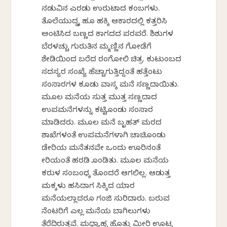
ನಡುವಿನ ಎರಡು ಉರುಟಾದ ಕಂಬಗಳು.
ತೊಲೆಯುದ್ದಕ್ಕೆ ಹೂ ಹಕ್ಕಿ ಆಕಾರದಲ್ಲಿ ಕತ್ತರಿಸಿ
ಅಂಟಿಸಿದ ಬಣ್ಣದ ಕಾಗದದ ಪರಪರೆ. ಶಿಶುಗಳ
ಬೆರಳಚ್ಚು ಗುರುತಿನ ಕೆಮ್ಮಣ್ಣಿನ ಗೋಡೆಗೆ
ಶೇಡಿಯಿಂದ ಬರೆದ ರಂಗೋಲಿ ಚಿತ್ರ. ಕುಟುಂಬದ
ಸದಸ್ಯರ ಸಂಖ್ಯೆ ಹೆಚ್ಚಾಗುತ್ತಿದ್ದಂತೆ ಹತ್ತೆಂಟು
ಸಂಸಾರಗಳ ಕೂಡು ವಾಸಕ್ಕೆ ಮನೆ ಸಣ್ಣದಾಯಿತು.
ಮೂಲ ಮನೆಯ ಸುತ್ತ ಮುತ್ತ ಸಣ್ಣದಾದ
ಉಪಮನೆಗಳನ್ನು ಕಟ್ಟಿಕೊಂಡು ಸಂಸಾರ
ಮಾಡಿದರು. ಮೂಲ ಮನೆ ಬೃಹತ್ ಮರದ
ಶಾಖೆಗಳಂತೆ ಉಪಮನೆಗಳಾಗಿ ಚಾಚಿಕೊಂಡು
ಡೇರಿಯ ಮನೆತನವೇ ಒಂದು ಊರಿನಂತೆ
ಕೇರಿಯಂತೆ ಹರಡಿ ಕೊಂಡಿತು. ಮೂಲ ಮನೆಯ
ಕರುಳ ಸಂಬಂಧಕ್ಕೆ ತೊಂದರೆ ಆಗಲಿಲ್ಲ. ಆಡುತ್ತ
ಮಕ್ಕಳು ಹಸಿದಾಗ ಸಿಕ್ಕಿದ ಯಾರ
ಮನೆಯಲ್ಲಾದರೂ ಗಂಜಿ ಸುರಿದಾರು. ಬರುವ
ನೆಂಟರಿಗೆ ಎಲ್ಲ ಮನೆಯ ಬಾಗಿಲುಗಳು
ತೆರೆದಿರುತ್ತವೆ. ಮಧ್ಯಾಹ್ನ ಹೊತ್ತು ಮೀರಿ ಊಟಕ್ಕೆ