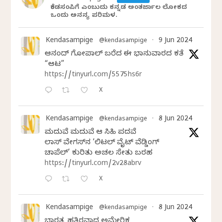
ಕೆಂಡಸಂಪಿಗೆ ಎಂಬುದು ಕನ್ನಡ ಅಂತರ್ಜಾಲ ಲೋಕದ
ಒಂದು ಅನನ್ಯ ಪರಿಮಳ.
Kendasampige
9 Jun 2024
@kendasampige
·
ಆನಂದ್‌ ಗೋಪಾಲ್‌ ಬರೆದ ಈ ಭಾನುವಾರದ ಕತೆ
“ಆಟ”
https://tinyurl.com/5575hs6r
X
Kendasampige
8 Jun 2024
@kendasampige
·
ಮದುವೆ ಮದುವೆ ಆ ಸಿಹಿ ಪದವೆ
ಲಾಸ್‌ ವೇಗಸ್‌ನ ‘ಲಿಟಲ್ ವೈಟ್ ವೆಡ್ಡಿಂಗ್
ಚಾಪೆಲ್’ ಕುರಿತು ಅಚಲ ಸೇತು ಬರಹ
https://tinyurl.com/2v28abrv
X
Kendasampige
8 Jun 2024
@kendasampige
·
ಭಾರತಕ್ಕೆ ಹತ್ತಿರವಾದ ಅಮೇರಿಕ