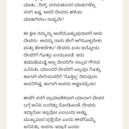
ಮಾತು , ರಿಲ್ಕ್, ಪರಮಹಂಸರ ಮಾತುಗಳೆಲ್ಲ
ನನಗೆ ಇಷ್ಟ. ಆದರೆ ದೇವರು ಹಳೆಯ
ಮಾತಾಗಿರಲು ಸಾಧ್ಯವೇ?
ಈ ಕ್ಷಣ ನಮ್ಮನ್ನು ಆವರಿಸಿಕೊಳ್ಳುವುದಾದರೆ ಅದು
ದೇವರು- ಅದನ್ನು ನಾನು ಹೇಗೆ ಆಗಿಸಿಕೊಳ್ಳಬೇಕು
ಮತ್ತು ಹೇಳಬೇಕು? ದೇವರು ಏನು ಅನ್ನೋದು
ದೇವರಿಗೆ ಗೊತ್ತು! ಎಂದುಕೊಂಡೆ. ಇದು
ತಮಾಷೆಯಷ್ಟೆ ಅಲ್ಲ ದೇವರಿಗೇ ಸಲ್ಲುವ ಗೌರವ
ಎನಿಸಿತು. ಯಾಕೆಂದರೆ ದೇವರಿಗೆ ಎಲ್ಲವೂ ಗೊತ್ತು,
ಹಾಗಾಗಿ ಬೇರೆಯವರಿಗೆ ‘ಗೊತ್ತಿಲ್ಲ’ ದಿರುವುದು
ಅವನಿಗಿಷ್ಟ. ಹಾಗಾಗಿ ಅವನು ಅಜ್ಞಾನಪ್ರಿಯ!
ಈಚೆಗೆ ನನಗೆ ಪ್ರಾಮಾಣಿಕವಾಗಿ ಯಾವಾಗ ದೇವರ
ಬಗ್ಗೆ ಅನಿಸಿಕೆ ಬಂದಿತ್ತು ನೋಡಿಕೊಂಡೆ. ದೇವರು
ಇದ್ದಾನೋ ಇಲ್ಲವೋ ಎಂಬುದು ಅಷ್ಟು
ಮುಖ್ಯವಾದ ಪ್ರಶ್ನೆಯೇ ಎಂದು ಈಚೆಗೊಮ್ಮೆ
ಅನಿಸಿತ್ತು. ಅವನು ಇದ್ದಾನೆ ಎಂದು