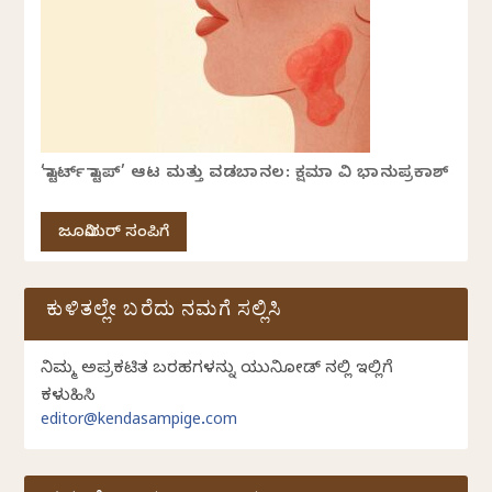
‘ಸ್ಟಾರ್ಟ್ ಸ್ಟಾಪ್’ ಆಟ ಮತ್ತು ವಡಬಾನಲ: ಕ್ಷಮಾ ವಿ ಭಾನುಪ್ರಕಾಶ್
ಜೂನಿಯರ್ ಸಂಪಿಗೆ
ಕುಳಿತಲ್ಲೇ ಬರೆದು ನಮಗೆ ಸಲ್ಲಿಸಿ
ನಿಮ್ಮ ಅಪ್ರಕಟಿತ ಬರಹಗಳನ್ನು ಯುನಿಕೋಡ್ ನಲ್ಲಿ ಇಲ್ಲಿಗೆ
ಕಳುಹಿಸಿ
editor@kendasampige.com