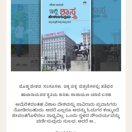
ದೊಡ್ಡ ದೇಶದ ಸಂಗತಿಗಳು ಚಿಕ್ಕ ಚಿಕ್ಕ ಟಿಪ್ಪಣಿಗಳಲ್ಲಿ: ಶಶಿಧರ
ಹಾಲಾಡಿಯವರ ಕೃತಿಯ ಕುರಿತು ನಾರಾಯಣ ಯಾಜಿ ಬರಹ
ಅಮೆರಿಕದಂತಹ ವಿಶಾಲ ದೇಶವನ್ನು ಸಾವಿರಾರು ಪ್ರವಾಸಿಗರು
ನೋಡಿರಬಹುದು. ಆದರೆ ಎಲ್ಲರೂ ಅದನ್ನು ಓದುಗರ ಕಣ್ಮುಂದೆ
ಜೀವಂತಗೊಳಿಸಲು ಸಾಧ್ಯವಿಲ್ಲ. ಒಂದು ಸ್ಥಳದ ಸೌಂದರ್ಯವನ್ನು
ವರ್ಣಿಸುವುದು ಸುಲಭ; ಆದರೆ ಆ...