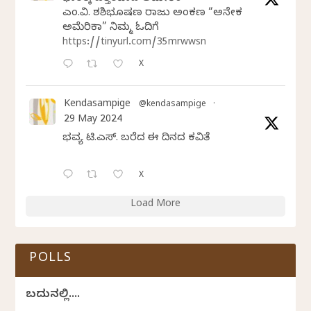
ಎಂ.ವಿ. ಶಶಿಭೂಷಣ ರಾಜು ಅಂಕಣ “ಅನೇಕ
ಅಮೆರಿಕಾ” ನಿಮ್ಮ ಓದಿಗೆ
https://tinyurl.com/35mrwwsn
X
Kendasampige
@kendasampige
·
29 May 2024
ಭವ್ಯ ಟಿ.ಎಸ್. ಬರೆದ ಈ ದಿನದ ಕವಿತೆ
X
Load More
POLLS
ಬದುಕಿನಲ್ಲಿ....