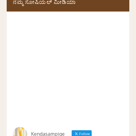
ನಮ್ಮ ಸೋಷಿಯಲ್‌ ಮೀಡಿಯಾ
Kendasampige
Follow