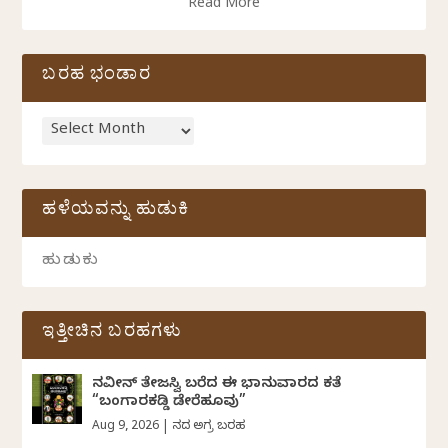
Read More
ಬರಹ ಭಂಡಾರ
ಹಳೆಯವನ್ನು ಹುಡುಕಿ
ಇತ್ತೀಚಿನ ಬರಹಗಳು
ನವೀನ್‌ ತೇಜಸ್ವಿ ಬರೆದ ಈ ಭಾನುವಾರದ ಕತೆ
“ಬಂಗಾರಕಡ್ಡಿ ಡೇರೆಹೂವು”
Aug 9, 2026
|
ದಿನದ ಅಗ್ರ ಬರಹ