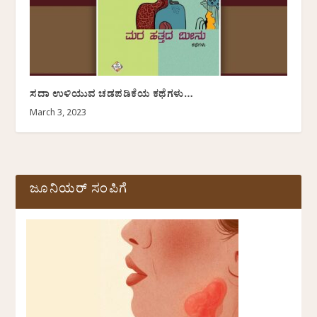
ಸದಾ ಉಳಿಯುವ ಚಡಪಡಿಕೆಯ ಕಥೆಗಳು…
March 3, 2023
ಜೂನಿಯರ್ ಸಂಪಿಗೆ