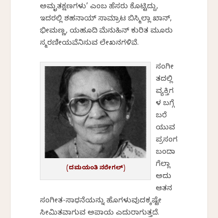
ಅಮೃತಕ್ಷಣಗಳು’ ಎಂಬ ಹೆಸರು ಕೊಟ್ಟಿದ್ದು,
ಇದರಲ್ಲಿ ಶಹನಾಯ್ ಸಾಮ್ರಾಟ ಬಿಸ್ಮಿಲ್ಲಾ ಖಾನ್,
ಭೀಮಣ್ಣ, ಯಹೂದಿ ಮೆನುಹಿನ್ ಕುರಿತ ಮೂರು
ಸ್ಮರಣೀಯವೆನಿಸುವ ಲೇಖನಗಳಿವೆ.
ಸಂಗೀ
ತದಲ್ಲಿ
ವ್ಯಕ್ತಿಗ
ಳ ಬಗ್ಗೆ
ಬರೆ
ಯುವ
ಪ್ರಸಂಗ
ಬಂದಾ
ಗೆಲ್ಲಾ
(ದಮಯಂತಿ ನರೇಗಲ್)
ಅದು
ಆತನ
ಸಂಗೀತ-ಸಾಧನೆಯನ್ನು ಹೊಗಳುವುದಕ್ಕಷ್ಟೇ
ಸೀಮಿತವಾಗುವ ಅಪಾಯ ಎದುರಾಗುತ್ತದೆ.