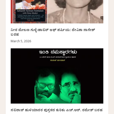
ನೀರ ಮೇಲಣ ಗುಳ್ಳೆ-ಡಾಟರ್ ಆಫ್ ಪರ್ಷಿಯ: ದೇವಿಕಾ ನಾಗೇಶ್
ಬರಹ
March 5, 2026
ನಟರಾಜ್ ಹುಳಿಯಾರರ ಪುಸ್ತಕದ ಕುರಿತು ಎಚ್.ಆರ್. ರಮೇಶ್ ಬರಹ