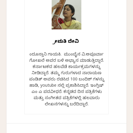
ಶ್ರೀಮತಿ‌ ದೇವಿ
ಹಿಂದೂಸ್ತಾನಿ ಗಾಯಕಿ. ಮುಂಬೈನ ವಿ.ಅಪೂರ್ವಾ
ಗೋಖಲೆ ಅವರ ಬಳಿ ಅಭ್ಯಾಸ ಮಾಡುತ್ತಿದ್ದಾರೆ.
ಕರ್ನಾಟಕದ ಹಲವೆಡೆ ಕಾರ್ಯಕ್ರಮಗಳನ್ನು
ನೀಡಿದ್ದಾರೆ. ತಮ್ಮ ಗುರುಗಳಾದ ನಾರಾಯಣ
ಪಂಡಿತ್ ಅವರು ರಚಿಸಿದ 100 ಬಂದಿಶ್ ಗಳನ್ನು
ಹಾಡಿ, youtube ನಲ್ಲಿ ಪ್ರಕಾಶಿಸಿದ್ದಾರೆ. ಇಂಗ್ಲಿಷ್
ಎಂ ಎ ಪದವೀಧರೆ. ಕನ್ನಡದ ದಿನ ಪತ್ರಿಕೆಗಳು
ಮತ್ತು ಸಂಗೀತದ ಪತ್ರಿಕೆಗಳಲ್ಲಿ ಹಲವಾರು
ಲೇಖನಗಳನ್ನು ಬರೆದಿದ್ದಾರೆ.