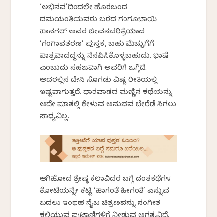
‘ಅಭಿನವ’ದಿಂದಲೇ ಹೊರಬಂದ
ದಮಯಂತಿಯವರು ಬರೆದ ಗಂಗೂಬಾಯಿ
ಹಾನಗಲ್ ಅವರ ಜೀವನಚರಿತ್ರೆಯಾದ
‘ಗಂಗಾವತರಣ’ ಪುಸ್ತಕ, ಬಹು ಮೆಚ್ಚುಗೆಗೆ
ಪಾತ್ರವಾದದ್ದನ್ನು ನೆನಪಿಸಿಕೊಳ್ಳಬಹುದು. ಭಾಷೆ
ಎಂಬುದು ಸಹಜವಾಗಿ ಅವರಿಗೆ ಒಗ್ಗಿದೆ.
ಅದರಲ್ಲಿನ ದೇಸಿ ಸೊಗಡು ವಿಶಿಷ್ಟ ರೀತಿಯಲ್ಲಿ
ಇಷ್ಟವಾಗುತ್ತದೆ. ಧಾರವಾಡದ ಮಣ್ಣಿನ ಕಥೆಯನ್ನು
ಅದೇ ಮಾತಲ್ಲಿ ಕೇಳುವ ಅನುಭವ ಬೇರೆಡೆ ಸಿಗಲು
ಸಾಧ್ಯವಿಲ್ಲ.
ಆಗಿಹೋದ ಶ್ರೇಷ್ಠ ಕಲಾವಿದರ ಬಗ್ಗೆ ದಂತಕಥೆಗಳ
ಕೋಟೆಯನ್ನೇ ಕಟ್ಟಿ ‘ಹಾಗಂತೆ ಹೀಗಂತೆ’ ಎನ್ನುವ
ಬದಲು ಇಂಥಹ ನೈಜ ಚಿತ್ರಣವನ್ನು ಸಂಗೀತ
ಕಲಿಯುವ ಪುಟಾಣಿಗಳಿಗೆ ನೀಡುವ ಅಗತ್ಯವಿದೆ.