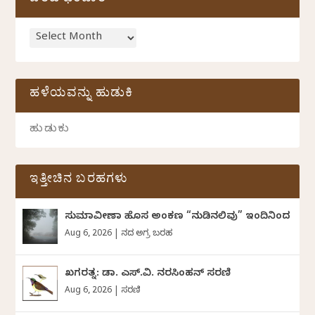
ಬರಹ ಭಂಡಾರ
ಹಳೆಯವನ್ನು ಹುಡುಕಿ
ಇತ್ತೀಚಿನ ಬರಹಗಳು
ಸುಮಾವೀಣಾ ಹೊಸ ಅಂಕಣ “ನುಡಿನಲಿವು” ಇಂದಿನಿಂದ
Aug 6, 2026
|
ದಿನದ ಅಗ್ರ ಬರಹ
ಖಗರತ್ನ: ಡಾ. ಎಸ್.ವಿ. ನರಸಿಂಹನ್‌‌ ಸರಣಿ
Aug 6, 2026
|
ಸರಣಿ