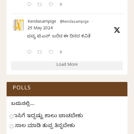
X
Kendasampige
@kendasampige
·
29 May 2024
ಭವ್ಯ ಟಿ.ಎಸ್. ಬರೆದ ಈ ದಿನದ ಕವಿತೆ
X
Load More
POLLS
ಬದುಕಿನಲ್ಲಿ....
ಹಾಸಿಗೆ ಇದ್ದಷ್ಟು ಕಾಲು ಚಾಚಬೇಕು
ಸಾಲ ಮಾಡಿ ತುಪ್ಪ ತಿನ್ನಬೇಕು