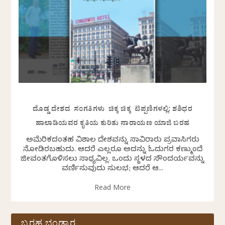
ದೊಡ್ಡ ದೇಶದ ಸಂಗತಿಗಳು ಚಿಕ್ಕ ಚಿಕ್ಕ ಟಿಪ್ಪಣಿಗಳಲ್ಲಿ: ಶಶಿಧರ
ಹಾಲಾಡಿಯವರ ಕೃತಿಯ ಕುರಿತು ನಾರಾಯಣ ಯಾಜಿ ಬರಹ
ಅಮೆರಿಕದಂತಹ ವಿಶಾಲ ದೇಶವನ್ನು ಸಾವಿರಾರು ಪ್ರವಾಸಿಗರು
ನೋಡಿರಬಹುದು. ಆದರೆ ಎಲ್ಲರೂ ಅದನ್ನು ಓದುಗರ ಕಣ್ಮುಂದೆ
ಜೀವಂತಗೊಳಿಸಲು ಸಾಧ್ಯವಿಲ್ಲ. ಒಂದು ಸ್ಥಳದ ಸೌಂದರ್ಯವನ್ನು
ವರ್ಣಿಸುವುದು ಸುಲಭ; ಆದರೆ ಆ...
Read More