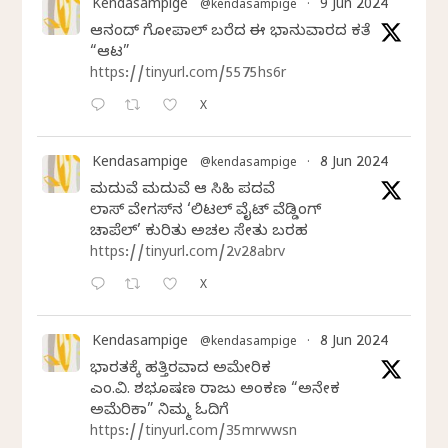
Kendasampige
9 Jun 2024
@kendasampige
·
ಆನಂದ್‌ ಗೋಪಾಲ್‌ ಬರೆದ ಈ ಭಾನುವಾರದ ಕತೆ
“ಆಟ”
https://tinyurl.com/5575hs6r
X
Kendasampige
8 Jun 2024
@kendasampige
·
ಮದುವೆ ಮದುವೆ ಆ ಸಿಹಿ ಪದವೆ
ಲಾಸ್‌ ವೇಗಸ್‌ನ ‘ಲಿಟಲ್ ವೈಟ್ ವೆಡ್ಡಿಂಗ್
ಚಾಪೆಲ್’ ಕುರಿತು ಅಚಲ ಸೇತು ಬರಹ
https://tinyurl.com/2v28abrv
X
Kendasampige
8 Jun 2024
@kendasampige
·
ಭಾರತಕ್ಕೆ ಹತ್ತಿರವಾದ ಅಮೇರಿಕ
ಎಂ.ವಿ. ಶಶಿಭೂಷಣ ರಾಜು ಅಂಕಣ “ಅನೇಕ
ಅಮೆರಿಕಾ” ನಿಮ್ಮ ಓದಿಗೆ
https://tinyurl.com/35mrwwsn