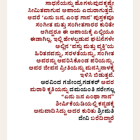
ಸಾಧನೆಯನ್ನು ಹೊಗಳುವುದಕ್ಕಷ್ಟೇ
ಸೀಮಿತವಾಗುವ ಅಪಾಯ ಎದುರಾಗುತ್ತದೆ.
ಆದರೆ ‘ಏನು ಜನ, ಎಂಥ ಗಾನ’ ಪುಸ್ತಕವೂ
ಸಂಗೀತ ಮತ್ತು ಸಂಗೀತಗಾರರ ಕುರಿತೇ
ಆಗಿದ್ದರೂ ಈ ಅಪಾಯಕ್ಕೆ ಎಲ್ಲಿಯೂ
ಈಡಾಗಿಲ್ಲ. ಇಲ್ಲಿ ಹೇಳಲ್ಪಡುವ ಘಟನೆಗಳೇ
ಅಲ್ಲಿನ ‘ವಸ್ತು ಮತ್ತು ವ್ಯಕ್ತಿ’ಯ
ಹಿರಿತನವನ್ನು, ಸರಳತೆಯನ್ನು, ಸಂಗೀತ
ಅವರನ್ನು ಆವರಿಸಿಕೊಂಡ ಪರಿಯನ್ನು,
ಅವರ ಜೀವನ ಪ್ರೀತಿಯನ್ನು ಮನಸ್ಸಿನಾಳಕ್ಕೆ
ಇಳಿಸಿ ಬಿಡುತ್ತವೆ.
ಅರವಿಂದ ಗಜೇಂದ್ರಗಡಕರ್
ಅವರ
ಮರಾಠಿ ಕೃತಿಯನ್ನು
ದಮಯಂತಿ ನರೇಗಲ್ಲ
“ಏನು ಜನ ಎಂಥಾ ಗಾನ”
ಶೀರ್ಷಿಕೆಯಡಿಯಲ್ಲಿ ಕನ್ನಡಕ್ಕೆ
ಅನುವಾದಿಸಿದ್ದು ಅದರ ಕುರಿತು
ಶ್ರೀಮತಿ
ದೇವಿ
ಬರೆದಿದ್ದಾರೆ