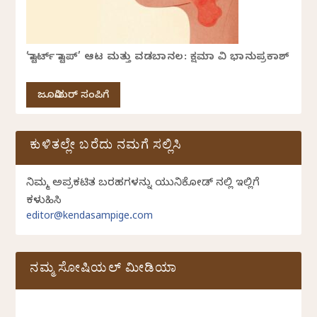
‘ಸ್ಟಾರ್ಟ್ ಸ್ಟಾಪ್’ ಆಟ ಮತ್ತು ವಡಬಾನಲ: ಕ್ಷಮಾ ವಿ ಭಾನುಪ್ರಕಾಶ್
ಜೂನಿಯರ್ ಸಂಪಿಗೆ
ಕುಳಿತಲ್ಲೇ ಬರೆದು ನಮಗೆ ಸಲ್ಲಿಸಿ
ನಿಮ್ಮ ಅಪ್ರಕಟಿತ ಬರಹಗಳನ್ನು ಯುನಿಕೋಡ್ ನಲ್ಲಿ ಇಲ್ಲಿಗೆ
ಕಳುಹಿಸಿ
editor@kendasampige.com
ನಮ್ಮ ಸೋಷಿಯಲ್‌ ಮೀಡಿಯಾ