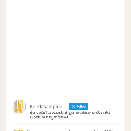
Kendasampige
Follow
ಕೆಂಡಸಂಪಿಗೆ ಎಂಬುದು ಕನ್ನಡ ಅಂತರ್ಜಾಲ ಲೋಕದ
ಒಂದು ಅನನ್ಯ ಪರಿಮಳ.