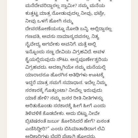
ಮನೆದೇವರಿದ್ದಾರಲ್ಲ ಸ್ವಾಮೀ? ನಮ್ಮ ಮನೆಯ
ಕುತ್ತಟ್ಟ ಮಾತ್ರ ನೋಡುವುದಲ್ಲ ನೀವು, ಭಟ್ರೇ,
ನೀವು ಒಳಗೆ ಹೋಗಿ ನಮ್ಮ
ದೇವರಕೋಣೆಯನ್ನೂ ನೋಡಿ ಬನ್ನಿ. ಅಲ್ಲಿದ್ದಾನಲ್ಲ
ಗಣಪತಿ, ಅವನು ಸಾಮಾನ್ಯದವನಲ್ಲ. ನಿತ್ಯ
ನೈವೇದ್ಯ ಆಗಬೇಕು ಅವನಿಗೆ. ಮತ್ತೆ ಅಲ್ಲಿ
ಇನ್ನೊಂದು ಸಣ್ಣ ದೇವಿಯ ವಿಗ್ರಹವಿದೆ. ಅವಳ
ಕೈಯಲ್ಲಿರುವುದು ಸೌಟು. ಅನ್ನಪೂರ್ಣೇಶ್ವರಿಯ
ವಿಗ್ರಹವದು. ಅದಕ್ಕಾಗಿಯೇ ನಮ್ಮ ಮನೆಯಲ್ಲಿ
ಯಾರಾದರೂ ಹೊರಗಿನ ಅತಿಥಿಗಳು ಊಟಕ್ಕೆ
ಇದ್ದರೆ ಮಾತ್ರ ನಮಗೆ ಸಮಾಧಾನ. ಇದೆಲ್ಲ ನಿಮ್ಮ
ಸರಕಾರಕ್ಕೆ ಗೊತ್ತುಂಟಾ? ನೀವೆಲ್ಲ ಇರುವುದು
ಯಾಕೆ ಹೇಳಿ? ನಮ್ಮ ಜನರ ರೀತಿ ನೀತಿಗಳನ್ನು
ಅರಿತುಕೊಂಡು ಸರಕಾರಕ್ಕೆ ಹೀಗೆ ಹೀಗೆ ಎಂದು
ತಿಳಿವಳಿಕೆ ಕೊಡಬೇಕು. ಅದು ಬಿಟ್ಟು ನೀವೇ
ಬ್ರಿಟಿಷರಂತೆ ಜರ್ಬು ತೋರಿಸಿದರೆ ಹೇಗೆ? ಏನಂತ
ಎಣಿಸಿದ್ದೀರಿ?” ಎಂದು ಬಿಸಿಮಾತಾಡಿದಾಗ ಲೆವಿ
ಅಧಿಕಾರಿಗಳು ಬೆದರಿ ಪೆಚ್ಚಾಗಿ ಹೋದರು.