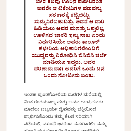
ಬೇರೆ ಕೆಲವು ಊರಿನ ಪಟೇಲರಂತೆ
ಅವರೇ ಆ ಟಿಕೇಟುಗಳ ಹಣವನ್ನು
ಸರಕಾರಕ್ಕೆ ಕಟ್ಟಿಬಿಟ್ಟು
ಸುಮ್ಮನಿರಬಹುದಿತ್ತು. ಆದರೆ ಆ ದಾರಿ
ಹಿಡಿಯಲು ಅವರ ಮನಸ್ಸು ಒಪ್ಪಲಿಲ್ಲ.
ಊಳಿಗದ ಚಾಕರಿ ಇನ್ನು ಸಾಕು ಎಂದು
ನಿರ್ಧರಿಸಿಯೇ ಅವರು ತಾಲೂಕ್
ಕಛೇರಿಯ ಅಧಿಕಾರಿಗಳೊಂದಿಗೆ
ಯುದ್ಧವನ್ನು ವಿರೋಧಿಸಿ ಬಿಸಿಬಿಸಿ ಚರ್ಚೆ
ಮಾಡಿಯೂ ಇದ್ದರು. ಅದರ
ಪರಿಣಾಮವಾಗಿ ಅವರಿಗೆ ಒಂದು ದಿನ
ಒಂದು ನೋಟೀಸು ಬಂತು.
ಇಂತಹ ಪುಂಡಗೋಳಿಯ ಮರಗಳ ಮರೆಯಲ್ಲಿ
ನಿಂತ ರಂಗಮೂಲ್ಯ ಮತ್ತು ಅವನ ಗುಂಪಿನವರು
ಮೊದಲು ಬಬ್ಬರ್ಯ ದೈವವನ್ನು ಭಕ್ತಿಯಿಂದ
ಪ್ರಾರ್ಥಿಸಿಕೊಂಡು ತಮ್ಮ ಕೆಲಸ ಸರಿಯಾಗಿ
ನಡೆಯಲಿ, ಮುಂದೆ ಇದರಿಂದ ನಮಗಾಗಲೀ ನಮ್ಮ