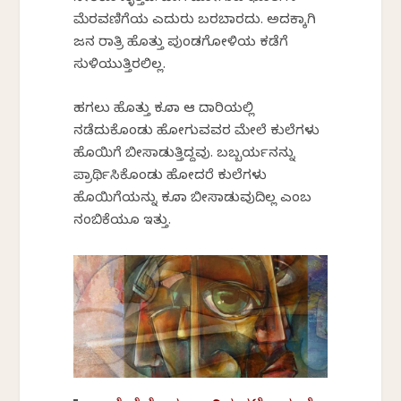
ಮೆರವಣಿಗೆಯ ಎದುರು ಬರಬಾರದು. ಅದಕ್ಕಾಗಿ
ಜನ ರಾತ್ರಿ ಹೊತ್ತು ಪುಂಡಗೋಳಿಯ ಕಡೆಗೆ
ಸುಳಿಯುತ್ತಿರಲಿಲ್ಲ.
ಹಗಲು ಹೊತ್ತು ಕೂಡಾ ಆ ದಾರಿಯಲ್ಲಿ
ನಡೆದುಕೊಂಡು ಹೋಗುವವರ ಮೇಲೆ ಕುಲೆಗಳು
ಹೊಯಿಗೆ ಬೀಸಾಡುತ್ತಿದ್ದವು. ಬಬ್ಬರ್ಯನನ್ನು
ಪ್ರಾರ್ಥಿಸಿಕೊಂಡು ಹೋದರೆ ಕುಲೆಗಳು
ಹೊಯಿಗೆಯನ್ನು ಕೂಡಾ ಬೀಸಾಡುವುದಿಲ್ಲ ಎಂಬ
ನಂಬಿಕೆಯೂ ಇತ್ತು.