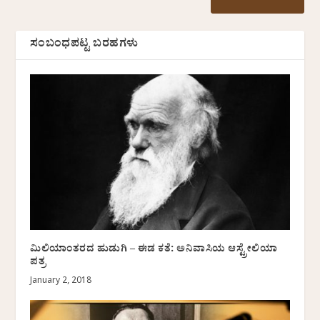
ಸಂಬಂಧಪಟ್ಟ ಬರಹಗಳು
ಮಿಲಿಯಾಂತರದ ಹುಡುಗಿ – ಈಡ ಕತೆ: ಅನಿವಾಸಿಯ ಆಸ್ಟ್ರೇಲಿಯಾ
ಪತ್ರ
January 2, 2018