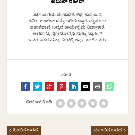
ಅಬ್ದುಲ್ ರಶೀದ್
ಕೆಂಡಸಂಪಿಗೆಯ ಸಂಪಾದಕ. ಕಥೆ, ಕಾದಂಬರಿ,
ಕವಿತೆ, ಅಂಕಣಗಳನ್ನು ಬರೆಯುತ್ತಾರೆ. ಮೈಸೂರು
ಆಕಾಶವಾಣಿ ಕೇಂದ್ರದ ಕಾರ್ಯಕ್ರಮ ನಿರ್ವಾಹಕ.
ಅಲೆದಾಟ, ಫೋಟೋಗ್ರಫಿ ಮತ್ತು ಬ್ಲಾಗಿಂಗ್
ಇವರ ಇತರ ಹವ್ಯಾಸಗಳಲ್ಲಿ ಕೆಲವು. ಕೊಡಗಿನವರು.
ಹಂಚಿ
ರೇಟಿಂಗ್ ಕೊಡಿ
ಹಿಂದಿನ ಬರಹ
ಮುಂದಿನ ಬರಹ