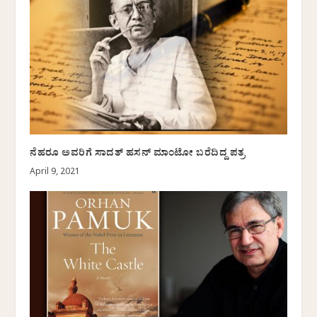
ನೆಹರೂ ಅವರಿಗೆ ಸಾದತ್ ಹಸನ್ ಮಾಂಟೋ ಬರೆದಿದ್ದ ಪತ್ರ
April 9, 2021