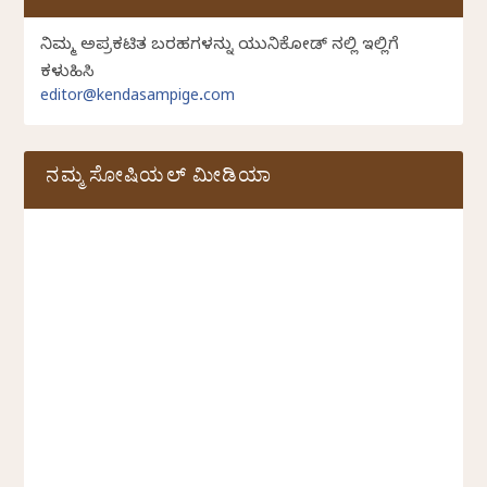
ನಿಮ್ಮ ಅಪ್ರಕಟಿತ ಬರಹಗಳನ್ನು ಯುನಿಕೋಡ್ ನಲ್ಲಿ ಇಲ್ಲಿಗೆ
ಕಳುಹಿಸಿ
editor@kendasampige.com
ನಮ್ಮ ಸೋಷಿಯಲ್‌ ಮೀಡಿಯಾ