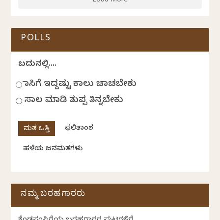
Load More
POLLS
ಬದುಕಿನಲ್ಲಿ....
ಹಾಸಿಗೆ ಇದ್ದಷ್ಟು ಕಾಲು ಚಾಚಬೇಕು
ಸಾಲ ಮಾಡಿ ತುಪ್ಪ ತಿನ್ನಬೇಕು
ಫಲಿತಾಂಶ
ಹಳೆಯ ಜನಮತಗಳು
ನಮ್ಮ ಬರಹಗಾರರು