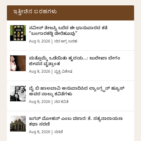
ಇತ್ತೀಚಿನ ಬರಹಗಳು
ನವೀನ್‌ ತೇಜಸ್ವಿ ಬರೆದ ಈ ಭಾನುವಾರದ ಕತೆ
“ಬಂಗಾರಕಡ್ಡಿ ಡೇರೆಹೂವು”
Aug 9, 2026
|
ದಿನದ ಅಗ್ರ ಬರಹ
ಮತ್ತೊಮ್ಮೆ ಒಡೆಯಿತು ಹೃದಯ…: ಜುಲೇಖಾ ಬೇಗಂ
ಜೀವನ ವೃತ್ತಾಂತ
Aug 8, 2026
|
ವ್ಯಕ್ತಿ ವಿಶೇಷ
ವೈ ಬಿ ಹಾಲಬಾವಿ ಅನುವಾದಿಸಿದ ಲ್ಯಾಂಗ್ಸ್ಟನ್ ಹ್ಯೂಸ್
ಅವರ ನಾಲ್ಕು ಕವಿತೆಗಳು
Aug 8, 2026
|
ದಿನದ ಕವಿತೆ
ಜಗನ್‌ ಮೋಹನ್‌ ಎಂಬ ವಠಾರ: ಕೆ. ಸತ್ಯನಾರಾಯಣ
ಕಥಾ ಸರಣಿ
Aug 8, 2026
|
ಸರಣಿ