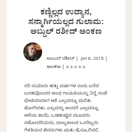
ಕಣ್ಣಿಲ್ಲದ ಉದ್ಯಾನ,
ಸನ್ಮಾರ್ಗಿಯಲ್ಲದ ಗುಲಾಮ:
ಅಬ್ದುಲ್ ರಶೀದ್ ಅಂಕಣ
ಅಬ್ದುಲ್ ರಶೀದ್ |
Jan 8, 2018
|
ಅಂಕಣ
|
ಸರಿ ಸುಮಾರು ಹತ್ತು ವರ್ಷಗಳ ನಾನು ಬರೆದ
ಬರಹವೊಂದರ ಅಂಧ ಗಾಯಕಿಯನ್ನು ನಿನ್ನೆ ಸಂಜೆ
ಭೇಟಿಯಾದಾಗ ಆಕೆ ಎಲ್ಲವನ್ನೂ ಮರೆತು
ಹೋಗಿದ್ದಳು. ಎಲ್ಲವನ್ನು ಅಂದರೆ ಎಲ್ಲವನ್ನೂ.
ಆಕೆಯ ತಾಯಿ, ಒಡಹುಟ್ಟಿದ ಮೂವರು
ಸಹೋದರಿಯರು, ಭಾಲ್ಯಕಾಲದ ಒಂದಿಬ್ಬರು
ಗೆಳತಿಯರ ಹೆಸರುಗಳು ಮತ್ತು ಹೈಸ್ಕೂಲಿನಲ್ಲಿ