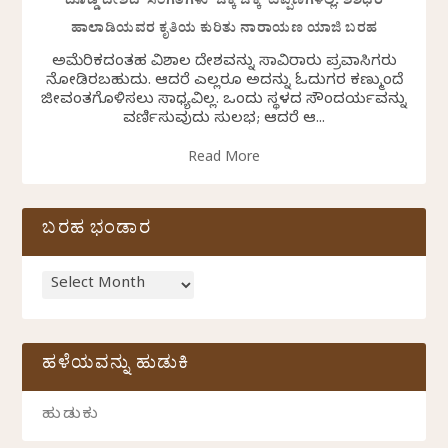
ದೊಡ್ಡ ದೇಶದ ಸಂಗತಿಗಳು ಚಿಕ್ಕ ಚಿಕ್ಕ ಟಿಪ್ಪಣಿಗಳಲ್ಲಿ: ಶಶಿಧರ
ಹಾಲಾಡಿಯವರ ಕೃತಿಯ ಕುರಿತು ನಾರಾಯಣ ಯಾಜಿ ಬರಹ
ಅಮೆರಿಕದಂತಹ ವಿಶಾಲ ದೇಶವನ್ನು ಸಾವಿರಾರು ಪ್ರವಾಸಿಗರು
ನೋಡಿರಬಹುದು. ಆದರೆ ಎಲ್ಲರೂ ಅದನ್ನು ಓದುಗರ ಕಣ್ಮುಂದೆ
ಜೀವಂತಗೊಳಿಸಲು ಸಾಧ್ಯವಿಲ್ಲ. ಒಂದು ಸ್ಥಳದ ಸೌಂದರ್ಯವನ್ನು
ವರ್ಣಿಸುವುದು ಸುಲಭ; ಆದರೆ ಆ...
Read More
ಬರಹ ಭಂಡಾರ
ಹಳೆಯವನ್ನು ಹುಡುಕಿ