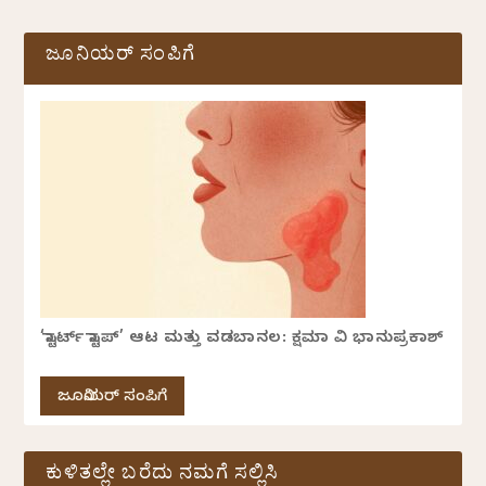
ಜೂನಿಯರ್ ಸಂಪಿಗೆ
‘ಸ್ಟಾರ್ಟ್ ಸ್ಟಾಪ್’ ಆಟ ಮತ್ತು ವಡಬಾನಲ: ಕ್ಷಮಾ ವಿ ಭಾನುಪ್ರಕಾಶ್
ಜೂನಿಯರ್ ಸಂಪಿಗೆ
ಕುಳಿತಲ್ಲೇ ಬರೆದು ನಮಗೆ ಸಲ್ಲಿಸಿ