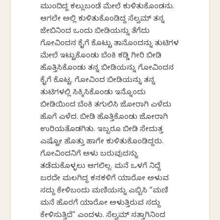
ಮುಂದಿದ್ದ ಕಲ್ಲುಬಂಡೆ ಮೇಲೆ ಕುಳಿತುಕೊಂಡನು.
ಆಗಲೇ ಅಲ್ಲಿ ಕುಳಿತುಕೊಂಡಿದ್ದ ಸೆಲ್ವಮ್ ತನ್ನ
ಜೇಬಿನಿಂದ ಒಂದು ಬೀಡಿಯನ್ನು ತೆಗೆದು
ಗೋವಿಂದನ ಕೈಗೆ ಕೊಟ್ಟು ತಾನೊಂದನ್ನು ತುಟಿಗಳ
ಮೇಲೆ ಇಟ್ಟುಕೊಂಡು ಬೆಂಕಿ ಕಡ್ಡಿ ಗೀರಿ ಬೀಡಿ
ಹೊತ್ತಿಸಿಕೊಂಡು ತನ್ನ ಬೀಡಿಯನ್ನು ಗೋವಿಂದನ
ಕೈಗೆ ಕೊಟ್ಟ. ಗೋವಿಂದ ಬೀಡಿಯನ್ನು ತನ್ನ
ತುಟಿಗಳಲ್ಲಿ ಸಿಕ್ಕಿಸಿಕೊಂಡು ಇನ್ನೊಂದು
ಬೀಡಿಯಿಂದ ಬೆಂಕಿ ತಗುಲಿಸಿ ಜೋರಾಗಿ ಎಳೆದು
ಹೊಗೆ ಎಳೆದ. ಬೀಡಿ ಹೊತ್ತಿಕೊಂಡು ಜೋರಾಗಿ
ಉರಿಯತೊಡಗಿತು. ಇಬ್ಬರೂ ಬೀಡಿ ಸೇದುತ್ತ
ಎಷ್ಟೋ ಹೊತ್ತು ಹಾಗೇ ಕುಳಿತುಕೊಂಡಿದ್ದರು.
ಗೋವಿಂದನಿಗೆ ಅಳು ಬರುವುದನ್ನು
ತಡೆದುಕೊಳ್ಳಲು ಆಗಲಿಲ್ಲ. ಮನೆ ಒಳಗೆ ನಿದ್ದೆ
ಬರದೇ ಮಲಗಿದ್ದ ಕನಕಳಿಗೆ ಯಾರೋ ಅಳುವ
ಸದ್ದು ಕೇಳಿಬಂದು ಮಣಿಯನ್ನು ಎಬ್ಬಿಸಿ “ಮಣಿ
ಮನೆ ಹೊರಗೆ ಯಾರೋ ಅಳುತ್ತಿರುವ ಸದ್ದು
ಕೇಳಿಸುತ್ತಿದೆ” ಎಂದಳು. ಸೆಲ್ವಮ್ ಸತ್ತಾಗಿನಿಂದ