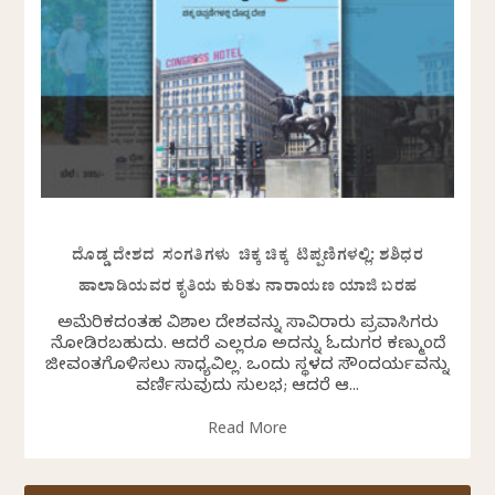
ದೊಡ್ಡ ದೇಶದ ಸಂಗತಿಗಳು ಚಿಕ್ಕ ಚಿಕ್ಕ ಟಿಪ್ಪಣಿಗಳಲ್ಲಿ: ಶಶಿಧರ
ಹಾಲಾಡಿಯವರ ಕೃತಿಯ ಕುರಿತು ನಾರಾಯಣ ಯಾಜಿ ಬರಹ
ಅಮೆರಿಕದಂತಹ ವಿಶಾಲ ದೇಶವನ್ನು ಸಾವಿರಾರು ಪ್ರವಾಸಿಗರು
ನೋಡಿರಬಹುದು. ಆದರೆ ಎಲ್ಲರೂ ಅದನ್ನು ಓದುಗರ ಕಣ್ಮುಂದೆ
ಜೀವಂತಗೊಳಿಸಲು ಸಾಧ್ಯವಿಲ್ಲ. ಒಂದು ಸ್ಥಳದ ಸೌಂದರ್ಯವನ್ನು
ವರ್ಣಿಸುವುದು ಸುಲಭ; ಆದರೆ ಆ...
Read More