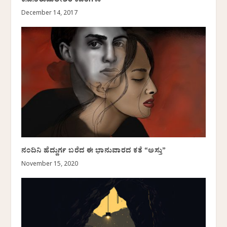
ಕೆ.ವಿ.ತಿರುಮಲೇಶರ ಕವಿತೆಗಳು
December 14, 2017
ನಂದಿನಿ ಹೆದ್ದುರ್ಗ ಬರೆದ ಈ ಭಾನುವಾರದ ಕತೆ “ಅಸ್ತು”
November 15, 2020