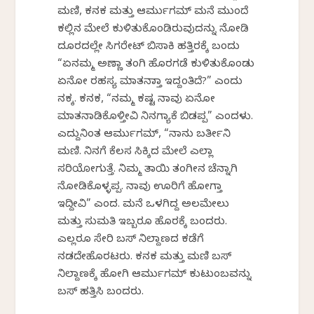
ಮಣಿ, ಕನಕ ಮತ್ತು ಆರ್ಮುಗಮ್ ಮನೆ ಮುಂದೆ
ಕಲ್ಲಿನ ಮೇಲೆ ಕುಳಿತುಕೊಂಡಿರುವುದನ್ನು ನೋಡಿ
ದೂರದಲ್ಲೇ ಸಿಗರೇಟ್ ಬಿಸಾಕಿ ಹತ್ತಿರಕ್ಕೆ ಬಂದು
“ಏನಮ್ಮ ಅಣ್ಣಾ ತಂಗಿ ಹೊರಗಡೆ ಕುಳಿತುಕೊಂಡು
ಏನೋ ರಹಸ್ಯ ಮಾತನಾಡ್ತಾ ಇದ್ದಂತಿದೆ?” ಎಂದು
ನಕ್ಕ. ಕನಕ, “ನಮ್ಮ ಕಷ್ಟ ನಾವು ಏನೋ
ಮಾತನಾಡಿಕೊಳ್ತೀವಿ ನಿನಗ್ಯಾಕೆ ಬಿಡಪ್ಪ” ಎಂದಳು.
ಎದ್ದುನಿಂತ ಆರ್ಮುಗಮ್, “ನಾನು ಬರ್ತೀನಿ
ಮಣಿ. ನಿನಗೆ ಕೆಲಸ ಸಿಕ್ಕಿದ ಮೇಲೆ ಎಲ್ಲಾ
ಸರಿಯೋಗುತ್ತೆ. ನಿಮ್ಮ ತಾಯಿ ತಂಗೀನ ಚೆನ್ನಾಗಿ
ನೋಡಿಕೊಳ್ಳಪ್ಪ. ನಾವು ಊರಿಗೆ ಹೋಗ್ತಾ
ಇದ್ದೀವಿ” ಎಂದ. ಮನೆ ಒಳಗಿದ್ದ ಅಲಮೇಲು
ಮತ್ತು ಸುಮತಿ ಇಬ್ಬರೂ ಹೊರಕ್ಕೆ ಬಂದರು.
ಎಲ್ಲರೂ ಸೇರಿ ಬಸ್ ನಿಲ್ದಾಣದ ಕಡೆಗೆ
ನಡದೇಹೊರಟರು. ಕನಕ ಮತ್ತು ಮಣಿ ಬಸ್
ನಿಲ್ದಾಣಕ್ಕೆ ಹೋಗಿ ಆರ್ಮುಗಮ್ ಕುಟುಂಬವನ್ನು
ಬಸ್ ಹತ್ತಿಸಿ ಬಂದರು.