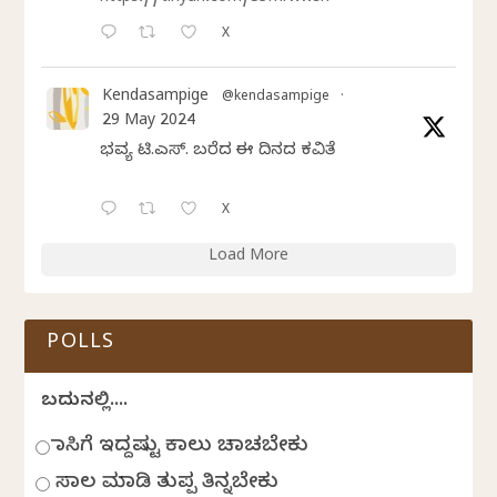
X
Kendasampige
@kendasampige
·
29 May 2024
ಭವ್ಯ ಟಿ.ಎಸ್. ಬರೆದ ಈ ದಿನದ ಕವಿತೆ
X
Load More
POLLS
ಬದುಕಿನಲ್ಲಿ....
ಹಾಸಿಗೆ ಇದ್ದಷ್ಟು ಕಾಲು ಚಾಚಬೇಕು
ಸಾಲ ಮಾಡಿ ತುಪ್ಪ ತಿನ್ನಬೇಕು