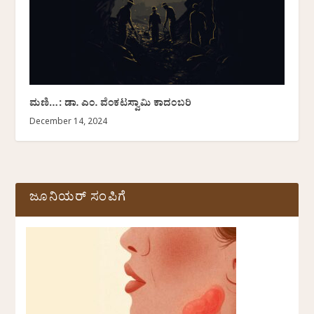
ಮಣಿ…: ಡಾ. ಎಂ. ವೆಂಕಟಸ್ವಾಮಿ ಕಾದಂಬರಿ
December 14, 2024
ಜೂನಿಯರ್ ಸಂಪಿಗೆ