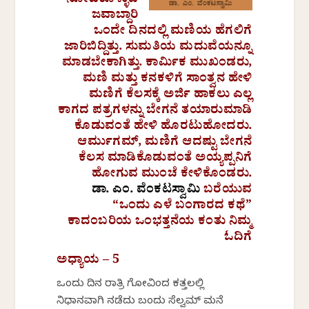
ನೋಡಿಕೊಳ್ಳುವ
ಜವಾಬ್ದಾರಿ
ಒಂದೇ ದಿನದಲ್ಲಿ ಮಣಿಯ ಹೆಗಲಿಗೆ
ಜಾರಿಬಿದ್ದಿತ್ತು. ಸುಮತಿಯ ಮದುವೆಯನ್ನೂ
ಮಾಡಬೇಕಾಗಿತ್ತು. ಕಾರ್ಮಿಕ ಮುಖಂಡರು,
ಮಣಿ ಮತ್ತು ಕನಕಳಿಗೆ ಸಾಂತ್ವನ ಹೇಳಿ
ಮಣಿಗೆ ಕೆಲಸಕ್ಕೆ ಅರ್ಜಿ ಹಾಕಲು ಎಲ್ಲ
ಕಾಗದ ಪತ್ರಗಳನ್ನು ಬೇಗನೆ ತಯಾರುಮಾಡಿ
ಕೊಡುವಂತೆ ಹೇಳಿ ಹೊರಟುಹೋದರು.
ಆರ್ಮುಗಮ್, ಮಣಿಗೆ ಆದಷ್ಟು ಬೇಗನೆ
ಕೆಲಸ ಮಾಡಿಕೊಡುವಂತೆ ಅಯ್ಯಪ್ಪನಿಗೆ
ಹೋಗುವ ಮುಂಚೆ ಕೇಳಿಕೊಂಡರು.
ಡಾ. ಎಂ. ವೆಂಕಟಸ್ವಾಮಿ
ಬರೆಯುವ
“ಒಂದು ಎಳೆ ಬಂಗಾರದ ಕಥೆ”
ಕಾದಂಬರಿಯ ಒಂಭತ್ತನೆಯ ಕಂತು ನಿಮ್ಮ
ಓದಿಗೆ
ಅಧ್ಯಾಯ – 5
ಒಂದು ದಿನ ರಾತ್ರಿ ಗೋವಿಂದ ಕತ್ತಲಲ್ಲಿ
ನಿಧಾನವಾಗಿ ನಡೆದು ಬಂದು ಸೆಲ್ವಮ್ ಮನೆ