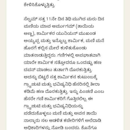
ಕೇಳಿಸಿಕೊಳ್ಳುತ್ತಿತ್ತು.
ಸೆಲ್ವಮ್ ಸತ್ತ 11ನೇ ದಿನ ತಿಥಿ ಮುಗಿದ ಮರು ದಿನ
ಮಣಿಯ ಮಾವ ಆರ್ಮುಗಮ್ (ತಾಯಿಯ
ಅಣ್ಣ), ಕಾರ್ಮಿಕರ ಯುನಿಯನ್ ಮುಖಂಡ
ಅಯ್ಯಪ್ಪ ಮತ್ತು ಇನ್ನೊಬ್ಬ ಕಾರ್ಮಿಕ, ಮಣಿ ಮನೆ
ಹೊರಗೆ ಕಲ್ಲಿನ ಮೇಲೆ ಕುಳಿತುಕೊಂಡು
ಮಾತನಾಡುತ್ತಿದ್ದರು. ಗಣಿಗಳಲ್ಲಿ ಅಪಘಾತವಾಗಿ
ಯಾರೇ ಕಾರ್ಮಿಕ ಸತ್ತೋದರೂ ಒಂದಷ್ಟು ಹಣ
ದಪನ್ ಮಾಡಲು ತುರ್ತಾಗಿ ದೊರಕುತ್ತಿತ್ತು.
ಅದನ್ನು ಬಿಟ್ಟರೆ ಸತ್ತ ಕಾರ್ಮಿಕನ ಕುಟುಂಬಕ್ಕೆ
ಗ್ರ್ಯಾಚುಟಿ ಮತ್ತು ಭವಿಷ್ಯನಿಧಿ ಹೆಸರಿನಲ್ಲಿ ತೀರಾ
ಕಡಿಮೆ ಹಣ ದೊರಕುತ್ತಿತ್ತು. ಇನ್ನು ಪಿಂಚಣಿ ಎಂಬ
ಹೆಸರೇ ಗಣಿ ಕಾರ್ಮಿಕರಿಗೆ ಗೊತ್ತಿರಲಿಲ್ಲ. ಈ
ಗ್ರ್ಯಾಚುಟಿ ಮತ್ತು ಭವಿಷ್ಯನಿಧಿಯನ್ನು
ಪಡೆದುಕೊಳ್ಳಲು ಮಣಿ ಮತ್ತು ಅವನ ತಾಯಿ
ನಾಲ್ಕಾರು ಸಲ ಆಡಳಿತ ಕಚೇರಿಗಳಿಗೆ ಅಲೆದಾಡಿ
ಅಧಿಕಾರಿಗಳನ್ನು ನೋಡಿ ಬಂದರು. ಕೊನೆಗೂ