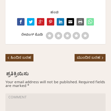
ಹಂಚಿ
ರೇಟಿಂಗ್ ಕೊಡಿ
ಹಿಂದಿನ ಬರಹ
ಮುಂದಿನ ಬರಹ
Your email address will not be published.
Required fields
are marked
*