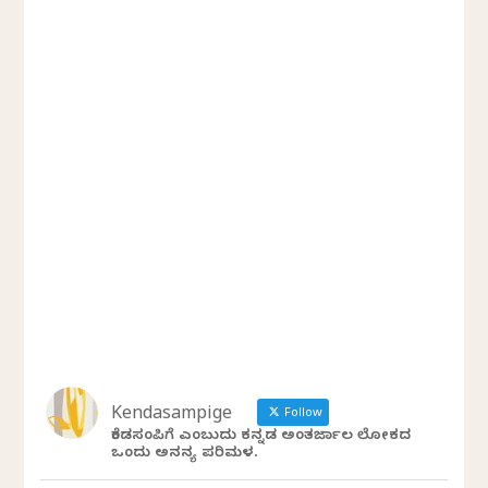
Kendasampige
Follow
ಕೆಂಡಸಂಪಿಗೆ ಎಂಬುದು ಕನ್ನಡ ಅಂತರ್ಜಾಲ ಲೋಕದ
ಒಂದು ಅನನ್ಯ ಪರಿಮಳ.