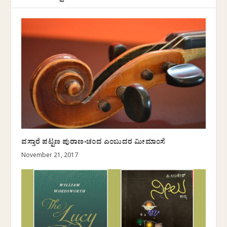
ವಸ್ತಾರೆ ಪಟ್ಟಣ ಪುರಾಣ-ಚಂದ ಎಂಬುದರ ಮೀಮಾಂಸೆ
November 21, 2017