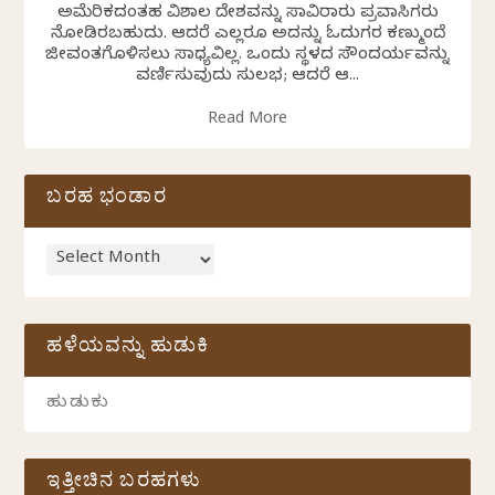
ಅಮೆರಿಕದಂತಹ ವಿಶಾಲ ದೇಶವನ್ನು ಸಾವಿರಾರು ಪ್ರವಾಸಿಗರು
ನೋಡಿರಬಹುದು. ಆದರೆ ಎಲ್ಲರೂ ಅದನ್ನು ಓದುಗರ ಕಣ್ಮುಂದೆ
ಜೀವಂತಗೊಳಿಸಲು ಸಾಧ್ಯವಿಲ್ಲ. ಒಂದು ಸ್ಥಳದ ಸೌಂದರ್ಯವನ್ನು
ವರ್ಣಿಸುವುದು ಸುಲಭ; ಆದರೆ ಆ...
Read More
ಬರಹ ಭಂಡಾರ
ಹಳೆಯವನ್ನು ಹುಡುಕಿ
ಇತ್ತೀಚಿನ ಬರಹಗಳು