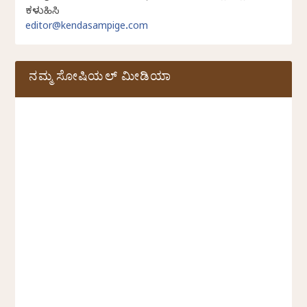
ಕಳುಹಿಸಿ
editor@kendasampige.com
ನಮ್ಮ ಸೋಷಿಯಲ್‌ ಮೀಡಿಯಾ