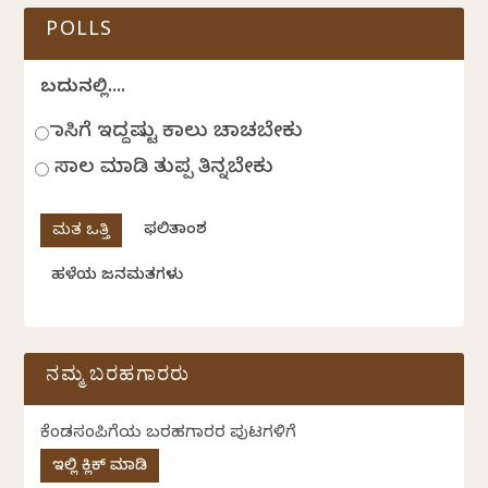
POLLS
ಬದುಕಿನಲ್ಲಿ....
ಹಾಸಿಗೆ ಇದ್ದಷ್ಟು ಕಾಲು ಚಾಚಬೇಕು
ಸಾಲ ಮಾಡಿ ತುಪ್ಪ ತಿನ್ನಬೇಕು
ಫಲಿತಾಂಶ
ಹಳೆಯ ಜನಮತಗಳು
ನಮ್ಮ ಬರಹಗಾರರು
ಕೆಂಡಸಂಪಿಗೆಯ ಬರಹಗಾರರ ಪುಟಗಳಿಗೆ
ಇಲ್ಲಿ ಕ್ಲಿಕ್ ಮಾಡಿ