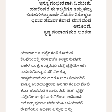
ಇನ್ನೂ ಗಂಭೀರವಾಗಿ ಓದಬೇಕು.
ಯಾಕೆಂದರೆ ಈ ಇಬ್ಬರಿಗೂ ತಮ್ಮ ತಮ್ಮ
ಬರಹಗಳನ್ನು ತಾವೇ ವಿಮರ್ಶಿಸಿಕೊಳ್ಳಲು
ಇರುವ ಸಮರ್ಪಕವಾದ ಮಾನದಂಡ
ಅದೊಂದೆ.
ಕೃಷ್ಣ ದೇವಾಂಗಮಠ ಅಂಕಣ
ಯಾವಾಗಲೂ ಪ್ರಶ್ನೆಗಳಂತೆ ತೋರುವ
ಕೆಲವೊಂದಕ್ಕೆ ಸರಳವಾಗೇ ಉತ್ತರಿಸುವುದು
ಬಹಳ ಸೂಕ್ತ. ಉತ್ತರವೂ ಮತ್ತೆ ಪ್ರಶ್ನೆಯೇ ಆಗಿ
ಎದುರುಗೊಳ್ಳುವ ಪರಿ ನಿಜಕ್ಕೂ
ಉತ್ತಮವಾದುದು ಆದರೂ ಅದು ಕೇಳುಗರಿಗೆ
ಮತ್ತೂ ಉರಿಯುತ್ತಿರುವ ಅರಗಿನ ಕಂಬದ ಮೇಲೆ
ಕೂತ ಹಂಸದಂತೆ ಕಾಣಬಾರದು. ಹಾಗೆ ಪ್ರಶ್ನೆಗೆ
ಪ್ರಶ್ನೆಯೇ ಉತ್ತರವಾಗುವಿಕೆಯು ಅದೊಂದು
ಆರೋಗ್ಯಪೂರ್ಣ ಚರ್ಚೆಯೂ ಅತಿಯಾದರೆ
ರೇಜಿಗೆಯೂ ಆದೀತು ಎನ್ನುವುದನ್ನು