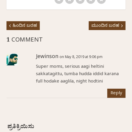
ಹಿಂದಿನ ಬರಹ
ಮುಂದಿನ ಬರಹ
1 COMMENT
Jewinson
on May 8, 2019 at 9:06 pm
Super moms, serious aagi heltini
sakkatagittu, tumba hudda iddid karana
full hodake aaglila, night hodtini
Reply