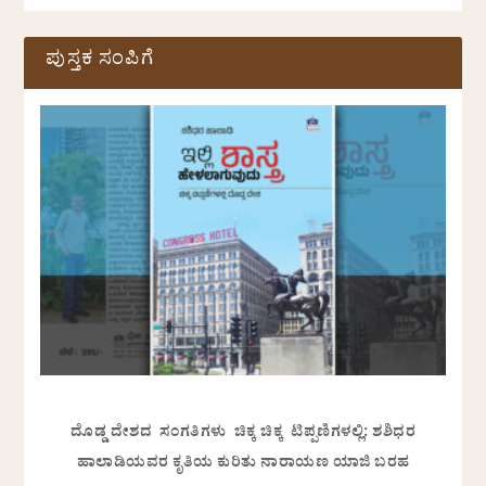
ಪುಸ್ತಕ ಸಂಪಿಗೆ
ದೊಡ್ಡ ದೇಶದ ಸಂಗತಿಗಳು ಚಿಕ್ಕ ಚಿಕ್ಕ ಟಿಪ್ಪಣಿಗಳಲ್ಲಿ: ಶಶಿಧರ
ಹಾಲಾಡಿಯವರ ಕೃತಿಯ ಕುರಿತು ನಾರಾಯಣ ಯಾಜಿ ಬರಹ