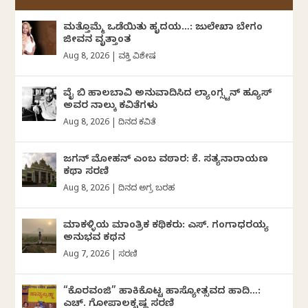
ಮತ್ತೊಮ್ಮೆ ಒಡೆಯಿತು ಹೃದಯ…: ಜುಲೇಖಾ ಬೇಗಂ
ಜೀವನ ವೃತ್ತಾಂತ
Aug 8, 2026
|
ವ್ಯಕ್ತಿ ವಿಶೇಷ
ವೈ ಬಿ ಹಾಲಬಾವಿ ಅನುವಾದಿಸಿದ ಲ್ಯಾಂಗ್ಸ್ಟನ್ ಹ್ಯೂಸ್
ಅವರ ನಾಲ್ಕು ಕವಿತೆಗಳು
Aug 8, 2026
|
ದಿನದ ಕವಿತೆ
ಜಗನ್‌ ಮೋಹನ್‌ ಎಂಬ ವಠಾರ: ಕೆ. ಸತ್ಯನಾರಾಯಣ
ಕಥಾ ಸರಣಿ
Aug 8, 2026
|
ದಿನದ ಅಗ್ರ ಬರಹ
ಮಾಕಳ್ಳಿಯ ಮಾಂತ್ರಿಕ ಕಥಿಕರು: ಎಸ್. ಗಂಗಾಧರಯ್ಯ
ಅನುಭವ ಕಥನ
Aug 7, 2026
|
ಸರಣಿ
“ಕೊರವಂಜಿ” ಹಾಕಿಕೊಟ್ಟ ಹಾಸ್ಯೋತ್ಸವದ ಹಾದಿ…:
ಎಚ್. ಗೋಪಾಲಕೃಷ್ಣ ಸರಣಿ