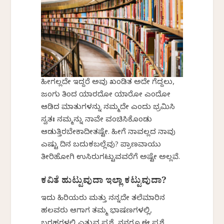
ಹೀಗಲ್ಲದೇ ಇದ್ದರೆ ಅವು ಖಂಡಿತ ಅದೇ ಗೆದ್ದಲು,
ಜಂಗು ತಿಂದ ಯಾರದೋ ಯಾರೋ ಎಂದೋ
ಆಡಿದ ಮಾತುಗಳನ್ನು ನಮ್ಮದೇ ಎಂದು ಭ್ರಮಿಸಿ
ಸ್ವತಃ ನಮ್ಮನ್ನು ನಾವೇ ವಂಚಿಸಿಕೊಂಡು
ಆಡುತ್ತಿರಬೇಕಾದೀತಷ್ಟೇ. ಹೀಗೆ ನಾವಲ್ಲದ ನಾವು
ಎಷ್ಟು ದಿನ ಬದುಕಬಲ್ಲೆವು? ಪ್ರಾಣವಾಯು
ತೀರಿಹೋಗಿ ಉಸಿರುಗಟ್ಟುವವರೆಗೆ ಅಷ್ಟೇ ಅಲ್ಲವೆ.
ಕವಿತೆ ಹುಟ್ಟುವುದಾ ಇಲ್ಲಾ ಕಟ್ಟುವುದಾ?
ಇದು ಹಿರಿಯರು ಮತ್ತು ನನ್ನದೇ ತಲೆಮಾರಿನ
ಹಲವರು ಆಗಾಗ ತಮ್ಮ ಭಾಷಣಗಳಲ್ಲಿ,