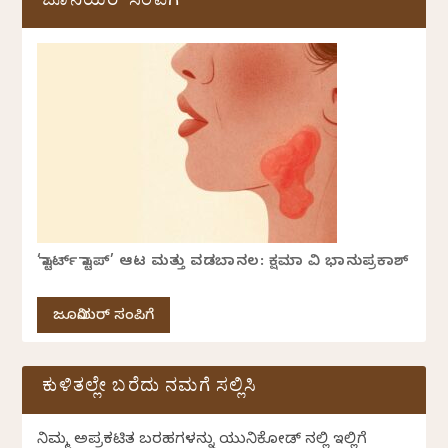
ಜೂನಿಯರ್ ಸಂಪಿಗೆ
‘ಸ್ಟಾರ್ಟ್ ಸ್ಟಾಪ್’ ಆಟ ಮತ್ತು ವಡಬಾನಲ: ಕ್ಷಮಾ ವಿ ಭಾನುಪ್ರಕಾಶ್
ಜೂನಿಯರ್ ಸಂಪಿಗೆ
ಕುಳಿತಲ್ಲೇ ಬರೆದು ನಮಗೆ ಸಲ್ಲಿಸಿ
ನಿಮ್ಮ ಅಪ್ರಕಟಿತ ಬರಹಗಳನ್ನು ಯುನಿಕೋಡ್ ನಲ್ಲಿ ಇಲ್ಲಿಗೆ