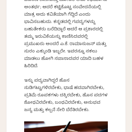
ವಿವರಣೆ ಕಾಣಿಸುತ್ತಾ ಹೋದರೆ ಅದು ಕಥೆಯಾಗಿದೆ
ಅಂತರ್ಥ; ಆದರೆ ಕಟ್ಟಿಕೊಟ್ಟ ಸಂವೇದನೆಯಲ್ಲಿ
ಮಾತ್ರ ಅದು ಕವಿತೆಯಾಗಿ ಗೆದ್ದಿದೆ ಎಂದು
ಭಾವಿಸಬಹುದು. ಕನ್ನಡದಲ್ಲಿ ಗಪದ್ಯಗಳನ್ನು
ಬಹುತೇಕರು ಬರೆದಿದ್ದಾರೆ ಆದರೆ ಆ ಪ್ರಕಾರದಲ್ಲಿ
ತಮ್ಮ ಇರುವಿಕೆಯನ್ನು ಕಾಣಿಸಿದವರಲ್ಲಿ
ಪ್ರಮುಖರು ಅಂದರೆ ಎ.ಕೆ. ರಾಮಾನುಜನ್ ಮತ್ತು
ಸುರಂ ಎಕ್ಕುಂಡಿ ಇಬ್ಬರೇ. ಇವರನ್ನೂ ನಕಲು
ಮಾಡಲು ಹೋಗಿ ನಪಾಸಾದವರ ಯಾದಿ ಬಹಳ
ಹಿರಿದಿದೆ.
ಇನ್ನು ಪದ್ಯವಾಗಿದ್ದರೆ ಹೊಸ
ನುಡಿಗಟ್ಟುಗಳಿರಬೇಕು, ಭಾಷೆ ಹದವಾಗಿರಬೇಕು,
ಪ್ರತಿಮೆ ರೂಪಕಗಳು ದಕ್ಕಿರಬೇಕು, ಹೊಸ ಪದಗಳ
ಶೋಧವಿರಬೇಕು, ಬಂಧವಿರಬೇಕು, ಅನುಭವ
ಜನ್ಯ ಮತ್ತು ಕಲ್ಪನೆ ಸೇರಿ ಬೆರೆತಿರಬೇಕು.