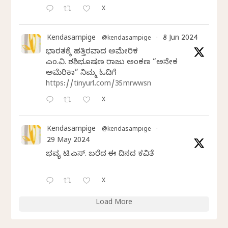
X
Kendasampige
8 Jun 2024
@kendasampige
·
ಭಾರತಕ್ಕೆ ಹತ್ತಿರವಾದ ಅಮೇರಿಕ
ಎಂ.ವಿ. ಶಶಿಭೂಷಣ ರಾಜು ಅಂಕಣ “ಅನೇಕ
ಅಮೆರಿಕಾ” ನಿಮ್ಮ ಓದಿಗೆ
https://tinyurl.com/35mrwwsn
X
Kendasampige
@kendasampige
·
29 May 2024
ಭವ್ಯ ಟಿ.ಎಸ್. ಬರೆದ ಈ ದಿನದ ಕವಿತೆ
X
Load More