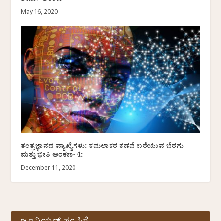
ಶರ್ಮಾ ಅಂಕಣ
May 16, 2020
ತಂತ್ರಜ್ಞಾನದ ವ್ಯಾಖ್ಯೆಗಳು: ಕಮಲಾಕರ ಕಡವೆ ಬರೆಯುವ ಬೆರಗು
ಮತ್ತು ಭೀತಿ ಅಂಕಣ- 4:
December 11, 2020