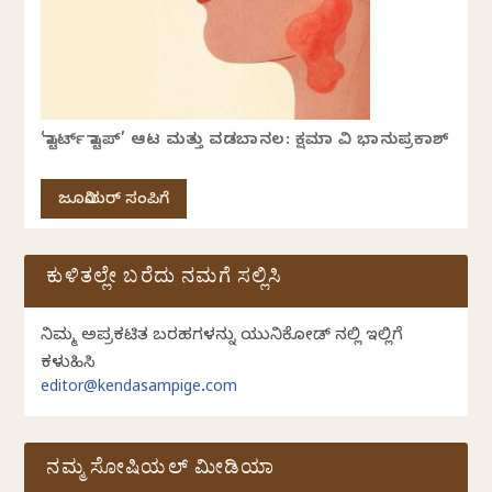
‘ಸ್ಟಾರ್ಟ್ ಸ್ಟಾಪ್’ ಆಟ ಮತ್ತು ವಡಬಾನಲ: ಕ್ಷಮಾ ವಿ ಭಾನುಪ್ರಕಾಶ್
ಜೂನಿಯರ್ ಸಂಪಿಗೆ
ಕುಳಿತಲ್ಲೇ ಬರೆದು ನಮಗೆ ಸಲ್ಲಿಸಿ
ನಿಮ್ಮ ಅಪ್ರಕಟಿತ ಬರಹಗಳನ್ನು ಯುನಿಕೋಡ್ ನಲ್ಲಿ ಇಲ್ಲಿಗೆ
ಕಳುಹಿಸಿ
editor@kendasampige.com
ನಮ್ಮ ಸೋಷಿಯಲ್‌ ಮೀಡಿಯಾ