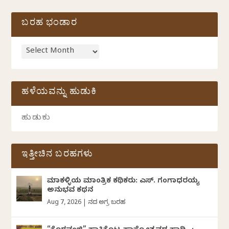
ಬರಹ ಭಂಡಾರ
ಹಳೆಯವನ್ನು ಹುಡುಕಿ
ಇತ್ತೀಚಿನ ಬರಹಗಳು
ಮಾಕಳ್ಳಿಯ ಮಾಂತ್ರಿಕ ಕಥಿಕರು: ಎಸ್. ಗಂಗಾಧರಯ್ಯ
ಅನುಭವ ಕಥನ
Aug 7, 2026
|
ದಿನದ ಅಗ್ರ ಬರಹ