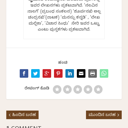
ವೃತ್ತಿಯಿಂದ ಉಪನ್ಯಾಸಕಿ. ಹಲವಾರು ಪತ್ರಿಕೆಗಳಲ್ಲಿ
ಇವರ ಲೇಖನಗಳು ಪ್ರಕಟವಾಗಿವೆ. ‘ನಲವಿನ
ನಾಲಗೆ’ (ಪ್ರಬಂಧ ಸಂಕಲನ) ‘ಶೂರ್ಪನಖಿ ಅಲ್ಲ
ಚಂದ್ರನಖಿ’(ನಾಟಕ) ‘ಮನಸ್ಸು ಕನ್ನಡಿ’ , ‘ಲೇಖ
ಮಲ್ಲಿಕಾ’, ‘ವಿಚಾರ ಸಿಂಧು’ ಸೇರಿ ಇವರ ಒಟ್ಟು
ಎಂಟು ಪುಸ್ತಕಗಳು ಪ್ರಕಟವಾಗಿವೆ.
ಹಂಚಿ
ರೇಟಿಂಗ್ ಕೊಡಿ
ಹಿಂದಿನ ಬರಹ
ಮುಂದಿನ ಬರಹ