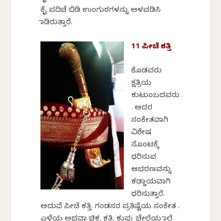
ಕೈ ಪದಿಚೆ ಬಿಡಿ ಉಂಗುರಗಳನ್ನು ಅಳವಡಿಸಿ
ಮಾಡಿರುತ್ತಾರೆ.
11 ಪೀಚೆ ಕತ್ತಿ
ಕೊಡವರು
ಕ್ಷತ್ರಿಯ
ಕುಟುಂಬದವರು
. ಅದರ
ಸಂಕೇತವಾಗಿ
ವಿಶೇಷ
ಸೊಂಟಕ್ಕೆ
ಧರಿಸುವ
ಆಭರಣವನ್ನು
ಕಡ್ಡಾಯವಾಗಿ
ಧರಿಸುತ್ತಾರೆ.
ಅದುವೆ ಪೀಚೆ ಕತ್ತಿ. ಗಂಡಸರ ಪ್ರತಿಷ್ಟೆಯ ಸಂಕೇತ .
ಎಳೆಯ ಅಥವಾ ಚಿಕ್ಕ ಕತ್ತಿ. ಕುಪ್ಪು ಚೇಲೆಯ ಮಾಲೆ