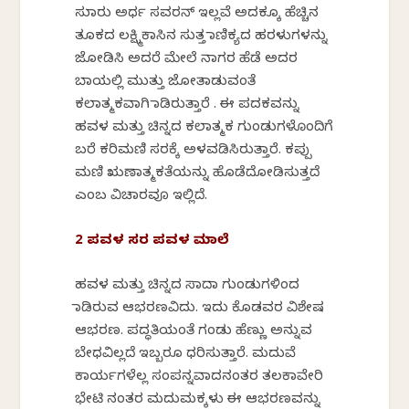
ಸುಮಾರು ಅರ್ಧ ಸವರನ್ ಇಲ್ಲವೆ ಅದಕ್ಕೂ ಹೆಚ್ಚಿನ
ತೂಕದ ಲಕ್ಷ್ಮಿಕಾಸಿನ ಸುತ್ತ ಮಾಣಿಕ್ಯದ ಹರಳುಗಳನ್ನು
ಜೋಡಿಸಿ ಅದರೆ ಮೇಲೆ ನಾಗರ ಹೆಡೆ ಅದರ
ಬಾಯಲ್ಲಿ ಮುತ್ತು ಜೋತಾಡುವಂತೆ
ಕಲಾತ್ಮಕವಾಗಿ ಮಾಡಿರುತ್ತಾರೆ . ಈ ಪದಕವನ್ನು
ಹವಳ ಮತ್ತು ಚಿನ್ನದ ಕಲಾತ್ಮಕ ಗುಂಡುಗಳೊಂದಿಗೆ
ಬರೆ ಕರಿಮಣಿ ಸರಕ್ಕೆ ಅಳವಡಿಸಿರುತ್ತಾರೆ. ಕಪ್ಪು
ಮಣಿ ಋಣಾತ್ಮಕತೆಯನ್ನು ಹೊಡೆದೋಡಿಸುತ್ತದೆ
ಎಂಬ ವಿಚಾರವೂ ಇಲ್ಲಿದೆ.
2 ಪವಳ ಸರ ಪವಳ ಮಾಲೆ
ಹವಳ ಮತ್ತು ಚಿನ್ನದ ಸಾದಾ ಗುಂಡುಗಳಿಂದ
ಮಾಡಿರುವ ಆಭರಣವಿದು. ಇದು ಕೊಡವರ ವಿಶೇಷ
ಆಭರಣ. ಪದ್ಧತಿಯಂತೆ ಗಂಡು ಹೆಣ್ಣು ಅನ್ನುವ
ಬೇಧವಿಲ್ಲದೆ ಇಬ್ಬರೂ ಧರಿಸುತ್ತಾರೆ. ಮದುವೆ
ಕಾರ್ಯಗಳೆಲ್ಲ ಸಂಪನ್ನವಾದನಂತರ ತಲಕಾವೇರಿ
ಭೇಟಿ ನಂತರ ಮದುಮಕ್ಕಳು ಈ ಆಭರಣವನ್ನು