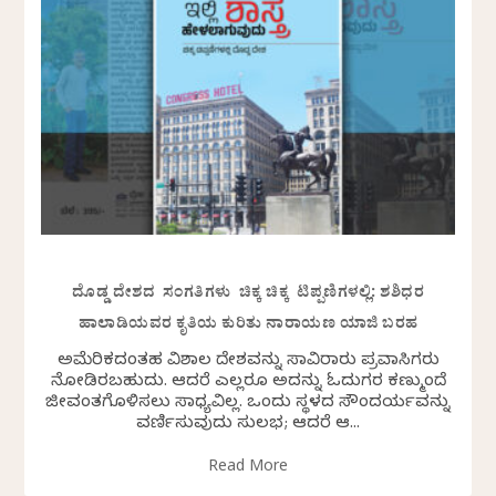
ದೊಡ್ಡ ದೇಶದ ಸಂಗತಿಗಳು ಚಿಕ್ಕ ಚಿಕ್ಕ ಟಿಪ್ಪಣಿಗಳಲ್ಲಿ: ಶಶಿಧರ
ಹಾಲಾಡಿಯವರ ಕೃತಿಯ ಕುರಿತು ನಾರಾಯಣ ಯಾಜಿ ಬರಹ
ಅಮೆರಿಕದಂತಹ ವಿಶಾಲ ದೇಶವನ್ನು ಸಾವಿರಾರು ಪ್ರವಾಸಿಗರು
ನೋಡಿರಬಹುದು. ಆದರೆ ಎಲ್ಲರೂ ಅದನ್ನು ಓದುಗರ ಕಣ್ಮುಂದೆ
ಜೀವಂತಗೊಳಿಸಲು ಸಾಧ್ಯವಿಲ್ಲ. ಒಂದು ಸ್ಥಳದ ಸೌಂದರ್ಯವನ್ನು
ವರ್ಣಿಸುವುದು ಸುಲಭ; ಆದರೆ ಆ...
Read More