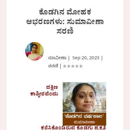
ಕೊಡಗಿನ ಮೋಹಕ
ಆಭರಣಗಳು: ಸುಮಾವೀಣಾ
ಸರಣಿ
ಸುಮಾವೀಣಾ |
Sep 20, 2023
|
ಸರಣಿ
|
ದಕ್ಷಿಣ
ಕಾಶ್ಮೀರವೆಂದು
ಕರೆಸಿಕೊಂಡಿರುವ ಕೊಡಗು ಪ್ರಕೃತಿ