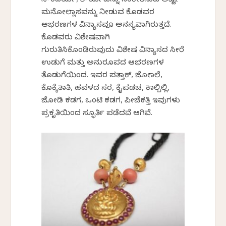
ಸೌಂದರ್ಯ, ಶೌರ್ಯವನ್ನು ಸಂಕೇತಿಸುವ ಅಷ್ಟೇ
ಮನೋಲ್ಲಾಸವನ್ನು ನೀಡುವ ಕೊಡವರ
ಆಭರಣಗಳ ವಿನ್ಯಾಸವೂ ಅನನ್ಯವಾಗಿರುತ್ತದೆ.
ಕೊಡವರು ವಿಶೇಷವಾಗಿ
ಗುರುತಿಸಿಕೊಂಡಿರುವುದು ವಿಶೇಷ ವಿನ್ಯಾಸದ ಸೀರೆ
ಉಡುಗೆ ಮತ್ತು ಅನುರೂಪದ ಆಭರಣಗಳ
ತೊಡುಗೆಯಿಂದ. ಇವರ ಪತ್ತಾಕ್, ಜೋಮಾಲೆ,
ಕೊಕ್ಕೆತಾತಿ, ಹವಳದ ಸರ, ಕೈಪಡಚ, ಕಾಲ್ಪಿಲ್ಲಿ,
ಜೋಡಿ ಕಡಗ, ಒಂಟಿ ಕಡಗ, ಪೀಚೆಕತ್ತಿ ಇವುಗಳು
ಪ್ರಕೃತಿಯಿಂದ ಸ್ಫೂರ್ತಿ ಪಡೆದವೆ ಆಗಿವೆ.