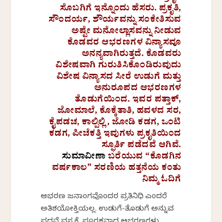
ಸೊಬಗಿಗೆ ಇನ್ನೊಂದು ಹೆಸರು. ಪ್ರಕೃತಿ,
ಸೌಂದರ್ಯ, ಶೌರ್ಯವನ್ನು ಸಂಕೇತಿಸುವ
ಅಷ್ಟೇ ಮನೋಲ್ಲಾಸವನ್ನು ನೀಡುವ
ಕೊಡವರ ಆಭರಣಗಳ ವಿನ್ಯಾಸವೂ
ಅನನ್ಯವಾಗಿರುತ್ತದೆ. ಕೊಡವರು
ವಿಶೇಷವಾಗಿ ಗುರುತಿಸಿಕೊಂಡಿರುವುದು
ವಿಶೇಷ ವಿನ್ಯಾಸದ ಸೀರೆ ಉಡುಗೆ ಮತ್ತು
ಅನುರೂಪದ ಆಭರಣಗಳ
ತೊಡುಗೆಯಿಂದ. ಇವರ ಪತ್ತಾಕ್,
ಜೋಮಾಲೆ, ಕೊಕ್ಕೆತಾತಿ, ಹವಳದ ಸರ,
ಕೈಪಡಚ, ಕಾಲ್ಪಿಲ್ಲಿ, ಜೋಡಿ ಕಡಗ, ಒಂಟಿ
ಕಡಗ, ಪೀಚೆಕತ್ತಿ ಇವುಗಳು ಪ್ರಕೃತಿಯಿಂದ
ಸ್ಫೂರ್ತಿ ಪಡೆದವೆ ಆಗಿವೆ.
ಸುಮಾವೀಣಾ
ಬರೆಯುವ “ಕೊಡಗಿನ
ವರ್ಷಕಾಲ” ಸರಣಿಯ ಹತ್ತನೆಯ ಕಂತು
ನಿಮ್ಮ ಓದಿಗೆ
ಆಭರಣ ಜನಾಂಗವೊಂದರ ಪ್ರತಿನಿಧಿ ಎಂದರೆ
ಅತಿಶಯೋಕ್ತಿಯಲ್ಲ. ಉಡುಗೆ-ತೊಡುಗೆ ಅನ್ನುವ