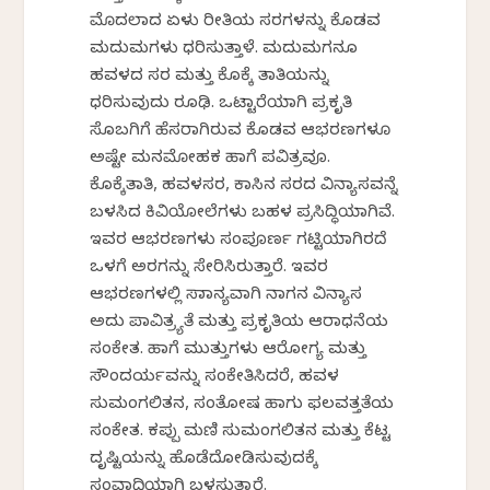
ಮೊದಲಾದ ಏಳು ರೀತಿಯ ಸರಗಳನ್ನು ಕೊಡವ
ಮದುಮಗಳು ಧರಿಸುತ್ತಾಳೆ. ಮದುಮಗನೂ
ಹವಳದ ಸರ ಮತ್ತು ಕೊಕ್ಕೆ ತಾತಿಯನ್ನು
ಧರಿಸುವುದು ರೂಢಿ. ಒಟ್ಟಾರೆಯಾಗಿ ಪ್ರಕೃತಿ
ಸೊಬಗಿಗೆ ಹೆಸರಾಗಿರುವ ಕೊಡವ ಆಭರಣಗಳೂ
ಅಷ್ಟೇ ಮನಮೋಹಕ ಹಾಗೆ ಪವಿತ್ರವೂ.
ಕೊಕ್ಕೆತಾತಿ, ಹವಳಸರ, ಕಾಸಿನ ಸರದ ವಿನ್ಯಾಸವನ್ನೆ
ಬಳಸಿದ ಕಿವಿಯೋಲೆಗಳು ಬಹಳ ಪ್ರಸಿದ್ಧಿಯಾಗಿವೆ.
ಇವರ ಆಭರಣಗಳು ಸಂಪೂರ್ಣ ಗಟ್ಟಿಯಾಗಿರದೆ
ಒಳಗೆ ಅರಗನ್ನು ಸೇರಿಸಿರುತ್ತಾರೆ. ಇವರ
ಆಭರಣಗಳಲ್ಲಿ ಸಾಮಾನ್ಯವಾಗಿ ನಾಗನ ವಿನ್ಯಾಸ
ಅದು ಪಾವಿತ್ರ್ಯತೆ ಮತ್ತು ಪ್ರಕೃತಿಯ ಆರಾಧನೆಯ
ಸಂಕೇತ. ಹಾಗೆ ಮುತ್ತುಗಳು ಆರೋಗ್ಯ ಮತ್ತು
ಸೌಂದರ್ಯವನ್ನು ಸಂಕೇತಿಸಿದರೆ, ಹವಳ
ಸುಮಂಗಲಿತನ, ಸಂತೋಷ ಹಾಗು ಫಲವತ್ತತೆಯ
ಸಂಕೇತ. ಕಪ್ಪು ಮಣಿ ಸುಮಂಗಲಿತನ ಮತ್ತು ಕೆಟ್ಟ
ದೃಷ್ಟಿಯನ್ನು ಹೊಡೆದೋಡಿಸುವುದಕ್ಕೆ
ಸಂವಾದಿಯಾಗಿ ಬಳಸುತ್ತಾರೆ.