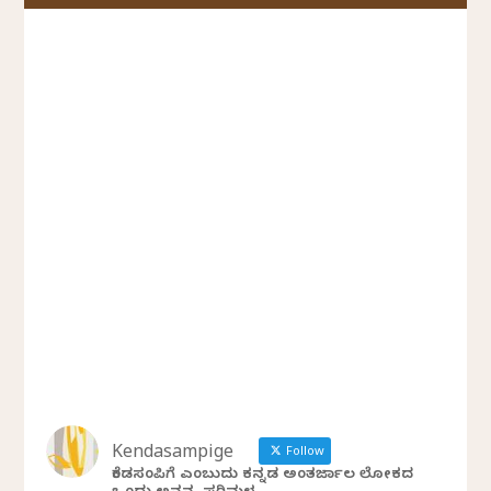
Kendasampige
Follow
ಕೆಂಡಸಂಪಿಗೆ ಎಂಬುದು ಕನ್ನಡ ಅಂತರ್ಜಾಲ ಲೋಕದ