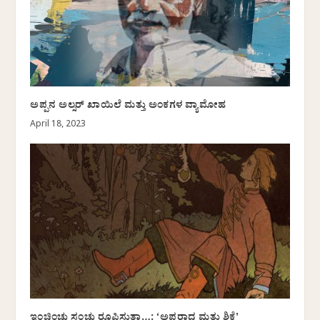
ಅಪ್ಪನ ಅಲ್ಸರ್ ಖಾಯಿಲೆ ಮತ್ತು ಅಂಕಗಳ ವ್ಯಾಮೋಹ
April 18, 2023
ಇಂಚಿಂಚು ಸಂಚು ರೂಪಿಸುತ್ತಾ…: ‘ಅಪರಾಧ ಮತ್ತು ಶಿಕ್ಷೆʼ