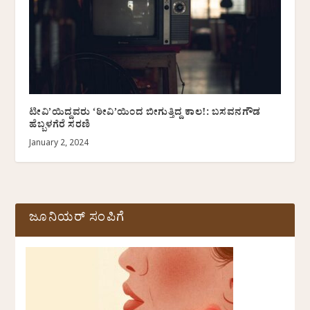
ಟೀವಿ’ಯಿದ್ದವರು ‘ಠೀವಿ’ಯಿಂದ ಬೀಗುತ್ತಿದ್ದ ಕಾಲ!: ಬಸವನಗೌಡ
ಹೆಬ್ಬಳಗೆರೆ ಸರಣಿ
January 2, 2024
ಜೂನಿಯರ್ ಸಂಪಿಗೆ