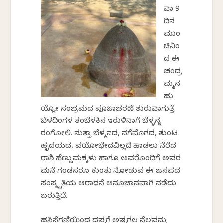
ವಾ 9
ದಿನ
ಮುಂ
ಚಿನಿಂ
ದ ಈ
ಚಂದ್ರ
ಮ್ಮನ
ಹು
ಯ್ಯೋ ಸಂಭ್ರಮದ ಪೂಜಾಚರಣೆ ಶುರುವಾಗುತ್ತೆ.
ಬೆಳದಿಂಗಳ ತಂಬೆಳಕಿನ ಇರುಳಿನಾಗೆ ಬೆಳ್ಳನ್ನ
ರಂಗೋಲಿ. ಸುತ್ತಾ ಬೆಳ್ಮನದ, ನಗೆಮೊಗದ, ತುಂಟ
ಹೃದಯದ, ವಯೋಭೇದವಿಲ್ಲದೆ ಹಾಡಲು ನೆರೆದ
ರಾಶಿ ಹೆಣ್ಣುಮಕ್ಕಳು ಹಾಗೂ ಅವರೊಂದಿಗೆ ಅವರ
ಮನೆ ಗಂಡಸರೂ ಕುಂತು ನೋಡುವ ಈ ಜನಪದ
ಸಂಸ್ಕೃತಿಯ ಆರಾಧನೆ ಅನೂಚಾನವಾಗಿ ನಡೆದು
ಬರುತ್ತಿದೆ.
ಹಸಿಸೆಗಣಿಯಿಂದ ದಪ್ಪಗೆ ಅಷ್ಟಗಲ ನೆಲವನ್ನು