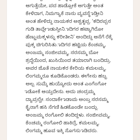
ಆಗುತ್ತೆಯೇ, ಪದ ಹಾಡ್ಸೋಕೆ ಆಗುತ್ತೇ ಅಂತ
ಕೇಳಿದಾಗ, ನಿಮಗ್ಯಾಕೆ ನಾನು ವ್ಯವಸ್ಥೆ ಮಾಡ್ತೀನಿ
ಅಂತ ಹೇಳಿದ್ದು ನಾಯಕರ ಅಶ್ವತ್ಥಪ್ಪ. ‘ಕದಿರಪ್ಪನ
ಗುಡಿ ತಾವ್ಲೇ ಮಾಡುಸ್ತೀನಿ. ಮಾದಿಗರ ಹಟ್ಯಾಗಿರೋ
ಹೆಣ್ಣುಮಕ್ಕಳನ್ನು ಕರೀತೀನಿ’ ಅಂದಿದ್ದು ಆಸೆಗೆ ರೆಕ್ಕೆ
ಪುಕ್ಕ ಚಿಗುರಿಸಿತು. ಮಾದಿಗರ ಹಟ್ಟಿಯ ಕೆಂಚಮ್ಮ,
ಅಂಜಮ್ಮ ಸಂಜೀವಮ್ಮ, ನರಸಮ್ಮ ಬೋ
ಶ್ರದ್ಧೆಯಿಂದ, ಖುಸಿಯಿಂದ ತಯಾರಾಗಿ ಬಂದಿದ್ರು.
ಅವರ ಜೊತೆ ನಾಯಕರ ಕೇರಿಯ ಕಮಲಮ್ಮ,
ಲಿಂಗಮ್ಮರೂ ಕೂಡಿಕೊಂಡರು. ಈಗೇನು‌ ಹಬ್ಬ
ಅಲ್ಲ. ಸುಮ್ಕೆ ಹುಯ್ಯೋದು ಅಂತ ಎಂಗೆಂಗೋ
ಮಾಡೋಕೆ ಆಯ್ತದೇನು. ಅದು ಚಂದ್ರಮ್ಮ
ದ್ಯಾವ್ರಲ್ವೇ. ಸಂದಾಕೇ ಮಾಡಾಮ ಅಂಬ್ತ ನರಸಮ್ಮ
ಕೈನಾಗೆ ಹಸಿ ಸೆಗಣಿ ಹಿಡಕೊಂಡೇ ಬಂದ್ಲು.
ಅಂಜಮ್ಮ ರಂಗೋಲಿ ತಂದಿದ್ದಳು. ಸಂಜೀವಮ್ಮ,
ಕೆಂಚಮ್ಮ ರಂಗೋಲಿ ಹಾಕಿದ್ರೆ, ಕಮಲಮ್ಮ,
ಲಿಂಗಮ್ಮ ಹೂವ ಇಕ್ಕಿ ಸೊಗಸು ಮಾಡಿದರು.