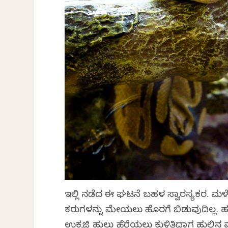
ಇಲ್ಲಿ ನಡೆದ ಈ ಘಟನೆ ಬಹಳ ಸ್ವಾರಸ್ಯಕರ. ಮಳೆ
ಕರುಗಳನ್ನು ಮೇಯಲು ಹೊರಗೆ ಬಿಡುವುದಿಲ್ಲ. ಹಸ
ಉಕ್ರಜ್ಜಿ ಹುಲ್ಲು ಹೆರೆಯಲು ಕುಳಿತಿದ್ದಾಗ ಹುಲ್