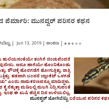
ಿದ ಪೆರ್ಮಾರಿ: ಮುನವ್ವರ್ ಪರಿಸರ ಕಥನ
ಬೆಟ್ಟು |
Jun 13, 2019
|
ಅಂಕಣ
|
 ಹುಲಿಯನಂತೆಯೇ ತಂಗಿಗೆ ಚಿಂಚುವೆಂದರೆ
ಲಗುವುದೇನು. ಅದೂ ಹಾಗೆಯೇ ಹೊಂದಿಕೊಂಡು
ು. ಶೌಚಕ್ಕೆ ಹೊರಗಡೆಗೆ ಹೋಗುತ್ತಿತ್ತು. ರಾತ್ರಿ
ತ್ತು. ತಡವಾಗಿ ಬಂದರೆ ಬ್ಲಾಂಕೆಟ್ ಒಳಗಡೆ
ಿ “ಚಿಂಚು” ಎಂದು ನಾಮಕರಣವನ್ನೂ ಮಾಡಿದ್ದಳು.
 ನೆಕ್ಕುತ್ತಾ ಮಡಿಲಲ್ಲಿ ಮಲಗಿ ನಿದ್ರಿಸುವಂತೆ
ತು. ಇಂಥ ಈ ಖುಷಿ ಹೆಚ್ಚಿನ ದಿನ ಉಳಿಯಲಿಲ್ಲ.
ಮುನವ್ವರ್ ಜೋಗಿಬೆಟ್ಟು
ಬರೆಯುವ ಪರಿಸರ ಕಥ