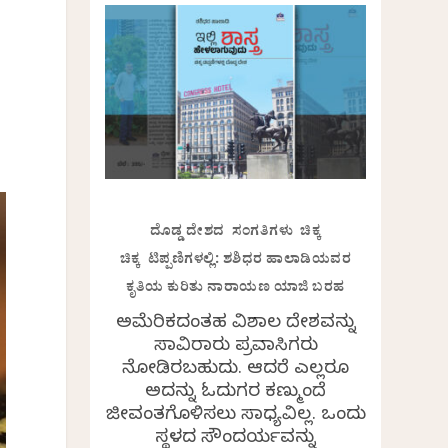
ದೊಡ್ಡ ದೇಶದ ಸಂಗತಿಗಳು ಚಿಕ್ಕ
ಚಿಕ್ಕ ಟಿಪ್ಪಣಿಗಳಲ್ಲಿ: ಶಶಿಧರ ಹಾಲಾಡಿಯವರ
ಕೃತಿಯ ಕುರಿತು ನಾರಾಯಣ ಯಾಜಿ ಬರಹ
ಅಮೆರಿಕದಂತಹ ವಿಶಾಲ ದೇಶವನ್ನು
ಸಾವಿರಾರು ಪ್ರವಾಸಿಗರು
ನೋಡಿರಬಹುದು. ಆದರೆ ಎಲ್ಲರೂ
ಅದನ್ನು ಓದುಗರ ಕಣ್ಮುಂದೆ
ಜೀವಂತಗೊಳಿಸಲು ಸಾಧ್ಯವಿಲ್ಲ. ಒಂದು
ಸ್ಥಳದ ಸೌಂದರ್ಯವನ್ನು