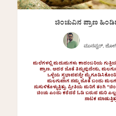
ಚಿಂಚುವಿನ ಪ್ರಾಣ ಹಿಂಡ
ಮುನವ್ವರ್, ಜೋಗಿ
ಮಲೆಗಳಲ್ಲಿ ಮದುಮಗಳು ಕಾದಂಬರಿಯ ಗುತ್ತಿಯ
ಪ್ರಾಣ. ಅದರ ಜೊತೆ ತಿನ್ನುವುದೇನು, ಮ
ಒಳ್ಳೆಯ ಸ್ವಭಾವವನ್ನೇ ಮೈಗೂಡಿಸಿಕೊಂಡಿತ್ತ
ಮಲಗುವಾಗ ನಮ್ಮ ಜೊತೆ ಬಂದು ಮಲಗುತ್ತಿ
ನುಸುಳಿಕೊಳ್ಳುತ್ತಿತ್ತು. ಪ್ರೀತಿಯ ಮರಿಗೆ ತಂಗ
ಚಿಂಚು ಎಂದು ಕರೆದರೆ ಓಡಿ ಬರುವ ಮರಿ ಎಲ್ಲರ ಕೈ
ನಾಟಕ ಮಾಡುತ್ತಿತ್