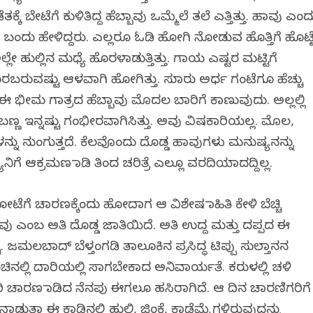
ಕೆ ಬೇಟೆಗೆ ಕುಳಿತಿದ್ದ ಹೆಬ್ಬಾವು ಒಮ್ಮೆಲೆ ತಲೆ ಎತ್ತಿತ್ತು. ಹಾವು ಎಂದ
 ಬಂದು ಹೇಳಿದ್ದರು. ಎಲ್ಲರೂ ಓಡಿ ಹೋಗಿ ನೋಡುವ ಹೊತ್ತಿಗೆ ಹೊಟ್ಟ
ೇ ಹುಲ್ಲಿನ ಮಧ್ಯೆ ಹೊರಳಾಡುತ್ತಿತ್ತು. ಗಾಯ ಎಷ್ಟರ ಮಟ್ಟಿಗೆ
ೊರಬರುವಷ್ಟು ಆಳವಾಗಿ ಹೋಗಿತ್ತು. ಸುಮಾರು ಅರ್ಧ ಗಂಟೆಗೂ ಹೆಚ್ಚು
ೂ ಈ ಭೀಮ ಗಾತ್ರದ ಹೆಬ್ಬಾವು ಮೊದಲ ಬಾರಿಗೆ ಕಾಣುವುದು. ಅಲ್ಲಲ್ಲಿ
್ಣ ಇನ್ನಷ್ಟು ಗಂಭೀರವಾಗಿಸಿತ್ತು. ಅವು ವಿಷಕಾರಿಯಲ್ಲ. ಮೊಲ,
ನು ನುಂಗುತ್ತದೆ. ಕೆಲವೊಂದು ದೊಡ್ಡ ಹಾವುಗಳು ಮನುಷ್ಯನನ್ನು
ನಿಗೆ ಆಕ್ರಮಣ ಮಾಡಿ ತಿಂದ ಚರಿತ್ರೆ ಎಲ್ಲೂ ವರದಿಯಾದದ್ದಿಲ್ಲ.
ೆ ಚಾರಣಕ್ಕೆಂದು ಹೋದಾಗ ಆ ವಿಶೇಷ ಮಾಹಿತಿ ಕೇಳಿ ಬೆಚ್ಚಿ
ೆ ಹಾವು ಎಂಬ ಅತಿ ದೊಡ್ಡ ಜಾತಿಯಿದೆ. ಅತಿ ಉದ್ದ ಮತ್ತು ದಪ್ಪದ ಈ
 ಜಮಲಬಾದ್ ಬೆಳ್ತಂಗಡಿ ತಾಲೂಕಿನ ಪ್ರಸಿದ್ಧ ಟಿಪ್ಪು ಸುಲ್ತಾನನ
ಿನಲ್ಲಿ ದಾರಿಯಲ್ಲಿ ಸಾಗಬೇಕಾದ ಅನಿವಾರ್ಯತೆ. ಕರುಳಲ್ಲಿ ಚಳಿ
ಿ ಚಾರಣ ಮಾಡಿದ ನೆನಪು ಈಗಲೂ ಹಸಿರಾಗಿದೆ. ಆ ದಿನ ಚಾರಣಿಗರಿಗೆ
ನಾಡುತ್ತಾ ಈ ಕಾಡಿನಲ್ಲಿ ಹುಲಿ, ಜಿಂಕೆ, ಕಾಡೆಮ್ಮೆಗಳಿರುವುದನ್ನು