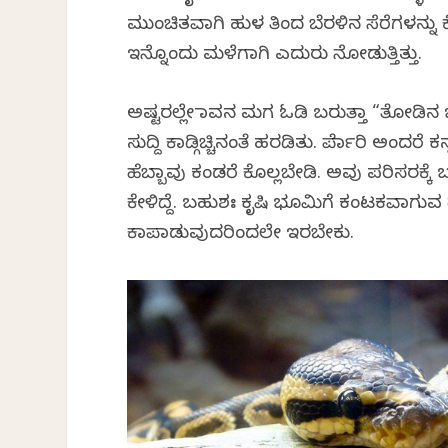
ಮುಂಚಿತವಾಗಿ ಹುಳ ತಿಂದ ಬೆರಳಿನ ಸೆರೆಗಳನ್ನು 
ಇನ್ನೊಂದು ಮಳೆಗಾಗಿ ಎದುರು ನೋಡುತ್ತಿತ್ತು.
ಅಷ್ಟರಲ್ಲೇ ಮಾವನ ಮಗ ಓಡಿ ಬರುತ್ತಾ “ತೋಡಿನ ಬ
ಸುದ್ದಿ ಕಾಡ್ಗಿಚ್ಚಿನಂತೆ ಹರಡಿತು. ಪೆರ್ಮಾರಿ ಅಂ
ಹೆಬ್ಬಾವು ಕಂಡರೆ ಕೊಲ್ಲಬೇಡಿ. ಅವು ಪರಿಸರಕ್
ಕೇಳಿದ್ದೆ. ಬಹುಶಃ ಕೃಷಿ ಭೂಮಿಗೆ ಕಂಟಕವಾಗುವ ದೊಡ
ಕಾಪಾಡುವುದರಿಂದಲೇ ಇರಬೇಕು.