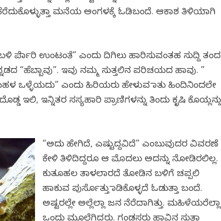
ಕೆರೆದುಕೊಳ್ಳುತ್ತಾ ಮನೆಯ ಅಂಗಳಕ್ಕೆ ಓಡಿಬಂದೆ. ಆಕಾಶ ತಿಳಿಯಾಗಿ
ಳಿ ಪೆರ್ಮಾರಿ ಉಂಟಂತೆ” ಎಂದು ದಿಗಿಲು ಹಾರಿಸುವಂತಹ ಸುದ್ದಿ ತಂದ
ದರೆ ಕನ್ನಡದ “ಹೆಬ್ಬಾವು”. ಇವು ನಮ್ಮ ಸುತ್ತಲಿನ ಪರಿಚಯದ ಹಾವು. ”
ಕೆ ಬಹಳ ಒಳ್ಳೆಯದು” ಎಂದು ಹಿರಿಯರು ಹೇಳುವ ಮಾತು ಹಿಂದಿನಿಂದಲೇ
್ಡ ಇಲಿ, ಇನ್ನಿತರ ಸಸ್ಯಹಾರಿ ಪ್ರಾಣಿಗಳನ್ನು ತಿಂದು ಕೃಷಿ ಕೊಯ್ಲನ್ನ
“ಅದು ಹೇಗಿದೆ, ಎಷ್ಟುದ್ದವಿದೆ” ಎಂಬುವುದರ ವಿವರಣೆ
ಕೇಳಿ ತಿಳಿದಿದ್ದರೂ ಆ ಮೊದಲು ಅದನ್ನು ನೋಡಿರಲಿಲ್ಲ.
ಕುತೂಹಲ ತಾಳಲಾರದೆ ತೋಡಿನ ಬಳಿಗೆ ಚಪ್ಪಲಿ
ಹಾಕುವ ಪುರ್ಸೊತ್ತು ಮಾಡಿಕೊಳ್ಳದೆ ಓಡುತ್ತಾ ಬಂದೆ.
ಅಷ್ಟರಲ್ಲೇ ಅಲ್ಲೆಲ್ಲಾ ಜನ ನೆರೆದಾಗಿತ್ತು. ಮಹಿಳೆಯರೆಲ್ಲಾ
ಒಂದು ಮೂಲೆಗಿದ್ದರು. ಗಂಡಸರು ಹಾವಿನ ಸುತ್ತಾ