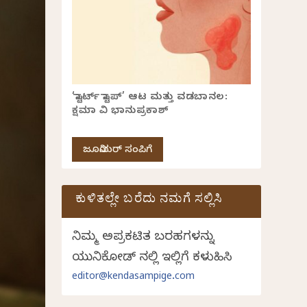
‘ಸ್ಟಾರ್ಟ್ ಸ್ಟಾಪ್’ ಆಟ ಮತ್ತು ವಡಬಾನಲ:
ಕ್ಷಮಾ ವಿ ಭಾನುಪ್ರಕಾಶ್
ಜೂನಿಯರ್ ಸಂಪಿಗೆ
ಕುಳಿತಲ್ಲೇ ಬರೆದು ನಮಗೆ ಸಲ್ಲಿಸಿ
ನಿಮ್ಮ ಅಪ್ರಕಟಿತ ಬರಹಗಳನ್ನು
ಯುನಿಕೋಡ್ ನಲ್ಲಿ ಇಲ್ಲಿಗೆ ಕಳುಹಿಸಿ
editor@kendasampige.com