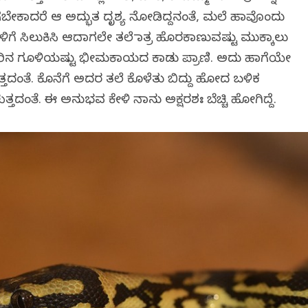
ಬೇಕಾದರೆ ಆ ಅದ್ಭುತ ದೃಶ್ಯ ನೋಡಿದ್ದನಂತೆ, ಮಲೆ ಹಾವೊಂದು
ಿಗೆ ಸಿಲುಕಿಸಿ ಆದಾಗಲೇ ತಲೆ ಮಾತ್ರ ಹೊರಕಾಣುವಷ್ಟು ಮುಕ್ಕಾಲು
, ಊರಿನ ಗೂಳಿಯಷ್ಟು ಭೀಮಕಾಯದ ಕಾಡು ಪ್ರಾಣಿ. ಅದು ಹಾಗೆಯೇ
ದಂತೆ. ಕೊನೆಗೆ ಅದರ ತಲೆ ಕೊಳೆತು ಬಿದ್ದು ಹೋದ ಬಳಿಕ
ತ್ತದಂತೆ. ಈ ಅನುಭವ ಕೇಳಿ ನಾನು ಅಕ್ಷರಶಃ ಬೆಚ್ಚಿ ಹೋಗಿದ್ದೆ.