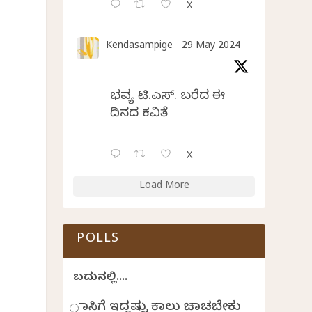
X
Kendasampige
29 May 2024
ಭವ್ಯ ಟಿ.ಎಸ್. ಬರೆದ ಈ
ದಿನದ ಕವಿತೆ
X
Load More
POLLS
ಬದುಕಿನಲ್ಲಿ....
ಹಾಸಿಗೆ ಇದ್ದಷ್ಟು ಕಾಲು ಚಾಚಬೇಕು