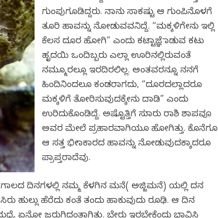
ಗುಂಪುಗೂಡಿದ್ದರು. ನಾನು ಸಾಕಷ್ಟು ಆ ಗುಂಪಿನೊಳಗೆ
ತೂರಿ ಹಾವನ್ನು ನೋಡುವವನಿದ್ದೆ. “ಮಕ್ಕಳಿಗೇನು ಇಲ್ಲಿ
ಕೆಲಸ ದೂರ ಹೋಗಿ” ಎಂದು ಕಟ್ಟಾಜ್ಞೆ ಮಾಡುವ ಕಟು
ಹೃದಯಿ ಒಂದಿಬ್ಬರು ಎಲ್ಲಾ ಊರಿನಲ್ಲಿರುವಂತೆ
ನಮ್ಮೂರಲ್ಲೂ ಇರದಿರಲಿಲ್ಲ. ಅಂತವರನ್ನೂ ನನಗೆ
ಹಿಂದಿನಿಂದಲೂ ಕಂಡರಾಗದು, “ದೂರದಲ್ಲಾದರೂ
ಮಕ್ಕಳಿಗೆ ತೋರಿಸುವುದಕ್ಕೇನು ದಾಡಿ” ಎಂದು
ಉರಿದುಕೊಂಡಿದ್ದೆ. ಅಷ್ಟೊತ್ತಿಗೆ ಸುಮಾರು ರಾಶಿ ಶಾಪವೂ
ಅವರ ಮೇಲೆ ಪ್ರಹಾರವಾಗಿಯೂ ಹೋಗಿತ್ತು. ಕೊನೆಗೂ
ಆ ಸತ್ತ ಭೀಮಾಕಾರದ ಹಾವನ್ನು ನೋಡುವುದಕ್ಕಾದರೂ
ಪ್ರಾಪ್ತರಾದೆವು.
ಗಾಲದ ದಿನಗಳಲ್ಲಿ ನಮ್ಮ ಕೆಳಗಿನ ಮನೆ( ಅಜ್ಜಿಮನೆ) ಯಲ್ಲಿ ದನ
ಿರು ಹುಲ್ಲು ಹೆರೆದು ಕಂತೆ ತಂದು ಹಾಕುವುದು ರೂಢಿ. ಆ ದಿನ
ಲಿನ ಮಧ್ಯೆ ಏನೋ ಜರುಗಿದಂತಾಗಿತ್ತು. ಬೇರು ಇರಬೇಕೆಂದು ಭಾವಿಸಿ