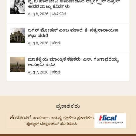
ವೈ ಬಿ ಹಾಲಬಾವಿ ಅನುವಾದಿಸಿದ ಲ್ಯಾಂಗ್ಸ್ಟನ್ ಹ್ಯೂಸ್
ಅವರ ನಾಲ್ಕು ಕವಿತೆಗಳು
Aug 8, 2026
|
ದಿನದ ಕವಿತೆ
ಜಗನ್‌ ಮೋಹನ್‌ ಎಂಬ ವಠಾರ: ಕೆ. ಸತ್ಯನಾರಾಯಣ
ಕಥಾ ಸರಣಿ
Aug 8, 2026
|
ಸರಣಿ
ಮಾಕಳ್ಳಿಯ ಮಾಂತ್ರಿಕ ಕಥಿಕರು: ಎಸ್. ಗಂಗಾಧರಯ್ಯ
ಅನುಭವ ಕಥನ
Aug 7, 2026
|
ಸರಣಿ
ಪ್ರಕಾಶಕರು