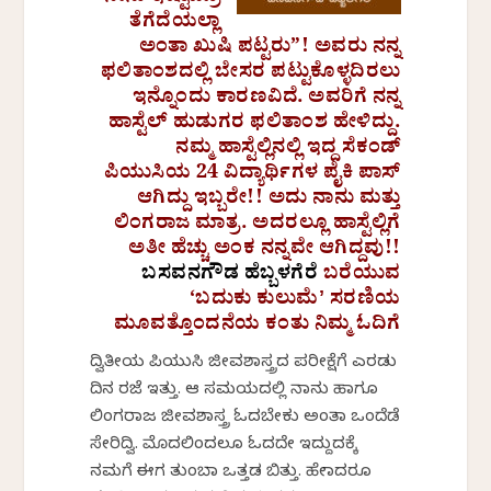
ತೆಗೆದೆಯಲ್ಲಾ
ಅಂತಾ ಖುಷಿ ಪಟ್ಟರು”! ಅವರು ನನ್ನ
ಫಲಿತಾಂಶದಲ್ಲಿ ಬೇಸರ ಪಟ್ಟುಕೊಳ್ಳದಿರಲು
ಇನ್ನೊಂದು ಕಾರಣವಿದೆ. ಅವರಿಗೆ ನನ್ನ
ಹಾಸ್ಟೆಲ್ ಹುಡುಗರ ಫಲಿತಾಂಶ ಹೇಳಿದ್ದು.
ನಮ್ಮ ಹಾಸ್ಟೆಲ್ಲಿನಲ್ಲಿ ಇದ್ದ ಸೆಕಂಡ್
ಪಿಯುಸಿಯ 24 ವಿದ್ಯಾರ್ಥಿಗಳ ಪೈಕಿ ಪಾಸ್
ಆಗಿದ್ದು ಇಬ್ಬರೇ!! ಅದು ನಾನು ಮತ್ತು
ಲಿಂಗರಾಜ ಮಾತ್ರ. ಅದರಲ್ಲೂ ಹಾಸ್ಟೆಲ್ಲಿಗೆ
ಅತೀ ಹೆಚ್ಚು ಅಂಕ ನನ್ನವೇ ಆಗಿದ್ದವು!!
ಬಸವನಗೌಡ ಹೆಬ್ಬಳಗೆರೆ
ಬರೆಯುವ
‘ಬದುಕು ಕುಲುಮೆʼ ಸರಣಿಯ
ಮೂವತ್ತೊಂದನೆಯ ಕಂತು ನಿಮ್ಮ ಓದಿಗೆ
ದ್ವಿತೀಯ ಪಿಯುಸಿ ಜೀವಶಾಸ್ತ್ರದ ಪರೀಕ್ಷೆಗೆ ಎರಡು
ದಿನ ರಜೆ ಇತ್ತು. ಆ ಸಮಯದಲ್ಲಿ ನಾನು ಹಾಗೂ
ಲಿಂಗರಾಜ ಜೀವಶಾಸ್ತ್ರ ಓದಬೇಕು ಅಂತಾ ಒಂದೆಡೆ
ಸೇರಿದ್ವಿ. ಮೊದಲಿಂದಲೂ ಓದದೇ ಇದ್ದುದಕ್ಕೆ
ನಮಗೆ ಈಗ ತುಂಬಾ ಒತ್ತಡ ಬಿತ್ತು. ಹೇಗಾದರೂ