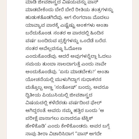
ಮಾಡಿ ಜೀವಶಾಸ್ತ್ರದ ವಿಷಯವನ್ನು ಪಾಸ್
ಮಾಡಬೇಕೆಂದು ಬೇರೆ ಬೇರೆ ರೀತಿಯ ತಂತ್ರಗಳನ್ನು
ಹುಡುಕತೊಡಗಿದೆವು. ಆಗ ಲಿಂಗರಾಜ ಮೊದಲು
ಯಾವ್ಯಾವ ಪಾಠಕ್ಕೆ ಎಷ್ಟೆಷ್ಟು ಅಂಕಗಳು ಅಂತಾ
ಬರೆದುಕೊಂಡ. ನಂತರ ಆ ಪಾಠದಲ್ಲಿ ಹಿಂದಿನ
ವರ್ಷ ಬಂದಿರುವ ಪ್ರಶ್ನೆಗಳನ್ನು ಒಂದೆಡೆ ಬರೆದ.
ನಂತರ ಅವೆಲ್ಲವನ್ನೂ ಓದೋಣ
ಎಂದುಕೊಂಡೆವು. ಆದರೆ ಅವುಗಳನ್ನೆಲ್ಲಾ ಓದಲು
ಸಮಯ ತುಂಬಾ ಸಾಲದಾಗುತ್ತೆ ಎಂದು ನಾವೇ
ಅಂದುಕೊಂಡೆವು. ‘ಏನು ಮಾಡಬೇಕು?’ ಅಂತಾ
ಯೋಚನೆಯಲ್ಲಿ ಮುಳುಗಿದ್ದಾಗ ಸುಧಾಕರನ
ಮತ್ತೊಬ್ಬ ಅಣ್ಣ ‘ಸಂತೋಷ್’ ಬಂದ್ರು. ಅವರೂ
ದ್ವಿತೀಯ ಪಿಯುಸಿಯಲ್ಲಿ ಜೀವಶಾಸ್ತ್ರದ
ವಿಷಯದಲ್ಲಿ ಕಳೆದೆರಡು ವರ್ಷದಿಂದ ಫೇಲ್
ಆಗಿದ್ದರಂತೆ. ಅವರು ನಮ್ಮ ಹತ್ತಿರ ಬಂದು ‘ಆ
ಪರೀಕ್ಷೆ ಪಾಸಾಗಲು ಏನಾದರೂ ಟೆಕ್ನಿಕ್
ಹೇಳಿಕೊಡಿ’ ಎಂದು ಕೇಳಿಕೊಂಡರು. ಅವರ ಬಗ್ಗೆ
ನಾವು ತೀರಾ ವಿಚಾರಿಸಿದಾಗ “ಪಾಸ್ ಆಗದೇ