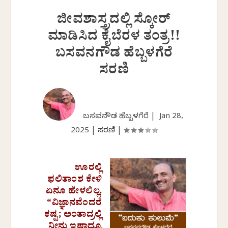
ಜೀವಶಾಸ್ತ್ರದಲ್ಲಿ ಸ್ಕೋರ್
ಮಾಡಿಸಿದ ಕೈಬೆರಳ ತಂತ್ರ!!
ಬಸವನಗೌಡ ಹೆಬ್ಬಳಗೆರೆ‌
ಸರಣಿ
ಬಸವನಗೌಡ ಹೆಬ್ಬಳಗೆರೆ |
Jan 28,
2025
|
ಸರಣಿ
|
ಊರಲ್ಲಿ
ಫಲಿತಾಂಶ ಕೇಳಿ
ಏನೂ ಹೇಳಲಿಲ್ಲ.
“ವಿಜ್ಞಾನವೆಂದರೆ
ಕಷ್ಟ; ಅಂತಾದ್ರಲ್ಲಿ
ನೀನು ಇಷ್ಟಾದ್ರೂ