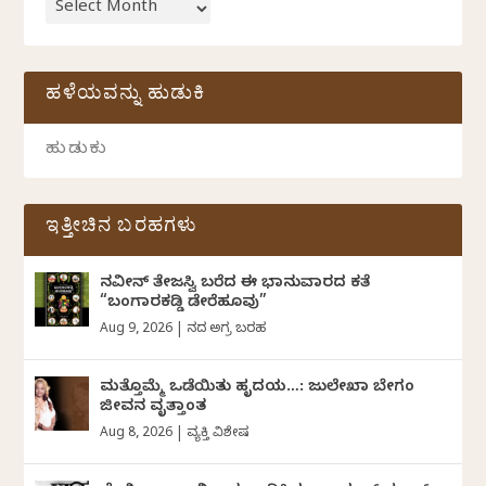
ಹಳೆಯವನ್ನು ಹುಡುಕಿ
ಇತ್ತೀಚಿನ ಬರಹಗಳು
ನವೀನ್‌ ತೇಜಸ್ವಿ ಬರೆದ ಈ ಭಾನುವಾರದ ಕತೆ
“ಬಂಗಾರಕಡ್ಡಿ ಡೇರೆಹೂವು”
Aug 9, 2026
|
ದಿನದ ಅಗ್ರ ಬರಹ
ಮತ್ತೊಮ್ಮೆ ಒಡೆಯಿತು ಹೃದಯ…: ಜುಲೇಖಾ ಬೇಗಂ
ಜೀವನ ವೃತ್ತಾಂತ
Aug 8, 2026
|
ವ್ಯಕ್ತಿ ವಿಶೇಷ