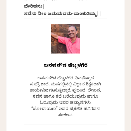
ಬೇರಿಹನು|
ಸವೆಸು ನೀಂ ಜನುಮವನು-ಮಂಕುತಿಮ್ಮ||
ಬಸವನಗೌಡ ಹೆಬ್ಬಳಗೆರೆ
ಬಸವನಗೌಡ ಹೆಬ್ಬಳಗೆರೆ ಶಿವಮೊಗ್ಗದ
ಸ.ಪ್ರೌ.ಶಾಲೆ, ಮಸಗಲ್ಲಿನಲ್ಲಿ ವಿಜ್ಞಾನ ಶಿಕ್ಷಕರಾಗಿ
ಕಾರ್ಯನಿರ್ವಹಿಸುತ್ತಿದ್ದಾರೆ. ಪ್ರಬಂಧ, ಲೇಖನ,
ಕವನ ಹಾಗೂ ಕಥೆ ಬರೆಯುವುದು ಹಾಗೂ
ಓದುವುದು ಇವರ ಹವ್ಯಾಸಗಳು.
“ಬೋಳಾಯಣ” ಇವರ ಪ್ರಕಟಿತ ಹನಿಗವನ
ಸಂಕಲನ.