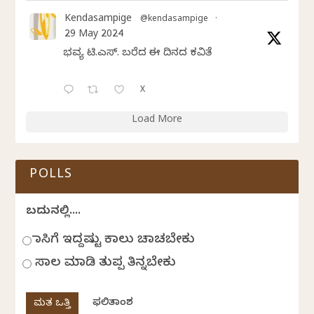
Kendasampige
@kendasampige
·
29 May 2024
ಭವ್ಯ ಟಿ.ಎಸ್. ಬರೆದ ಈ ದಿನದ ಕವಿತೆ
X
Load More
POLLS
ಬದುಕಿನಲ್ಲಿ....
ಹಾಸಿಗೆ ಇದ್ದಷ್ಟು ಕಾಲು ಚಾಚಬೇಕು
ಸಾಲ ಮಾಡಿ ತುಪ್ಪ ತಿನ್ನಬೇಕು
ಫಲಿತಾಂಶ