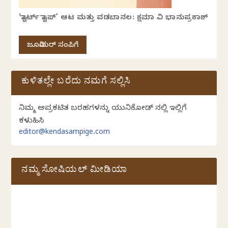
‘ಸ್ಟಾರ್ಟ್ ಸ್ಟಾಪ್’ ಆಟ ಮತ್ತು ವಡಬಾನಲ: ಕ್ಷಮಾ ವಿ ಭಾನುಪ್ರಕಾಶ್
ಜೂನಿಯರ್ ಸಂಪಿಗೆ
ಕುಳಿತಲ್ಲೇ ಬರೆದು ನಮಗೆ ಸಲ್ಲಿಸಿ
ನಿಮ್ಮ ಅಪ್ರಕಟಿತ ಬರಹಗಳನ್ನು ಯುನಿಕೋಡ್ ನಲ್ಲಿ ಇಲ್ಲಿಗೆ
ಕಳುಹಿಸಿ
editor@kendasampige.com
ನಮ್ಮ ಸೋಷಿಯಲ್‌ ಮೀಡಿಯಾ