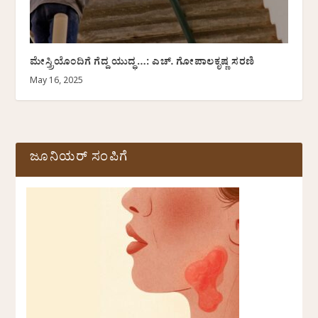
ಮೇಸ್ತ್ರಿಯೊಂದಿಗೆ ಗೆದ್ದ ಯುದ್ಧ…: ಎಚ್. ಗೋಪಾಲಕೃಷ್ಣ ಸರಣಿ
May 16, 2025
ಜೂನಿಯರ್ ಸಂಪಿಗೆ