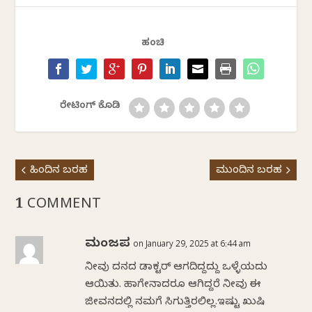
ಹಂಚಿ
ರೇಟಿಂಗ್ ಕೊಡಿ
ಹಿಂದಿನ ಬರಹ
ಮುಂದಿನ ಬರಹ
1 COMMENT
ಮಂಜಪ್ಪ
on January 29, 2025 at 6:44 am
ನೀವು ದನದ ಡಾಕ್ಟರ್ ಆಗದಿದ್ದದ್ದು ಒಳ್ಳೆಯದು
ಆಯಿತು. ಹಾಗೇನಾದರೂ ಆಗಿದ್ದರೆ ನೀವು ಈ
ಜೀವನದಲ್ಲಿ ನಮಗೆ ಸಿಗುತ್ತಿರಲಿಲ್ಲ.ಇಷ್ಟು ಖುಷಿ