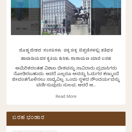
ದೊಡ್ಡ ದೇಶದ ಸಂಗತಿಗಳು ಚಿಕ್ಕ ಚಿಕ್ಕ ಟಿಪ್ಪಣಿಗಳಲ್ಲಿ: ಶಶಿಧರ
ಹಾಲಾಡಿಯವರ ಕೃತಿಯ ಕುರಿತು ನಾರಾಯಣ ಯಾಜಿ ಬರಹ
ಅಮೆರಿಕದಂತಹ ವಿಶಾಲ ದೇಶವನ್ನು ಸಾವಿರಾರು ಪ್ರವಾಸಿಗರು
ನೋಡಿರಬಹುದು. ಆದರೆ ಎಲ್ಲರೂ ಅದನ್ನು ಓದುಗರ ಕಣ್ಮುಂದೆ
ಜೀವಂತಗೊಳಿಸಲು ಸಾಧ್ಯವಿಲ್ಲ. ಒಂದು ಸ್ಥಳದ ಸೌಂದರ್ಯವನ್ನು
ವರ್ಣಿಸುವುದು ಸುಲಭ; ಆದರೆ ಆ...
Read More
ಬರಹ ಭಂಡಾರ