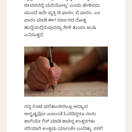
ಜೀವನದಲ್ಲಿ ಮರೆಯೋಲ್ಲ’ ಎಂದು ಹೇಳಿದರು.
ಮುಂದೆ ಇದೇ ವ್ಯಕ್ತಿ ಡಿ ಫಾರಂ, ಬಿ ಫಾರಂ, ಎಂ
ಫಾರಂ ಮಾಡಿ ಈಗ ಸರ್ಕಾರದ ದೊಡ್ಡ
ಹುದ್ದೆಯಲ್ಲಿರುವುದನ್ನು ಕೇಳಿ ತುಂಬಾ ಖುಷಿ
ಎನಿಸುತ್ತದೆ.
ನನ್ನ ಸಿಇಟಿ ಫಲಿತಾಂಶದಲ್ಲೂ ಅದ್ಯಾವ
ಅದೃಷ್ಟವೋ ಎಂಬಂತೆ ಓದದಿದ್ದರೂ ನಾನು
ಹಾಗೆಯೇ ಗೆಸ್ ಮಾಡಿ ಹಾಕಿದ್ದ ಉತ್ತರಗಳು
ಸರಿಯಾಗಿ ಉತ್ತಮ ರ್ಯಾಂಕೇ ಬಂದಿತ್ತು. ನನಗೆ