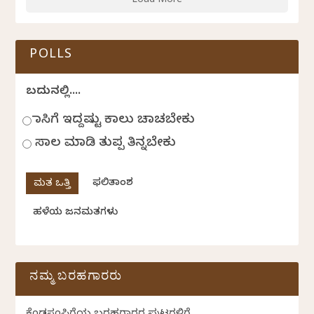
Load More
POLLS
ಬದುಕಿನಲ್ಲಿ....
ಹಾಸಿಗೆ ಇದ್ದಷ್ಟು ಕಾಲು ಚಾಚಬೇಕು
ಸಾಲ ಮಾಡಿ ತುಪ್ಪ ತಿನ್ನಬೇಕು
ಫಲಿತಾಂಶ
ಹಳೆಯ ಜನಮತಗಳು
ನಮ್ಮ ಬರಹಗಾರರು