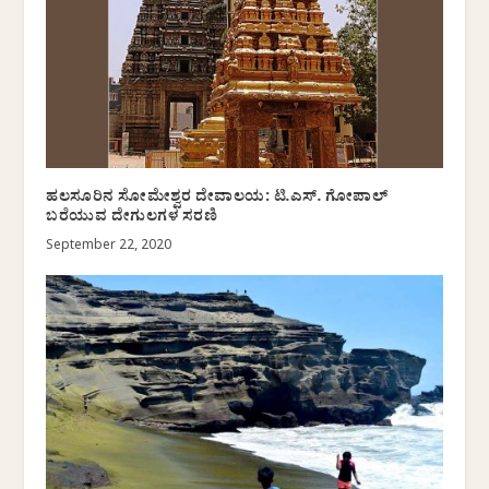
ಹಲಸೂರಿನ ಸೋಮೇಶ್ವರ ದೇವಾಲಯ: ಟಿ.ಎಸ್. ಗೋಪಾಲ್
ಬರೆಯುವ ದೇಗುಲಗಳ ಸರಣಿ
September 22, 2020