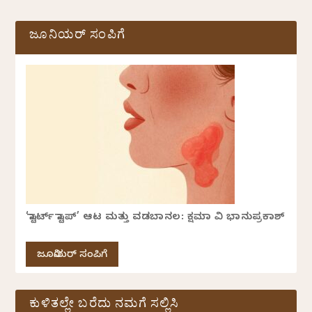
ಜೂನಿಯರ್ ಸಂಪಿಗೆ
‘ಸ್ಟಾರ್ಟ್ ಸ್ಟಾಪ್’ ಆಟ ಮತ್ತು ವಡಬಾನಲ: ಕ್ಷಮಾ ವಿ ಭಾನುಪ್ರಕಾಶ್
ಜೂನಿಯರ್ ಸಂಪಿಗೆ
ಕುಳಿತಲ್ಲೇ ಬರೆದು ನಮಗೆ ಸಲ್ಲಿಸಿ