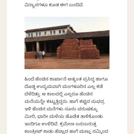
ವಿನ್ಯಾಸಗಳೂ ಕೂಡ ಈಗ ಬಂದಿವೆ.
ಹಿಂದೆ ಹೆಂಚಿನ ಕಾರ್ಖಾನೆ ಅತ್ಯಂತ ಪ್ರಸಿದ್ಧ ಹಾಗೂ
ದೊಡ್ಡ ಉದ್ಯಮವಾಗಿ ಮಂಗಳೂರಿನ ಎಲ್ಲ ಕಡೆ
ಬೆಳೆದಿತ್ತು. ಆ ಕಾಲದಲ್ಲಿ ಎಲ್ಲರೂ ಹೆಂಚಿನ
ಮನೆಯನ್ನೇ ಕಟ್ಟುತ್ತಿದ್ದರು. ಹಾಗೆ ಕಟ್ಟಿದ ಸುಭದ್ರ
ಇಳಿ ಹೆಂಚಿನ ಮನೆಗಳು ನೂರು ವರುಷಕ್ಕೂ
ಮೀರಿ, ಭಾರೀ ಮಳೆಯ ಹೊಡೆತ ತಾಳಿಕೊಂಡು
ಇಂದಿಗೂ ಉಳಿದಿವೆ. ಕ್ರಮೇಣ ಬರುಬರುತ್ತ
ಕಾಂಕ್ರೀಟ್ ಕಾಡು ಹೆಚ್ಚಾದ ಹಾಗೆ ಮಣ್ಣು ನಮ್ಮಿಂದ