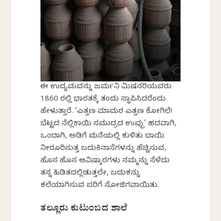
ಈ ಉದ್ಯಮವನ್ನು ಜರ್ಮನಿ ಮಿಷನರಿಯವರು
1860 ರಲ್ಲಿ ಭಾರತಕ್ಕೆ ತಂದು ಸ್ಥಾಪಿಸಿದರೆಂದು
ಹೇಳುತ್ತಾರೆ. ‘ಎತ್ತಣ ಮಾಮರ ಎತ್ತಣ ಕೋಗಿಲೆ!
ಬೆಟ್ಟದ ನೆಲ್ಲಿಕಾಯಿ ಸಮುದ್ರದ ಉಪ್ಪು’ ಹದವಾಗಿ,
ಒಂದಾಗಿ, ಅಡಿಗೆ ಮನೆಯಲ್ಲಿ ಕುಳಿತು ಬಾಯಿ
ನೀರೂರಿಸುತ್ತ ಬದುಕಿನಾಸೆಗಳನ್ನು ಹೆಚ್ಚಿಸುವ,
ಹೊಸ ಹೊಸ ಆವಿಷ್ಕಾರಗಳು ನಮ್ಮನ್ನು ಸೆಳೆದು
ತನ್ನ ಹಿಡಿತದಲ್ಲಿಡುತ್ತಲೇ, ಬದುಕನ್ನು
ಕಲೆಯಾಗಿಸುವ ಪರಿಗೆ ಸೋಜಿಗವಾಯಿತು.
ತಲ್ಲೂರು ಕುಟುಂಬದ ಶಾಲೆ