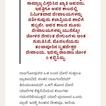
ಸಾಮ್ರಾಜ್ಯ ವಿಸ್ತರಿಸಿದ ಖ್ಯಾತಿ ಅವರದು.
ಇವತ್ತಿಗೂ ಅವರ ಕಾಲದಲ್ಲಿ
ನಿರ್ಮಿತವಾದ ದೇವಾಲಯಗಳನ್ನು
ದರ್ಶಿಸುವುದು ಕಲಾಪ್ರಿಯರ ಪಾಲಿಗೆ
ಹಬ್ಬವೇ. ಅವರ ಕಾಲದ ಮೂರು
ದೇವಾಲಯಗಳನ್ನು ಯುನೆಸ್ಕೋ
ಚೋಳರ ಜೀವಂತ ದೇಗುಲಗಳು ಅಂತ
ಗುರುತಿಸಿದೆ. ಮೊದಲನೆಯದು
ತಂಜಾವೂರಿನ ಬೃಹದೇಶ್ವರ
ದೇವಾಲಯ. ಇದನ್ನು ರಾಜರಾಜ ಚೋಳ
೧ ಕಟ್ಟಿಸಿದ್ದು.
ರಾಜಗೋಪುರದ ಒಳ ಬಂದ ಮೇಲೆ ಸುತ್ತಲೂ
ಪ್ರಾಕಾರವಿದೆ, ನಂತರ ರಾಜಗಂಬಿರಮ್‌
ತಿರುಮಂಟಪಮ್‌. ಒಳಗೆ ಹೋದ ಮೇಲೆ
ಯಾಲಿಗಳ ಕೆತ್ತನೆಯಿರುವ ಕಂಬಗಳು
ಗಮನಸೆಳೆಯುತ್ತವೆ. ಯಾಲಿ ಪುರಾಣದ ಒಂದು
ಪ್ರಾಣಿ. ಇದಕ್ಕೆ ಸಿಂಹದ ದೇಹವೂ, ಆನೆಯ