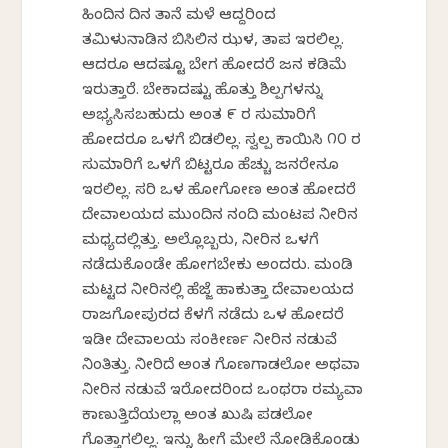
ಹಿಂದಿನ ದಿನ ತಾನೆ ಮಳೆ ಆಗಿದ್ದರಿಂದ
ತಮಿಳುನಾಡಿನ ಬಿಸಿಲಿನ ಝಳ, ತಾಪ ಇರಲಿಲ್ಲ.
ಆದರೂ ಆದಷ್ಟೂ ಬೇಗ ಹೋದರೆ ಜನ ಕಡಿಮೆ
ಇರುತ್ತಾರೆ. ಬೇಕಾದಷ್ಟು ಹೊತ್ತು ಶಿಲ್ಪಗಳನ್ನು
ಅಭ್ಯಸಿಸಬಹುದು ಅಂತ ೯ ರ ಸುಮಾರಿಗೆ
ಹೋದರೂ ಒಳಗೆ ಬಿಡಲಿಲ್ಲ. ಸ್ವಲ್ಪ ಕಾಯಿಸಿ ೧೦ ರ
ಸುಮಾರಿಗೆ ಒಳಗೆ ಬಿಟ್ಟರೂ ಹೆಚ್ಚು ಜನರೇನೂ
ಇರಲಿಲ್ಲ. ಸರಿ ಒಳ ಹೋಗೋಣ ಅಂತ ಹೋದರೆ
ದೇವಾಲಯದ ಮುಂದಿನ ನಂದಿ ಮಂಟಪ ನೀರಿನ
ಮಧ್ಯದಲ್ಲಿತ್ತು. ಅಲ್ಲೊಬ್ಬರು, ನೀರಿನ ಒಳಗೆ
ನಡೆದುಕೊಂಡೇ ಹೋಗಬೇಕು ಅಂದರು. ಮಂಡಿ
ಮಟ್ಟದ ನೀರಿನಲ್ಲಿ ಹೆಜ್ಜೆ ಹಾಕುತ್ತಾ ದೇವಾಲಯದ
ರಾಜಗೋಪುರದ ಕೆಳಗೆ ನಡೆದು ಒಳ ಹೋದರೆ
ಇಡೀ ದೇವಾಲಯ ಸಂಕೀರ್ಣ ನೀರಿನ ನಡುವೆ
ನಿಂತಿತ್ತು. ನೀರಿದೆ ಅಂತ ಗೊಣಗಾಡಲೋ ಅಥವಾ
ನೀರಿನ ನಡುವೆ ಇರೋದರಿಂದ ಒಂಥರಾ ರಮ್ಯವಾಗಿ
ಕಾಣುತ್ತಿದೆಯಲ್ಲಾ ಅಂತ ಖುಷಿ ಪಡಲೋ
ಗೊತ್ತಾಗಲಿಲ್ಲ. ಇನ್ನು ಹೀಗೆ ಮೇಲೆ ನೋಡಿಕೊಂಡು