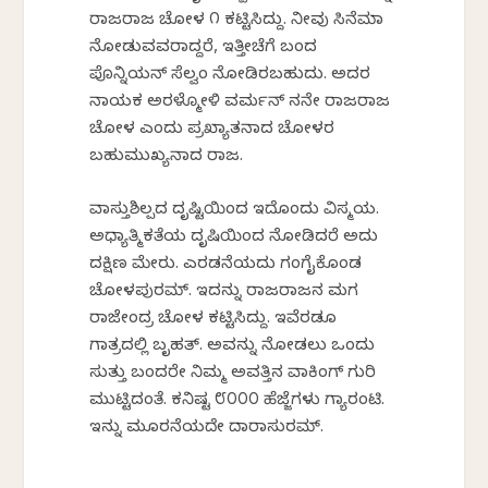
ರಾಜರಾಜ ಚೋಳ ೧ ಕಟ್ಟಿಸಿದ್ದು. ನೀವು ಸಿನೆಮಾ
ನೋಡುವವರಾಗಿದ್ದರೆ, ಇತ್ತೀಚೆಗೆ ಬಂದ
ಪೊನ್ನಿಯನ್‌ ಸೆಲ್ವಂ ನೋಡಿರಬಹುದು. ಅದರ
ನಾಯಕ ಅರಳ್ಮೋಳಿ ವರ್ಮನ್‌ ನನೇ ರಾಜರಾಜ
ಚೋಳ ಎಂದು ಪ್ರಖ್ಯಾತನಾದ ಚೋಳರ
ಬಹುಮುಖ್ಯನಾದ ರಾಜ.
ವಾಸ್ತುಶಿಲ್ಪದ ದೃಷ್ಟಿಯಿಂದ ಇದೊಂದು ವಿಸ್ಮಯ.
ಅಧ್ಯಾತ್ಮಿಕತೆಯ ದೃಷಿಯಿಂದ ನೋಡಿದರೆ ಅದು
ದಕ್ಷಿಣ ಮೇರು. ಎರಡನೆಯದು ಗಂಗೈಕೊಂಡ
ಚೋಳಪುರಮ್. ಇದನ್ನು ರಾಜರಾಜನ ಮಗ
ರಾಜೇಂದ್ರ ಚೋಳ ಕಟ್ಟಿಸಿದ್ದು. ಇವೆರಡೂ
ಗಾತ್ರದಲ್ಲಿ ಬೃಹತ್‌. ಅವನ್ನು ನೋಡಲು ಒಂದು
ಸುತ್ತು ಬಂದರೇ ನಿಮ್ಮ ಅವತ್ತಿನ ವಾಕಿಂಗ್‌ ಗುರಿ
ಮುಟ್ಟಿದಂತೆ. ಕನಿಷ್ಟ ೮೦೦೦ ಹೆಜ್ಜೆಗಳು ಗ್ಯಾರಂಟಿ.
ಇನ್ನು ಮೂರನೆಯದೇ ದಾರಾಸುರಮ್.