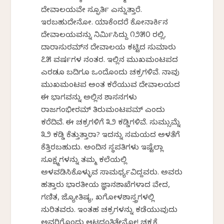
ದೇವಾಲಯವೇ ಸ್ಫೂರ್ತಿ ಎನ್ನುತ್ತಾರೆ.
ಇರಬಹುದೇನೋ. ಯಾಕೆಂದರೆ ಕೋನಾರ್ಕಿನ
ದೇವಾಲಯವನ್ನು ನಿರ್ಮಿಸಿದ್ದು ೧೨೫೦ ರಲ್ಲಿ,
ದಾರಾಸುರಮ್‌ನ ದೇವಾಲಯ ಕಟ್ಟಿದ ಸುಮಾರು
೭೫ ವರ್ಷಗಳ ನಂತರ. ಇಲ್ಲಿನ ಮುಖಮಂಟಪದ
ಎರಡೂ ಬದಿಗೂ ಒಂದೊಂದು ಚಕ್ರಗಳಿವೆ. ನಾವು
ಮುಖಮಂಟಪ ಅಂತ ಕರೆಯುವ ದೇವಾಲಯದ
ಈ ಭಾಗವನ್ನು ಅಲ್ಲಿನ ಶಾಸನಗಳು
ರಾಜಗಂಭೀರಮ್‌ ತಿರುಮಂಟಪಮ್‌ ಎಂದು
ಕರೆದಿವೆ. ಈ ಚಕ್ರಗಳಿಗೆ ೩೨ ಕಡ್ಡಿಗಳಿವೆ. ಸುಮ್ಸುಮ್ನೆ
೩೨ ಕಡ್ಡಿ ಕೆತ್ತುತ್ತಾರಾ? ಇದನ್ನು ಸಮಯದ ಅಳತೆಗೆ
ಕೆತ್ತಿರಬಹುದು. ಅಂದಿನ ಸ್ಥಪತಿಗಳು ಇಷ್ಟೆಲ್ಲಾ
ಸೂಕ್ಷ್ಮಗಳನ್ನು ತಮ್ಮ ಕಲೆಯಲ್ಲಿ
ಅಳವಡಿಸಿಕೊಳ್ಳುವ ಸಾಮರ್ಥ್ಯವಿದ್ದವರು. ಅವರು
ಹತ್ತಾರು ಭಾರತೀಯ ಜ್ಞಾನಶಾಖೆಗಳಾದ ವೇದ,
ಗಣಿತ, ಜ್ಯೋತಿಷ್ಯ, ಖಗೋಳಶಾಸ್ತ್ರಗಳಲ್ಲಿ
ನುರಿತವರು. ಇಂತಹ ಚಕ್ರಗಳನ್ನು ಕಡೆಯುವುದು
ಅವರಿಗೊಂದು ಆಟದಂತಿತ್ತೇನೋ! ಚಕ್ರಕ್ಕೆ