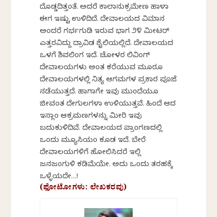
ದೊಡ್ಡದಿತ್ತಂತೆ. ಅದರೆ ಕಾಲಾನುಕ್ರಮೇಣ ಹಾಳಾಗಿ
ಈಗ ಇಷ್ಟು ಉಳಿದಿದೆ. ದೇವಾಲಯದ ವಿಮಾನ
ಅಂದರೆ ಗರ್ಭಗುಡಿ ಇರುವ ಭಾಗ ೨೪ ಮೀಟರ್‌
ಎತ್ತರವಿದ್ದು ದ್ರಾವಿಡ ಶೈಲಿಯಲ್ಲಿದೆ. ದೇವಾಲಯದ
ಒಳಗೆ ಶಿವಲಿಂಗ ಇದೆ. ಚೋಳರ ಲಿವಿಂಗ್‌
ದೇವಾಲಯಗಳು ಅಂತ ಕರೆಯುವ ಮೂರೂ
ದೇವಾಲಯಗಳಲ್ಲಿ ನಿತ್ಯ ಆಗಮಗಳ ಪ್ರಕಾರ ಪೂಜೆ
ನಡೆಯುತ್ತದೆ. ಹಾಗಾಗೇ ಇವು ಮುಂದೆಯೂ
ಜೀವಂತ ದೇಗುಲಗಳಾಗಿ ಉಳಿಯುತ್ತವೆ. ಹಿಂದೆ ಆದ
ಇಸ್ಲಾಂ ಆಕ್ರಮಣಗಳನ್ನು ಮೀರಿ ಇವು
ಬದುಕುಳಿದಿವೆ. ದೇವಾಲಯದ ಪ್ರಾಂಗಣದಲ್ಲಿ
ಒಂದು ಮ್ಯೂಸಿಯಂ ಕೂಡ ಇದೆ. ಬೇರೆ
ದೇವಾಲಯಗಳಿಗೆ ಹೋಲಿಸಿದರೆ ಇಲ್ಲಿ
ಜನಜಂಗುಳಿ ಕಡಿಮೆಯೇ. ಅದು ಒಂದು ತರಹಕ್ಕೆ
ಒಳ್ಳೆಯದೇ…!
(ಫೋಟೋಗಳು: ಲೇಖಕರವು)