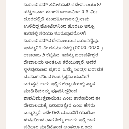
ದಾರಾಸುರಮ್‌ ತಮಿಳುನಾಡಿನ ದೇವಾಲಯಗಳ
ಪಟ್ಟಣವಾದ ಕುಂಭಕೋಣಂನಿಂದ ೩ ಕಿ. ಮೀ
ದೂರದಲ್ಲಿದೆ. ಕುಂಭಕೋಣಂನಲ್ಲಿ ನಾವು
ಉಳಿದಿದ್ದ ಹೋಟೆಲ್‌ನಿಂದ ಹೊರಟು ಇನ್ನೂ
ಕಾರಿನಲ್ಲಿ ಸರಿಯಾಗಿ ಕೂರುವುದರೊಳಗೆ
ದಾರಾಸುರಮ್‌ನ ದೇವಾಲಯದ ಮುಂದಿದ್ದೆವು.
ಇದನ್ನು೧೨ ನೇ ಶತಮಾನದಲ್ಲಿ (೧೧೪೩-೧೧೭೩ )
ರಾಜರಾಜ ೨ ಕಟ್ಟಿಸಿದ. ಇದನ್ನು ಐರಾವತೇಶ್ವರ
ದೇವಾಲಯ ಅಂತಲೂ ಕರೆಯುತ್ತಾರೆ. ಅದರ
ಸ್ಥಳಪುರಾಣದ ಪ್ರಕಾರ, ಒಮ್ಮೆ ಇಂದ್ರನ ಐರಾವತ
ದೂರ್ವಾಸನಿಂದ ಶಾಪಗ್ರಸ್ತವಾಗಿ ಭೂಮಿಗೆ
ಬರುತ್ತದೆ. ಅದು ಇಲ್ಲಿನ ಕಲ್ಯಾಣಿಯಲ್ಲಿ ಸ್ನಾನ
ಮಾಡಿ ಶಿವನನ್ನು ಪೂಜಿಸಿದ್ದರಿಂದ
ಶಾಪವಿಮುಕ್ತವಾಯಿತು ಎಂಬ ಕಾರಣದಿಂದ ಈ
ದೇವಾಲಯಕ್ಕೆ ಐರಾವತಶ್ವೇರ ಎಂಬ ಹೆಸರು
ಎನ್ನುತ್ತಾರೆ. ಇದೇ ರೀತಿ ಯಮನಿಗೆ ಯಾರೋ
ಋಷಿಯಿಂದ ಶಾಪ ಸಿಕ್ಕು ಅವನು ಇಲ್ಲಿ ಶಾಪ
ಪರಿಹಾರ ಮಾಡಿಕೊಂಡ ಅಂತಲೂ ಒಂದು