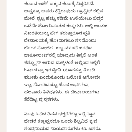
ಕಂಬದ ಆಚೆಗೆ ಪಕ್ಕದ ಕಂಬಕ್ಕೆ ವಿಸ್ತರಿಸಿವೆ.
ಅಷ್ಟಕ್ಕೂ ಅವರು ಕೆತ್ತಿರುವುದು ಗ್ರಾನೈಟ್‌ ಕಲ್ಲಿನ
ಮೇಲೆ. ಸ್ವಲ್ಪ ಹೆಚ್ಚು ಕಡಿಮೆ ಉಳಿಯೇಟು ಬಿದ್ದರೆ
ಒಡೆದೇ ಹೋಗುವಂತಹ ಕಲ್ಲುಗಳು. ಅಲ್ಲಿ ಅಂತಹ
ನಿಖರತೆಯನ್ನು ಹೇಗೆ ತರುತ್ತಾರೋ! ಪ್ರತಿ
ದೇವಾಲಯಕ್ಕೆ ಹೋದಾಗಲೂ ನನಗಿದೊಂದು
ಬೆರಗು! ಸೋಜಿಗ.. ಕಣ್ಣ ಮುಂದೆ ಹರಡಿದ
ಚಾಕೋಲೇಟ್‌ನಲ್ಲಿ ಯಾವುದು ತಿನ್ನಲಿ ಅಂತ
ಕನ್ಫ್ಯೂಸ್‌ ಆಗುವ ಮಕ್ಕಳಂತೆ ಅಲ್ಲಿಂದ ಇಲ್ಲಿಗೆ
ಓಡಾಡುತ್ತಾ ಇರುತ್ತೀನಿ. ಯಾವತ್ತೂ ನೋಡಿ
ಮುಗೀತು ಎಂದುಕೊಂಡು ಬರೋಕೆ ಆಗೋದೇ
ಇಲ್ಲ, ನೋಡಿದಷ್ಟೂ ಹೊಸ ಅರ್ಥಗಳು,
ಹಲವಾರು ತಿಳಿವುಗಳು.. ಈ ದೇವಾಲಯಗಳು
ತೆರೆದಿಟ್ಟ ಪುಸ್ತಕಗಳು.
ನಾವು ಓದಿದ ಶಿವನ ಭಕ್ತರಿಗೆಲ್ಲಾ ಇಲ್ಲಿ ಸ್ಥಾನ.
ಬೇಡರ ಕಣ್ಣಪ್ಪನದೂ ಒಂದು ಶಿಲ್ಪವಿದೆ. ಶೈವ
ಸಂಪ್ರದಾಯದ ನಾಯನಾರುಗಳು ೬೩ ಜನರು.