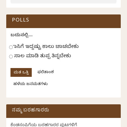
POLLS
ಬದುಕಿನಲ್ಲಿ....
ಹಾಸಿಗೆ ಇದ್ದಷ್ಟು ಕಾಲು ಚಾಚಬೇಕು
ಸಾಲ ಮಾಡಿ ತುಪ್ಪ ತಿನ್ನಬೇಕು
ಫಲಿತಾಂಶ
ಹಳೆಯ ಜನಮತಗಳು
ನಮ್ಮ ಬರಹಗಾರರು
ಕೆಂಡಸಂಪಿಗೆಯ ಬರಹಗಾರರ ಪುಟಗಳಿಗೆ