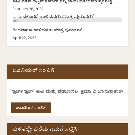
ಕೊಹಿಮಾದ ಟೆನ್ನಿಸ್ ಕೋರ್ಟ್ ನಲ್ಲಿ ಕಳೆದು ಹೋದವರ ಸ್ಮರಿಸುತ್ತ…
February 28, 2022
‘ಬದಲಾಗದೆ ಉಳಿದವರು ಮಾತ್ರ ಪುರುಷರು’
April 22, 2022
ಜೂನಿಯರ್ ಸಂಪಿಗೆ
‘ಸ್ಟಾರ್ಟ್ ಸ್ಟಾಪ್’ ಆಟ ಮತ್ತು ವಡಬಾನಲ: ಕ್ಷಮಾ ವಿ ಭಾನುಪ್ರಕಾಶ್
ಜೂನಿಯರ್ ಸಂಪಿಗೆ
ಕುಳಿತಲ್ಲೇ ಬರೆದು ನಮಗೆ ಸಲ್ಲಿಸಿ