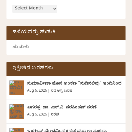
ಹಳೆಯವನ್ನು ಹುಡುಕಿ
ಇತ್ತೀಚಿನ ಬರಹಗಳು
ಸುಮಾವೀಣಾ ಹೊಸ ಅಂಕಣ “ನುಡಿನಲಿವು” ಇಂದಿನಿಂದ
Aug 6, 2026
|
ದಿನದ ಅಗ್ರ ಬರಹ
ಖಗರತ್ನ: ಡಾ. ಎಸ್.ವಿ. ನರಸಿಂಹನ್‌‌ ಸರಣಿ
Aug 6, 2026
|
ಸರಣಿ
ಇಂಗ್ಲೀಷ್ ಮೇಡಮ್ಮಿನ ಕನ್ನಡ ಪುರಾಣ: ಸುಕನ್ಯಾ