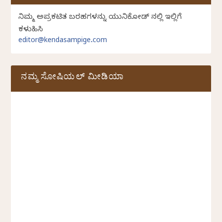
ನಿಮ್ಮ ಅಪ್ರಕಟಿತ ಬರಹಗಳನ್ನು ಯುನಿಕೋಡ್ ನಲ್ಲಿ ಇಲ್ಲಿಗೆ
ಕಳುಹಿಸಿ
editor@kendasampige.com
ನಮ್ಮ ಸೋಷಿಯಲ್‌ ಮೀಡಿಯಾ