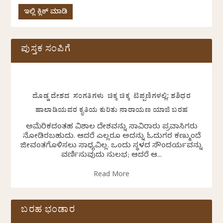
ಇಲ್ಲಿ ಕ್ಲಿಕ್ ಮಾಡಿ
ಪುಸ್ತಕ ಸಂಪಿಗೆ
ದೊಡ್ಡ ದೇಶದ ಸಂಗತಿಗಳು ಚಿಕ್ಕ ಚಿಕ್ಕ ಟಿಪ್ಪಣಿಗಳಲ್ಲಿ: ಶಶಿಧರ
ಹಾಲಾಡಿಯವರ ಕೃತಿಯ ಕುರಿತು ನಾರಾಯಣ ಯಾಜಿ ಬರಹ
ಅಮೆರಿಕದಂತಹ ವಿಶಾಲ ದೇಶವನ್ನು ಸಾವಿರಾರು ಪ್ರವಾಸಿಗರು
ನೋಡಿರಬಹುದು. ಆದರೆ ಎಲ್ಲರೂ ಅದನ್ನು ಓದುಗರ ಕಣ್ಮುಂದೆ
ಜೀವಂತಗೊಳಿಸಲು ಸಾಧ್ಯವಿಲ್ಲ. ಒಂದು ಸ್ಥಳದ ಸೌಂದರ್ಯವನ್ನು
ವರ್ಣಿಸುವುದು ಸುಲಭ; ಆದರೆ ಆ...
Read More
ಬರಹ ಭಂಡಾರ