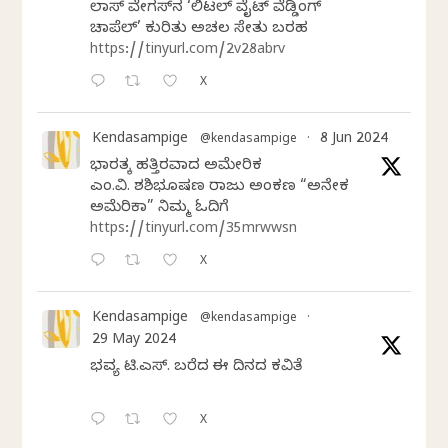
ಲಾಸ್‌ ವೇಗಸ್‌ನ ‘ಲಿಟಲ್ ವೈಟ್ ವೆಡ್ಡಿಂಗ್
ಚಾಪೆಲ್’ ಕುರಿತು ಅಚಲ ಸೇತು ಬರಹ
https://tinyurl.com/2v28abrv
X
Kendasampige
8 Jun 2024
@kendasampige
·
ಭಾರತಕ್ಕೆ ಹತ್ತಿರವಾದ ಅಮೇರಿಕ
ಎಂ.ವಿ. ಶಶಿಭೂಷಣ ರಾಜು ಅಂಕಣ “ಅನೇಕ
ಅಮೆರಿಕಾ” ನಿಮ್ಮ ಓದಿಗೆ
https://tinyurl.com/35mrwwsn
X
Kendasampige
@kendasampige
·
29 May 2024
ಭವ್ಯ ಟಿ.ಎಸ್. ಬರೆದ ಈ ದಿನದ ಕವಿತೆ
X