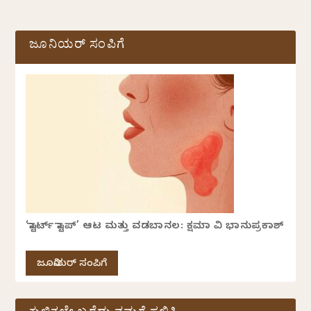
ಜೂನಿಯರ್ ಸಂಪಿಗೆ
‘ಸ್ಟಾರ್ಟ್ ಸ್ಟಾಪ್’ ಆಟ ಮತ್ತು ವಡಬಾನಲ: ಕ್ಷಮಾ ವಿ ಭಾನುಪ್ರಕಾಶ್
ಜೂನಿಯರ್ ಸಂಪಿಗೆ