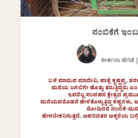
ನಂಬಿಕೆಗೆ ಇ
ಕೀರ್ತನಾ ಹೆಗಡೆ
ಬಳೆ ಮಾರುವ ಮಾದೇವಿ, ಪಾತ್ರೆ ಕೃಷ್ಣಪ್ಪ, ತರಕ
ಮನೆಯ ಜಗಲಿಗೇ ಹೊತ್ತು ತರುತ್ತಿದ್ದರು ಎಂದು
ಇವರೆಲ್ಲ ಸಂವಹನ ಕ್ಷೇತ್ರದ ಪ್ರಮ
ಮನೆಯವರೊಡನೆ ಹೇಳಿಕೊಳ್ಳುತ್ತಿದ್ದ ಕಷ್ಟಗಳು, ಅಜ್
ನೋಡಿದರೆ ನಂಬಿಕೆ-ಮನುಷ್
ಹೇಳಬೇಕನಿಸುತ್ತದೆ.
ಅಪರಿಚಿತರ
ಅಕ್ಕರೆಯ
ಬಗ್ಗ