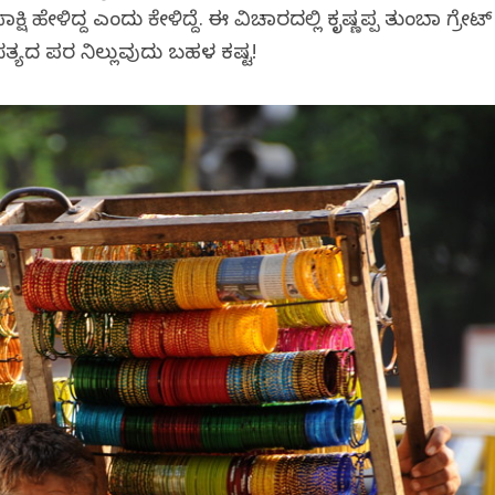
 ಹೇಳಿದ್ದ ಎಂದು ಕೇಳಿದ್ದೆ. ಈ ವಿಚಾರದಲ್ಲಿ ಕೃಷ್ಣಪ್ಪ ತುಂಬಾ ಗ್ರೇಟ್
ತ್ಯದ ಪರ ನಿಲ್ಲುವುದು ಬಹಳ ಕಷ್ಟ!