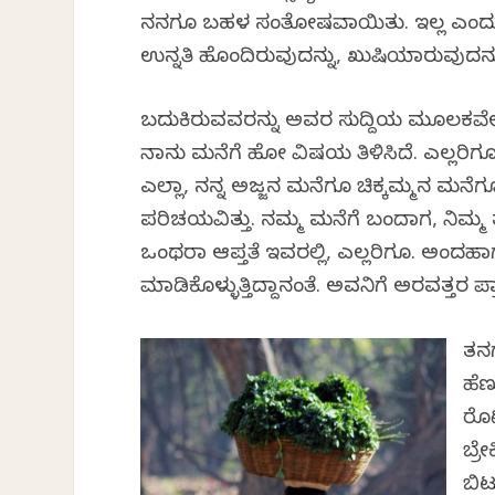
ನನಗೂ ಬಹಳ ಸಂತೋಷವಾಯಿತು. ಇಲ್ಲ ಎಂದುಕೊಂಡ
ಉನ್ನತಿ ಹೊಂದಿರುವುದನ್ನು, ಖುಷಿಯಾಗಿರುವುದನ್
ಬದುಕಿರುವವರನ್ನು ಅವರ ಸುದ್ದಿಯ ಮೂಲಕವೇ ಸ
ನಾನು ಮನೆಗೆ ಹೋಗಿ ವಿಷಯ ತಿಳಿಸಿದೆ. ಎಲ್ಲರ
ಎಲ್ಲಾ, ನನ್ನ ಅಜ್ಜನ ಮನೆಗೂ ಚಿಕ್ಕಮ್ಮನ ಮನೆಗೂ
ಪರಿಚಯವಿತ್ತು. ನಮ್ಮ ಮನೆಗೆ ಬಂದಾಗ, ನಿಮ್ಮ 
ಒಂಥರಾ ಆಪ್ತತೆ ಇವರಲ್ಲಿ, ಎಲ್ಲರಿಗೂ. ಅಂದಹ
ಮಾಡಿಕೊಳ್ಳುತ್ತಿದ್ದಾನಂತೆ. ಅವನಿಗೆ ಅರವತ್ತರ
ತನಗ
ಹೆಣ
ರೊಟ
ಬ್ರ
ಬಿಟ್