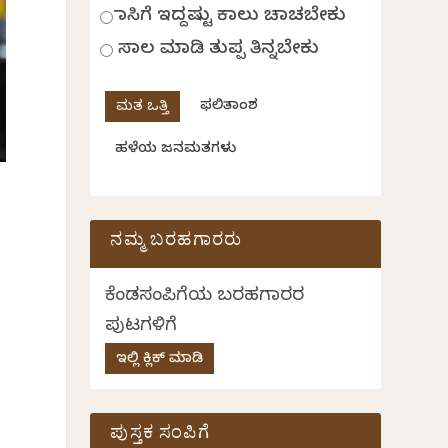
ಹಾಸಿಗೆ ಇದ್ದಷ್ಟು ಕಾಲು ಚಾಚಬೇಕು
ಸಾಲ ಮಾಡಿ ತುಪ್ಪ ತಿನ್ನಬೇಕು
ಫಲಿತಾಂಶ
ಹಳೆಯ ಜನಮತಗಳು
ನಮ್ಮ ಬರಹಗಾರರು
ಕೆಂಡಸಂಪಿಗೆಯ ಬರಹಗಾರರ
ಪುಟಗಳಿಗೆ
ಇಲ್ಲಿ ಕ್ಲಿಕ್ ಮಾಡಿ
ಪುಸ್ತಕ ಸಂಪಿಗೆ