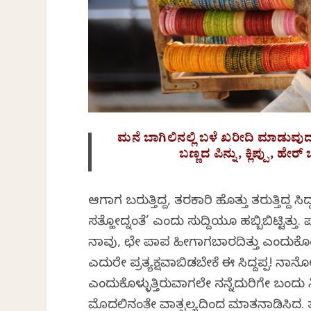
ಮನೆ ಬಾಗಿಲಿನಲ್ಲಿ ಬಳೆ ಖರೀದಿ ಮಾಡುವುದ
ಬಣ್ಣದ ಪಿನ್ನು, ಕ್ಲಿಪ್ಪು, ಹ
ಆಗಾಗ ಬರುತ್ತಿದ್ದ, ತರಕಾರಿ ಹೊತ್ತು ತರುತ್ತಿದ್ದ ಸಿದ
ಸತ್ಹೋದ್ನಂತೆ’ ಎಂದು ಸುದ್ದಿಯೂ ಹಬ್ಬಿಬಿಟ್ಟಿ
ನಾವು, ಛೇ ಪಾಪ ಹೀಗಾಗಬಾರದಿತ್ತು ಎಂದುಕೊಂಡೆವು
ಎದುರೇ ಪ್ರತ್ಯಕ್ಷವಾಗಿಬಿಡಬೇಕೆ ಈ ಸಿದ್ದಪ್ಪ!
ಎಂದುಕೊಳ್ಳುತ್ತಿರುವಾಗಲೇ ನನ್ನೆದುರಿಗೇ ಬಂದು ನಿ
ಮೊದಲಿನಂತೇ ವಾತ್ಸಲ್ಯದಿಂದ ಮಾತನಾಡಿಸಿದ. ತನ್