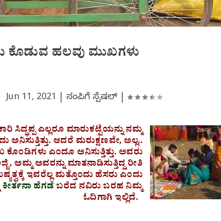
ಂಬು ಕೊಡುವ ಹಲವು ಮುಖಗಳು
 |
Jun 11, 2021
|
ಸಂಪಿಗೆ ಸ್ಪೆಷಲ್
|
ಾರಿ ಸಿದ್ಧಪ್ಪ ಎಲ್ಲರೂ ಮಾರುಕಟ್ಟೆಯನ್ನು ನಮ್ಮ
 ಅನಿಸುತ್ತಿತ್ತು. ಆದರೆ ಮರುಕ್ಷಣವೇ, ಅಲ್ಲ..
ುಖ ಕೊಂಡಿಗಳು ಎಂದೂ ಅನಿಸುತ್ತಿತ್ತು. ಅವರು
ಜಿ, ಅಮ್ಮ ಅವರನ್ನು ಮಾತನಾಡಿಸುತ್ತಿದ್ದ ರೀತಿ
ಯತ್ವಕ್ಕೆ ಇವರೆಲ್ಲ ಮತ್ತೊಂದು ಹೆಸರು ಎಂದು
ೆ
ಕೀರ್ತನಾ ಹೆಗಡೆ
ಬರೆದ ನವಿರು ಬರಹ ನಿಮ್ಮ
ಓದಿಗಾಗಿ ಇಲ್ಲಿದೆ.