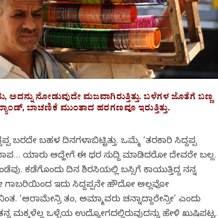
ು, ಅದನ್ನು ನೋಡುವುದೇ ಮಜವಾಗಿರುತ್ತಿತ್ತು. ಬಳೆಗಳ ಜೊತೆಗೆ ಬಣ್ಣ
ೇರ್ ಬ್ಯಾಂಡ್, ಬಾಚಣಿಕೆ ಮುಂತಾದ ಹರಗಣವೂ ಇರುತ್ತಿತ್ತು.
್ದಪ್ಪ ಬರದೇ ಬಹಳ ದಿನಗಳಾಗಿಬಿಟ್ಟಿತ್ತು. ಒಮ್ಮೆ ‘ತರಕಾರಿ ಸಿದ್ದಪ್ಪ
ತ್ತು. ಪಾಪ… ಯಾರು ಅದ್ಹೇಗೆ ಈ ಥರ ಸುದ್ದಿ ಮಾಡಿದರೋ ದೇವರೇ ಬಲ್ಲ.
. ಕಡೆಗೊಂದು ದಿನ ಶಿರಸಿಯಲ್ಲಿ ಬಸ್ಸಿಗೆ ಕಾಯುತ್ತಿದ್ದ ನನ್ನ
 ನಾನೋ ಗಾಬರಿಯಿಂದ ಇದು ಸಿದ್ದಪ್ಪನೇ ಹೌದೋ ಅಲ್ಲವೋ
ಂತ. ‘ಆರಾಮೇನ್ರಿ ತಂಗಿ, ಅಮ್ಮಾವರು ಚನ್ನಾಗಿದ್ದಾರೇನ್ರೀ’ ಎಂದು
ನ ಮಕ್ಕಳೆಲ್ಲ ಒಳ್ಳೆಯ ಉದ್ಯೋಗದಲ್ಲಿರುವುದನ್ನು ಹೇಳಿ ಖುಷಿಪಟ್ಟ.