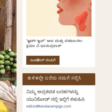
‘ಸ್ಟಾರ್ಟ್ ಸ್ಟಾಪ್’ ಆಟ ಮತ್ತು ವಡಬಾನಲ:
ಕ್ಷಮಾ ವಿ ಭಾನುಪ್ರಕಾಶ್
ಜೂನಿಯರ್ ಸಂಪಿಗೆ
ಕುಳಿತಲ್ಲೇ ಬರೆದು ನಮಗೆ ಸಲ್ಲಿಸಿ
ನಿಮ್ಮ ಅಪ್ರಕಟಿತ ಬರಹಗಳನ್ನು
ಯುನಿಕೋಡ್ ನಲ್ಲಿ ಇಲ್ಲಿಗೆ ಕಳುಹಿಸಿ
editor@kendasampige.com