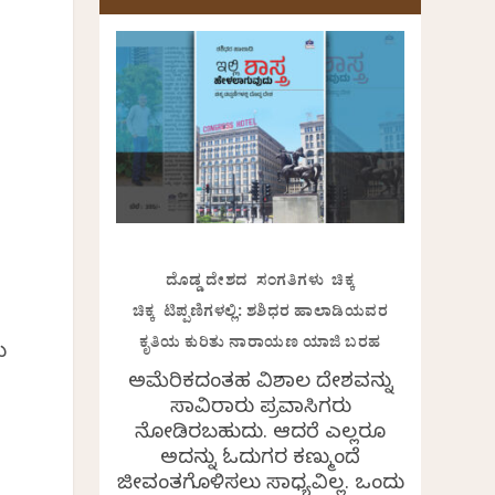
ದೊಡ್ಡ ದೇಶದ ಸಂಗತಿಗಳು ಚಿಕ್ಕ
ಚಿಕ್ಕ ಟಿಪ್ಪಣಿಗಳಲ್ಲಿ: ಶಶಿಧರ ಹಾಲಾಡಿಯವರ
ಕೃತಿಯ ಕುರಿತು ನಾರಾಯಣ ಯಾಜಿ ಬರಹ
ು
ಅಮೆರಿಕದಂತಹ ವಿಶಾಲ ದೇಶವನ್ನು
ಸಾವಿರಾರು ಪ್ರವಾಸಿಗರು
ನೋಡಿರಬಹುದು. ಆದರೆ ಎಲ್ಲರೂ
ಅದನ್ನು ಓದುಗರ ಕಣ್ಮುಂದೆ
ಜೀವಂತಗೊಳಿಸಲು ಸಾಧ್ಯವಿಲ್ಲ. ಒಂದು