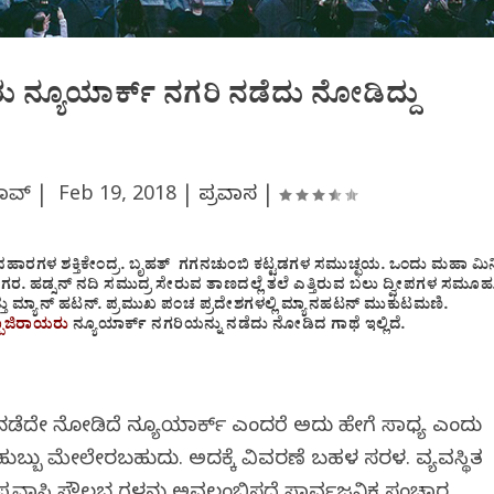
ನ್ಯೂಯಾರ್ಕ್ ನಗರಿ ನಡೆದು ನೋಡಿದ್ದು
ರಾವ್ |
Feb 19, 2018
|
ಪ್ರವಾಸ
|
ವಹಾರಗಳ ಶಕ್ತಿಕೇಂದ್ರ. ಬೃಹತ್ ಗಗನಚುಂಬಿ ಕಟ್ಟಡಗಳ ಸಮುಚ್ಛಯ. ಒಂದು ಮಹಾ ಮಿನ
ನಗರ. ಹಡ್ಸನ್ ನದಿ ಸಮುದ್ರ ಸೇರುವ ತಾಣದಲ್ಲೆ ತಲೆ ಎತ್ತಿರುವ ಬಲು ದ್ವೀಪಗಳ ಸಮೂಹ
ಾಂಡ್ ಮತ್ತು ಮ್ಯಾನ್ ಹಟನ್. ಪ್ರಮುಖ ಪಂಚ ಪ್ರದೇಶಗಳಲ್ಲಿ ಮ್ಯಾನಹಟನ್ ಮುಕುಟಮಣಿ.
ಪಾಜಿರಾಯರು
ನ್ಯೂಯಾರ್ಕ್ ನಗರಿಯನ್ನು ನಡೆದು ನೋಡಿದ ಗಾಥೆ ಇಲ್ಲಿದೆ.
ನಡೆದೇ ನೋಡಿದೆ ನ್ಯೂಯಾರ್ಕ್ ಎಂದರೆ ಅದು ಹೇಗೆ ಸಾಧ್ಯ ಎಂದು
ಹುಬ್ಬು ಮೇಲೇರಬಹುದು. ಅದಕ್ಕೆ ವಿವರಣೆ ಬಹಳ ಸರಳ. ವ್ಯವಸ್ಥಿತ