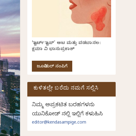
‘ಸ್ಟಾರ್ಟ್ ಸ್ಟಾಪ್’ ಆಟ ಮತ್ತು ವಡಬಾನಲ:
ಕ್ಷಮಾ ವಿ ಭಾನುಪ್ರಕಾಶ್
ಜೂನಿಯರ್ ಸಂಪಿಗೆ
ಕುಳಿತಲ್ಲೇ ಬರೆದು ನಮಗೆ ಸಲ್ಲಿಸಿ
ನಿಮ್ಮ ಅಪ್ರಕಟಿತ ಬರಹಗಳನ್ನು
ಯುನಿಕೋಡ್ ನಲ್ಲಿ ಇಲ್ಲಿಗೆ ಕಳುಹಿಸಿ
editor@kendasampige.com