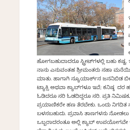
ಹೋಗಬಹುದಾದರೂ ಸ್ಟ್ರೀಟ್‌ಗಳಲ್ಲಿ ಬಹು ಕಷ್ಟ. ಇ
ನಾನು ಎನ್ನುವಂತಹ ಶ್ರೀಮಂತರು ಸಹಾ ಮನೆಯಿಂ
ಮಾತು. ಹಾಗಾಗಿ ನ್ಯೂಯಾರ್ಕ್‌ನ ಜನನಿಬಿಡ ಬೀದಿ
ಟ್ಯಾಕ್ಸಿ ಅಥವಾ ಕ್ಯಾಬ್‌ಗಳೂ ಇವೆ; ಕನಿಷ್ಠ ದರ
ಓಡಿದರೂ ಸರಿ ಓಡದಿದ್ದರೂ ಸರಿ. ಪ್ರತಿ ನಿಮಿಷಕ
ಪ್ರಯಾಣಿಕರೇ ಹಣ ತೆರಬೇಕು. ಒಂದು ನಿಗದಿತ ಸ್ಥ
ಬಳಸಬಹುದು. ಪ್ರವಾಸಿ ತಾಣಗಳನ್ನು ನೋಡಲು ಟ್ಯ
ಒಬ್ಬರಾದರಂತೂ ಅಲ್ಲಿ ಕ್ಯಾಬ್ ಉಪಯೋಗವೇ ಇಲ್ಲ. 