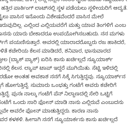
ಕ್ಕೆ ಬಂದು, ಬೆಳಿಗ್ಗೆ ಅಲ್ಲಿ ನಿಲ್ಲಿಸಿ ನಂತರ ರೈಲು ಹಿಡಿದು ನ್ಯೂಯಾರ್ಕ್
ಹತ್ತಿರ ಪಾರ್ಕಿಂಗ್‌ ಲಾಟ್‌ನಲ್ಲಿ ಸ್ಥಳ ಪಡೆಯಲು ಸ್ಥಳೀಯರಿಗೆ ಆದ್ಯತೆ.
ರೈಲು ಪಾಸಿನ ಇನ್ನೊಂದು ವಿಶೇಷವೆಂದರೆ ಪಾಸಿನ ಮೇಲೆ
ವುದಿಲ್ಲ. ಎಲ್ಲಿಂದ ಎಲ್ಲಿಯವರೆಗೆ ಮತ್ತು ಯಾವ ತಿಂಗಳಿಗೆ ಎಂಬ
ರ ಪಾಸನ್ನು ಯಾರು ಬೇಕಾದರೂ ಉಪಯೋಗಿಸಬಹುದು. ನನ್ನ ಮಗಳು
್ಕ್‌ಗೆ ಪಯಣಿಸುತ್ತಾರೆ. ಅವರಲ್ಲಿ ಯಾರಾದರೊಬ್ಬರು ರಜ ಹಾಕಿದರೆ,
ಕುಳಿತೆ ಕಚೇರಿಯ ಕೆಲಸ ಮಾಡಿದರೆ, ಶನಿವಾರ, ಭಾನುವಾರದ
 (ಬ್ಯಾಕ್ ಪ್ಯಾಕ್‌) ಏರಿಸಿ ಕಾಸು ಖರ್ಚಿಲ್ಲದೆ ನ್ಯೂಯಾರ್ಕ್‌
್ಲಿ ಕೆಲಸ. ಲ್ಯಾಪ್ ಟಾಪ್ ಇದ್ದರೆ ಮುಗಿಯಿತು. ಸೆಟ್ಟಿ ಇಳಿದಲ್ಲಿ
ರಡೋ ಅಂತಹ ಅವಕಾಶ ನನಗೆ ಸಿಕ್ಕೆ ಸಿಗುತ್ತಿದ್ದವು. ನ್ಯೂಯಾರ್ಕ್‌ನ
್ಟಿಗೆ ಹೋಗುತ್ತಿದ್ದೆ. ಸುಮಾರು ಒಂಭತ್ತು ಗಂಟೆಗೆ ಅವರು ಕಚೇರಿಗೆ
ಿದ್ದೆ. ಪುನಃ ನಾಲ್ಕು ಗಂಟೆಗೆ ಪೆನ್ ನಿಲ್ದಾಣದಲ್ಲಿ ಸೇರಿ ಒಟ್ಟಿಗೆ
 ಗಂಟೆಗೆ ಒಂದು ಸಾರಿ ಫೋನ್‌ ಮಾಡಿ ನಾನು ಎಲ್ಲಿರುವೆ ಎಂಬುದನ್ನು
ಇಲ್ಲವೇ ಅವರೇ ಫೋನ್‌ ಮಾಡುತ್ತಿದ್ದರು. ಕಾರಣ ನಾನು
ಳಕಳಿ. ಹೀಗಾಗಿ ನನಗೆ ನ್ಯೂಯಾರ್ಕನ್ನು ಕಾಸು ಖರ್ಚಿಲ್ಲದೆ