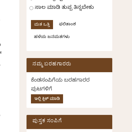
ಸಾಲ ಮಾಡಿ ತುಪ್ಪ ತಿನ್ನಬೇಕು
ರ
ಫಲಿತಾಂಶ
ಹಳೆಯ ಜನಮತಗಳು
ಲ
‌
ು
ನಮ್ಮ ಬರಹಗಾರರು
ಕೆಂಡಸಂಪಿಗೆಯ ಬರಹಗಾರರ
ಪುಟಗಳಿಗೆ
ಇಲ್ಲಿ ಕ್ಲಿಕ್ ಮಾಡಿ
ೂ
ಪುಸ್ತಕ ಸಂಪಿಗೆ