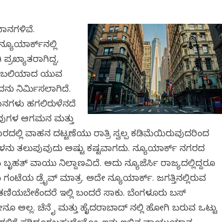
ಾನಗಳಿವೆ.
ೂಯಾರ್ಕ್‌ನಲ್ಲಿ
ಪ್ರಖ್ಯಾತರಾಗಿದ್ದ,
ಿಗೆ ಬಲಿಯಾದ ಯುವ
ದನ್ನು ನಿರ್ಮಿಸಲಾಗಿದೆ.
ಾನಗಳು ಹಗಲಿರುಳೆನ್ನದೆ
 ಅವುಗಳ ಆಗಮನ ಮತ್ತು
ರದಲ್ಲಿ ವಾಹನ ದಟ್ಟಣೆಯು ರಾತ್ರಿ ಸ್ವಲ್ಪ ಕಡಿಮೆಯಿರುವುದರಿಂದ
ಳನ್ನು ತಲುಪುವುದು ಅಷ್ಟು ಕಷ್ಟವಾಗದು. ನ್ಯೂಯಾರ್ಕ್‌ ನಗರದ
 ಬೃಹತ್‌ ವಾಯು ನಿಲ್ದಾಣವಿದೆ. ಅದು ನ್ಯೂಜೆರ್ಸಿ ರಾಜ್ಯದಲ್ಲಿದ್ದರೂ
ಂಟೆಯ ಡ್ರೈವ್‌ ಮಾತ್ರ. ಅದೇ ನ್ಯೂಯಾರ್ಕ್. ಜಗತ್ತಿನಲ್ಲಿರುವ
ಬೇಕೆಂದರೆ ಇಲ್ಲಿ ಬಂದರೆ ಸಾಕು. ಬೆಂಗಳೂರು ಬಸ್‌
ೇನೂ ಅಲ್ಲ. ಚೆನ್ನೈ ಮತ್ತು ಹೈದರಾಬಾದ್ ನಲ್ಲಿ ಹೋಗಿ ಬರುವ ಒಟ್ಟು