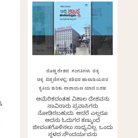
.
ದೊಡ್ಡ ದೇಶದ ಸಂಗತಿಗಳು ಚಿಕ್ಕ
ಚಿಕ್ಕ ಟಿಪ್ಪಣಿಗಳಲ್ಲಿ: ಶಶಿಧರ ಹಾಲಾಡಿಯವರ
ಕೃತಿಯ ಕುರಿತು ನಾರಾಯಣ ಯಾಜಿ ಬರಹ
ಅಮೆರಿಕದಂತಹ ವಿಶಾಲ ದೇಶವನ್ನು
ೂ
ಸಾವಿರಾರು ಪ್ರವಾಸಿಗರು
ನೋಡಿರಬಹುದು. ಆದರೆ ಎಲ್ಲರೂ
ಅದನ್ನು ಓದುಗರ ಕಣ್ಮುಂದೆ
.
ಜೀವಂತಗೊಳಿಸಲು ಸಾಧ್ಯವಿಲ್ಲ. ಒಂದು
ಸ್ಥಳದ ಸೌಂದರ್ಯವನ್ನು