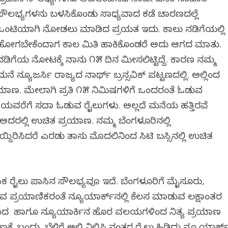
ಪ್ರವಾಸಿ ಸೌಲಭ್ಯಗಳನ್ನು ಅವಲಂಬಿಸದೆ ಸಾರ್ವಜನಿಕ ಸಂಚಾರ
ಸೌಲಭ್ಯಗಳನ್ನು ಬಳಸಿಕೊಂಡು ಸಾಧ್ಯವಾದ ಕಡೆ ಚಾರಣದಲ್ಲೆ
ಒಂಟಿಯಾಗಿ ನೋಡಲು ಮಾಡಿದ ಪ್ರಯತ್ನ ಇದು. ಕಾಲು ನಡಿಗೆಯಲ್ಲಿ
ಹೋಗಬೇಕೆಂದಾಗ ಕಾಲ ಮಿತಿ ಹಾಕಿಕೊಂಡರೆ ಅದು ಆಗದ ಮಾತು.
ನಡಿಗೆಯ ನೋಟಕ್ಕೆ ನಾನು ೧೫ ದಿನ ಮೀಸಲಿಟ್ಟಿದ್ದೆ. ಕಾರಣ ನಮ್ಮ
ಮನೆ ನ್ಯೂಜರ್ಸಿ ರಾಜ್ಯದ ನಾರ್ಥ್ ಬ್ರನ್ಸವಿಕ್ ಪಟ್ಟಣದಲ್ಲಿ. ಅಲ್ಲಿಂದ
್ರಯಾಣ. ಮೇಲಾಗಿ ಪ್ರತಿ ೧೫ ನಿಮಿಷಗಳಿಗೆ ಒಂದರಂತೆ ಓಡುವ
ಗಂಟೆಯವರೆಗೆ ಸದಾ ಓಡುವ ರೈಲುಗಳು. ಅಲ್ಲದೆ ಮನೆಯ ಹತ್ತಿರವೆ
ೆ ಅದರಲ್ಲಿ ಉಚಿತ ಪ್ರಯಾಣ. ನಮ್ಮ ಬೆಂಗಳೂರಿನಲ್ಲಿ
ಾಯ್ದಿರಿಸಿದರೆ ಎರಡು ತಾಸು ಮೊದಲಿನಿಂದ ಸಿಟಿ ಬಸ್ಸಿನಲ್ಲಿ ಉಚಿತ
ಾಸಿಕ ರೈಲು ಪಾಸಿನ ಸೌಲಭ್ಯವೂ ಇದೆ. ಬೆಂಗಳೂರಿಗೆ ಮೈಸೂರು,
ುವ ಪ್ರಯಾಣಿಕರಂತೆ ನ್ಯೂಯಾರ್ಕ್‌ನಲ್ಲಿ ಕೆಲಸ ಮಾಡುವ ಲಕ್ಷಾಂತರ
್ಟನ್‌ಗಳಿಂದ ಹಾಗೂ ನ್ಯೂಯಾರ್ಕಿನ ಹೊರ ವಲಯಗಳಿಂದ ನಿತ್ಯ ಪ್ರಯಾಣ