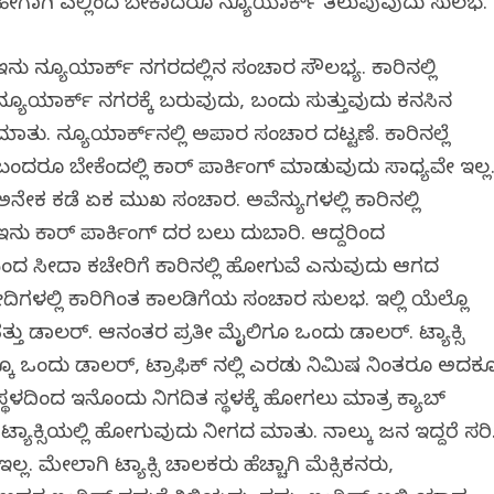
ಹೀಗಾಗಿ ಎಲ್ಲಿಂದ ಬೇಕಾದರೂ ನ್ಯೂಯಾರ್ಕ್‌ ತಲುಪುವುದು ಸುಲಭ.
ಇನ್ನು ನ್ಯೂಯಾರ್ಕ್‌ ನಗರದಲ್ಲಿನ ಸಂಚಾರ ಸೌಲಭ್ಯ. ಕಾರಿನಲ್ಲಿ
ನ್ಯೂಯಾರ್ಕ್‌ ನಗರಕ್ಕೆ ಬರುವುದು, ಬಂದು ಸುತ್ತುವುದು ಕನಸಿನ
ಮಾತು. ನ್ಯೂಯಾರ್ಕ್‌ನಲ್ಲಿ ಅಪಾರ ಸಂಚಾರ ದಟ್ಟಣೆ. ಕಾರಿನಲ್ಲೆ
ಬಂದರೂ ಬೇಕೆಂದಲ್ಲಿ ಕಾರ್ ಪಾರ್ಕಿಂಗ್‌ ಮಾಡುವುದು ಸಾಧ್ಯವೇ ಇಲ್ಲ
ಅನೇಕ ಕಡೆ ಏಕ ಮುಖ ಸಂಚಾರ. ಅವೆನ್ಯುಗಳಲ್ಲಿ ಕಾರಿನಲ್ಲಿ
ನ್ನು ಕಾರ್ ಪಾರ್ಕಿಂಗ್ ದರ ಬಲು ದುಬಾರಿ. ಆದ್ದರಿಂದ
ದ ಸೀದಾ ಕಚೇರಿಗೆ ಕಾರಿನಲ್ಲಿ ಹೋಗುವೆ ಎನ್ನುವುದು ಆಗದ
ಗಳಲ್ಲಿ ಕಾರಿಗಿಂತ ಕಾಲ್ನಡಿಗೆಯ ಸಂಚಾರ ಸುಲಭ. ಇಲ್ಲಿ ಯೆಲ್ಲೊ
 ಹತ್ತು ಡಾಲರ್. ಆನಂತರ ಪ್ರತೀ ಮೈಲಿಗೂ ಒಂದು ಡಾಲರ್. ಟ್ಯಾಕ್ಸಿ
್ಕೂ ಒಂದು ಡಾಲರ್, ಟ್ರಾಫಿಕ್ ನಲ್ಲಿ ಎರಡು ನಿಮಿಷ ನಿಂತರೂ ಅದಕ್ಕ
ಳದಿಂದ ಇನ್ನೊಂದು ನಿಗದಿತ ಸ್ಥಳಕ್ಕೆ ಹೋಗಲು ಮಾತ್ರ ಕ್ಯಾಬ್
ಾಕ್ಸಿಯಲ್ಲಿ ಹೋಗುವುದು ನೀಗದ ಮಾತು. ನಾಲ್ಕು ಜನ ಇದ್ದರೆ ಸರಿ
ಮೇಲಾಗಿ ಟ್ಯಾಕ್ಸಿ ಚಾಲಕರು ಹೆಚ್ಚಾಗಿ ಮೆಕ್ಸಿಕನ್ನರು,