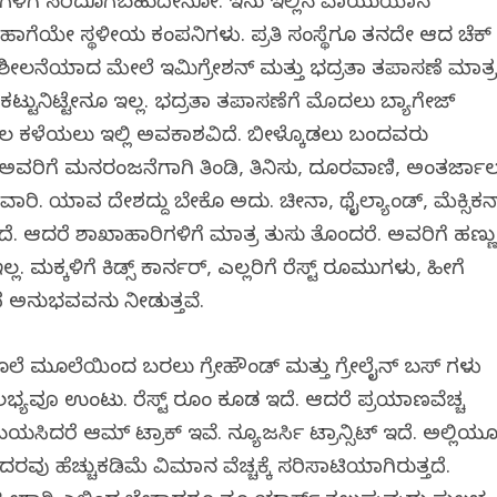
ಯೆಗಳಿಗೆ ಸರಿದೂಗಬಹುದೇನೋ. ಇನ್ನು ಇಲ್ಲಿನ ವಾಯುಯಾನ
ಹಾಗೆಯೇ ಸ್ಥಳೀಯ ಕಂಪನಿಗಳು. ಪ್ರತಿ ಸಂಸ್ಥೆಗೂ ತನ್ನದೇ ಆದ ಚೆಕ್
ರಿಶೀಲನೆಯಾದ ಮೇಲೆ ಇಮಿಗ್ರೇಶನ್‌ ಮತ್ತು ಭದ್ರತಾ ತಪಾಸಣೆ ಮಾತ್
ಟುನಿಟ್ಟೇನೂ ಇಲ್ಲ. ಭದ್ರತಾ ತಪಾಸಣೆಗೆ ಮೊದಲು ಬ್ಯಾಗೇಜ್‌
ಾಲ ಕಳೆಯಲು ಇಲ್ಲಿ ಅವಕಾಶವಿದೆ. ಬೀಳ್ಕೊಡಲು ಬಂದವರು
 ಅವರಿಗೆ ಮನರಂಜನೆಗಾಗಿ ತಿಂಡಿ, ತಿನಿಸು, ದೂರವಾಣಿ, ಅಂತರ್ಜಾ
ವಾರಿ. ಯಾವ ದೇಶದ್ದು ಬೇಕೊ ಅದು. ಚೀನಾ, ಥೈಲ್ಯಾಂಡ್‌, ಮೆಕ್ಸಿಕನ್
ದೆ. ಆದರೆ ಶಾಖಾಹಾರಿಗಳಿಗೆ ಮಾತ್ರ ತುಸು ತೊಂದರೆ. ಅವರಿಗೆ ಹಣ್ಣ
ಕ್ಕಳಿಗೆ ಕಿಡ್ಸ್‌ ಕಾರ್ನರ್, ಎಲ್ಲರಿಗೆ ರೆಸ್ಟ್‌ ರೂಮುಗಳು, ಹೀಗೆ
 ಅನುಭವವನ್ನು ನೀಡುತ್ತವೆ.
 ಮೂಲೆಯಿಂದ ಬರಲು ಗ್ರೇಹೌಂಡ್‌ ಮತ್ತು ಗ್ರೇಲೈನ್‌ ಬಸ್ ಗಳು
 ಸೌಲಭ್ಯವೂ ಉಂಟು. ರೆಸ್ಟ್ ರೂಂ ಕೂಡ ಇದೆ. ಆದರೆ ಪ್ರಯಾಣವೆಚ್ಚ
ಸಿದರೆ ಆಮ್ ಟ್ರಾಕ್‌ ಇವೆ. ನ್ಯೂಜರ್ಸಿ ಟ್ರಾನ್ಸಿಟ್ ಇದೆ. ಅಲ್ಲಿಯ
ವು ಹೆಚ್ಚುಕಡಿಮೆ ವಿಮಾನ ವೆಚ್ಚಕ್ಕೆ ಸರಿಸಾಟಿಯಾಗಿರುತ್ತದೆ.