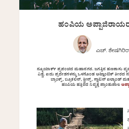
ಹಂಪಿಯ ಅಪ್ಪಾಜಿರಾಯರು 
ಎಚ್. ಶೇಷಗಿರಿ
ನ್ಯೂಯಾರ್ಕ್ ಪ್ರಪಂಚದ ಮಹಾನಗರ. ಜಗತ್ತಿನ ಹಣಕಾಸು ವ್ಯ
ವಿಶ್ವ. ಐದು ಪ್ರದೇಶಗಳನ್ನು ಒಳಗೊಂಡ ಅಟ್ಲಾಂಟಿಕ್ ತೀರದ 
ಬ್ರಾಂಕ್ಸ್, ಬ್ರೂಕಲಿನ್, ಕ್ವೀನ್ಸ್, ಸ್ಟಾಟನ್ ಐಲ್ಯ
ಹಂಪಿಯ ಹತ್ತಿರದ ನಿವೃತ್ತ ಪ್ರಾಂಶುಪಾಲ
ಅಪ್