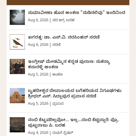
ಸುಮಾವೀಣಾ ಹೊಸ ಅಂಕಣ “ನುಡಿನಲಿವು” ಇಂದಿನಿಂದ
Aug 6, 2026
|
ದಿನದ ಅಗ್ರ ಬರಹ
ಖಗರತ್ನ: ಡಾ. ಎಸ್.ವಿ. ನರಸಿಂಹನ್‌‌ ಸರಣಿ
Aug 6, 2026
|
ಸರಣಿ
ಇಂಗ್ಲೀಷ್ ಮೇಡಮ್ಮಿನ ಕನ್ನಡ ಪುರಾಣ: ಸುಕನ್ಯಾ
ಕನಾರಳ್ಳಿ ಅಂಕಣ
Aug 5, 2026
|
ಅಂಕಣ
ಬೃಹದೀಶ್ವರ ದೇವಾಲಯದ ಬಗೆಹರಿಯದ ನಿಗೂಢಗಳು:
ಶ್ರೀಧರ್‌ ಎಸ್.‌ ಸಿದ್ದಾಪುರ ಪ್ರವಾಸ ಸರಣಿ
Aug 5, 2026
|
ಪ್ರವಾಸ
ನಂಬಿ ಕೆಟ್ಟವರಿಲ್ಲವೋ… ಇಲ್ಲ…ನಂಬಿ ಕೆಟ್ಟಿದ್ದಾರೆ: ಪ್ರೊ.
ಪುಟ್ಟರಾಜು ಪಿ. ಬರಹ
Aug 4, 2026
|
ಸಂಪಿಗೆ ಸ್ಪೆಷಲ್