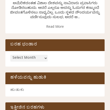
ಅಮೆರಿಕದಂತಹ ವಿಶಾಲ ದೇಶವನ್ನು ಸಾವಿರಾರು ಪ್ರವಾಸಿಗರು
ನೋಡಿರಬಹುದು. ಆದರೆ ಎಲ್ಲರೂ ಅದನ್ನು ಓದುಗರ ಕಣ್ಮುಂದೆ
ಜೀವಂತಗೊಳಿಸಲು ಸಾಧ್ಯವಿಲ್ಲ. ಒಂದು ಸ್ಥಳದ ಸೌಂದರ್ಯವನ್ನು
ವರ್ಣಿಸುವುದು ಸುಲಭ; ಆದರೆ ಆ...
Read More
ಬರಹ ಭಂಡಾರ
ಹಳೆಯವನ್ನು ಹುಡುಕಿ
ಇತ್ತೀಚಿನ ಬರಹಗಳು