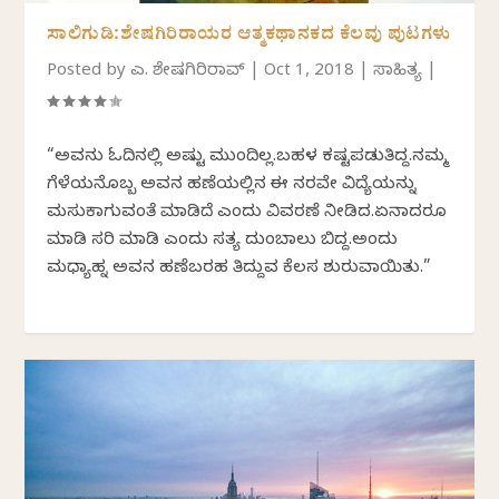
ಸಾಲಿಗುಡಿ:ಶೇಷಗಿರಿರಾಯರ ಆತ್ಮಕಥಾನಕದ ಕೆಲವು ಪುಟಗಳು
Posted by
ಎಚ್. ಶೇಷಗಿರಿರಾವ್
|
Oct 1, 2018
|
ಸಾಹಿತ್ಯ
|
“ಅವನು ಓದಿನಲ್ಲಿ ಅಷ್ಟು ಮುಂದಿಲ್ಲ.ಬಹಳ ಕಷ್ಟಪಡುತಿದ್ದ.ನಮ್ಮ
ಗೆಳೆಯನೊಬ್ಬ ಅವನ ಹಣೆಯಲ್ಲಿನ ಈ ನರವೇ ವಿದ್ಯೆಯನ್ನು
ಮಸುಕಾಗುವಂತೆ ಮಾಡಿದೆ ಎಂದು ವಿವರಣೆ ನೀಡಿದ.ಏನಾದರೂ
ಮಾಡಿ ಸರಿ ಮಾಡಿ ಎಂದು ಸತ್ಯ ದುಂಬಾಲು ಬಿದ್ದ.ಅಂದು
ಮಧ್ಯಾಹ್ನ ಅವನ ಹಣೆಬರಹ ತಿದ್ದುವ ಕೆಲಸ ಶುರುವಾಯಿತು.”