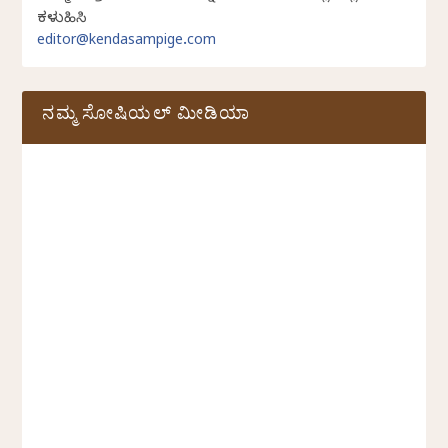
ಕಳುಹಿಸಿ
editor@kendasampige.com
ನಮ್ಮ ಸೋಷಿಯಲ್‌ ಮೀಡಿಯಾ