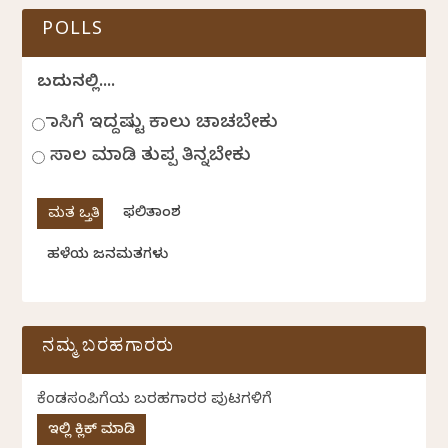
POLLS
ಬದುಕಿನಲ್ಲಿ....
ಹಾಸಿಗೆ ಇದ್ದಷ್ಟು ಕಾಲು ಚಾಚಬೇಕು
ಸಾಲ ಮಾಡಿ ತುಪ್ಪ ತಿನ್ನಬೇಕು
ಫಲಿತಾಂಶ
ಹಳೆಯ ಜನಮತಗಳು
ನಮ್ಮ ಬರಹಗಾರರು
ಕೆಂಡಸಂಪಿಗೆಯ ಬರಹಗಾರರ ಪುಟಗಳಿಗೆ
ಇಲ್ಲಿ ಕ್ಲಿಕ್ ಮಾಡಿ