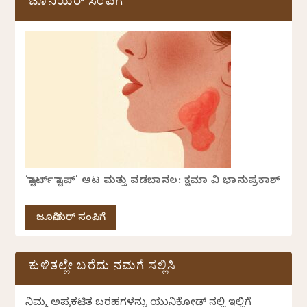
ಜೂನಿಯರ್ ಸಂಪಿಗೆ
‘ಸ್ಟಾರ್ಟ್ ಸ್ಟಾಪ್’ ಆಟ ಮತ್ತು ವಡಬಾನಲ: ಕ್ಷಮಾ ವಿ ಭಾನುಪ್ರಕಾಶ್
ಜೂನಿಯರ್ ಸಂಪಿಗೆ
ಕುಳಿತಲ್ಲೇ ಬರೆದು ನಮಗೆ ಸಲ್ಲಿಸಿ
ನಿಮ್ಮ ಅಪ್ರಕಟಿತ ಬರಹಗಳನ್ನು ಯುನಿಕೋಡ್ ನಲ್ಲಿ ಇಲ್ಲಿಗೆ