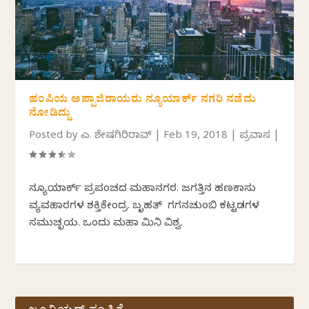
ಹಂಪಿಯ ಅಪ್ಪಾಜಿರಾಯರು ನ್ಯೂಯಾರ್ಕ್ ನಗರಿ ನಡೆದು
ನೋಡಿದ್ದು
Posted by
ಎಚ್. ಶೇಷಗಿರಿರಾವ್
|
Feb 19, 2018
|
ಪ್ರವಾಸ
|
ನ್ಯೂಯಾರ್ಕ್ ಪ್ರಪಂಚದ ಮಹಾನಗರ. ಜಗತ್ತಿನ ಹಣಕಾಸು
ವ್ಯವಹಾರಗಳ ಶಕ್ತಿಕೇಂದ್ರ. ಬೃಹತ್ ಗಗನಚುಂಬಿ ಕಟ್ಟಡಗಳ
ಸಮುಚ್ಛಯ. ಒಂದು ಮಹಾ ಮಿನಿ ವಿಶ್ವ.