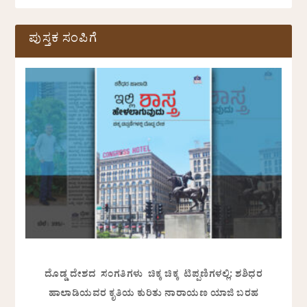
ಪುಸ್ತಕ ಸಂಪಿಗೆ
ದೊಡ್ಡ ದೇಶದ ಸಂಗತಿಗಳು ಚಿಕ್ಕ ಚಿಕ್ಕ ಟಿಪ್ಪಣಿಗಳಲ್ಲಿ: ಶಶಿಧರ
ಹಾಲಾಡಿಯವರ ಕೃತಿಯ ಕುರಿತು ನಾರಾಯಣ ಯಾಜಿ ಬರಹ