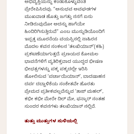
ಅಭಿವ್ಯಕ್ತಿಯನ್ನು ಕಂಡುಕೊಳ್ಳುವಂತೆ
ಪ್ರೇರೇಪಿಸಿದವು. “ಅನುಭವ ಅವಘಡಗಳ
ಮುಖವಾಡ ಹೊತ್ತು ಜಗತ್ತು ನನಗೆ ಏನು
ನೀಡಿರುವುದೋ ಅದನ್ನು ಹಾಗೆಯೇ
ಹಿಂದಿರಿಗಿಸುತ್ತಿರುವೆ” ಎಂಬ ಮುನ್ನುಡಿಯೊಂದಿಗೆ
ಇಪ್ಪತ್ತ ಮೂರನೆಯ ವಯಸ್ಸಿನಲ್ಲಿ ಸಾಹಿರನ
ಮೊದಲ ಕವನ ಸಂಕಲನ ‘ತಲಖಿಯಾನ್’(ಕಹಿ)
ಪ್ರಕಟಣೆಯಾಗುತ್ತದೆ. ಪ್ರಣಯದ ಕೋಮಲ
ಭಾವನೆಗಳಿಗೆ ವ್ಯತಿರಿಕ್ತವಾದ ಯುದ್ಧದ ಭೀಷಣ
ಭೀಭತ್ಸಗಳನ್ನು ಪಕ್ಕ ಪಕ್ಕದಲ್ಲೇ ಇರಿಸಿ
ಹೋಲಿಸುವ ‘ಪರ್ಚಾಯಿಯಾನ್’, ಬಾದಷಾಹನ
ದರ್ಪ ದಬ್ಬಾಳಿಕೆಯ ಸಂಕೇತವೇ ಹೊರತು
ಪ್ರೇಮದ ಪ್ರತೀಕವಲ್ಲವೆನ್ನುವ ‘ತಾಜ್ ಮಹಲ್’,
ಕಭೀ ಕಭೀ ಮೇರೇ ದಿಲ್ ಮೇ, ಫನ್ಕಾರ್ ನಂತಹ
ಸುಂದರ ಕವನಗಳು ತಲಖಿಯಾನ್ ನಲ್ಲಿವೆ.
ತುತ್ತು ಮುತ್ತುಗಳ ಸುಳಿಯಲ್ಲಿ