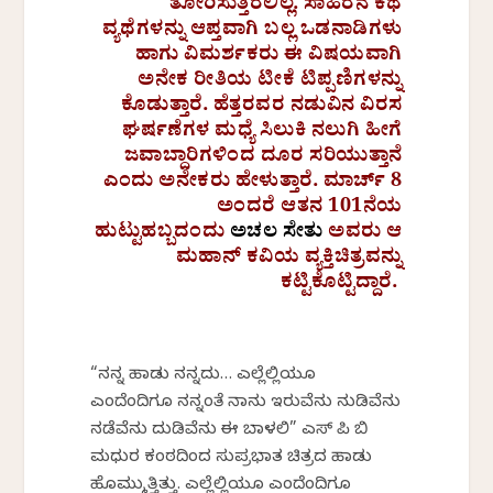
ತೋರಿಸುತ್ತಿರಲಿಲ್ಲ. ಸಾಹಿರನ ಕಥೆ
ವ್ಯಥೆಗಳನ್ನು ಆಪ್ತವಾಗಿ ಬಲ್ಲ ಒಡನಾಡಿಗಳು
ಹಾಗು ವಿಮರ್ಶಕರು ಈ ವಿಷಯವಾಗಿ
ಅನೇಕ ರೀತಿಯ ಟೀಕೆ ಟಿಪ್ಪಣಿಗಳನ್ನು
ಕೊಡುತ್ತಾರೆ. ಹೆತ್ತರವರ ನಡುವಿನ ವಿರಸ
ಘರ್ಷಣೆಗಳ ಮಧ್ಯೆ ಸಿಲುಕಿ ನಲುಗಿ ಹೀಗೆ
ಜವಾಬ್ದಾರಿಗಳಿಂದ ದೂರ ಸರಿಯುತ್ತಾನೆ
ಎಂದು ಅನೇಕರು ಹೇಳುತ್ತಾರೆ. ಮಾರ್ಚ್ 8
ಅಂದರೆ ಆತನ 101ನೆಯ
ಹುಟ್ಟುಹಬ್ಬದಂದು
ಅಚಲ ಸೇತು
ಅವರು ಆ
ಮಹಾನ್ ಕವಿಯ ವ್ಯಕ್ತಿಚಿತ್ರವನ್ನು
ಕಟ್ಟಿಕೊಟ್ಟಿದ್ದಾರೆ.
“ನನ್ನ ಹಾಡು ನನ್ನದು… ಎಲ್ಲೆಲ್ಲಿಯೂ
ಎಂದೆಂದಿಗೂ ನನ್ನಂತೆ ನಾನು ಇರುವೆನು ನುಡಿವೆನು
ನಡೆವೆನು ದುಡಿವೆನು ಈ ಬಾಳಲಿ” ಎಸ್ ಪಿ ಬಿ
ಮಧುರ ಕಂಠದಿಂದ ಸುಪ್ರಭಾತ ಚಿತ್ರದ ಹಾಡು
ಹೊಮ್ಮುತ್ತಿತ್ತು. ಎಲ್ಲೆಲ್ಲಿಯೂ ಎಂದೆಂದಿಗೂ