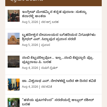
ಇತ್ತೀಚಿನ ಬರಹಗಳು
ಇಂಗ್ಲೀಷ್ ಮೇಡಮ್ಮಿನ ಕನ್ನಡ ಪುರಾಣ: ಸುಕನ್ಯಾ
ಕನಾರಳ್ಳಿ ಅಂಕಣ
Aug 5, 2026
|
ದಿನದ ಅಗ್ರ ಬರಹ
ಬೃಹದೀಶ್ವರ ದೇವಾಲಯದ ಬಗೆಹರಿಯದ ನಿಗೂಢಗಳು:
ಶ್ರೀಧರ್‌ ಎಸ್.‌ ಸಿದ್ದಾಪುರ ಪ್ರವಾಸ ಸರಣಿ
Aug 5, 2026
|
ಪ್ರವಾಸ
ನಂಬಿ ಕೆಟ್ಟವರಿಲ್ಲವೋ… ಇಲ್ಲ…ನಂಬಿ ಕೆಟ್ಟಿದ್ದಾರೆ: ಪ್ರೊ.
ಪುಟ್ಟರಾಜು ಪಿ. ಬರಹ
Aug 4, 2026
|
ಸಂಪಿಗೆ ಸ್ಪೆಷಲ್
ಡಾ. ವಿಶ್ವನಾಥ ಎನ್.‌ ನೇರಳಕಟ್ಟೆ ಬರೆದ ಈ ದಿನದ ಕವಿತೆ
Aug 4, 2026
|
ದಿನದ ಕವಿತೆ
“ಹಳೆಯ ಪುಟಗಳಿಂದ” ಸರಣಿಯಲ್ಲಿ ಅಬ್ದುಲ್‌ ರಶೀದ್‌
ಬರಹ