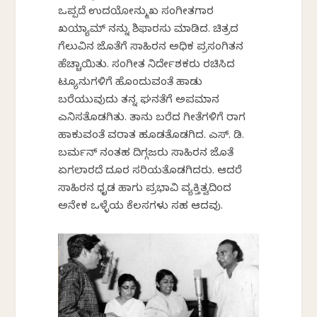
ಒಪ್ಪದೆ ಉದಯೋನ್ಮುಖ ಸಂಗೀತಗಾರ
ಖಯ್ಯಾಮ್ ನನ್ನು ಶಿಫಾರಸು ಮಾಡಿದ. ಚಿತ್ರದ
ಗೆಲುವಿನ ಜೊತೆಗೆ ಸಾಹಿರನ ಅಧಿಕ ಪ್ರಸಂಗಿತನ
ಹೆಚ್ಚಾಯಿತು. ಸಂಗೀತ ನಿರ್ದೇಶಕರು ರಚಿಸಿದ
ಟ್ಯೂನುಗಳಿಗೆ ಹೊಂದುವಂತೆ ಹಾಡು
ಬರೆಯುವುದು ತನ್ನ ಘನತೆಗೆ ಅಪಮಾನ
ಎನಿಸತೊಡಗಿತು. ತಾನು ಬರೆದ ಗೀತೆಗಳಿಗೆ ರಾಗ
ಹಾಕುವಂತೆ ವರಾತ ಹೂಡತೊಡಗಿದ. ಎಸ್. ಡಿ.
ಬರ್ಮನ್ ನಂತಹ ದಿಗ್ಗಜರು ಸಾಹಿರನ ಜೊತೆ
ಏಗಲಾರದೆ ದೂರ ಸರಿಯತೊಡಗಿದರು. ಆದರೆ
ಸಾಹಿರನ ಧೃಡ ಹಾಗು ಪ್ರಭಾವಿ ವ್ಯಕ್ತಿತ್ವದಿಂದ
ಅನೇಕ ಒಳ್ಳೆಯ ಕೆಲಸಗಳು ಸಹ ಆದವು.