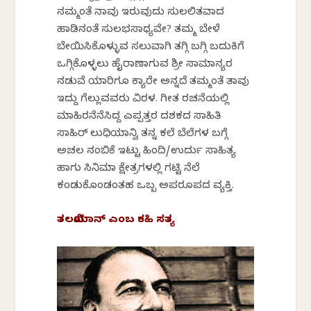
ನಮ್ಮಂತೆ ನಾವು ಇರುವುದು ಸುಲಲಿತವಾದ
ಹಾಡಿನಂತೆ ಸುಲಭಸಾಧ್ಯವೇ? ತಮ್ಮ ಬೇಳೆ
ಬೇಯಿಸಿಕೊಳ್ಳುವ ಸಲುವಾಗಿ ತಗ್ಗಿ ಬಗ್ಗಿ ಬದುಕಿಗೆ
ಒಗ್ಗಿಕೊಳ್ಳಲು ಹೈರಾಣಾಗುವ ಶ್ರೀ ಸಾಮಾನ್ಯರ
ನಡುವೆ ಯಾರಿಗೂ ಕ್ಯಾರೇ ಅನ್ನದೆ ತಮ್ಮಂತೆ ತಾವು
ಇದ್ದು ಗೆಲ್ಲುವವರು ವಿರಳ. ಗೀತ ರಚನೆಯಲ್ಲಿ
ಮಾಹಿರನೆನೆಸಿದ್ದ ಎಪ್ಪತ್ತರ ದಶಕದ ಸಾಹಿತಿ
ಸಾಹಿರ್ ಲುಧಿಯಾನ್ವಿ ತನ್ನ ಕಲೆ ಬೆಲೆಗಳ ಬಗ್ಗೆ
ಅಚಲ ನಂಬಿಕೆ ಇಟ್ಟು ಹಿಂದಿ/ಉರ್ದು ಸಾಹಿತ್ಯ
ಹಾಗು ಸಿನಿಮಾ ಕ್ಷೇತ್ರಗಳಲ್ಲಿ ಗಟ್ಟಿ ನೆಲೆ
ಕಂಡುಕೊಂಡಂತಹ ಒಬ್ಬ ಅಪರೂಪದ ವ್ಯಕ್ತಿ.
ತಲಖಿಯಾನ್ ಎಂಬ ಕಹಿ ಸತ್ಯ