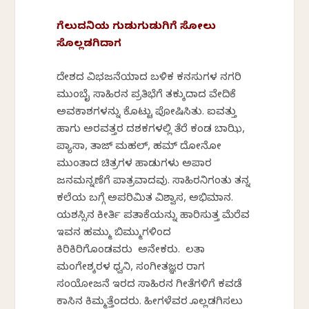
ಗೆಲುದನಿಯ ಗುಡುಗುಡುಗಿಗೆ ಸೋಲು
ಸೊಲ್ಲಡಗಿದಾಗ
ದೇಶದ ವಿಭಜನೆಯಾದ ಬಳಿಕ ಕನಸುಗಳ ನಗರಿ
ಮುಂಬೈ ಸಾಹಿರನ ಪ್ರತಿಭೆಗೆ ತಕ್ಕುದಾದ ವೇದಿಕೆ
ಅವಕಾಶಗಳನ್ನು ಕೊಟ್ಟು ಪೋಷಿಸಿತು. ಐವತ್ತು
ಹಾಗು ಅರವತ್ತರ ದಶಕಗಳಲ್ಲಿ ತೆರೆ ಕಂಡ ಬಾಝಿ,
ಪ್ಯಾಸಾ, ತಾಜ್ ಮಹಲ್, ಹಮ್ ದೋನೋ
ಮುಂತಾದ ಚಿತ್ರಗಳ ಹಾಡುಗಳು ಅಪಾರ
ಜನಮನ್ನಣೆಗೆ ಪಾತ್ರವಾದವು. ಸಾಹಿರನಿಗಂತು ತನ್ನ
ಕಲೆಯ ಬಗ್ಗೆ ಅಪರಿಮಿತ ವಿಶ್ವಾಸ, ಅಭಿಮಾನ.
ಯಶಸ್ಸಿನ ಕೀರ್ತಿ ಪತಾಕೆಯನ್ನು ಹಾರಿಸುತ್ತ ಮೆರೆವ
ಇವನ ಹಮ್ಮು ಬಿಮ್ಮುಗಳಿಂದ
ಕಿರಿಕಿರಿಗೊಂಡವರು ಅನೇಕರು. ಲತಾ
ಮಂಗೇಶ್ಕರಳ ಧ್ವನಿ, ಸಂಗೀತಜ್ಞರ ರಾಗ
ಸಂಯೋಜನೆ ಇರದ ಸಾಹಿರನ ಗೀತೆಗಳಿಗೆ ಕವಡೆ
ಕಾಸಿನ ಕಿಮ್ಮತ್ತೆಂದರು. ಹೀಗಳೆವರ ಸೊಲ್ಲಡಗಿಸಲು