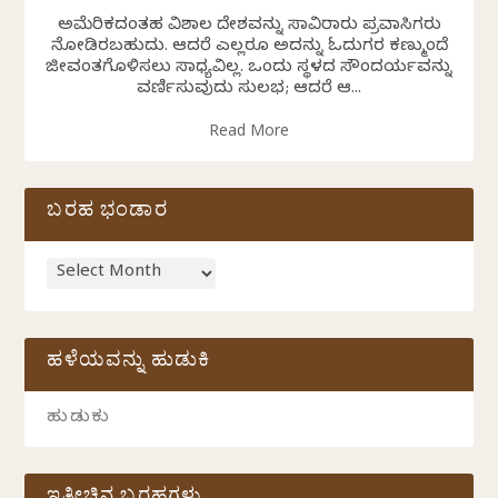
ಅಮೆರಿಕದಂತಹ ವಿಶಾಲ ದೇಶವನ್ನು ಸಾವಿರಾರು ಪ್ರವಾಸಿಗರು
ನೋಡಿರಬಹುದು. ಆದರೆ ಎಲ್ಲರೂ ಅದನ್ನು ಓದುಗರ ಕಣ್ಮುಂದೆ
ಜೀವಂತಗೊಳಿಸಲು ಸಾಧ್ಯವಿಲ್ಲ. ಒಂದು ಸ್ಥಳದ ಸೌಂದರ್ಯವನ್ನು
ವರ್ಣಿಸುವುದು ಸುಲಭ; ಆದರೆ ಆ...
Read More
ಬರಹ ಭಂಡಾರ
ಹಳೆಯವನ್ನು ಹುಡುಕಿ