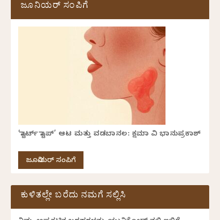
ಜೂನಿಯರ್ ಸಂಪಿಗೆ
‘ಸ್ಟಾರ್ಟ್ ಸ್ಟಾಪ್’ ಆಟ ಮತ್ತು ವಡಬಾನಲ: ಕ್ಷಮಾ ವಿ ಭಾನುಪ್ರಕಾಶ್
ಜೂನಿಯರ್ ಸಂಪಿಗೆ
ಕುಳಿತಲ್ಲೇ ಬರೆದು ನಮಗೆ ಸಲ್ಲಿಸಿ