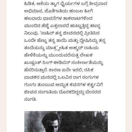
ಹಿಡಿತ, ಆಕೆಯ ತ್ಯಾಗ ಧೈರ್ಯಗಳ ಬಗ್ಗೆ ತೀವ್ರವಾದ
ಅಭಿಮಾನ, ಜೊತೆಗಾತಿಯ ಹಂಬಲ ಹೀಗೆ
ಹಲವಾರು ಭಾವನೆಗಳ ತಾಕಲಾಟಗಳಿಂದ
ಮುಂದಿನ ಹೆಜ್ಜೆ ಎತ್ತಲಾರದೆ ಹುಟ್ಟುತ್ತಿದ್ದ ತಟಸ್ಥ
ನಿಲುವು. ‘ಸಾಹಿರ್ ತನ್ನ ಜೀವನದಲ್ಲಿ ಪ್ರೀತಿಸಿದ
ಒಂದೇ ಹೆಣ್ಣು ತನ್ನ ತಾಯಿ ಮತ್ತು ದ್ವೇಷಿಸಿದ್ದು ತನ್ನ
ತಂದೆಯನ್ನು ಮಾತ್ರ’ ಸ್ನೇಹಿತ ಅಹ್ಮದ್ ರಾಹಿಯ
ಹೇಳಿಕೆಯನ್ನು ಮುಂದುವರೆಸುತ್ತ ಲೇಖಕ
ಖುಷ್ವಂತ್ ಸಿಂಗ್ ಈಡಿಪಸ್ ಸಂಕೀರ್ಣತೆಯನ್ನು
ಹೆಸರಿಸುತ್ತಾರೆ. ಕಾರಣ ಏನೇ ಇರಲಿ, ರಸಿಕ
ವಾಚಕರ ಮನದಲ್ಲಿ ಒಲವಿನ ರಾಗ ರಂಗುಗಳ
ಗುಂಗು ತುಂಬುವ ಅದ್ಭುತ ಕವನಗಳ ಕರ್ತೃವಿಗೆ
ಜೀವನ ಸಂಗಾತಿಯ ದೊರಕದಿದ್ದದ್ದು ಬೇಸರದ
ಸಂಗತಿ.