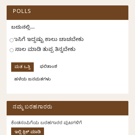
POLLS
ಬದುಕಿನಲ್ಲಿ....
ಹಾಸಿಗೆ ಇದ್ದಷ್ಟು ಕಾಲು ಚಾಚಬೇಕು
ಸಾಲ ಮಾಡಿ ತುಪ್ಪ ತಿನ್ನಬೇಕು
ಫಲಿತಾಂಶ
ಹಳೆಯ ಜನಮತಗಳು
ನಮ್ಮ ಬರಹಗಾರರು
ಕೆಂಡಸಂಪಿಗೆಯ ಬರಹಗಾರರ ಪುಟಗಳಿಗೆ
ಇಲ್ಲಿ ಕ್ಲಿಕ್ ಮಾಡಿ