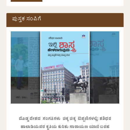
ಪುಸ್ತಕ ಸಂಪಿಗೆ
ದೊಡ್ಡ ದೇಶದ ಸಂಗತಿಗಳು ಚಿಕ್ಕ ಚಿಕ್ಕ ಟಿಪ್ಪಣಿಗಳಲ್ಲಿ: ಶಶಿಧರ
ಹಾಲಾಡಿಯವರ ಕೃತಿಯ ಕುರಿತು ನಾರಾಯಣ ಯಾಜಿ ಬರಹ