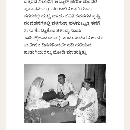
ಎತ್ತರದ ನಿಲುವಿನ ಅಬ್ದುಲ್ ಹಯೀ ಸುಂದರ
ಪುರುಷನೇನಲ್ಲ. ಪಂಜಾಬಿನ ಲುಧಿಯಾನಾ
ನಗರದಲ್ಲಿ ಹುಟ್ಟಿ ಬೆಳೆದು ಕವಿತೆ ಕವನಗಳ ಸೃಷ್ಟಿ
ಸಂವಹನಗಳಲ್ಲಿ ಪಳಗುತ್ತಾ ಫಳಗುಟ್ಟುತ್ತ ತನಗೆ
ತಾನು ಕೊಟ್ಟುಕೊಂಡ ಕಾವ್ಯ ನಾಮ
ಸಾಹಿರ್(ಜಾದೂಗಾರ) ಎಂದು. ಸಾಹಿರನ ಜಾದೂ
ಕಾಲೇಜಿನ ದಿನಗಳಿಂದಲೇ ಹದಿ ಹರೆಯದ
ಹುಡುಗಿಯರನ್ನು ಮೋಡಿ ಮಾಡುತ್ತಿತ್ತು.