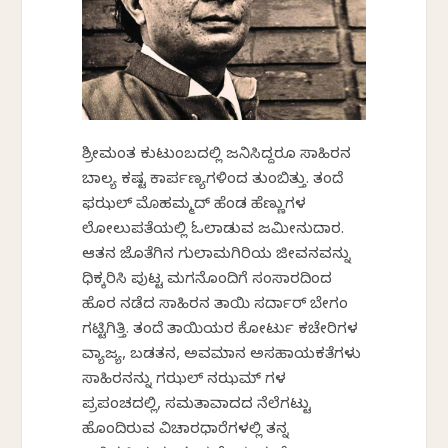
ಶ್ರೀಮಂತ ಕುಟುಂಬದಲ್ಲಿ ಜನಿಸಿದ್ದರೂ ಸಾಹಿರನ
ಬಾಲ್ಯ ಕಷ್ಟ ಕಾರ್ಪಣ್ಯಗಳಿಂದ ತುಂಬಿತ್ತು. ತಂದೆ
ಫಝಲ್ ಮೊಹಮ್ಮದ್ ಹೆಂಡ ಹೆಣ್ಣುಗಳ
ಲೋಲುಪತೆಯಲ್ಲಿ ಓಲಾಡುವ ಜಮೀನುದಾರ.
ಆತನ ಜೊತೆಗಿನ ಗುಲಾಮಗಿರಿಯ ಜೀವನವನ್ನು
ಧಿಕ್ಕರಿಸಿ ಪುಟ್ಟ ಮಗನೊಂದಿಗೆ ಸಂಸಾರದಿಂದ
ಹೊರ ನಡೆದ ಸಾಹಿರನ ತಾಯಿ ಸರ್ದಾರ್ ಬೇಗಂ
ಗಟ್ಟಿಗಿತ್ತಿ. ತಂದೆ ತಾಯಿಯರ ಕೋರ್ಟು ಕಚೇರಿಗಳ
ವ್ಯಾಜ್ಯ, ಬಡತನ, ಅವಮಾನ ಅಸಹಾಯಕತೆಗಳು
ಸಾಹಿರನನ್ನು ಗಝಲ್ ನಝಮ್ ಗಳ
ಪ್ರಪಂಚದಲ್ಲಿ, ಸಮತಾವಾದದ ನೆಲೆಗಟ್ಟು
ಹೊಂದಿರುವ ವಿಚಾರಧಾರೆಗಳಲ್ಲಿ ತನ್ನ