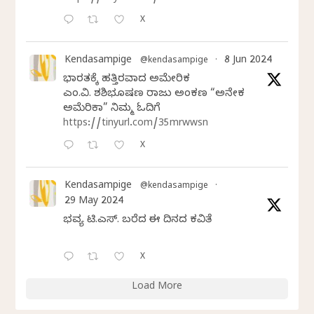
X
Kendasampige
8 Jun 2024
@kendasampige
·
ಭಾರತಕ್ಕೆ ಹತ್ತಿರವಾದ ಅಮೇರಿಕ
ಎಂ.ವಿ. ಶಶಿಭೂಷಣ ರಾಜು ಅಂಕಣ “ಅನೇಕ
ಅಮೆರಿಕಾ” ನಿಮ್ಮ ಓದಿಗೆ
https://tinyurl.com/35mrwwsn
X
Kendasampige
@kendasampige
·
29 May 2024
ಭವ್ಯ ಟಿ.ಎಸ್. ಬರೆದ ಈ ದಿನದ ಕವಿತೆ
X
Load More