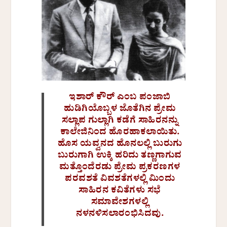
ಇಶಾರ್ ಕೌರ್ ಎಂಬ ಪಂಜಾಬಿ
ಹುಡಿಗಿಯೊಬ್ಬಳ ಜೊತೆಗಿನ ಪ್ರೇಮ
ಸಲ್ಲಾಪ ಗುಲ್ಲಾಗಿ ಕಡೆಗೆ ಸಾಹಿರನನ್ನು
ಕಾಲೇಜಿನಿಂದ ಹೊರಹಾಕಲಾಯಿತು.
ಹೊಸ ಯವ್ವನದ ಹೊನಲಲ್ಲಿ ಬುರುಗು
ಬುರುಗಾಗಿ ಉಕ್ಕಿ ಹರಿದು ತಣ್ಣಗಾಗುವ
ಮತ್ತೊಂದೆರಡು ಪ್ರೇಮ ಪ್ರಕರಣಗಳ
ಪರವಶತೆ ವಿವಶತೆಗಳಲ್ಲಿ ಮಿಂದು
ಸಾಹಿರನ ಕವಿತೆಗಳು ಸಭೆ
ಸಮಾವೇಶಗಳಲ್ಲಿ
ನಳನಳಿಸಲಾರಂಭಿಸಿದವು.