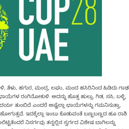
ಳಿ, ತೆಳು, ಹಗುರ, ಮಂದ್ರ, ಲಘು, ಮಂದ ಹಸಿರಿನಿಂದ ಹಿಡಿದು ಗಾಢ
 ಛಾಯೆಗಳ ರಂಗಿನೋಕುಳಿ. ಅದನ್ನು ಹೊತ್ತ ಹುಲ್ಲು, ಗಿಡ, ಸಸಿ, ಬಳ್ಳಿ,
ದರ್ಯ ತುಂಬಿದೆ ಎಂದರೆ ಅಷ್ಟೆಲ್ಲಾ ಛಾಯೆಗಳನ್ನು ಗಮನಿಸುತ್ತಾ,
ಹೋಗುತ್ತವೆ. ಇದಕ್ಕೆಲ್ಲಾ ಇಂಬು ಕೊಡುವಂತೆ ಬಣ್ಣಬಣ್ಣದ ಹೂ ರಾಶಿ
ಿಟ್ಟಿತೆಂದರೆ ನಿಸರ್ಗವು ತನ್ನಲ್ಲಿನ ಸ್ವರ್ಗದ ವಿಶೇಷ ಬಾಗಿಲನ್ನು