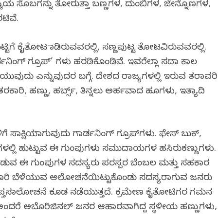
ಷ್ಟಿಯ ಸೊಬಗನ್ನು ತೋರುತ್ತಾ ಬಣ್ಣಗಳ, ದುಂಬಿಗಳ, ಜೇನ್ನೊಣಗಳ,
ಟಿವೆ.
ಟ್ಟಿಗೆ ಕೈತೋಟ ಮಾಡಿರುವವರಲ್ಲಿ, ಸಣ್ಣಪುಟ್ಟ ತೋಟವಿರುವವರಲ್ಲಿ.
್ಡನಿಂಗ್ ಗ್ರೂಪ್’ ಗಳು ಹರಡಿಕೊಂಡಿವೆ. ಇವರೆಲ್ಲಾ ಸದಾ ಕಾಲ
ಯುವುದು ಎನ್ನುವುದರ ಬಗ್ಗೆ. ದೇಶದ ರಾಜ್ಯಗಳಲ್ಲಿ ಇರುವ ತರಾವರಿ
 ತರಕಾರಿ, ಹಣ್ಣು, ಹರ್ಬ್ಸ್, ತಿನ್ನಲು ಅರ್ಹವಾದ ಹೂಗಳು, ಇತ್ಯಾದಿ
ಿಗೆ ಸಾಕ್ಷಿಯಾಗುವುದು ಗಾರ್ಡನಿಂಗ್ ಗ್ರೂಪ್‌ಗಳು. ಫೇಸ್ ಬುಕ್,
ಾಣಗಳಲ್ಲಿ ಹುಟ್ಟುವ ಈ ಗುಂಪುಗಳು ಸಮುದಾಯಗಳ ಹಸಿರುಕಣ್ಣುಗಳು.
ೊಡುವ ಈ ಗುಂಪುಗಳ ಸದಸ್ಯರು ಪರಸ್ಪರ ಬೆಂಬಲ ಮತ್ತು ಸಹಕಾರ
. ತರಕಾರಿ ಬೆಳೆಯುವ ಆಲೋಚನೆಯಿಟ್ಟುಕೊಂಡು ಸದಸ್ಯರಾಗುವ ಜನರು
 ಆಪ್ತಸಮಾಲೋಚನೆ ಕೂಡ ನಡೆಯುತ್ತದೆ. ಕ್ರಮೇಣ ಕೈತೋಟಿಗರ ಗಮನ
 ಅಂದರೆ ಅಬೊರಿಜಿನಲ್ ಜನರ ಆಹಾರವಾಗಿದ್ದ ಸ್ಥಳೀಯ ಹಣ್ಣುಗಳು,