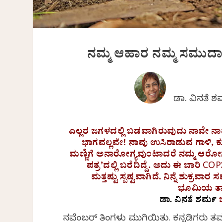
ನಮ್ಮ ಆಹಾರ ನಮ್ಮ ಸಮುದಾ
ಡಾ. ವಿನತೆ 
ಎಲ್ಲರ ಜಗಳದಲ್ಲಿ ಬಡವಾಗಿರುವುದು ನಾವೇ ನಾವ
ಭಾಗವಲ್ಲವೇ! ನಾವು ಉಸಿರಾಡುವ ಗಾಳಿ, ಕ
ಮಣ್ಣಿಗೆ ಅನಾರೋಗ್ಯವುಂಟಾದರೆ ನಮ್ಮ ಆರೋಗ್ಯ
ಪತ್ರ’ದಲ್ಲಿ ಬರೆದಿದ್ದೆ. ಅದು ಈ ಬಾರ
ಮತ್ತಷ್ಟು ಸ್ಪಷ್ಟವಾಗಿದೆ. ನಿನ್ನೆ ಶುಕ್
ಭೂಮಿಯ ತಾಪಮ
ಡಾ. ವಿನತೆ ಶರ್ಮ
ಬ
ನವೆಂಬರ್ ತಿಂಗಳು ಮುಗಿಯಿತು. ಕನ್ನಡಿಗರು ತಮ