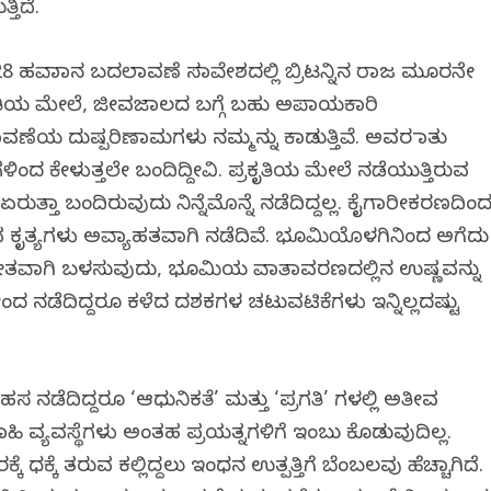
ತಿದೆ.
28 ಹವಾಮಾನ ಬದಲಾವಣೆ ಸಮಾವೇಶದಲ್ಲಿ ಬ್ರಿಟನ್ನಿನ ರಾಜ ಮೂರನೇ
ರಕೃತಿಯ ಮೇಲೆ, ಜೀವಜಾಲದ ಬಗ್ಗೆ ಬಹು ಅಪಾಯಕಾರಿ
ಲಾವಣೆಯ ದುಷ್ಪರಿಣಾಮಗಳು ನಮ್ಮನ್ನು ಕಾಡುತ್ತಿವೆ. ಅವರ ಮಾತು
ಂದ ಕೇಳುತ್ತಲೇ ಬಂದಿದ್ದೀವಿ. ಪ್ರಕೃತಿಯ ಮೇಲೆ ನಡೆಯುತ್ತಿರುವ
ುತ್ತಾ ಬಂದಿರುವುದು ನಿನ್ನೆಮೊನ್ನೆ ನಡೆದಿದ್ದಲ್ಲ. ಕೈಗಾರೀಕರಣದಿಂ
ನವ ಕೃತ್ಯಗಳು ಅವ್ಯಾಹತವಾಗಿ ನಡೆದಿವೆ. ಭೂಮಿಯೊಳಗಿನಿಂದ ಅಗೆದು
ಪರೀತವಾಗಿ ಬಳಸುವುದು, ಭೂಮಿಯ ವಾತಾವರಣದಲ್ಲಿನ ಉಷ್ಣವನ್ನು
ಂದ ನಡೆದಿದ್ದರೂ ಕಳೆದ ದಶಕಗಳ ಚಟುವಟಿಕೆಗಳು ಇನ್ನಿಲ್ಲದಷ್ಟು
 ನಡೆದಿದ್ದರೂ ‘ಆಧುನಿಕತೆ’ ಮತ್ತು ‘ಪ್ರಗತಿ’ ಗಳಲ್ಲಿ ಅತೀವ
ಿ ವ್ಯವಸ್ಥೆಗಳು ಅಂತಹ ಪ್ರಯತ್ನಗಳಿಗೆ ಇಂಬು ಕೊಡುವುದಿಲ್ಲ.
ಕೆ ಧಕ್ಕೆ ತರುವ ಕಲ್ಲಿದ್ದಲು ಇಂಧನ ಉತ್ಪತ್ತಿಗೆ ಬೆಂಬಲವು ಹೆಚ್ಚಾಗಿದೆ.