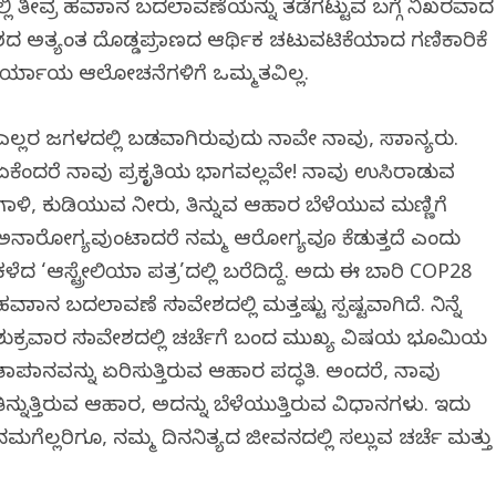
ಲ್ಲಿ ತೀವ್ರ ಹವಾಮಾನ ಬದಲಾವಣೆಯನ್ನು ತಡೆಗಟ್ಟುವ ಬಗ್ಗೆ ನಿಖರವಾದ
ದೇಶದ ಅತ್ಯಂತ ದೊಡ್ಡಪ್ರಮಾಣದ ಆರ್ಥಿಕ ಚಟುವಟಿಕೆಯಾದ ಗಣಿಕಾರಿಕೆ
್ಲ. ಪರ್ಯಾಯ ಆಲೋಚನೆಗಳಿಗೆ ಒಮ್ಮತವಿಲ್ಲ.
ಎಲ್ಲರ ಜಗಳದಲ್ಲಿ ಬಡವಾಗಿರುವುದು ನಾವೇ ನಾವು, ಸಾಮಾನ್ಯರು.
ಏಕೆಂದರೆ ನಾವು ಪ್ರಕೃತಿಯ ಭಾಗವಲ್ಲವೇ! ನಾವು ಉಸಿರಾಡುವ
ಗಾಳಿ, ಕುಡಿಯುವ ನೀರು, ತಿನ್ನುವ ಆಹಾರ ಬೆಳೆಯುವ ಮಣ್ಣಿಗೆ
ಅನಾರೋಗ್ಯವುಂಟಾದರೆ ನಮ್ಮ ಆರೋಗ್ಯವೂ ಕೆಡುತ್ತದೆ ಎಂದು
ಕಳೆದ ‘ಆಸ್ಟ್ರೇಲಿಯಾ ಪತ್ರ’ದಲ್ಲಿ ಬರೆದಿದ್ದೆ. ಅದು ಈ ಬಾರಿ COP28
ಹವಾಮಾನ ಬದಲಾವಣೆ ಸಮಾವೇಶದಲ್ಲಿ ಮತ್ತಷ್ಟು ಸ್ಪಷ್ಟವಾಗಿದೆ. ನಿನ್ನೆ
ಶುಕ್ರವಾರ ಸಮಾವೇಶದಲ್ಲಿ ಚರ್ಚೆಗೆ ಬಂದ ಮುಖ್ಯ ವಿಷಯ ಭೂಮಿಯ
ತಾಪಮಾನವನ್ನು ಏರಿಸುತ್ತಿರುವ ಆಹಾರ ಪದ್ಧತಿ. ಅಂದರೆ, ನಾವು
ತಿನ್ನುತ್ತಿರುವ ಆಹಾರ, ಅದನ್ನು ಬೆಳೆಯುತ್ತಿರುವ ವಿಧಾನಗಳು. ಇದು
ನಮಗೆಲ್ಲರಿಗೂ, ನಮ್ಮ ದಿನನಿತ್ಯದ ಜೀವನದಲ್ಲಿ ಸಲ್ಲುವ ಚರ್ಚೆ ಮತ್ತು