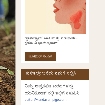
‘ಸ್ಟಾರ್ಟ್ ಸ್ಟಾಪ್’ ಆಟ ಮತ್ತು ವಡಬಾನಲ:
ಕ್ಷಮಾ ವಿ ಭಾನುಪ್ರಕಾಶ್
ಜೂನಿಯರ್ ಸಂಪಿಗೆ
ಕುಳಿತಲ್ಲೇ ಬರೆದು ನಮಗೆ ಸಲ್ಲಿಸಿ
ನಿಮ್ಮ ಅಪ್ರಕಟಿತ ಬರಹಗಳನ್ನು
ಯುನಿಕೋಡ್ ನಲ್ಲಿ ಇಲ್ಲಿಗೆ ಕಳುಹಿಸಿ
editor@kendasampige.com