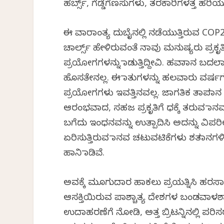
ಹರ್ಬ್ಸ್, ಗೆಡ್ಡೆಗೆಣಸುಗಳು, ತರಕಾರಿಗಳತ್ತ ಹರಿಯುತ್
ಈ ವಾರಾಂತ್ಯ ದುಬೈನಲ್ಲಿ ನಡೆಯುತ್ತಿರುವ COP
ಚಾರ್ಲ್ಸ್ ಹೇಳಿರುವಂತೆ ನಾವು ಮನುಷ್ಯರು ಪ್
ಪ್ರಯೋಗಗಳನ್ನು ಮಾಡುತ್ತಿದ್ದೀವಿ. ಹವಾಮಾನ ಬದ
ಹೊಸತೇನಲ್ಲ. ಈ ಮಾತುಗಳನ್ನು ಹಲವಾರು ವರ್ಷಗಳಿ
ಪ್ರಯೋಗಗಳು ಇವತ್ತಿನವಲ್ಲ. ಜಾಗತಿಕ ತಾಪಮಾನ ಏರ
ಆರಂಭವಾದ, ಸಹಜ ಪ್ರಕೃತಿಗೆ ಧಕ್ಕೆ ತರುವ ಮಾ
ಬಗೆದು ಇಂಧನವನ್ನು ಉತ್ಪಾದಿಸಿ ಅದನ್ನು ವಿ
ಏರಿಸುತ್ತಿರುವ ಮಾನವ ಚಟುವಟಿಕೆಗಳು ಶತಮಾನಗಳಿ
ಹಾನಿ ಮಾಡಿವೆ.
ಅವಕ್ಕೆ ಮೂಗುದಾರ ಹಾಕಲು ಪ್ರಯತ್ನಿಸಿ ಹರಸಾಹಸ
ಆಸಕ್ತಿಯಿರುವ ಪಾಶ್ಚಾತ್ಯ ದೇಶಗಳ ಬಂಡವಾಳಶಾಹ
ಉದಾಹರಣೆಗೆ ನೋಡಿ, ಅತ್ತ ಬ್ರಿಟನ್ನಿನಲ್ಲಿ ಪರಿಸರಕ್