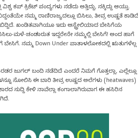
್ವ ಕಪ್ ಕ್ರಿಕೆಟ್ ಪಂದ್ಯಗಳು ನಡೆದು ಅತ್ತಿದ್ದು, ನಕ್ಕಿದ್ದು ಆಯ್ತು.
ದ್ದಂತೆಯೇ ನಮ್ಮ ರಾಣಿರಾಜ್ಯದಲ್ಲೂ ಬಿಸಿಲು, ತೀವ್ರ ಉಷ್ಣತೆ ಕಾಡಿದೆ
ದ್ದಿದೆ. ಖಂಡಿತವಾಗಿಯೂ ಇದು ಆಸ್ಟ್ರೇಲಿಯಾದ ಬೇಸಿಗೆಯ
ಿಲು-ಮಳೆ-ಚಂಡಮಾರುತ ಇದ್ದರೇನೇ ನಮ್ಮಲ್ಲಿ ಬೇಸಿಗೆ! ಅಂದ ಹಾಗೆ
ಳವರಗೆ ಬೇಸಿಗೆ. ನಮ್ಮ Down Under ಪಾತಾಳಲೋಕದಲ್ಲಿ ಋತುಗಳೆಲ್ಲ
ರಡರ ಜುಗಲ್ ಬಂದಿ ನಡೆದಿದೆ ಎಂದರೆ ನಿಮಗೆ ಗೊತ್ತಲ್ಲಾ, ಎಲ್ಲೆಲ್ಲೂ
ೆಗಳನ್ನೂ ಸೋಲಿಸಿ ಈ ಬಾರಿ ತೀವ್ರ ಉಷ್ಣದ ಅಲೆಗಳು (heatwaves)
ರದ ಸುದ್ದಿ ಕೇಳಿ ನಾವೆಲ್ಲಾ ಕಂಗಾಲಾಗಿರುವಾಗ ಈ ಹಸಿರಿನ
ಿದೆ.