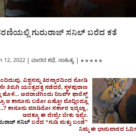
 ಸರಣಿಯಲ್ಲಿ ಗುರುರಾಜ್ ಸನಿಲ್ ಬರೆದ ಕತೆ
n 12, 2022
|
ವಾರದ ಕಥೆ
,
ಸಾಹಿತ್ಯ
|
ಂದಿದುವು. ವಿಶ್ವನನ್ನು ತಿರಸ್ಕಾರದಿಂದ ನೋಡಿ
ೇ ತಿರುಗಿ ಯಂತ್ರದತ್ತ ನಡೆದರೆ, ಸ್ಥಳಪುರಾಣ
ಲಾ ಹೊಳೆ… ಅದರಾಚೆಗಿಂದು ರಿಜರ್ವ್ ಫಾರೆಸ್ಟ್
ದ್ರೂ ಆ ಕಾನೂನು ಬರೋ ಎಷ್ಟೋ ಮೊದ್ಲಿಂದ್ಲೂ
ತಿತ್ತಾ…? ಕಾನೂನು ಮಾಡಿರೋ ಸರ್ಕಾರ ಇದ್ಯಲ್ಲಾ,
ಅದಕ್ಕೂ ಈ ದೇವ್ರೇ ಬೇಕು ಇವ್ರೇ.
ರುರಾಜ್ ಸನಿಲ್
ಬರೆದ “ಗುಡಿ ಮತ್ತು ಬಂಡೆ”
ನಿಮ್ಮ ಈ ಭಾನುವಾರದ ಓದಿಗ