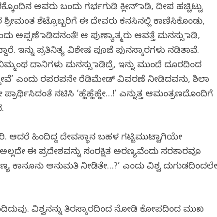
ಕೊಂದಿನ ಅವರು ಬಂದು ಗರ್ಭಗುಡಿ ಕ್ಲೀನ್ ಮಾಡಿ, ದೀಪ ಹಚ್ಚಿಟ್ಟು
ರೀಮಂತ ಶೆಟ್ರೊಬ್ಬರಿಗೆ ಈ ದೇವರು ಕನಸಿನಲ್ಲಿ ಕಾಣಿಸಿಕೊಂಡು,
ಅಪ್ಪಣೆ ಮಾಡಿದನಂತೆ! ಆ ಪುಣ್ಯಾತ್ಮರು ಆವತ್ತೆ ಮನಸ್ಸು ಮಾಡಿ,
ದಾರೆ. ಇನ್ನು ಪ್ರತಿನಿತ್ಯ ವಿಶೇಷ ಪೂಜೆ ಪುನಸ್ಕಾರಗಳು ನಡಿತಾವೆ.
ನಿಮ್ಮಂಥ ದಾನಿಗಳು ಮನಸ್ಸು ಮಾಡಿದ್ರೆ, ಇನ್ನು ಮುಂದೆ ದೂರದಿಂದ
ದ್ದೇವೆ’ ಎಂದು ರಪರಪನೇ ರೆಡಿಮೇಡ್ ವಿವರಣೆ ನೀಡಿದವನು, ಶಿಲಾ
ರಾರ್ಥಿಸಿದಂತೆ ನಟಿಸಿ ‘ಹ್ಹೆಹ್ಹೆಹ್ಹೇ…!’ ಎನ್ನುತ್ತ ಆಮಂತ್ರಣದೊಂದಿಗೆ
ದ.
ಲ ಸರಿ. ಆದರೆ ಹಿಂದಿದ್ದ ದೇವಸ್ಥಾನ ಬಹಳ ಗಟ್ಟಿಮುಟ್ಟಾಗಿಯೇ
? ಅಲ್ಲದೇ ಈ ಪ್ರದೇಶವನ್ನು ಸಂರಕ್ಷಿತ ಅರಣ್ಯವೆಂದು ಸರಕಾರವೂ
ಣ್ಯ ಕಾನೂನು ಅನುಮತಿ ನೀಡಿತೇ…?’ ಎಂದು ವಿಶ್ವ ದುಗುಡದಿಂದಲ
ಂದಿದುವು. ವಿಶ್ವನನ್ನು ತಿರಸ್ಕಾರದಿಂದ ನೋಡಿ ಕೋಪದಿಂದ ಮುಖ