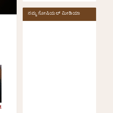
ನಮ್ಮ ಸೋಷಿಯಲ್‌ ಮೀಡಿಯಾ
ೆ