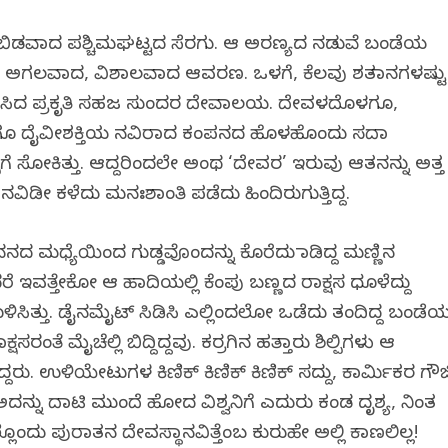
ಬಿಡವಾದ ಪಶ್ಚಿಮಘಟ್ಟದ ಸೆರಗು. ಆ ಅರಣ್ಯದ ನಡುವೆ ಬಂಡೆಯ
ದ ಅಗಲವಾದ, ವಿಶಾಲವಾದ ಆವರಣ. ಒಳಗೆ, ಕೆಲವು ಶತಮಾನಗಳಷ್ಟು
ೆಸಿದ ಪ್ರಕೃತಿ ಸಹಜ ಸುಂದರ ದೇವಾಲಯ. ದೇವಳದೊಳಗೂ,
ಶದೊಳಗೂ ದೈವೀಶಕ್ತಿಯ ನವಿರಾದ ಕಂಪನದ ಹೊಳಹೊಂದು ಸದಾ
ಿಗೆ ಸೋಕಿತ್ತು. ಆದ್ದರಿಂದಲೇ ಅಂಥ ‘ದೇವರ’ ಇರುವು ಆತನನ್ನು ಅತ್ತ
ಿನವಿಡೀ ಕಳೆದು ಮನಃಶಾಂತಿ ಪಡೆದು ಹಿಂದಿರುಗುತ್ತಿದ್ದ.
ದ ಮಧ್ಯೆಯಿಂದ ಗುಡ್ಡವೊಂದನ್ನು ಕೊರೆದು ಮಾಡಿದ್ದ ಮಣ್ಣಿನ
ರೆ ಇವತ್ತೇಕೋ ಆ ಹಾದಿಯಲ್ಲಿ ಕೆಂಪು ಬಣ್ಣದ ರಾಕ್ಷಸ ಧೂಳೆದ್ದು
ಿಸಿತ್ತು. ಡೈನಮೈಟ್ ಸಿಡಿಸಿ ಎಲ್ಲಿಂದಲೋ ಒಡೆದು ತಂದಿದ್ದ ಬಂಡೆ
ರಂತೆ ಮೈಚೆಲ್ಲಿ ಬಿದ್ದಿದ್ದವು. ಕರ್ರಗಿನ ಹತ್ತಾರು ಶಿಲ್ಪಿಗಳು ಆ
ದ್ದರು. ಉಳಿಯೇಟುಗಳ ಕಿಣಿಕ್ ಕಿಣಿಕ್ ಕಿಣಿಕ್ ಸದ್ದು, ಕಾರ್ಮಿಕರ ಗೌಜ
ು. ಅದನ್ನು ದಾಟಿ ಮುಂದೆ ಹೋದ ವಿಶ್ವನಿಗೆ ಎದುರು ಕಂಡ ದೃಶ್ಯ, ನಿಂತ
ಂದು ಪುರಾತನ ದೇವಸ್ಥಾನವಿತ್ತೆಂಬ ಕುರುಹೇ ಅಲ್ಲಿ ಕಾಣಲಿಲ್ಲ!