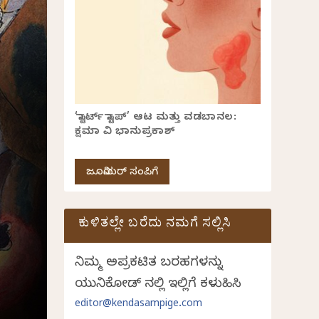
‘ಸ್ಟಾರ್ಟ್ ಸ್ಟಾಪ್’ ಆಟ ಮತ್ತು ವಡಬಾನಲ:
ಕ್ಷಮಾ ವಿ ಭಾನುಪ್ರಕಾಶ್
ಜೂನಿಯರ್ ಸಂಪಿಗೆ
ಕುಳಿತಲ್ಲೇ ಬರೆದು ನಮಗೆ ಸಲ್ಲಿಸಿ
ನಿಮ್ಮ ಅಪ್ರಕಟಿತ ಬರಹಗಳನ್ನು
ಯುನಿಕೋಡ್ ನಲ್ಲಿ ಇಲ್ಲಿಗೆ ಕಳುಹಿಸಿ
editor@kendasampige.com