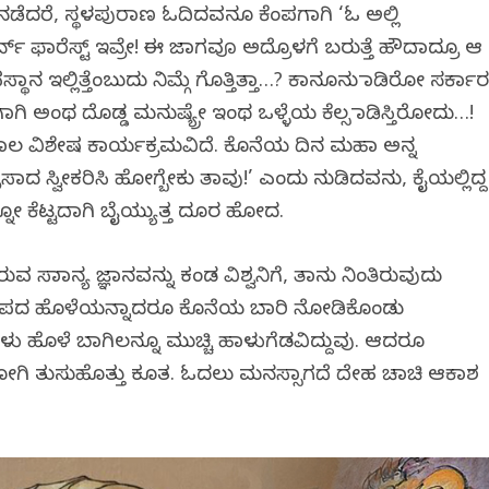
್ತ ನಡೆದರೆ, ಸ್ಥಳಪುರಾಣ ಓದಿದವನೂ ಕೆಂಪಗಾಗಿ ‘ಓ ಅಲ್ಲಿ
ವ್ ಫಾರೆಸ್ಟ್ ಇವ್ರೇ! ಈ ಜಾಗವೂ ಅದ್ರೊಳಗೆ ಬರುತ್ತೆ ಹೌದಾದ್ರೂ ಆ
 ಇಲ್ಲಿತ್ತೆಂಬುದು ನಿಮ್ಗೆ ಗೊತ್ತಿತ್ತಾ…? ಕಾನೂನು ಮಾಡಿರೋ ಸರ್ಕಾ
ಗಾಗಿ ಅಂಥ ದೊಡ್ಡ ಮನುಷ್ಯ್ರೇ ಇಂಥ ಒಳ್ಳೆಯ ಕೆಲ್ಸ ಮಾಡಿಸ್ತಿರೋದು…!
ಾಲ ವಿಶೇಷ ಕಾರ್ಯಕ್ರಮವಿದೆ. ಕೊನೆಯ ದಿನ ಮಹಾ ಅನ್ನ
ಸಾದ ಸ್ವೀಕರಿಸಿ ಹೋಗ್ಬೇಕು ತಾವು!’ ಎಂದು ನುಡಿದವನು, ಕೈಯಲ್ಲಿದ್ದ
ನೋ ಕೆಟ್ಟದಾಗಿ ಬೈಯ್ಯುತ್ತ ದೂರ ಹೋದ.
 ಸಾಮಾನ್ಯ ಜ್ಞಾನವನ್ನು ಕಂಡ ವಿಶ್ವನಿಗೆ, ತಾನು ನಿಂತಿರುವುದು
ೆ ಸಮೀಪದ ಹೊಳೆಯನ್ನಾದರೂ ಕೊನೆಯ ಬಾರಿ ನೋಡಿಕೊಂಡು
ಳು ಹೊಳೆ ಬಾಗಿಲನ್ನೂ ಮುಚ್ಚಿ ಹಾಳುಗೆಡವಿದ್ದುವು. ಆದರೂ
ೋಗಿ ತುಸುಹೊತ್ತು ಕೂತ. ಓದಲು ಮನಸ್ಸಾಗದೆ ದೇಹ ಚಾಚಿ ಆಕಾಶ