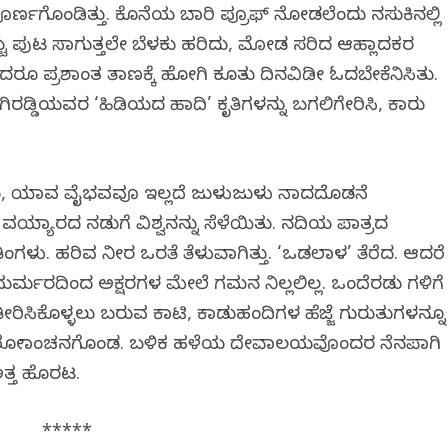
್ಣಗೊಂಡಿತ್ತು. ಕೊನೆಯ ಬಾರಿ ಪ್ರೂಫ್ ನೋಡಲೆಂದು ನಸುಕಿನಲ್ಲಿ
ದಷ್ಟು ಪುಟ ಸಾಗುತ್ತಲೇ ಬೆಳಕು ಹರಿದು, ಮೋಡ ಸರಿದ ಆಹ್ಲಾದಕರ
ಾದರೂ ಪ್ರಶಾಂತ ತಾಣಕ್ಕೆ ಹೋಗಿ ಕೂತು ದಿನವಿಡೀ ಓದಬೇಕೆನಿಸಿತು.
ಡ್ಡಿಯವರ ‘ಹಿಡಿಯದ ಹಾದಿ’ ಕೃತಿಗಳನ್ನು ಬಗಲಿಗೇರಿಸಿ, ಕಾರು
ೊಂಡು, ಯಾವ ವೈಭವವೂ ಇಲ್ಲದೆ ಜುಳುಜುಳು ನಾದದೊಡನೆ
 ವಯ್ಯಾರದ ನಡುಗೆ ವಿಶ್ವನನ್ನು ಸೆಳೆಯಿತು. ನದಿಯ ಪಾತ್ರದ
ಂಗಳು. ಹರಿವ ನೀರ ಒರತೆ ತೆಳುವಾಗಿತ್ತು. ‘ಒಡಲಾಳ’ ತೆರೆದ. ಆದರೆ
 ಮರ್ಮರದಿಂದ ಅಕ್ಷರಗಳ ಮೇಲೆ ಗಮನ ನಿಲ್ಲಲಿಲ್ಲ. ಒಂದೆರಡು ಗಳಿಗೆ
ರಿಸಿಕೊಳ್ಳಲು ಬರುವ ಕಾಟಿ, ಕಾಡುಹಂದಿಗಳ ಹೆಜ್ಜೆ ಗುರುತುಗಳನ್ನೂ
 ಕಂಡು ರೋಮಾಂಚನಗೊಂಡ. ಬಳಿಕ ಹಳೆಯ ದೇವಾಲಯವೊಂದರ ನೆನಪಾಗಿ
ಅತ್ತ ಹೊರಟ.
*****