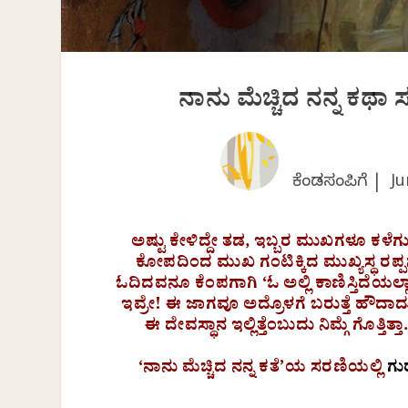
ನಾನು ಮೆಚ್ಚಿದ ನನ್ನ ಕಥಾ
ಕೆಂಡಸಂಪಿಗೆ |
Ju
ಅಷ್ಟು ಕೇಳಿದ್ದೇ ತಡ, ಇಬ್ಬರ ಮುಖಗಳೂ ಕಳೆಗು
ಕೋಪದಿಂದ ಮುಖ ಗಂಟಿಕ್ಕಿದ ಮುಖ್ಯಸ್ಥ ರಪ್ಪನ
ಓದಿದವನೂ ಕೆಂಪಗಾಗಿ ‘ಓ ಅಲ್ಲಿ ಕಾಣಿಸ್ತಿದೆಯಲ್
ಇವ್ರೇ! ಈ ಜಾಗವೂ ಅದ್ರೊಳಗೆ ಬರುತ್ತೆ ಹೌದಾ
ಈ ದೇವಸ್ಥಾನ ಇಲ್ಲಿತ್ತೆಂಬುದು ನಿಮ್ಗೆ ಗೊತ್
‘ನಾನು ಮೆಚ್ಚಿದ ನನ್ನ ಕತೆ’ಯ ಸರಣಿಯಲ್ಲಿ
ಗು