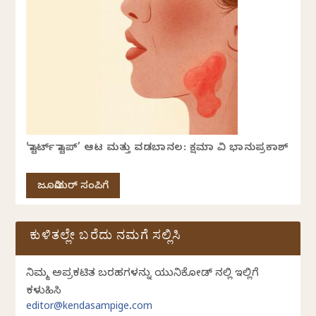
‘ಸ್ಟಾರ್ಟ್ ಸ್ಟಾಪ್’ ಆಟ ಮತ್ತು ವಡಬಾನಲ: ಕ್ಷಮಾ ವಿ ಭಾನುಪ್ರಕಾಶ್
ಜೂನಿಯರ್ ಸಂಪಿಗೆ
ಕುಳಿತಲ್ಲೇ ಬರೆದು ನಮಗೆ ಸಲ್ಲಿಸಿ
ನಿಮ್ಮ ಅಪ್ರಕಟಿತ ಬರಹಗಳನ್ನು ಯುನಿಕೋಡ್ ನಲ್ಲಿ ಇಲ್ಲಿಗೆ
ಕಳುಹಿಸಿ
editor@kendasampige.com