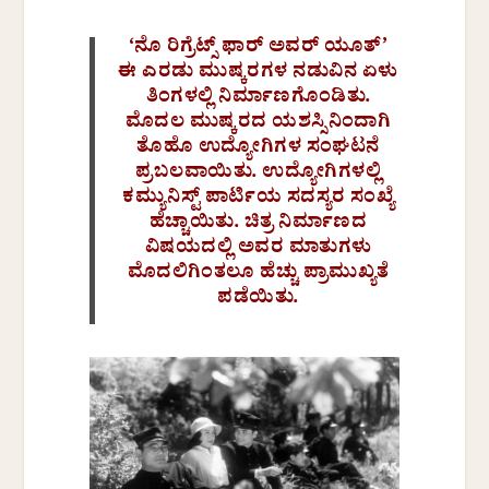
‘ನೊ ರಿಗ್ರೆಟ್ಸ್ ಫಾರ್ ಅವರ್ ಯೂತ್’
ಈ ಎರಡು ಮುಷ್ಕರಗಳ ನಡುವಿನ ಏಳು
ತಿಂಗಳಲ್ಲಿ ನಿರ್ಮಾಣಗೊಂಡಿತು.
ಮೊದಲ ಮುಷ್ಕರದ ಯಶಸ್ಸಿನಿಂದಾಗಿ
ತೊಹೊ ಉದ್ಯೋಗಿಗಳ ಸಂಘಟನೆ
ಪ್ರಬಲವಾಯಿತು. ಉದ್ಯೋಗಿಗಳಲ್ಲಿ
ಕಮ್ಯುನಿಸ್ಟ್ ಪಾರ್ಟಿಯ ಸದಸ್ಯರ ಸಂಖ್ಯೆ
ಹೆಚ್ಚಾಯಿತು. ಚಿತ್ರ ನಿರ್ಮಾಣದ
ವಿಷಯದಲ್ಲಿ ಅವರ ಮಾತುಗಳು
ಮೊದಲಿಗಿಂತಲೂ ಹೆಚ್ಚು ಪ್ರಾಮುಖ್ಯತೆ
ಪಡೆಯಿತು.