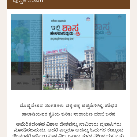
ಪುಸ್ತಕ ಸಂಪಿಗೆ
ದೊಡ್ಡ ದೇಶದ ಸಂಗತಿಗಳು ಚಿಕ್ಕ ಚಿಕ್ಕ ಟಿಪ್ಪಣಿಗಳಲ್ಲಿ: ಶಶಿಧರ
ಹಾಲಾಡಿಯವರ ಕೃತಿಯ ಕುರಿತು ನಾರಾಯಣ ಯಾಜಿ ಬರಹ
ಅಮೆರಿಕದಂತಹ ವಿಶಾಲ ದೇಶವನ್ನು ಸಾವಿರಾರು ಪ್ರವಾಸಿಗರು
ನೋಡಿರಬಹುದು. ಆದರೆ ಎಲ್ಲರೂ ಅದನ್ನು ಓದುಗರ ಕಣ್ಮುಂದೆ
ಜೀವಂತಗೊಳಿಸಲು ಸಾಧ್ಯವಿಲ್ಲ. ಒಂದು ಸ್ಥಳದ ಸೌಂದರ್ಯವನ್ನು