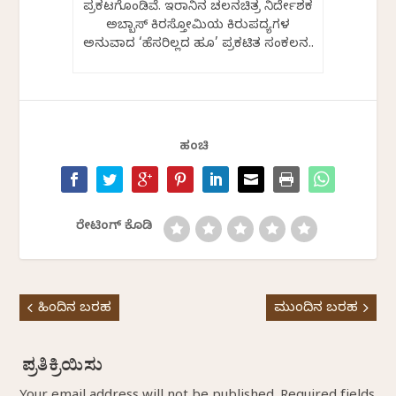
ಪ್ರಕಟಗೊಂಡಿವೆ. ಇರಾನಿನ ಚಲನಚಿತ್ರ ನಿರ್ದೇಶಕ
ಅಬ್ಬಾಸ್ ಕಿರಸ್ತೋಮಿಯ ಕಿರುಪದ್ಯಗಳ
ಅನುವಾದ ‘ಹೆಸರಿಲ್ಲದ ಹೂ’ ಪ್ರಕಟಿತ ಸಂಕಲನ..
ಹಂಚಿ
ರೇಟಿಂಗ್ ಕೊಡಿ
ಹಿಂದಿನ ಬರಹ
ಮುಂದಿನ ಬರಹ