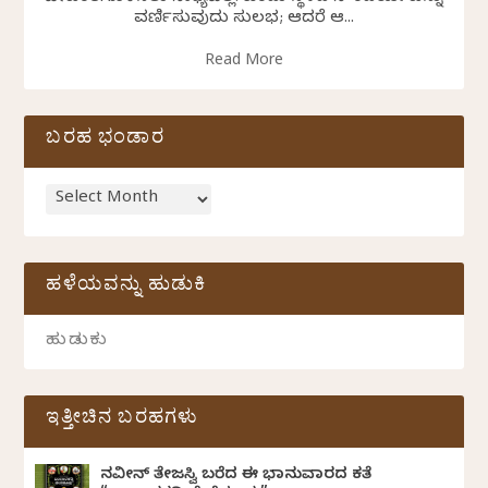
ವರ್ಣಿಸುವುದು ಸುಲಭ; ಆದರೆ ಆ...
Read More
ಬರಹ ಭಂಡಾರ
ಹಳೆಯವನ್ನು ಹುಡುಕಿ
ಇತ್ತೀಚಿನ ಬರಹಗಳು
ನವೀನ್‌ ತೇಜಸ್ವಿ ಬರೆದ ಈ ಭಾನುವಾರದ ಕತೆ