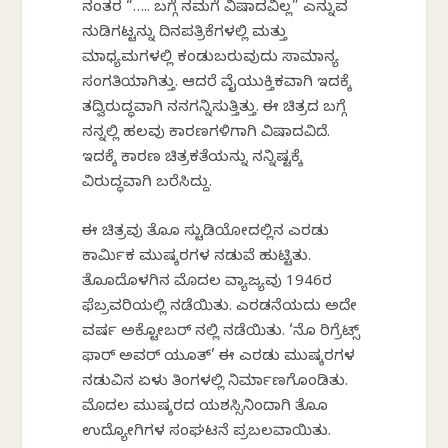
ನಂತರ “….. ಬಗ್ಗೆ ನಮಗೆ ವಿಷಾದವಿಲ್ಲ” ಎನ್ನುವ
ನುಡಿಗಟ್ಟನ್ನು ದಿನಪತ್ರಿಕೆಗಳಲ್ಲಿ ಮತ್ತು
ಮಾಧ್ಯಮಗಳಲ್ಲಿ ಕಂಡುಬರುವುದು ಸಾಮಾನ್ಯ
ಸಂಗತಿಯಾಗಿತ್ತು. ಆದರೆ ವೈಯುಕ್ತಿಕವಾಗಿ ಇದಕ್ಕೆ
ತದ್ವಿರುದ್ಧವಾಗಿ ನನಗನ್ನಿಸುತ್ತಿತ್ತು. ಈ ಚಿತ್ರದ ಬಗ್ಗೆ
ನನ್ನಲ್ಲಿ ಹಲವು ಕಾರಣಗಳಿಗಾಗಿ ವಿಷಾದವಿದೆ.
ಇದಕ್ಕೆ ಕಾರಣ ಚಿತ್ರಕತೆಯನ್ನು ನನ್ನಿಷ್ಟಕ್ಕೆ
ವಿರುದ್ಧವಾಗಿ ಬರೆಸಿದ್ದು.
ಈ ಚಿತ್ರವು ತೊಹೊ ಸ್ಟುಡಿಯೋದಲ್ಲಿನ ಎರಡು
ಕಾರ್ಮಿಕ ಮುಷ್ಕರಗಳ ನಡುವೆ ಹುಟ್ಟಿತು.
ತೊಹೊದೊಳಗಿನ ಮೊದಲ ವ್ಯಾಜ್ಯವು 1946ರ
ಫೆಬ್ರವರಿಯಲ್ಲಿ ನಡೆಯಿತು. ಎರಡನೆಯದು ಅದೇ
ವರ್ಷ ಅಕ್ಟೋಬರ್ ನಲ್ಲಿ ನಡೆಯಿತು. ‘ನೊ ರಿಗ್ರೆಟ್ಸ್
ಫಾರ್ ಅವರ್ ಯೂತ್’ ಈ ಎರಡು ಮುಷ್ಕರಗಳ
ನಡುವಿನ ಏಳು ತಿಂಗಳಲ್ಲಿ ನಿರ್ಮಾಣಗೊಂಡಿತು.
ಮೊದಲ ಮುಷ್ಕರದ ಯಶಸ್ಸಿನಿಂದಾಗಿ ತೊಹೊ
ಉದ್ಯೋಗಿಗಳ ಸಂಘಟನೆ ಪ್ರಬಲವಾಯಿತು.