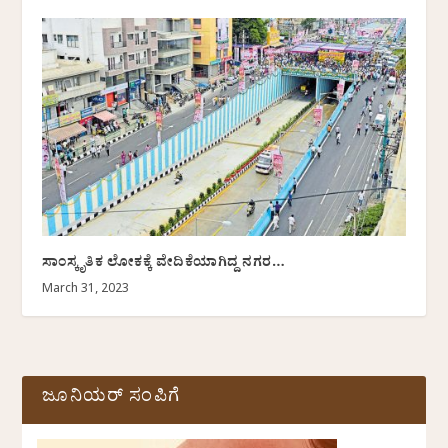
ಸಾಂಸ್ಕೃತಿಕ ಲೋಕಕ್ಕೆ ವೇದಿಕೆಯಾಗಿದ್ದ ನಗರ…
March 31, 2023
ಜೂನಿಯರ್ ಸಂಪಿಗೆ