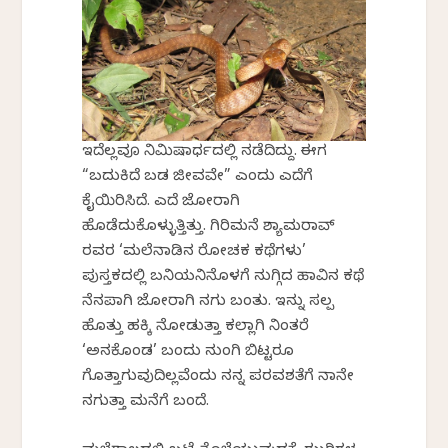
ಇದೆಲ್ಲವೂ ನಿಮಿಷಾರ್ಧದಲ್ಲಿ ನಡೆದಿದ್ದು. ಈಗ
“ಬದುಕಿದೆ ಬಡ ಜೀವವೇ” ಎಂದು ಎದೆಗೆ
ಕೈಯಿರಿಸಿದೆ. ಎದೆ ಜೋರಾಗಿ
ಹೊಡೆದುಕೊಳ್ಳುತ್ತಿತ್ತು. ಗಿರಿಮನೆ ಶ್ಯಾಮರಾವ್
ರವರ ‘ಮಲೆನಾಡಿನ ರೋಚಕ ಕಥೆಗಳು’
ಪುಸ್ತಕದಲ್ಲಿ ಬನಿಯನಿನೊಳಗೆ ನುಗ್ಗಿದ ಹಾವಿನ ಕಥೆ
ನೆನಪಾಗಿ ಜೋರಾಗಿ ನಗು ಬಂತು. ಇನ್ನು ಸ್ವಲ್ಪ
ಹೊತ್ತು ಹಕ್ಕಿ ನೋಡುತ್ತಾ ಕಲ್ಲಾಗಿ ನಿಂತರೆ
‘ಅನಕೊಂಡ’ ಬಂದು ನುಂಗಿ ಬಿಟ್ಟರೂ
ಗೊತ್ತಾಗುವುದಿಲ್ಲವೆಂದು ನನ್ನ ಪರವಶತೆಗೆ ನಾನೇ
ನಗುತ್ತಾ ಮನೆಗೆ ಬಂದೆ.