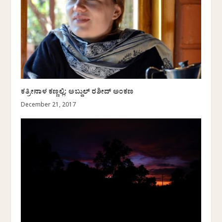
ಕತ್ರೀನಾಳ ಕಣ್ಣಲ್ಲಿ: ಅಬ್ದುಲ್ ರಶೀದ್ ಅಂಕಣ
December 21, 2017