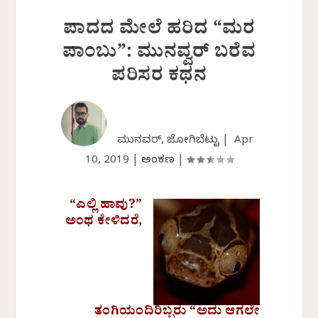
ಪಾದದ ಮೇಲೆ ಹರಿದ “ಮರ
ಪಾಂಬು”: ಮುನವ್ವರ್ ಬರೆವ
ಪರಿಸರ ಕಥನ
ಮುನವ್ವರ್, ಜೋಗಿಬೆಟ್ಟು |
Apr
10, 2019
|
ಅಂಕಣ
|
“ಎಲ್ಲಿ ಹಾವು?”
ಅಂಥ ಕೇಳಿದರೆ,
ತಂಗಿಯಂದಿರಿಬ್ಬರು “ಅದು ಆಗಲೇ