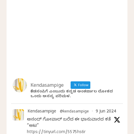
Kendasampige
Follow
ಕೆಂಡಸಂಪಿಗೆ ಎಂಬುದು ಕನ್ನಡ ಅಂತರ್ಜಾಲ ಲೋಕದ
ಒಂದು ಅನನ್ಯ ಪರಿಮಳ.
Kendasampige
9 Jun 2024
@kendasampige
·
ಆನಂದ್‌ ಗೋಪಾಲ್‌ ಬರೆದ ಈ ಭಾನುವಾರದ ಕತೆ
“ಆಟ”
https://tinyurl.com/5575hs6r