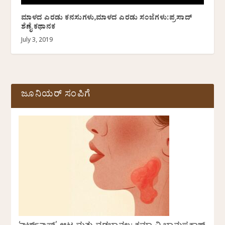
ಮಾಳದ ಎರಡು ಕನಸುಗಳು,ಮಾಳದ ಎರಡು ಸಂಜೆಗಳು:ಪ್ರಸಾದ್
ಶೆಣೈ ಕಥಾನಕ
July 3, 2019
ಜೂನಿಯರ್ ಸಂಪಿಗೆ