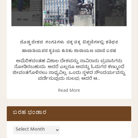
ದೊಡ್ಡ ದೇಶದ ಸಂಗತಿಗಳು ಚಿಕ್ಕ ಚಿಕ್ಕ ಟಿಪ್ಪಣಿಗಳಲ್ಲಿ: ಶಶಿಧರ
ಹಾಲಾಡಿಯವರ ಕೃತಿಯ ಕುರಿತು ನಾರಾಯಣ ಯಾಜಿ ಬರಹ
ಅಮೆರಿಕದಂತಹ ವಿಶಾಲ ದೇಶವನ್ನು ಸಾವಿರಾರು ಪ್ರವಾಸಿಗರು
ನೋಡಿರಬಹುದು. ಆದರೆ ಎಲ್ಲರೂ ಅದನ್ನು ಓದುಗರ ಕಣ್ಮುಂದೆ
ಜೀವಂತಗೊಳಿಸಲು ಸಾಧ್ಯವಿಲ್ಲ. ಒಂದು ಸ್ಥಳದ ಸೌಂದರ್ಯವನ್ನು
ವರ್ಣಿಸುವುದು ಸುಲಭ; ಆದರೆ ಆ...
Read More
ಬರಹ ಭಂಡಾರ