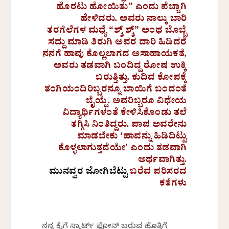
ಹೊರಟು ಹೋಯಿತು” ಎಂದು ಪೆಚ್ಚಾಗಿ
ಹೇಳಿದರು. ಅವರು ನಾಲ್ಕು ಬಾರಿ
ತರಗೆಲೆಗಳ ಮಧ್ಯೆ “ಶ್ಶ್ ಶ್ಶ್” ಅಂಥ ಬೊಬ್ಬೆ
ಸದ್ದು ಮಾಡಿ ತಿರುಗಿ ಅವರ ದಾರಿ ಹಿಡಿದರೆ
ನನಗೆ ಹಾವು ಕೊಲ್ಲಲಾಗದ ಅಸಾಹಾಯಕತೆ,
ಅವರು ತಡವಾಗಿ ಬಂದಿದ್ದ ರೋಷ ಉಕ್ಕಿ
ಬರುತ್ತಿತ್ತು. ಕುದಿವ ಕೋಪಕ್ಕೆ
ತಂಗಿಯಂದಿರಿಬ್ಬರನ್ನೂ ಬಾಯಿಗೆ ಬಂದಂತೆ
ಬೈಯ್ದೆ. ಅವರಿಬ್ಬರೂ ವಿಧೇಯ
ವಿದ್ಯಾರ್ಥಿಗಳಂತೆ ಕೇಳಿಸಿಕೊಂಡು ತಲೆ
ತಗ್ಗಿಸಿ ನಿಂತಿದ್ದರು. ಪಾಪ ಅವರೇನು
ಮಾಡಬೇಕು ‘ಹಾವನ್ನು ಹಿಡಿದಿಟ್ಟು
ಕೊಳ್ಳಲಾಗುತ್ತದೆಯೇ’ ಎಂದು ತಡವಾಗಿ
ಅರ್ಥವಾಗಿತ್ತು.
ಮುನವ್ವರ ಜೋಗಿಬೆಟ್ಟು
ಬರೆವ ಪರಿಸರದ
ಕತೆಗಳು
ನನ್ನ ಕೈಗೆ ಸ್ಮಾರ್ಟ್ ಫೋನ್ ಬರುವ ಹೊತ್ತಿಗೆ