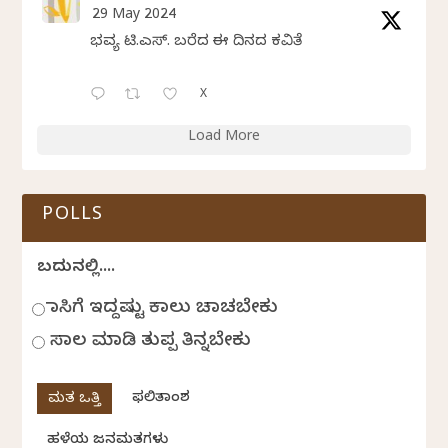
29 May 2024
ಭವ್ಯ ಟಿ.ಎಸ್. ಬರೆದ ಈ ದಿನದ ಕವಿತೆ
X
Load More
POLLS
ಬದುಕಿನಲ್ಲಿ....
ಹಾಸಿಗೆ ಇದ್ದಷ್ಟು ಕಾಲು ಚಾಚಬೇಕು
ಸಾಲ ಮಾಡಿ ತುಪ್ಪ ತಿನ್ನಬೇಕು
ಫಲಿತಾಂಶ
ಹಳೆಯ ಜನಮತಗಳು