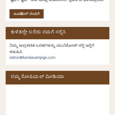
‘ಸ್ಟಾರ್ಟ್ ಸ್ಟಾಪ್’ ಆಟ ಮತ್ತು ವಡಬಾನಲ: ಕ್ಷಮಾ ವಿ ಭಾನುಪ್ರಕಾಶ್
ಜೂನಿಯರ್ ಸಂಪಿಗೆ
ಕುಳಿತಲ್ಲೇ ಬರೆದು ನಮಗೆ ಸಲ್ಲಿಸಿ
ನಿಮ್ಮ ಅಪ್ರಕಟಿತ ಬರಹಗಳನ್ನು ಯುನಿಕೋಡ್ ನಲ್ಲಿ ಇಲ್ಲಿಗೆ
ಕಳುಹಿಸಿ
editor@kendasampige.com
ನಮ್ಮ ಸೋಷಿಯಲ್‌ ಮೀಡಿಯಾ