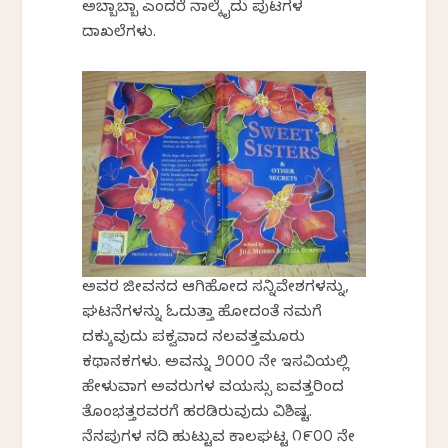
ಅಬ್ಬಾಬ್ಬಾ ಎಂದರೆ ನಾಲ್ಕೈದು ಪುಟಗಳ
ದಾಖಲೆಗಳು.
ಅವರ ಜೀವನದ ಆಗಿಹೋದ ಸನ್ನಿವೇಶಗಳನ್ನು,
ಘಟನೆಗಳನ್ನು ಓದುತ್ತಾ ಹೋದಂತೆ ನಮಗೆ
ದಕ್ಕುವುದು ಪಕ್ವವಾದ ನಲವತ್ತಮೂರು
ಕಥಾನಕಗಳು. ಅವನ್ನು ೨೦೦೦ ನೇ ಇಸವಿಯಲ್ಲಿ
ಹೇಳುವಾಗ ಅವರುಗಳ ವಯಸ್ಸು ಐವತ್ತರಿಂದ
ತೊಂಭತ್ತರವರಗೆ ಹರಡಿರುವುದು ವಿಶಿಷ್ಟ.
ನೆನಪುಗಳ ನದಿ ಹುಟ್ಟುವ ಕಾಲಘಟ್ಟ ೧೯೦೦ ನೇ