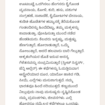
ಊಟಬಟ್ಟೆ ಒದಗಿಸಲು ಹೆಂಗಸರು ಕೈಗೊಂಡ
ವ್ಯವಸಾಯ, ಕೋಳಿ, ಕುರಿ, ಹಸು, ಪಶುಗಳ
ಸಂಗ್ರಹಣೆ, ಸಾಕಾಣಿಕೆ, ಕೈದೋಟಗಳ ಬೇಸಾಯ,
ಕುಡಿತ-ಹೊಡೆತಗಳ ಹವ್ಯಾಸಕ್ಕೆ ತೆರೆದುಕೊಂಡ
ಗಂಡಂದಿರನ್ನು ಹಿಂದೆಬಿಟ್ಟು, ತಮ್ಮ ಮಕ್ಕಳನ್ನು
ಕಾಪಾಡುತ್ತಾ, ಪೋಷಿಸುತ್ತಾ ಮುಂದೆ ನಡೆದ
ಹೆಂಡತಿಯರು. ಕೆಲವರು ಇನ್ನಷ್ಟು, ಮತ್ತಷ್ಟು
ಹೆಣಗುತ್ತಾರೆ, ಹೋರಾಡುತ್ತಾರೆ, ಒಮ್ಮೆ
ಸೋಲುತ್ತಾರೆ, ಆದರೆ ಹಲವಾರು ಬಾರಿ ಗೆಲ್ಲುತ್ತಾರೆ.
ಅಕ್ಕತಂಗಿಯರ ಜೊತೆ ಇರುವ ಅನನ್ಯ
ಗೆಳೆತನವನ್ನು ಸಂಭ್ರಮಿಸುತ್ತಾರೆ (ಸ್ವೀಟ್ ಸಿಸ್ಟರ್ಸ್,
ಜೆನ್ನಿ ಆಲ್ಲೆನ್). ಈ ಕಥೆಗಳನ್ನು ಓದುತ್ತಿರುವಾಗ
ಆಸ್ಟ್ರೇಲಿಯಾದ ದೂರ, ಯಾರೋ ಹಾಕಿದ ಗಡಿ,
ಸೀಮೆ, ಎಲ್ಲೆಗಳು ಮಸುಕಾಗುತ್ತವೆ. ನಮ್ಮ
ಭಾರತವೂ ಹಿಂದೆ ಸರಿಯುತ್ತದೆ. ಕಣ್ಣಮುಂದೆ
ನಿಲ್ಲುವುದು ನಾವು ಮನುಷ್ಯರು ಸೃಷ್ಟಿಸಿಕೊಂಡ
ನಮ್ಮ ಪ್ರಪಂಚಗಳು, ಜೀವನಗಳು. ಎಲ್ಲಿ
ಹೋದರೂ ನಮ್ಮೆಲ್ಲರ ಕಥೆಗಳಲ್ಲೂ ಒಂದಷ್ಟು