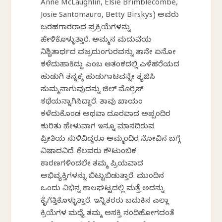
Anne McLaughlin, Elsie Brimblecombe,
Josie Santomauro, Betty Birskys) ಅವರು
ಬರಹಗಾರರಾದ ಪ್ರಕ್ರಿಯೆಗಳನ್ನು
ಹೇಳಿಕೊಳ್ಳುತ್ತಾರೆ. ಅಮ್ಮನ ಮದುವೆಯ
ನಿಶ್ಚಿತಾರ್ಥದ ವಜ್ರದುಂಗುರವನ್ನು ತಾನೇ ಏನೋ
ಕಳೆದುಹಾಕಿದ್ದು ಎಂಬ ಆತಂಕದಲ್ಲಿ ಎಳೆಹರೆಯದ
ಹುಡುಗಿ ತನ್ನಕ್ಕ ಹುಡುಗಾಟವನ್ನೇ ತ್ಯಜಿಸಿ
ಸುಮ್ಮನಾಗುವುದನ್ನು ಜಿಲ್ ಮೊರ್ರಿಸ್
ಕಥೆಯನ್ನಾಗಿಸಿದ್ದಾರೆ. ತಾವು ಖಾಯಂ
ಕಳೆದುಕೊಂಡ ಅಥವಾ ದೂರವಾದ ಅಪ್ಪಂದಿರ
ಕುರಿತು ಹೇಳುವಾಗ ಇನ್ನೂ ಮಾಸದಿರುವ
ಪ್ರೀತಿಯ ಸುಳಿವಿದ್ದರೂ ಅಮ್ಮಂದಿರ ನೋವಿನ ಬಗ್ಗೆ
ವಿಷಾದವಿದೆ. ಕೆಲವರು ಕೌಟುಂಬಿಕ
ಕಾರಣಗಳಿಂದಲೇ ತಮ್ಮ ಪ್ರಿಯವಾದ
ಅಭಿವ್ಯಕ್ತಿಗಳನ್ನು ಬಿಟ್ಟುಬಿಡುತ್ತಾರೆ. ಮುಂದಿನ
ಒಂದು ವಿಭಿನ್ನ ಕಾಲಘಟ್ಟದಲ್ಲಿ ಮತ್ತೆ ಅದನ್ನು
ಕೈಗೆತ್ತಿಕೊಳ್ಳುತ್ತಾರೆ. ಇನ್ನಿತರರು ಬದುಕಿನ ಎಲ್ಲಾ
ಕ್ರಿಯೆಗಳ ಮಧ್ಯೆ ತಮ್ಮ ಆಸಕ್ತಿ ನಂದಿಹೋಗದಂತೆ