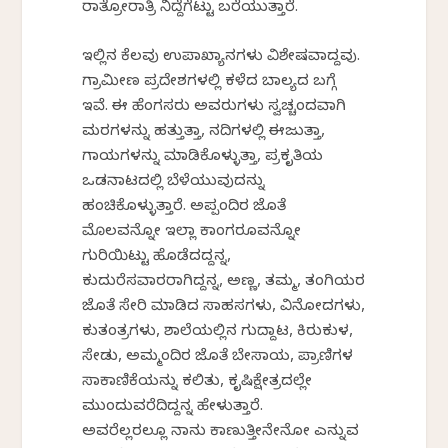
ರಾತ್ರೋರಾತ್ರಿ ನಿದ್ದೆಗೆಟ್ಟು ಬರೆಯುತ್ತಾರೆ.
ಇಲ್ಲಿನ ಕೆಲವು ಉಪಾಖ್ಯಾನಗಳು ವಿಶೇಷವಾದ್ದವು.
ಗ್ರಾಮೀಣ ಪ್ರದೇಶಗಳಲ್ಲಿ ಕಳೆದ ಬಾಲ್ಯದ ಬಗ್ಗೆ
ಇವೆ. ಈ ಹೆಂಗಸರು ಅವರುಗಳು ಸ್ವಚ್ಚಂದವಾಗಿ
ಮರಗಳನ್ನು ಹತ್ತುತ್ತಾ, ನದಿಗಳಲ್ಲಿ ಈಜುತ್ತಾ,
ಗಾಯಗಳನ್ನು ಮಾಡಿಕೊಳ್ಳುತ್ತಾ, ಪ್ರಕೃತಿಯ
ಒಡನಾಟದಲ್ಲಿ ಬೆಳೆಯುವುದನ್ನು
ಹಂಚಿಕೊಳ್ಳುತ್ತಾರೆ. ಅಪ್ಪಂದಿರ ಜೊತೆ
ಮೊಲವನ್ನೋ ಇಲ್ಲಾ ಕಾಂಗರೂವನ್ನೋ
ಗುರಿಯಿಟ್ಟು ಹೊಡೆದದ್ದನ್ನ,
ಕುದುರೆಸವಾರರಾಗಿದ್ದನ್ನ, ಅಣ್ಣ, ತಮ್ಮ, ತಂಗಿಯರ
ಜೊತೆ ಸೇರಿ ಮಾಡಿದ ಸಾಹಸಗಳು, ವಿನೋದಗಳು,
ಕುತಂತ್ರಗಳು, ಶಾಲೆಯಲ್ಲಿನ ಗುದ್ದಾಟ, ಕಿರುಕುಳ,
ಸೇಡು, ಅಮ್ಮಂದಿರ ಜೊತೆ ಬೇಸಾಯ, ಪ್ರಾಣಿಗಳ
ಸಾಕಾಣಿಕೆಯನ್ನು ಕಲಿತು, ಕೃಷಿಕ್ಷೇತ್ರದಲ್ಲೇ
ಮುಂದುವರೆದಿದ್ದನ್ನ ಹೇಳುತ್ತಾರೆ.
ಅವರೆಲ್ಲರಲ್ಲೂ ನಾನು ಕಾಣುತ್ತೀನೇನೋ ಎನ್ನುವ