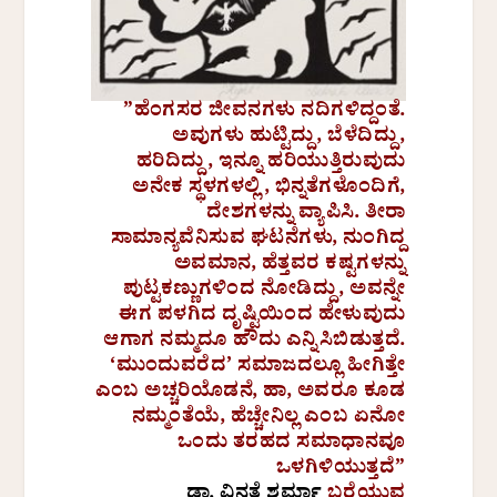
”ಹೆಂಗಸರ ಜೀವನಗಳು ನದಿಗಳಿದ್ದಂತೆ.
ಅವುಗಳು ಹುಟ್ಟಿದ್ದು, ಬೆಳೆದಿದ್ದು,
ಹರಿದಿದ್ದು, ಇನ್ನೂ ಹರಿಯುತ್ತಿರುವುದು
ಅನೇಕ ಸ್ಥಳಗಳಲ್ಲಿ, ಭಿನ್ನತೆಗಳೊಂದಿಗೆ,
ದೇಶಗಳನ್ನು ವ್ಯಾಪಿಸಿ. ತೀರಾ
ಸಾಮಾನ್ಯವೆನಿಸುವ ಘಟನೆಗಳು, ನುಂಗಿದ್ದ
ಅವಮಾನ, ಹೆತ್ತವರ ಕಷ್ಟಗಳನ್ನು
ಪುಟ್ಟಕಣ್ಣುಗಳಿಂದ ನೋಡಿದ್ದು, ಅವನ್ನೇ
ಈಗ ಪಳಗಿದ ದೃಷ್ಟಿಯಿಂದ ಹೇಳುವುದು
ಆಗಾಗ ನಮ್ಮದೂ ಹೌದು ಎನ್ನಿಸಿಬಿಡುತ್ತದೆ.
‘ಮುಂದುವರೆದ’ ಸಮಾಜದಲ್ಲೂ ಹೀಗಿತ್ತೇ
ಎಂಬ ಅಚ್ಚರಿಯೊಡನೆ, ಹಾ, ಅವರೂ ಕೂಡ
ನಮ್ಮಂತೆಯೆ, ಹೆಚ್ಚೇನಿಲ್ಲ ಎಂಬ ಏನೋ
ಒಂದು ತರಹದ ಸಮಾಧಾನವೂ
ಒಳಗಿಳಿಯುತ್ತದೆ”
ಡಾ. ವಿನತೆ ಶರ್ಮಾ
ಬರೆಯುವ