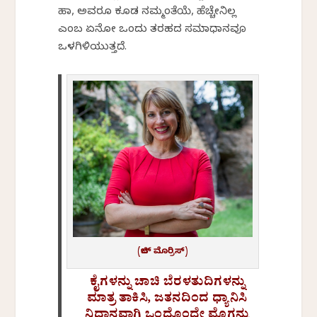
ಹಾ, ಅವರೂ ಕೂಡ ನಮ್ಮಂತೆಯೆ, ಹೆಚ್ಚೇನಿಲ್ಲ
ಎಂಬ ಏನೋ ಒಂದು ತರಹದ ಸಮಾಧಾನವೂ
ಒಳಗಿಳಿಯುತ್ತದೆ.
(ಜಿಲ್ ಮೊರ್ರಿಸ್)
ಕೈಗಳನ್ನು ಚಾಚಿ ಬೆರಳತುದಿಗಳನ್ನು
ಮಾತ್ರ ತಾಕಿಸಿ, ಜತನದಿಂದ ಧ್ಯಾನಿಸಿ
ನಿಧಾನವಾಗಿ ಒಂದೊಂದೇ ಮೊಗ್ಗನ್ನು