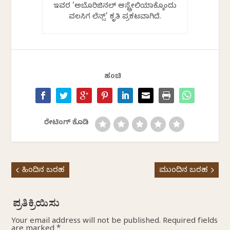
ಇವರ ‘ಅಬೊರಿಜಿನಲ್ ಆಸ್ಟ್ರೇಲಿಯಾಕ್ಕೊಂದು
ವಲಸಿಗ ಲೆನ್ಸ್’ ಕೃತಿ ಪ್ರಕಟವಾಗಿದೆ.
ಹಂಚಿ
ರೇಟಿಂಗ್ ಕೊಡಿ
ಹಿಂದಿನ ಬರಹ
ಮುಂದಿನ ಬರಹ
Your email address will not be published.
Required fields
are marked
*