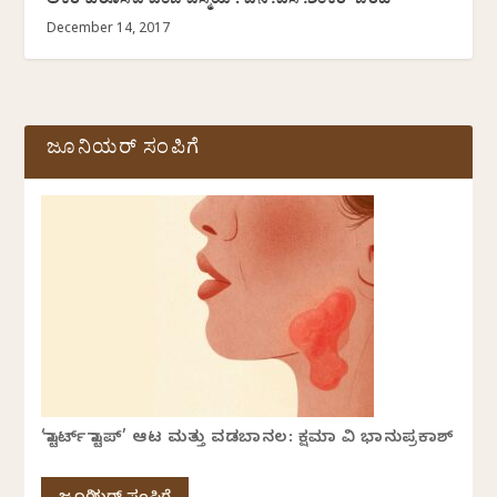
ಅಕಿರ ಕುರೊಸವ ಎಂಬ ವಿಸ್ಮಯ : ಎನ್.ಎಸ್.ಶಂಕರ್ ಬರಹ
December 14, 2017
ಜೂನಿಯರ್ ಸಂಪಿಗೆ
‘ಸ್ಟಾರ್ಟ್ ಸ್ಟಾಪ್’ ಆಟ ಮತ್ತು ವಡಬಾನಲ: ಕ್ಷಮಾ ವಿ ಭಾನುಪ್ರಕಾಶ್