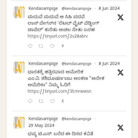
Kendasampige
8 Jun 2024
@kendasampige
·
ಮದುವೆ ಮದುವೆ ಆ ಸಿಹಿ ಪದವೆ
ಲಾಸ್‌ ವೇಗಸ್‌ನ ‘ಲಿಟಲ್ ವೈಟ್ ವೆಡ್ಡಿಂಗ್
ಚಾಪೆಲ್’ ಕುರಿತು ಅಚಲ ಸೇತು ಬರಹ
https://tinyurl.com/2v28abrv
X
Kendasampige
8 Jun 2024
@kendasampige
·
ಭಾರತಕ್ಕೆ ಹತ್ತಿರವಾದ ಅಮೇರಿಕ
ಎಂ.ವಿ. ಶಶಿಭೂಷಣ ರಾಜು ಅಂಕಣ “ಅನೇಕ
ಅಮೆರಿಕಾ” ನಿಮ್ಮ ಓದಿಗೆ
https://tinyurl.com/35mrwwsn
X
Kendasampige
@kendasampige
·
29 May 2024
ಭವ್ಯ ಟಿ.ಎಸ್. ಬರೆದ ಈ ದಿನದ ಕವಿತೆ