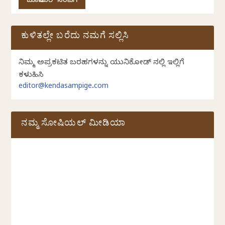
ಜೂನಿಯರ್ ಸಂಪಿಗೆ
ಕುಳಿತಲ್ಲೇ ಬರೆದು ನಮಗೆ ಸಲ್ಲಿಸಿ
ನಿಮ್ಮ ಅಪ್ರಕಟಿತ ಬರಹಗಳನ್ನು ಯುನಿಕೋಡ್ ನಲ್ಲಿ ಇಲ್ಲಿಗೆ
ಕಳುಹಿಸಿ
editor@kendasampige.com
ನಮ್ಮ ಸೋಷಿಯಲ್‌ ಮೀಡಿಯಾ