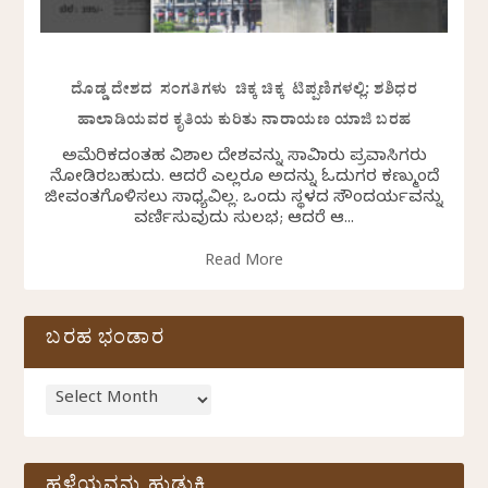
ದೊಡ್ಡ ದೇಶದ ಸಂಗತಿಗಳು ಚಿಕ್ಕ ಚಿಕ್ಕ ಟಿಪ್ಪಣಿಗಳಲ್ಲಿ: ಶಶಿಧರ
ಹಾಲಾಡಿಯವರ ಕೃತಿಯ ಕುರಿತು ನಾರಾಯಣ ಯಾಜಿ ಬರಹ
ಅಮೆರಿಕದಂತಹ ವಿಶಾಲ ದೇಶವನ್ನು ಸಾವಿರಾರು ಪ್ರವಾಸಿಗರು
ನೋಡಿರಬಹುದು. ಆದರೆ ಎಲ್ಲರೂ ಅದನ್ನು ಓದುಗರ ಕಣ್ಮುಂದೆ
ಜೀವಂತಗೊಳಿಸಲು ಸಾಧ್ಯವಿಲ್ಲ. ಒಂದು ಸ್ಥಳದ ಸೌಂದರ್ಯವನ್ನು
ವರ್ಣಿಸುವುದು ಸುಲಭ; ಆದರೆ ಆ...
Read More
ಬರಹ ಭಂಡಾರ