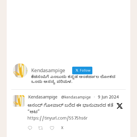
Kendasampige
Follow
ಕೆಂಡಸಂಪಿಗೆ ಎಂಬುದು ಕನ್ನಡ ಅಂತರ್ಜಾಲ ಲೋಕದ
ಒಂದು ಅನನ್ಯ ಪರಿಮಳ.
Kendasampige
9 Jun 2024
@kendasampige
·
ಆನಂದ್‌ ಗೋಪಾಲ್‌ ಬರೆದ ಈ ಭಾನುವಾರದ ಕತೆ
“ಆಟ”
https://tinyurl.com/5575hs6r
X