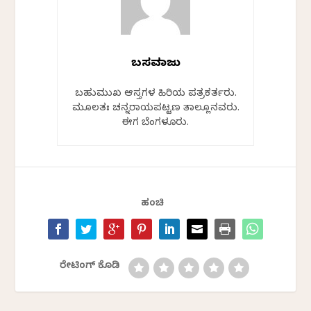
ಬಸವರಾಜು
ಬಹುಮುಖ ಆಸಕ್ತಿಗಳ ಹಿರಿಯ ಪತ್ರಕರ್ತರು.
ಮೂಲತಃ ಚನ್ನರಾಯಪಟ್ಟಣ ತಾಲ್ಲೂಕಿನವರು.
ಈಗ ಬೆಂಗಳೂರು.
ಹಂಚಿ
ರೇಟಿಂಗ್ ಕೊಡಿ