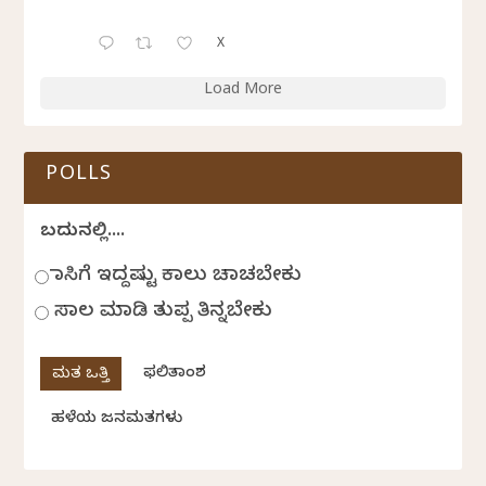
X
Load More
POLLS
ಬದುಕಿನಲ್ಲಿ....
ಹಾಸಿಗೆ ಇದ್ದಷ್ಟು ಕಾಲು ಚಾಚಬೇಕು
ಸಾಲ ಮಾಡಿ ತುಪ್ಪ ತಿನ್ನಬೇಕು
ಫಲಿತಾಂಶ
ಹಳೆಯ ಜನಮತಗಳು