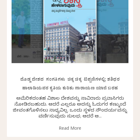
ದೊಡ್ಡ ದೇಶದ ಸಂಗತಿಗಳು ಚಿಕ್ಕ ಚಿಕ್ಕ ಟಿಪ್ಪಣಿಗಳಲ್ಲಿ: ಶಶಿಧರ
ಹಾಲಾಡಿಯವರ ಕೃತಿಯ ಕುರಿತು ನಾರಾಯಣ ಯಾಜಿ ಬರಹ
ಅಮೆರಿಕದಂತಹ ವಿಶಾಲ ದೇಶವನ್ನು ಸಾವಿರಾರು ಪ್ರವಾಸಿಗರು
ನೋಡಿರಬಹುದು. ಆದರೆ ಎಲ್ಲರೂ ಅದನ್ನು ಓದುಗರ ಕಣ್ಮುಂದೆ
ಜೀವಂತಗೊಳಿಸಲು ಸಾಧ್ಯವಿಲ್ಲ. ಒಂದು ಸ್ಥಳದ ಸೌಂದರ್ಯವನ್ನು
ವರ್ಣಿಸುವುದು ಸುಲಭ; ಆದರೆ ಆ...
Read More