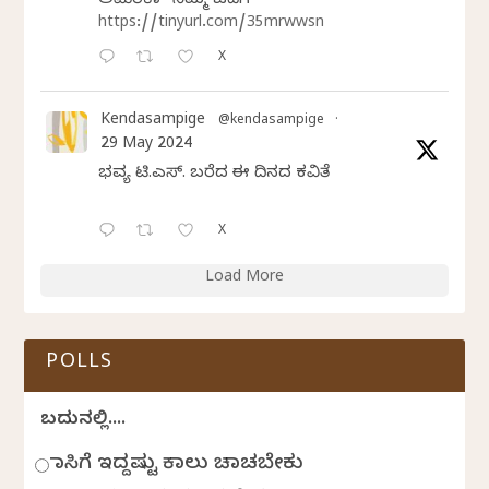
ಅಮೆರಿಕಾ” ನಿಮ್ಮ ಓದಿಗೆ
https://tinyurl.com/35mrwwsn
X
Kendasampige
@kendasampige
·
29 May 2024
ಭವ್ಯ ಟಿ.ಎಸ್. ಬರೆದ ಈ ದಿನದ ಕವಿತೆ
X
Load More
POLLS
ಬದುಕಿನಲ್ಲಿ....
ಹಾಸಿಗೆ ಇದ್ದಷ್ಟು ಕಾಲು ಚಾಚಬೇಕು