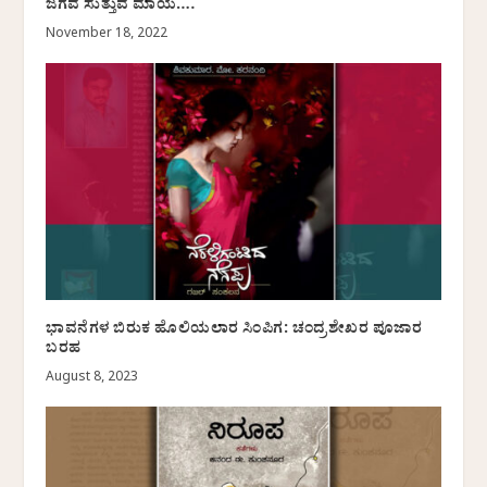
ಜಗವ ಸುತ್ತುವ ಮಾಯೆ….
November 18, 2022
ಭಾವನೆಗಳ ಬಿರುಕ ಹೊಲಿಯಲಾರ ಸಿಂಪಿಗ: ಚಂದ್ರಶೇಖರ ಪೂಜಾರ
ಬರಹ
August 8, 2023