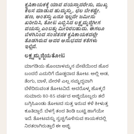
ಕೃಷಿಕಾಯಕಕ್ಕೆ ಯಾವ ವಯಸ್ಸಾದರೇನು, ಮುಖ್ಯ
ಕೆಲಸ ಮಾಡುವ ಹುಮ್ಮಸ್ಸು, ಛಲ ಬೇಕಷ್ಟೇ.
ಹಣ, ಅಂತಸ್ತು ಏನೂ ಇಲ್ಲದೇ ಜಮೀನು
ಖರೀದಿಸಿ, ತೋಟ ಎಬ್ಬಿಸಿದ ಲಕ್ಷ್ಮಮ್ಮಜ್ಜಿಗೀಗ
ವಯಸ್ಸು ಎಂಬತ್ತು ಮೀರಿರಬಹುದು. ಈಗಲೂ
ಬೆಳಗಿನಿಂದ ಸಂಜೆತನಕ ಕೃಷಿಕಾಯಕದಲ್ಲೇ
ತೊಡಗಿರುವ ಅವರ ಅನುಭವದ ಕತೆಗಳು
ಇಲ್ಲಿವೆ.
ಲಕ್ಷ್ಮಮ್ಮಜ್ಜಿಯತೋಟ
ಮಾಗಡಿಯ ಹೊಂಬಾಳಮ್ಮನ ಪೇಟೆಯಿಂದ ಹೊರ
ಬಂದರೆ ಎದುರಿಗೆ ದೊಡ್ಡದಾದ ತೋಟ. ಅಲ್ಲಿ ಅಡಕೆ,
ತೆಂಗು, ಬಾಳೆ, ಪೇರಳೆ ಎಲ್ಲ ಸಮೃದ್ಧವಾಗಿ
ಬೆಳೆದಿರುವಂತ ತೋಟವಿದೆ. ಅದರೊಳಕ್ಕೆ ಹೊಕ್ಕರೆ
ಸುಮಾರು 80-85 ವರ್ಷದ ಅಜ್ಜಿಯೊಬ್ಬರು ತಲೆ
ಬಗ್ಗಿಸಿಕೊಂಡು ತೋಟದ ಸುತ್ತ ಇರುವ ಕಳೆ ಕೀಳುತ್ತ
ಕೂತಿದ್ದಾರೆ. ಬೆಳಗ್ಗೆ ತಂದ ತಿಂಡಿ ಬುಟ್ಟಿ ಹಾಗೆಯೇ
ಇದೆ. ತೋಟವನ್ನು ಸ್ವಚ್ಛಗೊಳಿಸುವ ಕಾಯಕದಲ್ಲಿ
ನಿರತರಾಗಿರುತ್ತಾರೆ ಈ ಅಜ್ಜಿ.