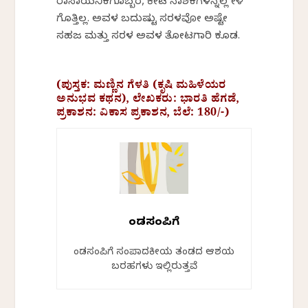
ರಾಸಾಯನಿಕಗೊಬ್ಬರ, ಕೀಟ ನಾಶಕಗಳನ್ನೆಲ್ಲ ಕೇಳಿ
ಗೊತ್ತಿಲ್ಲ. ಅವಳ ಬದುಕೆಷ್ಟು ಸರಳವೋ ಅಷ್ಟೇ
ಸಹಜ ಮತ್ತು ಸರಳ ಅವಳ ತೋಟಗಾರಿಕೆ ಕೂಡ.
(ಪುಸ್ತಕ: ಮಣ್ಣಿನ ಗೆಳತಿ (ಕೃಷಿ ಮಹಿಳೆಯರ
ಅನುಭವ ಕಥನ), ಲೇಖಕರು: ಭಾರತಿ ಹೆಗಡೆ,
ಪ್ರಕಾಶನ: ವಿಕಾಸ ಪ್ರಕಾಶನ, ಬೆಲೆ: 180/-)
ಕೆಂಡಸಂಪಿಗೆ
ಕೆಂಡಸಂಪಿಗೆ ಸಂಪಾದಕೀಯ ತಂಡದ ಆಶಯ
ಬರಹಗಳು ಇಲ್ಲಿರುತ್ತವೆ