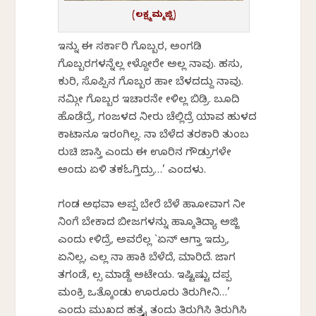
(ಲಕ್ಷ್ಮಮ್ಮಜ್ಜಿ)
ಇನ್ನು ಈ ಸರ್ಕಾರಿ ಗೊಬ್ಬರ, ಅಂಗಡಿ
ಗೊಬ್ಬರಗಳನ್ನೆಲ್ಲ ಕೇಳ್ದೋರೇ ಅಲ್ಲ ನಾವು. ಹಸು,
ಕುರಿ, ಸೊಪ್ಪಿನ ಗೊಬ್ಬರ ಹಾಕೇ ಬೆಳದದ್ದು ನಾವು.
ನಮ್ಗೀ ಗೊಬ್ಬರ ಇಚಾರನೇ ಕೇಳಿಲ್ಲ ಬಿಡ್ರಿ. ಬೂದಿ
ಹೊಡೆದ್ರೆ, ಗಂಜಳದ ನೀರು ಚೆಲ್ಲಿದ್ರೆ ಯಾವ ಹುಳದ
ಕಾಟಾನೂ ಇರಂಗಿಲ್ಲ. ನಾ ಬೆಳೆದ ತರಕಾರಿ ತುಂಬ
ರುಚಿ ಜಾಸ್ತಿ ಎಂದು ಈ ಊರಿನ ಗೌಡ್ರುಗಳೇ
ಅಂದು ಏಳಿ ತಕಓಗ್ತಿದ್ರು…’ ಎಂದಳು.
ಗಂಡ ಅಥವಾ ಅಪ್ಪ ಬೇರೆ ಬೆಳೆ ಹಾಕೋವಾಗ ನೀ
ನಿಂಗೆ ಬೇಕಾದ ಬೀಜಗಳನ್ನು ಹಾಕ್ಕೊತಿದ್ಯಾ ಅಜ್ಜಿ
ಎಂದು ಕೇಳಿದ್ರೆ, ಅವರೆಲ್ಲ `ಏನ್ ಆಗ್ತಾ ಇದ್ರು,
ಏನಿಲ್ಲ, ಎಲ್ಲ ನಾ ಹಾಕಿ ಬೆಳೆದೆ, ಮಾರಿದೆ. ಜಾಗ
ತಗಂಡೆ, ಕೆಲ್ಸ ಮಾಡ್ದೆ ಅಟೇಯ. ಇಷ್ಟಿಷ್ಟು ದಪ್ಪ
ಮಂಕ್ರಿ ಒತ್ಕೊಂಡು ಊರೂರು ತಿರುಗೀನಿ…’
ಎಂದು ಮುಖದ ಹತ್ರಕೈ ತಂದು ತಿರುಗಿಸಿ ತಿರುಗಿಸಿ