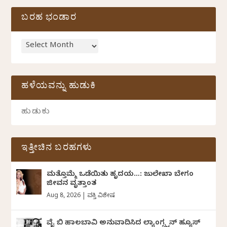
ಬರಹ ಭಂಡಾರ
ಹಳೆಯವನ್ನು ಹುಡುಕಿ
ಇತ್ತೀಚಿನ ಬರಹಗಳು
ಮತ್ತೊಮ್ಮೆ ಒಡೆಯಿತು ಹೃದಯ…: ಜುಲೇಖಾ ಬೇಗಂ
ಜೀವನ ವೃತ್ತಾಂತ
Aug 8, 2026
|
ವ್ಯಕ್ತಿ ವಿಶೇಷ
ವೈ ಬಿ ಹಾಲಬಾವಿ ಅನುವಾದಿಸಿದ ಲ್ಯಾಂಗ್ಸ್ಟನ್ ಹ್ಯೂಸ್