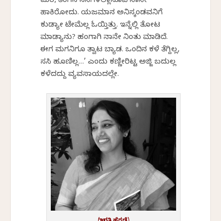
ಮರ, ತೆಂಗಿನ ಸಸಿಗಳೆಲ್ಲಾನೂವೆ ನಾನೇ
ಹಾಕಿರೋದು. ಯಜಮಾನ ಅನಿಸ್ಕಂಡವನಿಗೆ
ಕುಡ್ಯಾಕೇ ಟೇಮೆಲ್ಲ ಓಯ್ತಿತ್ತು. ಇನ್ನೆಲ್ಲಿ ತೋಟ
ಮಾಡ್ಯಾನು? ಹಂಗಾಗಿ ನಾನೇ ನಿಂತು ಮಾಡಿದೆ.
ಈಗ ಮಗನಿಗೂ ತ್ವಾಟ ಬ್ಯಾಡ. ಒಂದಿನ ಕಳೆ ತೆಗ್ದಿಲ್ಲ,
ಸಸಿ ಹೂಣಿಲ್ಲ…’ ಎಂದು ಕಣ್ಣೀರಿಟ್ಟ ಅಜ್ಜಿ ಬದುಕೆಲ್ಲ
ಕಳೆದದ್ದು ವ್ಯವಸಾಯದಲ್ಲೇ.