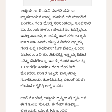
(ಭಾರತಿ ಹೆಗಡೆ)
ಅಜ್ಜಿಯ ತಾಯಿಮನೆ ಮಾಗಡಿ ಸಮೀಪ
ವ್ಯಾಸರಾಯನ ಪಾಳ್ಯ. ಮದುವೆ ಆಗಿ ಮಾಗಡಿಗೆ
ಬಂದರು. ಗಂಡ ದೊಡ್ಡ ನರಸಿಂಹಯ್ಯ. ಕೂಲಿನಾಲಿ
ಮಾಡಿಕೊಂಡು ಹೇಗೋ ಜೀವನ ಸಾಗಿಸುತ್ತಿದ್ದರು.
ಇದೆಲ್ಲ ಸಾಲದು, ಒಂದಷ್ಟು ಜಾಗ ತಗಂಡು ಕೃಷಿ
ಮಾಡುವಾ ಎಂದು ಪಟ್ಟು ಹಿಡಿದರು ಲಕ್ಷ್ಮಮ್ಮ.
ಗಂಡ ಎಲ್ಲಿ ಕೇಳಿಯಾನು? ಓಗ್ ಮೊದ್ಲು ಎಂದು
ಟವಲು ಕೊಡವಿ ಹೊರಟುಬಿಟ್ಟ. ಲಕ್ಷ್ಮಮ್ಮ ಹಿಡಿದ
ಪಟ್ಟು ಬಿಡಲೇಇಲ್ಲ. ಇಪತ್ತು ಗುಂಟೆ ಜಾಗವನ್ನು
1976ರಲ್ಲೇ ಕೊಂಡರು. ಗಂಡ ಬೇಗ ತೀರಿ
ಹೋದರು. ನಂತರ ಇಬ್ಬರು ಮಕ್ಕಳನ್ನೂ
ನೋಡಿಕೊಂಡು, ತೋಟವನ್ನೂ ಏಕಾಂಗಿಯಾಗಿ
ಬೆಳೆಸಿದ ಗಟ್ಟಿಗಿತ್ತಿ ಅಜ್ಜಿ ಇವರು.
ಹಾಗೆ ನೋಡಿದ್ರೆ ಅಜ್ಜಿಯ ದೃಷ್ಟಿಯಲ್ಲಿ ಕೃಷಿ ಕೆಲಸ
ಈಗ ತುಂಬ ಸುಲಭ. `ಈಗೇನ್ ಕಣವ್ವಾ…
ಬೇಕಾದಸ್ಟು ಯಂತ್ರಗಳು ಬಂದಿವೆ,