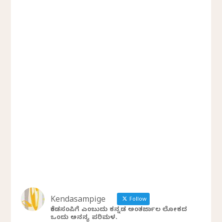
Kendasampige
Follow
ಕೆಂಡಸಂಪಿಗೆ ಎಂಬುದು ಕನ್ನಡ ಅಂತರ್ಜಾಲ ಲೋಕದ
ಒಂದು ಅನನ್ಯ ಪರಿಮಳ.