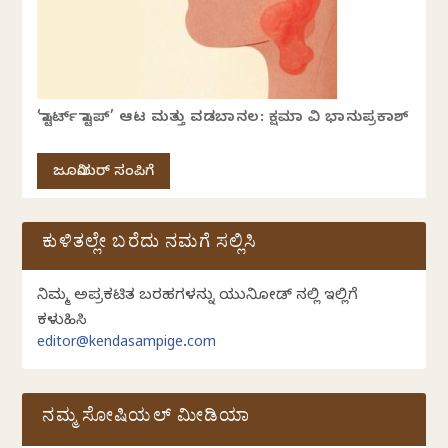
‘ಸ್ಟಾರ್ಟ್ ಸ್ಟಾಪ್’ ಆಟ ಮತ್ತು ವಡಬಾನಲ: ಕ್ಷಮಾ ವಿ ಭಾನುಪ್ರಕಾಶ್
ಜೂನಿಯರ್ ಸಂಪಿಗೆ
ಕುಳಿತಲ್ಲೇ ಬರೆದು ನಮಗೆ ಸಲ್ಲಿಸಿ
ನಿಮ್ಮ ಅಪ್ರಕಟಿತ ಬರಹಗಳನ್ನು ಯುನಿಕೋಡ್ ನಲ್ಲಿ ಇಲ್ಲಿಗೆ
ಕಳುಹಿಸಿ
editor@kendasampige.com
ನಮ್ಮ ಸೋಷಿಯಲ್‌ ಮೀಡಿಯಾ