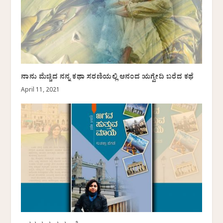
ನಾನು ಮೆಚ್ಚಿದ ನನ್ನ ಕಥಾ ಸರಣಿಯಲ್ಲಿ ಆನಂದ ಋಗ್ವೇದಿ ಬರೆದ ಕಥೆ
April 11, 2021