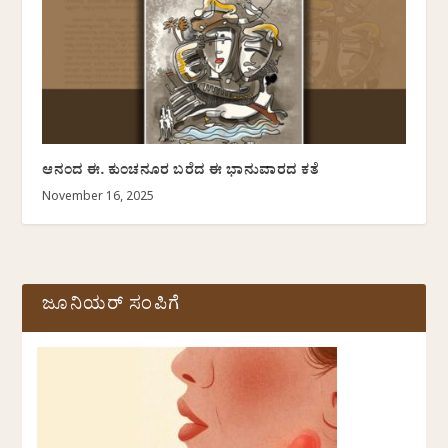
ಆನಂದ ಈ. ಕುಂಚನೂರ ಬರೆದ ಈ ಭಾನುವಾರದ ಕತೆ
November 16, 2025
ಜೂನಿಯರ್ ಸಂಪಿಗೆ