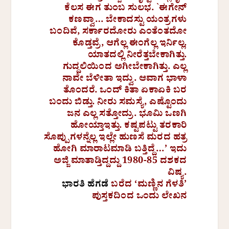
ಕೆಲಸ ಈಗ ತುಂಬ ಸುಲಭ. `ಈಗೇನ್
ಕಣವ್ವಾ… ಬೇಕಾದಸ್ಟು ಯಂತ್ರಗಳು
ಬಂದಿವೆ, ಸರ್ಕಾರದೋರು ಎಂತೆಂತದೋ
ಕೊಡ್ತವ್ರೆ, ಆಗೆಲ್ಲ ಈಂಗೆಲ್ಲ ಇರ್ನಿಲ್ಲ.
ಯಾತದಲ್ಲಿ ನೀರೆತ್ತಬೇಕಾಗಿತ್ತು.
ಗುದ್ದಲಿಯಿಂದ ಅಗೀಬೇಕಾಗಿತ್ತು. ಎಲ್ಲ
ನಾವೇ ಬೆಳೀತಾ ಇದ್ವು. ಆವಾಗ ಭಾಳಾ
ತೊಂದರೆ. ಒಂದ್ ಕಿತಾ ಏಕಾಏಕಿ ಬರ
ಬಂದು ಬಿಡ್ತು. ನೀರು ಸಮಸ್ಯೆ, ಎಷ್ಟೊಂದು
ಜನ ಎಲ್ಲ ಸತ್ತೋದ್ರು. ಭೂಮಿ ಒಣಗಿ
ಹೋಯ್ತಾಇತ್ತು. ಕಷ್ಟಪಟ್ಟು ತರಕಾರಿ
ಸೊಪ್ಪುಗಳನ್ನೆಲ್ಲ ಇಲ್ಲೇ ಹುಣಸೆ ಮರದ ಹತ್ರ
ಹೋಗಿ ಮಾರಾಟಮಾಡಿ ಬತ್ತಿದ್ದೆ…’ ಇದು
ಅಜ್ಜಿ ಮಾತಾಡ್ತಿದ್ದದ್ದು 1980-85 ದಶಕದ
ವಿಷ್ಯ.
ಭಾರತಿ ಹೆಗಡೆ
ಬರೆದ ‘ಮಣ್ಣಿನ ಗೆಳತಿ’
ಪುಸ್ತಕದಿಂದ
ಒಂದು ಲೇಖನ