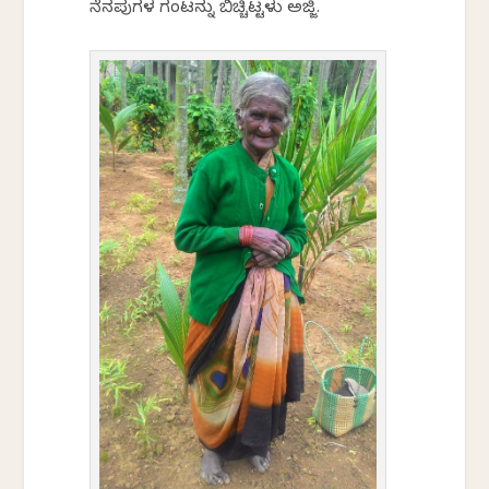
ನೆನಪುಗಳ ಗಂಟನ್ನು ಬಿಚ್ಚಿಟ್ಟಳು ಅಜ್ಜಿ.