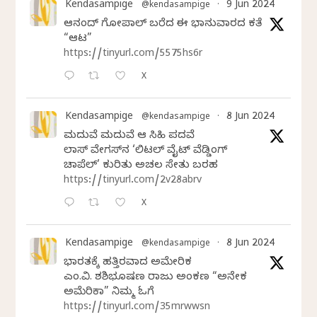
Kendasampige
9 Jun 2024
@kendasampige
·
ಆನಂದ್‌ ಗೋಪಾಲ್‌ ಬರೆದ ಈ ಭಾನುವಾರದ ಕತೆ
“ಆಟ”
https://tinyurl.com/5575hs6r
X
Kendasampige
8 Jun 2024
@kendasampige
·
ಮದುವೆ ಮದುವೆ ಆ ಸಿಹಿ ಪದವೆ
ಲಾಸ್‌ ವೇಗಸ್‌ನ ‘ಲಿಟಲ್ ವೈಟ್ ವೆಡ್ಡಿಂಗ್
ಚಾಪೆಲ್’ ಕುರಿತು ಅಚಲ ಸೇತು ಬರಹ
https://tinyurl.com/2v28abrv
X
Kendasampige
8 Jun 2024
@kendasampige
·
ಭಾರತಕ್ಕೆ ಹತ್ತಿರವಾದ ಅಮೇರಿಕ
ಎಂ.ವಿ. ಶಶಿಭೂಷಣ ರಾಜು ಅಂಕಣ “ಅನೇಕ
ಅಮೆರಿಕಾ” ನಿಮ್ಮ ಓದಿಗೆ
https://tinyurl.com/35mrwwsn