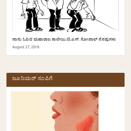
ನಾನು ಓದಿದ ಮಹಾರಾಜ ಕಾಲೇಜು:ಟಿ.ಎಸ್. ಗೋಪಾಲ್ ನೆನಪುಗಳು
August 27, 2018
ಜೂನಿಯರ್ ಸಂಪಿಗೆ