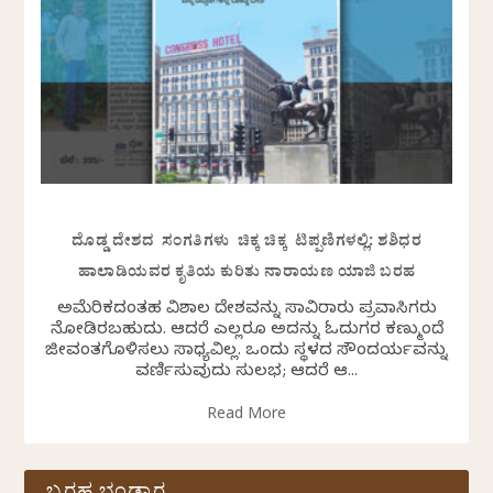
ದೊಡ್ಡ ದೇಶದ ಸಂಗತಿಗಳು ಚಿಕ್ಕ ಚಿಕ್ಕ ಟಿಪ್ಪಣಿಗಳಲ್ಲಿ: ಶಶಿಧರ
ಹಾಲಾಡಿಯವರ ಕೃತಿಯ ಕುರಿತು ನಾರಾಯಣ ಯಾಜಿ ಬರಹ
ಅಮೆರಿಕದಂತಹ ವಿಶಾಲ ದೇಶವನ್ನು ಸಾವಿರಾರು ಪ್ರವಾಸಿಗರು
ನೋಡಿರಬಹುದು. ಆದರೆ ಎಲ್ಲರೂ ಅದನ್ನು ಓದುಗರ ಕಣ್ಮುಂದೆ
ಜೀವಂತಗೊಳಿಸಲು ಸಾಧ್ಯವಿಲ್ಲ. ಒಂದು ಸ್ಥಳದ ಸೌಂದರ್ಯವನ್ನು
ವರ್ಣಿಸುವುದು ಸುಲಭ; ಆದರೆ ಆ...
Read More