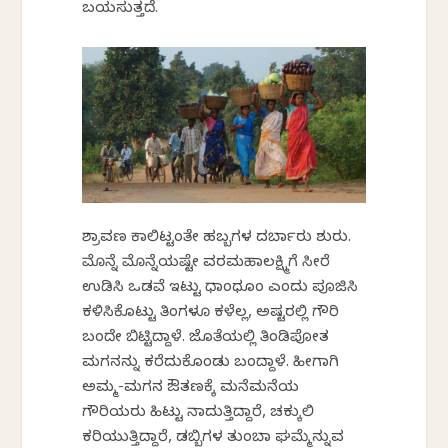
ಬಯಸುತ್ತದೆ.
ಶ್ರಾವಣ ಕಾಲಿಟ್ಟಂತೇ ಹಬ್ಬಗಳ ದರ್ಬಾರು ಶುರು.
ಮೊನ್ನೆ ಮೊನ್ನೆಯಷ್ಟೇ ವರಮಹಾಲಕ್ಷ್ಮಿಗೆ ಸೀರೆ
ಉಡಿಸಿ ಒಡವೆ ಇಟ್ಟು ಧಾಂಧೂಂ ಎಂದು ಪೂಜಿಸಿ
ಕಳಿಸಿಕೊಟ್ಟು ತಿಂಗಳೂ ಕಳೆದಿಲ್ಲ, ಅಷ್ಟರಲ್ಲಿ ಗೌರಿ
ಬಂದೇ ಬಿಟ್ಟಿದ್ದಾಳೆ. ಜೊತೆಯಲ್ಲಿ ತಿಂಡಿಪೋತ
ಮಗನನ್ನು ಕರೆದುಕೊಂಡು ಬಂದಿದ್ದಾಳೆ. ಹೀಗಾಗಿ
ಅಮ್ಮ-ಮಗನ ಔತಣಕ್ಕೆ ಮನೆಮನೆಯ
ಗೌರಿಯರು ಹಿಟ್ಟು ನಾದುತ್ತಿದ್ದಾರೆ, ಚಕ್ಕುಲಿ
ಕರಿಯುತ್ತಿದ್ದಾರೆ, ಡಬ್ಬಿಗಳ ತುಂಬಾ ಘಮ್ಮೆನ್ನುವ