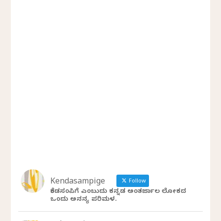
Kendasampige
Follow
ಕೆಂಡಸಂಪಿಗೆ ಎಂಬುದು ಕನ್ನಡ ಅಂತರ್ಜಾಲ ಲೋಕದ
ಒಂದು ಅನನ್ಯ ಪರಿಮಳ.