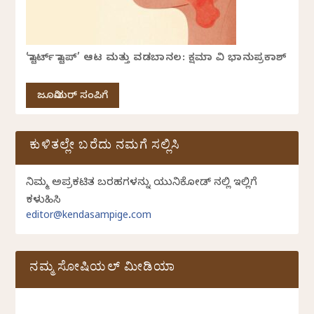
‘ಸ್ಟಾರ್ಟ್ ಸ್ಟಾಪ್’ ಆಟ ಮತ್ತು ವಡಬಾನಲ: ಕ್ಷಮಾ ವಿ ಭಾನುಪ್ರಕಾಶ್
ಜೂನಿಯರ್ ಸಂಪಿಗೆ
ಕುಳಿತಲ್ಲೇ ಬರೆದು ನಮಗೆ ಸಲ್ಲಿಸಿ
ನಿಮ್ಮ ಅಪ್ರಕಟಿತ ಬರಹಗಳನ್ನು ಯುನಿಕೋಡ್ ನಲ್ಲಿ ಇಲ್ಲಿಗೆ
ಕಳುಹಿಸಿ
editor@kendasampige.com
ನಮ್ಮ ಸೋಷಿಯಲ್‌ ಮೀಡಿಯಾ