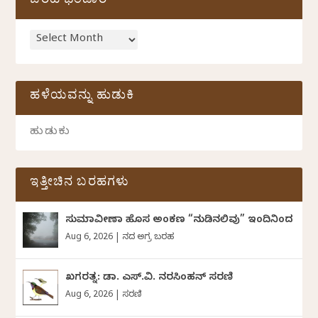
ಬರಹ ಭಂಡಾರ
ಹಳೆಯವನ್ನು ಹುಡುಕಿ
ಇತ್ತೀಚಿನ ಬರಹಗಳು
ಸುಮಾವೀಣಾ ಹೊಸ ಅಂಕಣ “ನುಡಿನಲಿವು” ಇಂದಿನಿಂದ
Aug 6, 2026
|
ದಿನದ ಅಗ್ರ ಬರಹ
ಖಗರತ್ನ: ಡಾ. ಎಸ್.ವಿ. ನರಸಿಂಹನ್‌‌ ಸರಣಿ
Aug 6, 2026
|
ಸರಣಿ