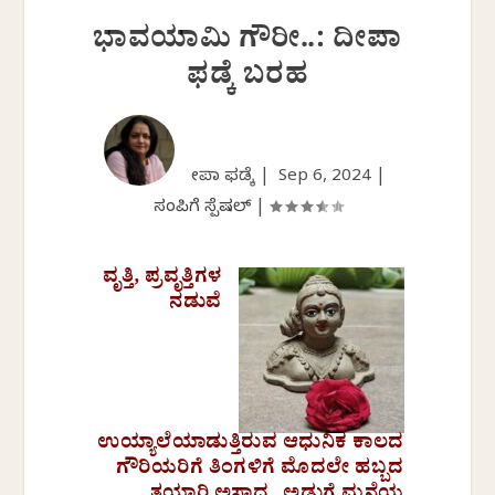
ಭಾವಯಾಮಿ ಗೌರೀ..: ದೀಪಾ
ಫಡ್ಕೆ ಬರಹ
ದೀಪಾ ಫಡ್ಕೆ |
Sep 6, 2024
|
ಸಂಪಿಗೆ ಸ್ಪೆಷಲ್
|
ವೃತ್ತಿ, ಪ್ರವೃತ್ತಿಗಳ
ನಡುವೆ
ಉಯ್ಯಾಲೆಯಾಡುತ್ತಿರುವ ಆಧುನಿಕ ಕಾಲದ
ಗೌರಿಯರಿಗೆ ತಿಂಗಳಿಗೆ ಮೊದಲೇ ಹಬ್ಬದ