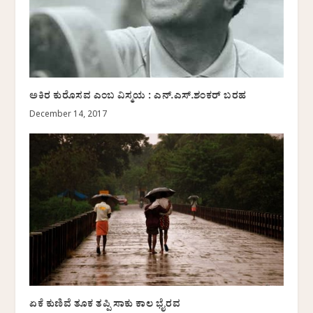
ಅಕಿರ ಕುರೊಸವ ಎಂಬ ವಿಸ್ಮಯ : ಎನ್.ಎಸ್.ಶಂಕರ್ ಬರಹ
December 14, 2017
ಏಕೆ ಕುಣಿವೆ ತೂಕ ತಪ್ಪಿ ಸಾಕು ಕಾಲ ಭೈರವ