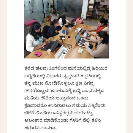
ಕಳೆದ ಹಲವು ತಿಂಗಳಿಂದ ಮನೆಯಲ್ಲಿದ್ದ ಹಿರಿಯರ
ಆರೈಕೆಯಲ್ಲಿ ನಿರಂತರ ವ್ಯಸ್ತಳಾಗಿ ಕನ್ನಡಿಯಲ್ಲಿ
ತನ್ನ ಮುಖ ನೋಡಿಕೊಳ್ಳಲೂ ಕ್ಷಣ ಸಿಗದಿದ್ದ
ಗೌರಿಯೊಬ್ಬಳು ಕುಂಕುಮಕ್ಕೆ ಬನ್ನಿ ಎಂದ ಪಕ್ಕದ
ಮನೆಯ ಗೌರಿಯ ಆಹ್ವಾನದಿಂದ ಒಂದು
ಕ್ಷಣವಾದರೂ ಉಸಿರಾಡಲು ಸಮಯ ಸಿಕ್ಕಿತೆಂದು
ಚಿಟಿಕೆ ಹೊಡೆಯುವಷ್ಟರಲ್ಲಿ ಸೀರೆಯುಟ್ಟು
ಅಲಂಕಾರ ಮಾಡಿಕೊಂಡು ಗೆಳತಿಗೆ ಸೆಲ್ಫಿ ಕಳಿಸಿ
ಹಗುರವಾಗುವಳು.