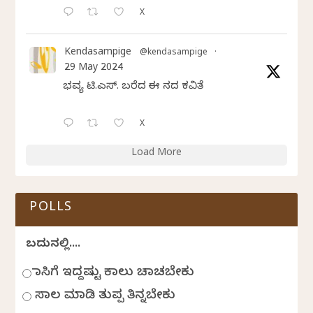
X
Kendasampige
@kendasampige
·
29 May 2024
ಭವ್ಯ ಟಿ.ಎಸ್. ಬರೆದ ಈ ದಿನದ ಕವಿತೆ
X
Load More
POLLS
ಬದುಕಿನಲ್ಲಿ....
ಹಾಸಿಗೆ ಇದ್ದಷ್ಟು ಕಾಲು ಚಾಚಬೇಕು
ಸಾಲ ಮಾಡಿ ತುಪ್ಪ ತಿನ್ನಬೇಕು