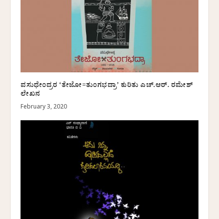
ವಸುಧೇಂದ್ರರ ‘ತೇಜೋ=ತುಂಗಭದ್ರಾ’ ಕುರಿತು ಎಚ್.ಆರ್. ರಮೇಶ್
ಲೇಖನ
February 3, 2020