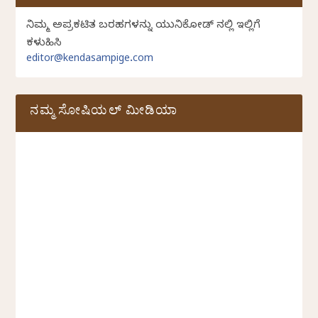
ನಿಮ್ಮ ಅಪ್ರಕಟಿತ ಬರಹಗಳನ್ನು ಯುನಿಕೋಡ್ ನಲ್ಲಿ ಇಲ್ಲಿಗೆ
ಕಳುಹಿಸಿ
editor@kendasampige.com
ನಮ್ಮ ಸೋಷಿಯಲ್‌ ಮೀಡಿಯಾ