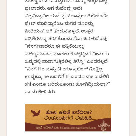
ತೇಜಸ್ವಿ ಬಿ.ಎ. ಓದುತ್ತಿರುವಾಗೊಮ್ಮೆ ಇಂಗ್ಲಿಷಿನಲ್ಲಿ
ಫೇಲಾದರು. ಆಗ ಕುವೆಂಪು ಅದೇ
ವಿಶ್ವವಿದ್ಯಾನಿಲಯದ ವೈಸ್ ಚಾನ್ಸೆಲರ್! ಬೇಕೆಂದೇ
ಫೇಲ್ ಮಾಡಿದ್ದಾರೆಂಬ ಮಗನ ದೂರನ್ನು
ಸೀರಿಯಸ್ ಆಗಿ ತೆಗೆದುಕೊಳ್ಳದೆ, ಉತ್ತರ
ಪತ್ರಿಕೆಗಳನ್ನು ತರಿಸಿಕೊಂಡು ನೋಡಿದ ಕುವೆಂಪು
“ನನಗೇನಾದರೂ ಈ ಪತ್ರಿಕೆಯನ್ನು
ಮೌಲ್ಯಮಾಪನ ಮಾಡಲು ಕೊಟ್ಟಿದ್ದಿದರೆ ನೀನು ಈ
ಜನ್ಮದಲ್ಲಿ ಪಾಸಾಗುತ್ತಿರಲಿಲ್ಲ ತಿಳ್ಕೊ” ಎಂದರಲ್ಲದೆ
“ನಿನಗೆ He ಮತ್ತು Sheಗೂ ಸ್ಪೆಲಿಂಗ್ ಗೊತ್ತಿಲ್ಲ.
ಉದ್ದಕ್ಕೂ he ಬದಲಿಗೆ hi ಎಂದೂ she ಬದಲಿಗೆ
shi ಎಂದೂ ಬರೆದುಕೊಂಡು ಹೋಗಿದ್ದೀಯಲ್ಲಾ?”
ಎಂದು ಕೇಳಿದರು.