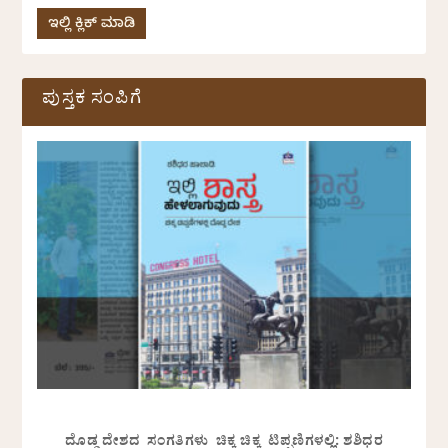
ಇಲ್ಲಿ ಕ್ಲಿಕ್ ಮಾಡಿ
ಪುಸ್ತಕ ಸಂಪಿಗೆ
ದೊಡ್ಡ ದೇಶದ ಸಂಗತಿಗಳು ಚಿಕ್ಕ ಚಿಕ್ಕ ಟಿಪ್ಪಣಿಗಳಲ್ಲಿ: ಶಶಿಧರ