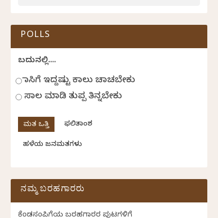
POLLS
ಬದುಕಿನಲ್ಲಿ....
ಹಾಸಿಗೆ ಇದ್ದಷ್ಟು ಕಾಲು ಚಾಚಬೇಕು
ಸಾಲ ಮಾಡಿ ತುಪ್ಪ ತಿನ್ನಬೇಕು
ಫಲಿತಾಂಶ
ಹಳೆಯ ಜನಮತಗಳು
ನಮ್ಮ ಬರಹಗಾರರು
ಕೆಂಡಸಂಪಿಗೆಯ ಬರಹಗಾರರ ಪುಟಗಳಿಗೆ