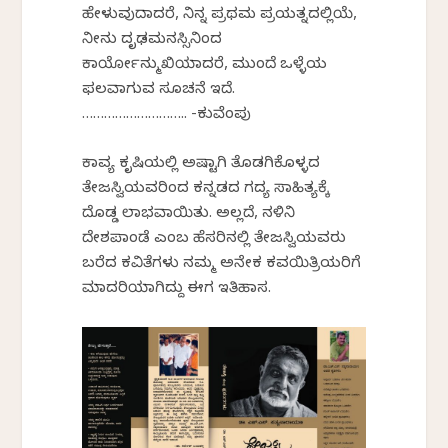
ಹೇಳುವುದಾದರೆ, ನಿನ್ನ ಪ್ರಥಮ ಪ್ರಯತ್ನದಲ್ಲಿಯೆ,
ನೀನು ದೃಢಮನಸ್ಸಿನಿಂದ
ಕಾರ್ಯೋನ್ಮುಖಿಯಾದರೆ, ಮುಂದೆ ಒಳ್ಳೆಯ
ಫಲವಾಗುವ ಸೂಚನೆ ಇದೆ.
……………………….. -ಕುವೆಂಪು
ಕಾವ್ಯ ಕೃಷಿಯಲ್ಲಿ ಅಷ್ಟಾಗಿ ತೊಡಗಿಕೊಳ್ಳದ
ತೇಜಸ್ವಿಯವರಿಂದ ಕನ್ನಡದ ಗದ್ಯ ಸಾಹಿತ್ಯಕ್ಕೆ
ದೊಡ್ಡ ಲಾಭವಾಯಿತು. ಅಲ್ಲದೆ, ನಳಿನಿ
ದೇಶಪಾಂಡೆ ಎಂಬ ಹೆಸರಿನಲ್ಲಿ ತೇಜಸ್ವಿಯವರು
ಬರೆದ ಕವಿತೆಗಳು ನಮ್ಮ ಅನೇಕ ಕವಯಿತ್ರಿಯರಿಗೆ
ಮಾದರಿಯಾಗಿದ್ದು ಈಗ ಇತಿಹಾಸ.