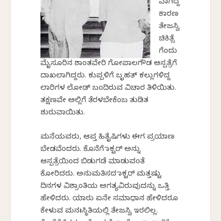
ವಾಗಿದ್ದ
ಕಾರಣ
ತೇಜಸ್ವಿ
ಚಿಕಿತ್ಸೆ
ಗೆಂದು
ಮೈಸೂರಿನ ಶಾಂತವೇರಿ ಗೋಪಾಲಗೌಡ ಆಸ್ಪತ್ರೆಗೆ
ದಾಖಲಾಗಿದ್ದರು. ಕುಪ್ಪಳಿಗೆ ಬೃಹತ್ ಕಲ್ಲುಗಳಿದ್ದ
ಲಾರಿಗಳ ಲೋಡ್ ಬಂದಿರುವ ವಿಚಾರ ತಿಳಿಯಿತು.
ತಕ್ಷಣವೇ ಅಲ್ಲಿಗೆ ತೆರಳಬೇಕೆಂಬ ತುಡಿತ
ಶುರುವಾಯಿತು.
ಮನೆಯವರು, ಆಪ್ತ ಹಿತೈಷಿಗಳು ಈಗ ಪ್ರಯಾಣ
ಬೇಡವೆಂದರು. ಕೊನೆಗೆ ಡಾಕ್ಟರ್ ಅನ್ನು
ಆಸ್ಪತ್ರೆಯಿಂದ ಬಿಡುಗಡೆ ಮಾಡುವಂತೆ
ಕೋರಿದರು. ಅನುಮತಿಸದ ಡಾಕ್ಟರ್ ಮತ್ತಷ್ಟು
ದಿನಗಳ ವಿಶ್ರಾಂತಿಯ ಅಗತ್ಯವಿರುವುದನ್ನು ಒತ್ತಿ
ಹೇಳಿದರು. ಯಾರು ಏನೇ ಸಮಾಧಾನ ಹೇಳಿದರೂ
ಕೇಳುವ ಮನಃಸ್ಥಿತಿಯಲ್ಲಿ ತೇಜಸ್ವಿ ಇರಲಿಲ್ಲ.