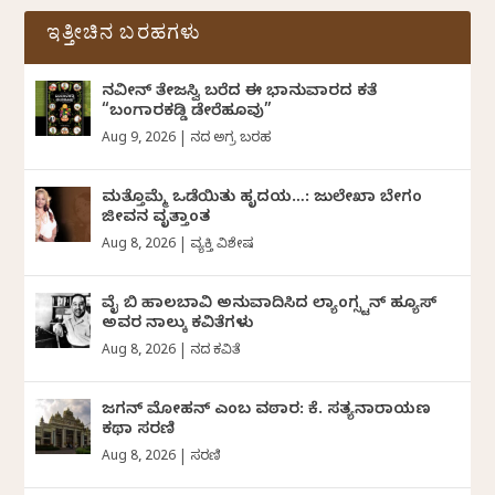
ಇತ್ತೀಚಿನ ಬರಹಗಳು
ನವೀನ್‌ ತೇಜಸ್ವಿ ಬರೆದ ಈ ಭಾನುವಾರದ ಕತೆ
“ಬಂಗಾರಕಡ್ಡಿ ಡೇರೆಹೂವು”
Aug 9, 2026
|
ದಿನದ ಅಗ್ರ ಬರಹ
ಮತ್ತೊಮ್ಮೆ ಒಡೆಯಿತು ಹೃದಯ…: ಜುಲೇಖಾ ಬೇಗಂ
ಜೀವನ ವೃತ್ತಾಂತ
Aug 8, 2026
|
ವ್ಯಕ್ತಿ ವಿಶೇಷ
ವೈ ಬಿ ಹಾಲಬಾವಿ ಅನುವಾದಿಸಿದ ಲ್ಯಾಂಗ್ಸ್ಟನ್ ಹ್ಯೂಸ್
ಅವರ ನಾಲ್ಕು ಕವಿತೆಗಳು
Aug 8, 2026
|
ದಿನದ ಕವಿತೆ
ಜಗನ್‌ ಮೋಹನ್‌ ಎಂಬ ವಠಾರ: ಕೆ. ಸತ್ಯನಾರಾಯಣ
ಕಥಾ ಸರಣಿ
Aug 8, 2026
|
ಸರಣಿ