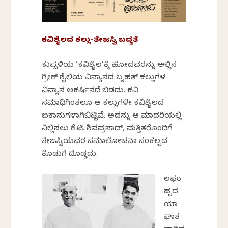
ಕವಿಶೈಲದ ಕಲ್ಲು-ತೇಜಸ್ವಿ ಬದ್ಧತೆ
ಕುಪ್ಪಳಿಯ ‘ಕವಿಶೈಲ’ಕ್ಕೆ ಹೋದವರನ್ನು ಅಲ್ಲಿನ
ಗ್ರೀಕ್ ಶೈಲಿಯ ವಿನ್ಯಾಸದ ಬೃಹತ್ ಕಲ್ಲುಗಳ
ವಿನ್ಯಾಸ ಆಕರ್ಷಿಸದೆ ಬಿಡದು. ಕವಿ
ಸಮಾಧಿಗಿಂತಲೂ ಆ ಕಲ್ಲುಗಳೇ ಕವಿಶೈಲದ
ಐಕಾನುಗಳಾಗಿಬಿಟ್ಟಿವೆ. ಅದನ್ನು ಆ ಮಾದರಿಯಲ್ಲಿ
ನಿಲ್ಲಿಸಲು ಕೆ.ಟಿ. ಶಿವಪ್ರಸಾದ್, ಮತ್ತಿತರೊಂದಿಗೆ
ತೇಜಸ್ವಿಯವರ ಸಮಾಲೋಚನಾ ಸಂಕಲ್ಪದ
ಕೊಡುಗೆ ದೊಡ್ಡದು.
ಲಘು
ಹೃದ
ಯಾ
ಘಾತ