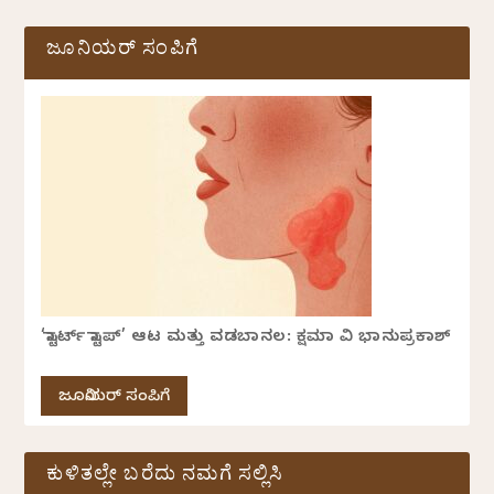
ಜೂನಿಯರ್ ಸಂಪಿಗೆ
‘ಸ್ಟಾರ್ಟ್ ಸ್ಟಾಪ್’ ಆಟ ಮತ್ತು ವಡಬಾನಲ: ಕ್ಷಮಾ ವಿ ಭಾನುಪ್ರಕಾಶ್
ಜೂನಿಯರ್ ಸಂಪಿಗೆ
ಕುಳಿತಲ್ಲೇ ಬರೆದು ನಮಗೆ ಸಲ್ಲಿಸಿ