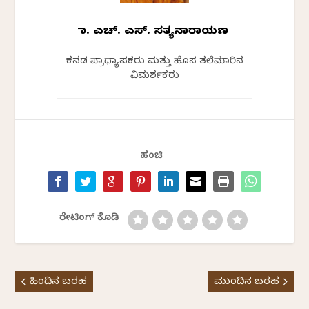
ಡಾ. ಎಚ್. ಎಸ್. ಸತ್ಯನಾರಾಯಣ
ಕನ್ನಡ ಪ್ರಾಧ್ಯಾಪಕರು ಮತ್ತು ಹೊಸ ತಲೆಮಾರಿನ
ವಿಮರ್ಶಕರು
ಹಂಚಿ
ರೇಟಿಂಗ್ ಕೊಡಿ
ಹಿಂದಿನ ಬರಹ
ಮುಂದಿನ ಬರಹ