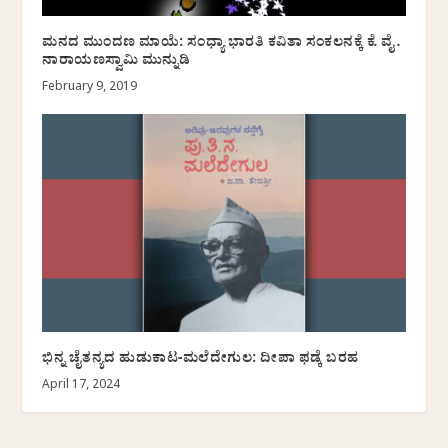
ಮನದ ಮುಂದಣ ಮಾಯೆ: ಸಂಧ್ಯಾ ಭಾರತಿ ಕವಿತಾ ಸಂಕಲನಕ್ಕೆ ಕೆ. ವೈ.
ನಾರಾಯಣಸ್ವಾಮಿ ಮುನ್ನುಡಿ
February 9, 2019
ಭಿನ್ನ ಚೈತನ್ಯದ ಹುಡುಕಾಟ-ಮಲೆದೇಗುಲ: ದೀಪಾ ಫಡ್ಕೆ ಬರಹ
April 17, 2024