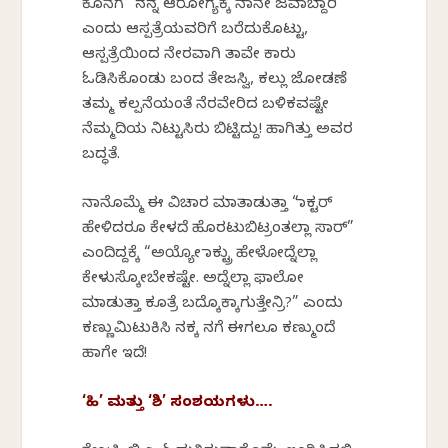
ಕೊನೆಗೆ “ನನ್ನ ಆರೋಗ್ಯಕ್ಕೆ ನಾನೇ ಜವಾಬ್ದಾರಿ”
ಎಂದು ಆಸ್ಪತ್ರೆಯವರಿಗೆ ಬರೆದುಕೊಟ್ಟು,
ಆಸ್ಪತ್ರೆಯಿಂದ ನೇರವಾಗಿ ತಾವೇ ಕಾರು
ಓಡಿಸಿಕೊಂಡು ಬಂದ ತೇಜಸ್ವಿ, ಕಲ್ಲು ಜೋಡಣೆ
ತಮ್ಮ ಕಲ್ಪನೆಯಂತೆ ನೆರವೇರಿದ ಬಳಿಕವಷ್ಟೇ
ನೆಮ್ಮದಿಯ ನಿಟ್ಟುಸಿರು ಬಿಟ್ಟಿದ್ದು! ಹಾಗಿತ್ತು ಅವರ
ಬದ್ಧತೆ.
ನಾನೊಮ್ಮೆ ಈ ವಿಚಾರ ಮಾತಾಡುತ್ತಾ “ಡಾಕ್ಟರ್
ಹೇಳಿದರೂ ಕೇಳದೆ ಹೊರಟುಬಿಟ್ರಂತಲ್ಲಾ ಸಾರ್”
ಎಂದಿದ್ದಕ್ಕೆ “ಅಯ್ಯೋ ಡಾಕ್ಟ್ರು ಹೇಳೋದ್ನೆಲ್ಲಾ
ಕೇಳುಸ್ಕೋಬೇಕಷ್ಟೇ. ಅದ್ನೆಲ್ಲಾ ಫಾಲೋ
ಮಾಡುತ್ತಾ ಕೂತ್ರೆ ಬದ್ಕೊಕ್ಕಾಗುತ್ತೇನ್ರಿ?” ಎಂದು
ಕಣ್ಣುಮಿಟುಕಿಸಿ ನಕ್ಕ ನಗೆ ಈಗಲೂ ಕಣ್ಮುಂದೆ
ಹಾಗೇ ಇದೆ!
‘ಹಿ’ ಮತ್ತು ‘ಶಿ’ ಸಂಶಯಗಳು….