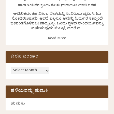
ಹಾಲಾಡಿಯವರ ಕೃತಿಯ ಕುರಿತು ನಾರಾಯಣ ಯಾಜಿ ಬರಹ
ಅಮೆರಿಕದಂತಹ ವಿಶಾಲ ದೇಶವನ್ನು ಸಾವಿರಾರು ಪ್ರವಾಸಿಗರು
ನೋಡಿರಬಹುದು. ಆದರೆ ಎಲ್ಲರೂ ಅದನ್ನು ಓದುಗರ ಕಣ್ಮುಂದೆ
ಜೀವಂತಗೊಳಿಸಲು ಸಾಧ್ಯವಿಲ್ಲ. ಒಂದು ಸ್ಥಳದ ಸೌಂದರ್ಯವನ್ನು
ವರ್ಣಿಸುವುದು ಸುಲಭ; ಆದರೆ ಆ...
Read More
ಬರಹ ಭಂಡಾರ
ಹಳೆಯವನ್ನು ಹುಡುಕಿ