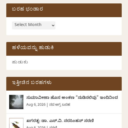
ಬರಹ ಭಂಡಾರ
ಹಳೆಯವನ್ನು ಹುಡುಕಿ
ಇತ್ತೀಚಿನ ಬರಹಗಳು
ಸುಮಾವೀಣಾ ಹೊಸ ಅಂಕಣ “ನುಡಿನಲಿವು” ಇಂದಿನಿಂದ
Aug 6, 2026
|
ದಿನದ ಅಗ್ರ ಬರಹ
ಖಗರತ್ನ: ಡಾ. ಎಸ್.ವಿ. ನರಸಿಂಹನ್‌‌ ಸರಣಿ