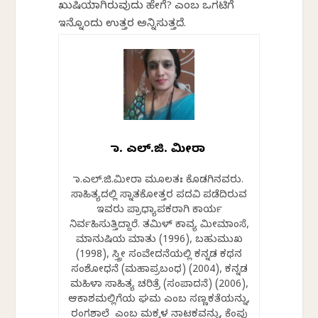
ಖುಷಿಯಾಗಿರುವುದು ಹೇಗೆ? ಎಂಬ ಒಗಟಿಗೆ
ಇನ್ನೊಂದು ಉತ್ತರ ಅನ್ನಿಸುತ್ತದೆ.
ಡಾ. ಎಲ್.ಜಿ. ಮೀರಾ
ಡಾ.ಎಲ್.ಜಿ.ಮೀರಾ ಮೂಲತಃ ಕೊಡಗಿನವರು.
ಸಾಹಿತ್ಯದಲ್ಲಿ ಸ್ನಾತಕೋತ್ತರ ಪದವಿ ಪಡೆದಿರುವ
ಇವರು ಪ್ರಾಧ್ಯಾಪಕರಾಗಿ ಕಾರ್ಯ
ನಿರ್ವಹಿಸುತ್ತಿದ್ದಾರೆ. ತಮಿಳ್ ಕಾವ್ಯ ಮೀಮಾಂಸೆ,
ಮಾನುಷಿಯ ಮಾತು (1996), ಬಹುಮುಖ
(1998), ಸ್ತ್ರೀ ಸಂವೇದನೆಯಲ್ಲಿ ಕನ್ನಡ ಕಥನ
ಸಂಶೋಧನೆ (ಮಹಾಪ್ರಬಂಧ) (2004), ಕನ್ನಡ
ಮಹಿಳಾ ಸಾಹಿತ್ಯ ಚರಿತ್ರೆ (ಸಂಪಾದನೆ) (2006),
ಆಕಾಶಮಲ್ಲಿಗೆಯ ಘಮ ಎಂಬ ಸಣ್ಣಕತೆಯನ್ನು,
ರಂಗಶಾಲೆ ಎಂಬ ಮಕ್ಕಳ ನಾಟಕವನ್ನು, ಕೆಂಪು