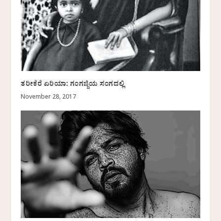
ತರೀಕೆರೆ ಏರಿಯಾ: ಗಂಗಜ್ಜಿಯ ಸಂಗದಲ್ಲಿ
November 28, 2017