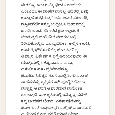
ದೇಶಕ್ಕೂ ತಾನು ಒಮ್ಮೆ ಭೇಟಿ ಕೊಡಬೇಕು’
ಎಂಬುದು. ಈ ಸಾಹಸ ಸಂಕಲ್ಪ ಇವರಲ್ಲಿ ಎಷ್ಟು
ಉತ್ಸಾಹ ಹುಟ್ಟಿಸುತ್ತದೆಂದರೆ ಅವರ ಸಕಲ ಶಕ್ತಿ,
ಸ್ಫೂರ್ತಿಸೆಲೆಗಳನ್ನೂ ಉದ್ದೀಪಿಸಿ ಜೀವನದಲ್ಲಿ
ಒಂದೇ ಒಂದು ಬೇಸರದ ಕ್ಷಣ ಇಲ್ಲದಂತೆ
ಮಾಡುತ್ತದೆ! ಬೇರೆ ಬೇರೆ ದೇಶಗಳ ಬಗ್ಗೆ
ತಿಳಿದುಕೊಳ್ಳುವುದು, ಪ್ರಯಾಣ, ಅಲ್ಲಿನ ಊಟ,
ಉಡುಗೆ, ಭೌಗೋಳಿಕತೆ, ಜೀವನಮೌಲ್ಯ,
ಅಭ್ಯಾಸ, ವಿಶೇಷಗಳ ಬಗ್ಗೆ ಅರಿಯುವುದು, ಈ
ಯಾತ್ರೆಯಲ್ಲಿನ ಕಷ್ಟಸುಖ, ಸವಾಲು,
ಏಳುಬೀಳುಗಳು ಪ್ರತಿದಿನವನ್ನೂ
ಹೊಸದಾಗಿಸುತ್ತವೆ. ಕೊನೆಯಲ್ಲಿ ತಾನು ಇಂತಹ
ಸಾಹಸವನ್ನು ತೃಪ್ತಿಕರವಾಗಿ ಪೂರೈಸಿದೆನೆಂಬ
ಸಂತೃಪ್ತಿ ಅವರಿಗೆ ಅಪಾರವಾದ ಸಂತೋಷ
ಕೊಡುತ್ತದೆ. ಇದೇ ಕೃತಿಯಲ್ಲಿ ಇನ್ನೊಬ್ಬ ಮಹಿಳೆ
ತನ್ನ ಜೀವನದ ಬೇಸರ, ಏಕತಾನತೆಗಳನ್ನು
ಹೋಗಲಾಡಿಸುವುದಕ್ಕಾಗಿ ಇಂಗ್ಲಿಷ್ ವರ್ಣಮಾಲೆ
ಎ ಯಿಂದ ಝೆಡ್ ವರೆಗೆ ಯಾವ ಯಾವ