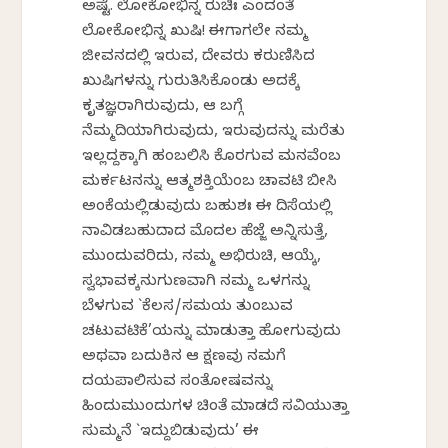
ಅಷ್ಟೆ. ಲೋಕೋಭಿನ್ನ ರುಚಿಃ ಎಂದಂತೆ
ಲೋಕೋಭಿನ್ನ ಖುಷಿ! ಈಗಾಗಲೇ ನಮ್ಮ
ಜೀವನದಲ್ಲಿ ಇರುವ, ದೇವರು ಕರುಣಿಸಿದ
ಖುಷಿಗಳನ್ನು ಗುರುತಿಸಿಕೊಂಡು ಅದಕ್ಕೆ
ಕೃತಜ್ಞರಾಗಿರುವುದು, ಆ ಬಗ್ಗೆ
ನೆಮ್ಮದಿಯಾಗಿರುವುದು, ಇರುವುದನ್ನು ಮರೆತು
ಇಲ್ಲದ್ದಕ್ಕಾಗಿ ಹಂಬಲಿಸಿ ಕೊರಗುವ ಮನವೆಂಬ
ಮರ್ಕಟನನ್ನು ಆತ್ಮಶಕ್ತಿಯೆಂಬ ಚಾವಟಿ ಬೀಸಿ
ಅಂಕೆಯಲ್ಲಿಡುವುದು ಬಹುಶಃ ಈ ದಿಸೆಯಲ್ಲಿ
ನಾವಿಡಬಹುದಾದ ಮೊದಲ ಹೆಜ್ಜೆ ಅನ್ನಿಸುತ್ತೆ,
ಮುಂದುವರಿದು, ನಮ್ಮ ಅಭಿರುಚಿ, ಆಯ್ಕೆ,
ಸ್ವಭಾವಕ್ಕನುಗುಣವಾಗಿ ನಮ್ಮ ಒಳಗನ್ನು
ಬೆಳಗುವ `ಕೆಲಸ/ಸಮಯ ತುಂಬುವ
ಚಟುವಟಿಕೆ’ಯನ್ನು ಮಾಡುತ್ತಾ ಹೋಗುವುದು
ಅಥವಾ ಬದುಕಿನ ಆ ಕ್ಷಣವು ನಮಗೆ
ದಯಪಾಲಿಸುವ ಸಂತೋಷವನ್ನು
ಹಿಂದುಮುಂದುಗಳ ಚಿಂತೆ ಮಾಡದೆ ಸವಿಯುತ್ತಾ
ಸುಮ್ಮನೆ `ಇದ್ದುಬಿಡುವುದು’ ಈ