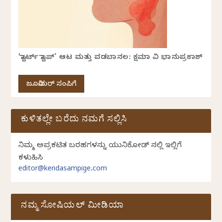
‘ಸ್ಟಾರ್ಟ್ ಸ್ಟಾಪ್’ ಆಟ ಮತ್ತು ವಡಬಾನಲ: ಕ್ಷಮಾ ವಿ ಭಾನುಪ್ರಕಾಶ್
ಜೂನಿಯರ್ ಸಂಪಿಗೆ
ಕುಳಿತಲ್ಲೇ ಬರೆದು ನಮಗೆ ಸಲ್ಲಿಸಿ
ನಿಮ್ಮ ಅಪ್ರಕಟಿತ ಬರಹಗಳನ್ನು ಯುನಿಕೋಡ್ ನಲ್ಲಿ ಇಲ್ಲಿಗೆ
ಕಳುಹಿಸಿ
editor@kendasampige.com
ನಮ್ಮ ಸೋಷಿಯಲ್‌ ಮೀಡಿಯಾ