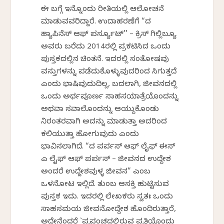
ಈ ಬಗ್ಗೆ ಇನ್ನೊಂದು ರೀತಿಯಲ್ಲಿ ಆಲೋಚನೆ
ಮಾಡುವವರಿದ್ದಾರೆ. ಉದಾಹರಣೆಗೆ “ದ
ಹ್ಯಾಪಿನೆಸ್ ಆಫ್ ಪರ್ಸ್ಯೂಟ್’’ – ಕ್ರಿಸ್ ಗಿಲ್ಲಿಬ್ಯೂ
ಅವರು ಬರೆದು 2014ರಲ್ಲಿ ಪ್ರಕಟಿಸಿದ ಒಂದು
ಪುಸ್ತಕದಲ್ಲಿನ ಚಿಂತನೆ. ಇದರಲ್ಲಿ ಸಂತೋಷವು
ವಸ್ತುಗಳನ್ನು ಪಡೆದುಕೊಳ್ಳುವುದರಿಂದ ಸಿಗುತ್ತದೆ
ಎಂದು ಭಾಷಿವುದುದಿಲ್ಲ, ಬದಲಾಗಿ, ಜೀವನದಲ್ಲಿ
ಒಂದು ಅರ್ಥಪೂರ್ಣ ಸಾಹಸಯಾತ್ರೆಯೊಂದನ್ನು
ಅಥವಾ ಸವಾಲೊಂದನ್ನು ಆಯ್ದುಕೊಂಡು
ನಿರಂತರವಾಗಿ ಅದನ್ನು ಮಾಡುತ್ತಾ ಅದರಿಂದ
ಕಲಿಯುತ್ತಾ ಹೋಗುವುದು ಎಂದು
ಭಾವಿಸಲಾಗಿದೆ. “ದ ಪರ್ಪಸ್ ಆಫ್ ಲೈಫ್ ಈಸ್
ಎ ಲೈಫ್ ಆಫ್ ಪರ್ಪಸ್ – ಜೀವನದ ಉದ್ದೇಶ
ಅಂದರೆ ಉದ್ದೇಶವುಳ್ಳ ಜೀವನ” ಎಂಬ
ಒಳನೋಟ ಇಲ್ಲಿದೆ. ತುಂಬ ಆಸಕ್ತಿ ಹುಟ್ಟಿಸುವ
ಪುಸ್ತಕ ಇದು. ಇದರಲ್ಲಿ ಲೇಖಕರು ಸ್ವತಃ ಒಂದು
ಸಾಹಸಮಯ ಜೀವನೋದ್ದೇಶ ಹೊಂದಿರುತ್ತಾರೆ,
ಅದೇನೆಂದರೆ `ಪ್ರಪಂಚದಲ್ಲಿರುವ ಪ್ರತಿಯೊಂದು