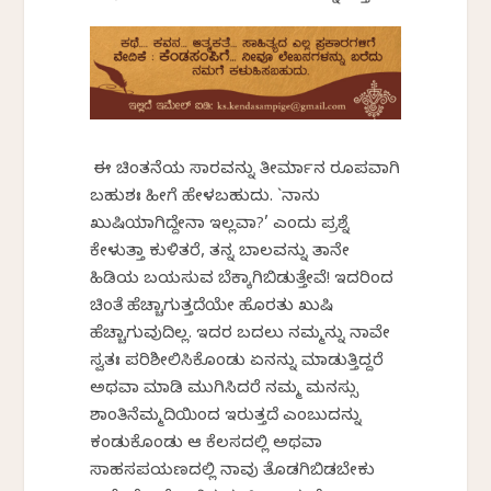
ಈ ಚಿಂತನೆಯ ಸಾರವನ್ನು ತೀರ್ಮಾನ ರೂಪವಾಗಿ
ಬಹುಶಃ ಹೀಗೆ ಹೇಳಬಹುದು. `ನಾನು
ಖುಷಿಯಾಗಿದ್ದೇನಾ ಇಲ್ಲವಾ?’ ಎಂದು ಪ್ರಶ್ನೆ
ಕೇಳುತ್ತಾ ಕುಳಿತರೆ, ತನ್ನ ಬಾಲವನ್ನು ತಾನೇ
ಹಿಡಿಯ ಬಯಸುವ ಬೆಕ್ಕಾಗಿಬಿಡುತ್ತೇವೆ! ಇದರಿಂದ
ಚಿಂತೆ ಹೆಚ್ಚಾಗುತ್ತದೆಯೇ ಹೊರತು ಖುಷಿ
ಹೆಚ್ಚಾಗುವುದಿಲ್ಲ. ಇದರ ಬದಲು ನಮ್ಮನ್ನು ನಾವೇ
ಸ್ವತಃ ಪರಿಶೀಲಿಸಿಕೊಂಡು ಏನನ್ನು ಮಾಡುತ್ತಿದ್ದರೆ
ಅಥವಾ ಮಾಡಿ ಮುಗಿಸಿದರೆ ನಮ್ಮ ಮನಸ್ಸು
ಶಾಂತಿನೆಮ್ಮದಿಯಿಂದ ಇರುತ್ತದೆ ಎಂಬುದನ್ನು
ಕಂಡುಕೊಂಡು ಆ ಕೆಲಸದಲ್ಲಿ ಅಥವಾ
ಸಾಹಸಪಯಣದಲ್ಲಿ ನಾವು ತೊಡಗಿಬಿಡಬೇಕು