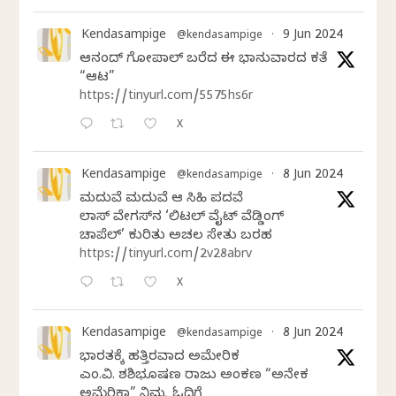
Kendasampige
9 Jun 2024
@kendasampige
·
ಆನಂದ್‌ ಗೋಪಾಲ್‌ ಬರೆದ ಈ ಭಾನುವಾರದ ಕತೆ
“ಆಟ”
https://tinyurl.com/5575hs6r
X
Kendasampige
8 Jun 2024
@kendasampige
·
ಮದುವೆ ಮದುವೆ ಆ ಸಿಹಿ ಪದವೆ
ಲಾಸ್‌ ವೇಗಸ್‌ನ ‘ಲಿಟಲ್ ವೈಟ್ ವೆಡ್ಡಿಂಗ್
ಚಾಪೆಲ್’ ಕುರಿತು ಅಚಲ ಸೇತು ಬರಹ
https://tinyurl.com/2v28abrv
X
Kendasampige
8 Jun 2024
@kendasampige
·
ಭಾರತಕ್ಕೆ ಹತ್ತಿರವಾದ ಅಮೇರಿಕ
ಎಂ.ವಿ. ಶಶಿಭೂಷಣ ರಾಜು ಅಂಕಣ “ಅನೇಕ
ಅಮೆರಿಕಾ” ನಿಮ್ಮ ಓದಿಗೆ