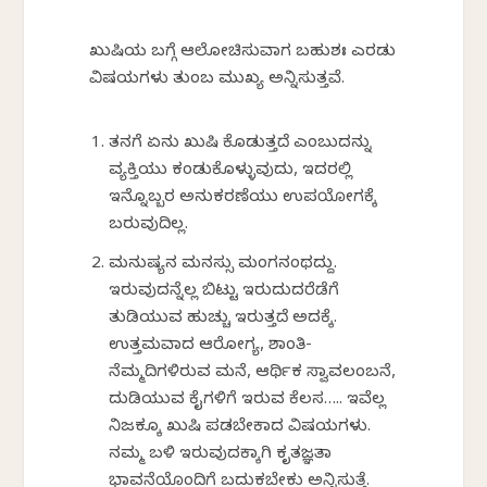
ಖುಷಿಯ ಬಗ್ಗೆ ಆಲೋಚಿಸುವಾಗ ಬಹುಶಃ ಎರಡು
ವಿಷಯಗಳು ತುಂಬ ಮುಖ್ಯ ಅನ್ನಿಸುತ್ತವೆ.
ತನಗೆ ಏನು ಖುಷಿ ಕೊಡುತ್ತದೆ ಎಂಬುದನ್ನು
ವ್ಯಕ್ತಿಯು ಕಂಡುಕೊಳ್ಳುವುದು, ಇದರಲ್ಲಿ
ಇನ್ನೊಬ್ಬರ ಅನುಕರಣೆಯು ಉಪಯೋಗಕ್ಕೆ
ಬರುವುದಿಲ್ಲ.
ಮನುಷ್ಯನ ಮನಸ್ಸು ಮಂಗನಂಥದ್ದು.
ಇರುವುದನ್ನೆಲ್ಲ ಬಿಟ್ಟು ಇರುದುದರೆಡೆಗೆ
ತುಡಿಯುವ ಹುಚ್ಚು ಇರುತ್ತದೆ ಅದಕ್ಕೆ.
ಉತ್ತಮವಾದ ಆರೋಗ್ಯ, ಶಾಂತಿ-
ನೆಮ್ಮದಿಗಳಿರುವ ಮನೆ, ಆರ್ಥಿಕ ಸ್ವಾವಲಂಬನೆ,
ದುಡಿಯುವ ಕೈಗಳಿಗೆ ಇರುವ ಕೆಲಸ….. ಇವೆಲ್ಲ
ನಿಜಕ್ಕೂ ಖುಷಿ ಪಡಬೇಕಾದ ವಿಷಯಗಳು.
ನಮ್ಮ ಬಳಿ ಇರುವುದಕ್ಕಾಗಿ ಕೃತಜ್ಞತಾ
ಭಾವನೆಯೊಂದಿಗೆ ಬದುಕಬೇಕು ಅನ್ನಿಸುತ್ತೆ.