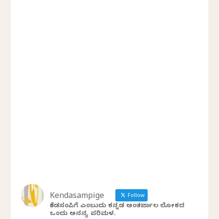
Kendasampige
Follow
ಕೆಂಡಸಂಪಿಗೆ ಎಂಬುದು ಕನ್ನಡ ಅಂತರ್ಜಾಲ ಲೋಕದ
ಒಂದು ಅನನ್ಯ ಪರಿಮಳ.