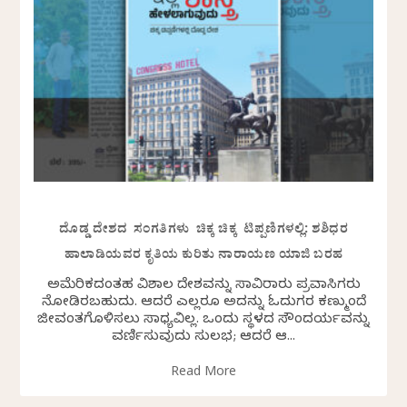
ದೊಡ್ಡ ದೇಶದ ಸಂಗತಿಗಳು ಚಿಕ್ಕ ಚಿಕ್ಕ ಟಿಪ್ಪಣಿಗಳಲ್ಲಿ: ಶಶಿಧರ
ಹಾಲಾಡಿಯವರ ಕೃತಿಯ ಕುರಿತು ನಾರಾಯಣ ಯಾಜಿ ಬರಹ
ಅಮೆರಿಕದಂತಹ ವಿಶಾಲ ದೇಶವನ್ನು ಸಾವಿರಾರು ಪ್ರವಾಸಿಗರು
ನೋಡಿರಬಹುದು. ಆದರೆ ಎಲ್ಲರೂ ಅದನ್ನು ಓದುಗರ ಕಣ್ಮುಂದೆ
ಜೀವಂತಗೊಳಿಸಲು ಸಾಧ್ಯವಿಲ್ಲ. ಒಂದು ಸ್ಥಳದ ಸೌಂದರ್ಯವನ್ನು
ವರ್ಣಿಸುವುದು ಸುಲಭ; ಆದರೆ ಆ...
Read More