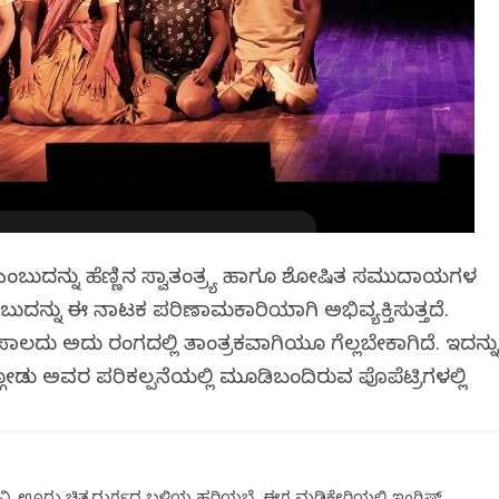
ಎಂಬುದನ್ನು ಹೆಣ್ಣಿನ ಸ್ವಾತಂತ್ರ್ಯ ಹಾಗೂ ಶೋಷಿತ ಸಮುದಾಯಗಳ
ುದನ್ನು ಈ ನಾಟಕ ಪರಿಣಾಮಕಾರಿಯಾಗಿ ಅಭಿವ್ಯಕ್ತಿಸುತ್ತದೆ.
ಲದು ಅದು ರಂಗದಲ್ಲಿ ತಾಂತ್ರಕವಾಗಿಯೂ ಗೆಲ್ಲಬೇಕಾಗಿದೆ. ಇದನ್ನ
್ಗೋಡು ಅವರ ಪರಿಕಲ್ಪನೆಯಲ್ಲಿ ಮೂಡಿಬಂದಿರುವ ಪೊಪೆಟ್ರಿಗಳಲ್ಲಿ