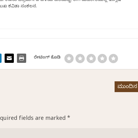
ಿ. ಊರು ಚಿತ್ರದುರ್ಗದ ಬಳಿಯ ಹರಿಯಬ್ಬೆ. ಈಗ ಮಡಿಕೇರಿಯಲ್ಲಿ ಇಂಗ್ಲಿಷ್
್ರಮುಖ ಕವಿತಾ ಸಂಕಲನ.
ರೇಟಿಂಗ್ ಕೊಡಿ
ಮುಂದಿನ
quired fields are marked
*