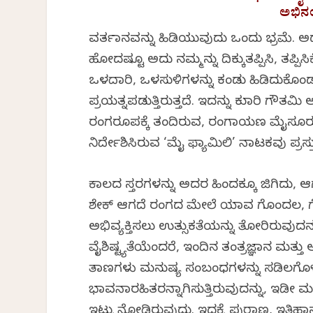
ಅಭಿನಯ
ವರ್ತಮಾನವನ್ನು ಹಿಡಿಯುವುದು ಒಂದು ಭ್ರಮೆ. ಅ
ಹೋದಷ್ಟೂ ಅದು ನಮ್ಮನ್ನು ದಿಕ್ಕುತಪ್ಪಿಸಿ, ತಪ್ಪಿಸ
ಒಳದಾರಿ, ಒಳಸುಳಿಗಳನ್ನು ಕಂಡು ಹಿಡಿದುಕೊಂಡ
ಪ್ರಯತ್ನಪಡುತ್ತಿರುತ್ತದೆ. ಇದನ್ನು ಕುಮಾರಿ ಗೌ
ರಂಗರೂಪಕ್ಕೆ ತಂದಿರುವ, ರಂಗಾಯಣ ಮೈಸೂರು 
ನಿರ್ದೇಶಿಸಿರುವ ‘ಮೈ ಫ್ಯಾಮಿಲಿ’ ನಾಟಕವು ಪ್ರಸ
ಕಾಲದ ಸ್ತರಗಳನ್ನು ಅದರ ಹಿಂದಕ್ಕೂ ಜಿಗಿದು, ಆಗ
ಶೇಕ್ ಆಗದೆ ರಂಗದ ಮೇಲೆ ಯಾವ ಗೊಂದಲ, ಗೋಜಲ
ಅಭಿವ್ಯಕ್ತಿಸಲು ಉತ್ಸುಕತೆಯನ್ನು ತೋರಿರುವ
ವೈಶಿಷ್ಟ್ಯತೆಯೆಂದರೆ, ಇಂದಿನ ತಂತ್ರಜ್ಞಾನ ಮ
ತಾಣಗಳು ಮನುಷ್ಯ ಸಂಬಂಧಗಳನ್ನು ಸಡಿಲಗೊಳಿಸುತ
ಭಾವನಾರಹಿತರನ್ನಾಗಿಸುತ್ತಿರುವುದನ್ನು, ಇಡೀ 
ಇಟ್ಟು ನೋಡಿರುವುದು. ಇದಕ್ಕೆ ಪುರಾಣ, ಇತಿಹ