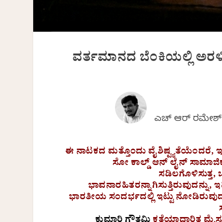
ವರ್ತಮಾನದ ಬೆಂಕಿಯಲ್ಲಿ ಅರಳ
ಎಚ್ ಆರ್ ರಮೇಶ
ಈ ನಾಟಕದ ಮತ್ತೊಂದು ವೈಶಿಷ್ಟ್ಯತೆಯೆಂದರೆ, 
ಸೋ ಕಾಲ್ಡ್ ಆನ್ ಲೈನ್ ಸಾಮಾಜ
ಸಡಿಲಗೊಳಿಸುತ್ತ, ಒ
ಭಾವನಾರಹಿತರನ್ನಾಗಿಸುತ್ತಿರುವುದನ್ನು,
ಭಾರತೀಯ ಸಂದರ್ಭದಲ್ಲಿ ಇಟ್ಟು ನೋಡಿರುವುದು.
ಕುಮಾರಿ ಗೌತಮಿ
ಕತೆಯಾಧಾರಿತ ಮೈಸ