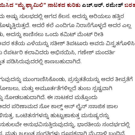
ಿಸಿದ “ಮೈ ಫ್ಯಾಮಿಲಿ” ನಾಟಕದ ಕುರಿತು
ಎಚ್.ಆರ್.‌ ರಮೇಶ್‌
ಬರ
ದು ಅಷ್ಟು ಸುಲಭದಲ್ಲಿ ಆಗದ ಕೆಲಸ. ಅದನ್ನು ಅರಿಯಲು ಹತ್ತಿರ
ಿಕೊಳ್ಳುತ್ತಿರುತ್ತದೆ. ಆದರೆ ಕಲೆ ಎಂದಿಗೂ ನಿರಾಸೆಗೊಳ್ಳದೆ ಅದರ ಎಲ್ಲ
ು, ಅದನ್ನು ಕಾಣಿಸಲು ಒಂದು ಕಮಿಟ್ ಮೆಂಟ್ ರೀತಿ
ತಮಿ ಅವರ ಕತೆಯ ಎಳೆಯನ್ನು ಸತೀಶ್ ತಿಪಟೂರು ಅವರು ವಿಸ್ತೃತಗೊಳಿಸಿ
ರೆಪರ್ಟರಿ ಕಲಾವಿದರು ಅಭಿನಯಿಸಿ, ಗಣೇಶ್ ಮಂದರ್ತಿ
್ತುತ ಪಡಿಸಿರುವುದರಲ್ಲಿ ಕಾಣಬಹುದಾಗಿದೆ.
ುವುದನ್ನು ಮುಂಗಾಣಿಸಿಕೊಂಡು, ಪ್ರಸ್ತುತತೆಯನ್ನು ಅದರ ತೀವ್ರತೆಗೆ
ು, ಮತ್ತು ಅಮೂರ್ತತೆಗಳಿಲ್ಲದೆ ತುಂಬ ಸ್ಪಷ್ಟವಾಗಿ
ುದನ್ನು ನೋಡಬಹುದಾಗಿದೆ. ಈ ನಾಟಕದ ಮತ್ತೊಂದು
ತ್ತು ಅದರ ಪರಿಣಾಮದ ಸೋ ಕಾಲ್ಡ್ ಆನ್ ಲೈನ್ ಸಾಮಾಜಿಕ ಜಾಲ
್ತ, ಒಂಟಿತನಗಳನ್ನು ಹುಟ್ಟುಹಾಕುತ್ತ ಮನುಷ್ಯರನ್ನು
ಮನುಕುಲವೇ ಅನುಭವಿಸುತ್ತಿರುವುದನ್ನು, ಭಾರತೀಯ ಸಂದರ್ಭದಲ್ಲಿ
ಾಸ, ಮತ್ತು ಜ್ವಲಂತ ಸಂಗತಿಗಳು ರೂಪಕವಾಗಿ ಮೈದಾಳಿ ಬಂದಿವೆ.