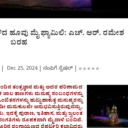
ಿದ ಹೂವು ಮೈ ಫ್ಯಾಮಿಲಿ: ಎಚ್. ಆರ್. ರಮೇಶ
ಬರಹ
್ |
Dec 25, 2024
|
ಸಂಪಿಗೆ ಸ್ಪೆಷಲ್
|
ಇಂದಿನ ತಂತ್ರಜ್ಞಾನ ಮತ್ತು ಅದರ ಪರಿಣಾಮದ
ಿಕ ಜಾಲ ತಾಣಗಳು ಮನುಷ್ಯ ಸಂಬಂಧಗಳನ್ನು
ಂಟಿತನಗಳನ್ನು ಹುಟ್ಟುಹಾಕುತ್ತ ಮನುಷ್ಯರನ್ನು
 ಇಡೀ ಮನುಕುಲವೇ ಅನುಭವಿಸುತ್ತಿರುವುದನ್ನು,
 ಇದಕ್ಕೆ ಪುರಾಣ, ಇತಿಹಾಸ, ಮತ್ತು ಜ್ವಲಂತ
ಸಂಗತಿಗಳು ರೂಪಕವಾಗಿ ಮೈದಾಳಿ ಬಂದಿವೆ.
ೂರಿನ ರಂಗಾಯಣದ ರೆಪರ್ಟರಿ ಕಲಾವಿದರು