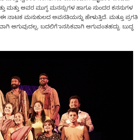
ತ್ತು ಮತ್ತು ಅವರ ಮುಗ್ಧ ಮನಸ್ಸುಗಳ ಹಾಗೂ ಸುಂದರ ಕನಸುಗಳ
ಲಿ ಈ ನಾಟಕ ಮನುಕುಲದ ಅವನತಿಯನ್ನು ಹೇಳುತ್ತಿದೆ. ಮತ್ತೂ ಪ್ರಗತಿ
ಾಗಿ ಆಗುವುದಲ್ಲ, ಬದಲಿಗೆ ಮಾನಸಿಕವಾಗಿ ಆಗುವಂತಹದ್ದು. ಬುದ್ಧ