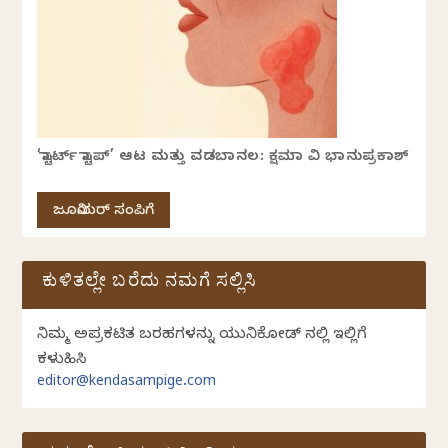
‘ಸ್ಟಾರ್ಟ್ ಸ್ಟಾಪ್’ ಆಟ ಮತ್ತು ವಡಬಾನಲ: ಕ್ಷಮಾ ವಿ ಭಾನುಪ್ರಕಾಶ್
ಜೂನಿಯರ್ ಸಂಪಿಗೆ
ಕುಳಿತಲ್ಲೇ ಬರೆದು ನಮಗೆ ಸಲ್ಲಿಸಿ
ನಿಮ್ಮ ಅಪ್ರಕಟಿತ ಬರಹಗಳನ್ನು ಯುನಿಕೋಡ್ ನಲ್ಲಿ ಇಲ್ಲಿಗೆ
ಕಳುಹಿಸಿ
editor@kendasampige.com