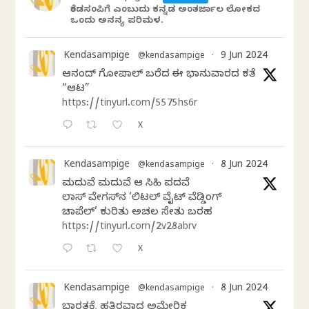
ಕೆಂಡಸಂಪಿಗೆ ಎಂಬುದು ಕನ್ನಡ ಅಂತರ್ಜಾಲ ಲೋಕದ
ಒಂದು ಅನನ್ಯ ಪರಿಮಳ.
Kendasampige
9 Jun 2024
@kendasampige
·
ಆನಂದ್‌ ಗೋಪಾಲ್‌ ಬರೆದ ಈ ಭಾನುವಾರದ ಕತೆ
“ಆಟ”
https://tinyurl.com/5575hs6r
X
Kendasampige
8 Jun 2024
@kendasampige
·
ಮದುವೆ ಮದುವೆ ಆ ಸಿಹಿ ಪದವೆ
ಲಾಸ್‌ ವೇಗಸ್‌ನ ‘ಲಿಟಲ್ ವೈಟ್ ವೆಡ್ಡಿಂಗ್
ಚಾಪೆಲ್’ ಕುರಿತು ಅಚಲ ಸೇತು ಬರಹ
https://tinyurl.com/2v28abrv
X
Kendasampige
8 Jun 2024
@kendasampige
·
ಭಾರತಕ್ಕೆ ಹತ್ತಿರವಾದ ಅಮೇರಿಕ