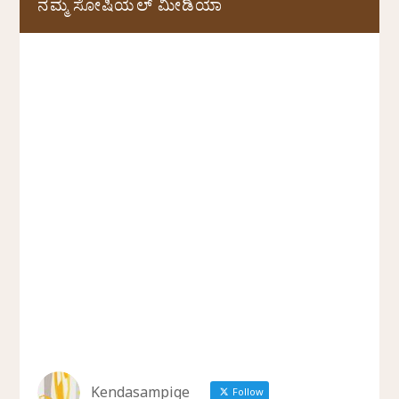
ನಮ್ಮ ಸೋಷಿಯಲ್‌ ಮೀಡಿಯಾ
Kendasampige
Follow