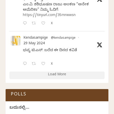
ಎಂ.ವಿ. ಶಶಿಭೂಷಣ ರಾಜು ಅಂಕಣ “ಅನೇಕ
ಅಮೆರಿಕಾ” ನಿಮ್ಮ ಓದಿಗೆ
https://tinyurl.com/35mrwwsn
X
Kendasampige
@kendasampige
·
29 May 2024
ಭವ್ಯ ಟಿ.ಎಸ್. ಬರೆದ ಈ ದಿನದ ಕವಿತೆ
X
Load More
POLLS
ಬದುಕಿನಲ್ಲಿ....