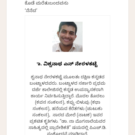
ಕೊಡೆ ಮರೆತುಬಂದವನು
‘ನೆನೆದ’
ಡಾ. ವಿಶ್ವನಾಥ ಎನ್ ನೇರಳಕಟ್ಟೆ
ವಿಶ್ವನಾಥ ನೇರಳಕಟ್ಟೆ ಮೂಲತಃ ದಕ್ಷಿಣ ಕನ್ನಡದ
ಬಂಟ್ವಾಳದವರು. ಬಂಟ್ವಾಳದ ಸರ್ಕಾರಿ ಪ್ರಥಮ
ದರ್ಜೆ ಕಾಲೇಜಿನಲ್ಲಿ ಕನ್ನಡ ಉಪನ್ಯಾಸಕರಾಗಿ
ಕಾರ್ಯ ನಿರ್ವಹಿಸುತ್ತಿದ್ದಾರೆ. ಮೊದಲ ತೊದಲು
(ಕವನ ಸಂಕಲನ), ಕಪ್ಪು-ಬಿಳುಪು (ಕಥಾ
ಸಂಕಲನ), ಹರೆಯದ ಕೆರೆತಗಳು (ಚುಟುಕು
ಸಂಕಲನ), ಸಾವಿರದ ಮೇಲೆ (ನಾಟಕ) ಇವರ
ಪ್ರಕಟಿತ ಕೃತಿಗಳು. “ಡಾ. ನಾ ಮೊಗಸಾಲೆಯವರ
ಸಾಹಿತ್ಯದಲ್ಲಿ ಪ್ರಾದೇಶಿಕತೆ” ವಿಷಯದಲ್ಲಿ ಪಿಎಚ್.ಡಿ.
ಸಂಶೋಧನೆ ಮಾಡಿದ್ದಾರೆ.