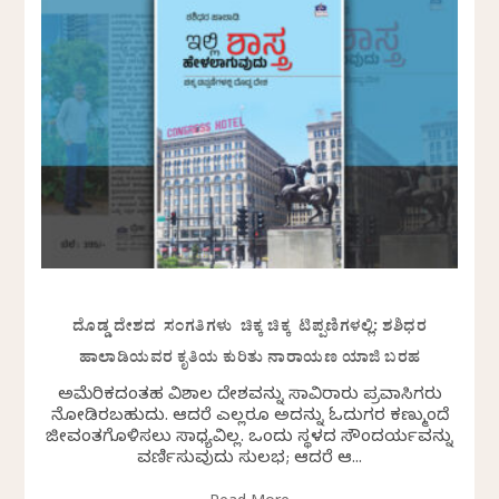
ದೊಡ್ಡ ದೇಶದ ಸಂಗತಿಗಳು ಚಿಕ್ಕ ಚಿಕ್ಕ ಟಿಪ್ಪಣಿಗಳಲ್ಲಿ: ಶಶಿಧರ
ಹಾಲಾಡಿಯವರ ಕೃತಿಯ ಕುರಿತು ನಾರಾಯಣ ಯಾಜಿ ಬರಹ
ಅಮೆರಿಕದಂತಹ ವಿಶಾಲ ದೇಶವನ್ನು ಸಾವಿರಾರು ಪ್ರವಾಸಿಗರು
ನೋಡಿರಬಹುದು. ಆದರೆ ಎಲ್ಲರೂ ಅದನ್ನು ಓದುಗರ ಕಣ್ಮುಂದೆ
ಜೀವಂತಗೊಳಿಸಲು ಸಾಧ್ಯವಿಲ್ಲ. ಒಂದು ಸ್ಥಳದ ಸೌಂದರ್ಯವನ್ನು
ವರ್ಣಿಸುವುದು ಸುಲಭ; ಆದರೆ ಆ...