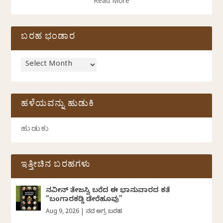
Read More
ಬರಹ ಭಂಡಾರ
ಹಳೆಯವನ್ನು ಹುಡುಕಿ
ಇತ್ತೀಚಿನ ಬರಹಗಳು
ನವೀನ್‌ ತೇಜಸ್ವಿ ಬರೆದ ಈ ಭಾನುವಾರದ ಕತೆ
“ಬಂಗಾರಕಡ್ಡಿ ಡೇರೆಹೂವು”
Aug 9, 2026
|
ದಿನದ ಅಗ್ರ ಬರಹ