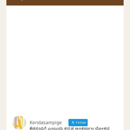
Kendasampige
Follow
ಕೆಂಡಸಂಪಿಗೆ ಎಂಬುದು ಕನ್ನಡ ಅಂತರ್ಜಾಲ ಲೋಕದ