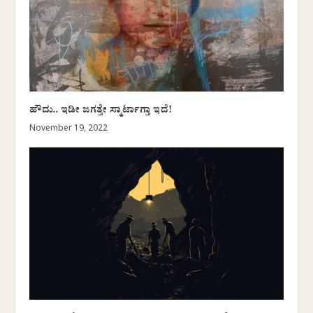
ಹೌದು.. ಇಡೀ ಜಗತ್ತೇ ಸ್ಮಾರ್ಟಾಗ್ತಾ ಇದೆ!
November 19, 2022