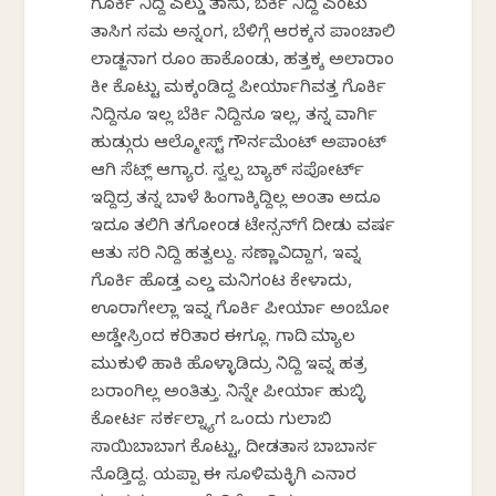
ಗೊರ್ಕಿ ನಿದ್ದಿ ಎಲ್ಡು ತಾಸು, ಬೆರ್ಕಿ ನಿದ್ದಿ ಎಂಟು
ತಾಸಿಗ ಸಮ ಅನ್ನಂಗ, ಬೆಳಿಗ್ಗೆ ಆರಕ್ಕನ ಪಾಂಚಾಲಿ
ಲಾಡ್ಜನಾಗ ರೂಂ ಹಾಕೊಂಡು, ಹತ್ತಕ್ಕ ಅಲಾರಾಂ
ಕೀ ಕೊಟ್ಟು ಮಕ್ಕಂಡಿದ್ದ ಪೀರ್ಯಾಗಿವತ್ತ ಗೊರ್ಕಿ
ನಿದ್ದಿನೂ ಇಲ್ಲ ಬೆರ್ಕಿ ನಿದ್ದಿನೂ ಇಲ್ಲ, ತನ್ನ ವಾರ್ಗಿ
ಹುಡ್ಗುರು ಆಲ್ಮೋಸ್ಟ್ ಗೌರ್ನಮೆಂಟ್ ಅಪಾಂಟ್
ಆಗಿ ಸೆಟ್ಲ್ ಆಗ್ಯಾರ. ಸ್ವಲ್ಪ ಬ್ಯಾಕ್ ಸಪೋರ್ಟ್‌
ಇದ್ದಿದ್ರ ತನ್ನ ಬಾಳೆ ಹಿಂಗಾಕ್ಕಿದ್ದಿಲ್ಲ ಅಂತಾ ಅದೂ
ಇದೂ ತಲಿಗಿ ತಗೋಂಡ ಟೇನ್ಸನ್‌ಗೆ ದೀಡು ವರ್ಷ
ಆತು ಸರಿ ನಿದ್ದಿ ಹತ್ವಲ್ದು. ಸಣ್ಣಾವಿದ್ದಾಗ, ಇವ್ನ
ಗೊರ್ಕಿ ಹೊಡ್ತ ಎಲ್ಡ ಮನಿಗಂಟ ಕೇಳಾದು,
ಊರಾಗೇಲ್ಲಾ ಇವ್ನ ಗೊರ್ಕಿ ಪೀರ್ಯಾ ಅಂಬೋ
ಅಡ್ಡೇಸ್ರಿಂದ ಕರಿತಾರ ಈಗ್ಲೂ. ಗಾದಿ ಮ್ಯಾಲ
ಮುಕುಳಿ ಹಾಕಿ ಹೊಳ್ಳಾಡಿದ್ರು ನಿದ್ದಿ ಇವ್ನ ಹತ್ರ
ಬರಾಂಗಿಲ್ಲ ಅಂತಿತ್ತು. ನಿನ್ನೇ ಪೀರ್ಯಾ ಹುಬ್ಳಿ
ಕೋರ್ಟ ಸರ್ಕಲ್ನ್ಯಾಗ ಒಂದು ಗುಲಾಬಿ
ಸಾಯಿಬಾಬಾಗ ಕೊಟ್ಟು, ದೀಡತಾಸ ಬಾಬಾರ್ನ
ನೊಡ್ತಿದ್ದ. ಯಪ್ಪಾ ಈ ಸೂಳಿಮಕ್ಳಿಗಿ ಎನಾರ