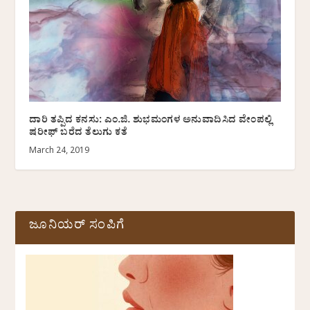
ದಾರಿ ತಪ್ಪಿದ ಕನಸು: ಎಂ.ಜಿ. ಶುಭಮಂಗಳ ಅನುವಾದಿಸಿದ ವೇಂಪಲ್ಲಿ
ಷರೀಫ್ ಬರೆದ ತೆಲುಗು ಕತೆ
March 24, 2019
ಜೂನಿಯರ್ ಸಂಪಿಗೆ