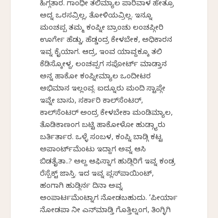
ಹಿಗ್ಗತಾರ. ಗಾಂಧೀ ತಲಿಮ್ಯಾಲ ಪಾರಿವಾಳ ಹೇತ್ರೂ
ಅದ್ನ ಒರಸವ್ರಿಲ್ಲ, ತೋಳಿಯವ್ರಿಲ್ಲ. ಇನ್ನೂ
ಮಂಚಪ್ಪ ತಮ್ಮ ಕಂಪ್ನೀ ಬ್ರಾಂಚು ಲಂಚಪ್ಗೀರಿ
ಊರ್ಗೇ ಹೆಡ್ಡು, ಹೆಡ್ಡಂದ್ರ ಕೇಳಬೇಕ, ಅಧಿಕಾರನ
ಇವ್ನ ಕೈಯಾಗ. ಆದ್ರ, ಇಂವ ಯಾವ್ದಕ್ಕೂ ತಲಿ
ಕೆಡಿಸ್ಕೋಳ್ದ, ಲಂಚಪ್ಪಗ ಸಪೋರ್ಟ್ ಮಾಡ್ತಾನ
ಅನ್ನ ಹಾಕೋ ಕಂಪ್ನೀಮ್ಯಾಲ ಒಂದೀಟರ
ಅಭಿಮಾನ ಇಲ್ಲಂವ್ಗ. ಐದ್ನೂರು ಮಂದಿ ಸ್ಟಾಪ್ಗೇ
ಇವ್ನೇ ಬಾಸು, ಸರ್ಕಾರಿ ಕಾಲ್‌ಸೆಂಟರ್,
ಕಾಲ್‌ಸೆಂಟರ್ ಅಂದ್ರ ಕೇಳಬೇಕಾ ಮಂಡಿಮ್ಯಾಲ,
ತೊಡಿಕಾಣಂಗ ಬಟ್ಟಿ ಹಾಕೋಳೋ ಹುಡ್ಗ್ಯಾರು
ಬರ್ತಿರ್ತಾರ. ಒಳ್ಳೆ ಸಂಬಳ, ಕಂಪ್ನಿ ಬಾಡ್ಗಿ ಕಟ್ಟ
ಅಪಾಂರ್ಟ್‌ಮೆಂಟು ಇದ್ದಾಗ ಅವ್ನ ಆಸಿ
ಬಿಡತೈತಾ..? ಅಲ್ದ ಆಫಿಸ್ನಾಗ ಹುಡ್ಗಿರಿಗೆ ಇವ್ನ ಕಂಡ್ರ
ರೆಸ್ಪೆಕ್ಟ್ ಜಾಸ್ತಿ. ಇದ ಇವ್ನ ಪ್ಲಸ್‌ಪಾಯಿಂಟ್,
ಹಂಗಾಗಿ ಹುಡ್ಗಿರ್ನ ದಿನಾ ಅವ್ನ
ಅಂಪಾರ್ಟಮೆಂಟ್ನಾಗ ನೋಡಬಹುದು. ‘ಪೀರ್ಯಾ
ನೋಡಪಾ ನೀ ಎನ್‍ಮಾಡ್ತಿ ಗೊತ್ತಿಲ್ನಂಗ, ತಿಂಗ್ಳಿಗಿ