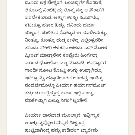
ಮೂರು ಲಕ್ಷ ಬೇಕ್ನಂಗ. ಲಂಚಪ್ಪರ್ಗ ಕೊಡಾಕ,
ಲೆಕ್ಕಬುಕ್ಕ ನಿಂಬಿಟ್ಟದ್ದು ರೊಕ್ಕ ನನ್ನ ಅಕೌಂಟ್‌ಗೆ
ಬರಬೇಕಂತಾನ. ಅತ್ಲಾಗ ಕಂಪ್ನೀ ಸಿ.ಎಪ್.ಓ,
ಕಟುಕ್ರೂ ಹತಾರ ಹಿಡ್ದು, ದನಿಂದು ಚರ್ಮ
ಸುಲ್ದಂಗ, ಸುಲಿತಾರ ರೊಕ್ಕಾನ ಈ ಸೂಳೇಮಕ್ಳು,
ನಿಂತ್ರೂ, ಕುಂತ್ರೂ ದುಡ್ಡ ಕೇಳಿದ್ರ ಎಲ್ಲಿಂತ್ರನರೀ
ತರಾದು. ನೌಕರಿ ಕಳಕನಾ ಆಟದು. ಎನ್ ನೋಟ
ಪ್ರೀಂಟ್ ಮಾಡ್ತಾರೇನ ಕಂಪ್ನೇರು ಹಿಂಗೇಲ್ಲಾ
ಮುಂದ ಛೋಲೋ ಎಲ್ಡ ಮಾತಾಡಿ, ಕವರ್ನ್ಯಾಗ
ಗಾಂಧೀ ನೋಟ ಕೊಟ್ಟು ಉಗ್ದು ಉಪ್ಪಾಗಿದ್ರೂ
ಇದೆಲ್ಲಾ ಮೈ ಹತ್ತಾಣಿಲಂತನ ಲಂಚಪ್ಪ. ಇಂತಿಪ್ಪ
ಸಂದರ್ಭದೊಳ್ಗೂ ಪೀರ್ಯಾ ಹರ್ಯಾಸ್‌ಮೆಂಟ್
ತಡ್ಕಂಡು ಅಲ್ಲಿದ್ದುದ್ಕ ಕಾರ್ಣ ಇಲ್ಲಿ ಸಂಬ್ಳ,
ಮಾರ್ಕೆಟ್ನಾಗ ಎಲ್ಲೂ ಸಿಗಂಗಿಲ್ಲಂತೇಳಿ.
ಪೀರ್ಯಾ ಧಾರವಾಡ ಮೂಲ್ದಾವ, ಇವ್ನಿಗ್ಯಾಕ
ಲಂಚ್ಮಂಚ್ಚಪ್ಪೋರ ಮ್ಯಾಲೆ ಸಿಟ್ಟಂದ್ರ,
ಹುಟ್ಟಿದಾಗಿಂದ್ದ ಹಸ್ವು ಕಾಡಿದಂಗ ಬ್ಯಾರೇನು