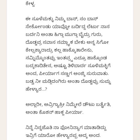
ಕೇಳ್ದ.
ಈ ಸೂಳೆಮಕ್ಳು ನಿಮ್ಮ ಬಾಸ್, ನಂ ಬಾಸ್
ಸೇರ್ಕೋಂಡು ಯಾವ್ನೋ ಬರ್ದಿದ್ದ ಲೆರ್ಟು ನಾನ
ಬರ್ದನಿ ಅಂತಾ ಹಿಗ್ಗಾ ಮುಗ್ಗಾ ಬೈದ್ರು ಗುರು,
ದೊಡ್ಡವ್ರ ಸವಾಸ ನಮ್ಗ್ಯಾಕ ಬೇಕು ಅನ್ನ ಸಿಗೋ
ಕೇಲ್ಸಕ್ಯಾರಾದ್ರು ಕಲ್ಲ ಹಾಕ್ಕೊತಾರೇನು,
ನಮ್ನಿಮ್ಮೊಂತವ್ರು ಇಂತವ್ರ್ನ ಎದ್ರೂ ಹಾಕ್ಕೊಂಡ
ಬದ್ಕಕಾದಿತೇನ, ಅಷ್ಟೂ ತಿಳಿಬಾರ್ದ ಸೂಳಿಮಕ್ಳಿಗೆ
ಅಂದ, ಪೀರ್ಯಾಗ ಸಣ್ಣಗ ಅಂಜ್ಕಿ ಸುರುವಾತು.
ಬಡ್ವ ನೀ ಮಡ್ಗಿದಂಗಿರು ಅಂತಾ ದೊಡ್ಡವ್ರು ಸುಮ್ನ
ಹೇಳ್ಯಾರ…?
ಅಲ್ಲಾರೀ, ಅವ್ರಿಗ್ಯಾಕ್ರೀ ನಿಮ್ಮೇಲೆ ಡೌಟು ಬರ್ತೈತಿ,
ಅಂತಾ ಕೊಶನ್ ಹಾಕ್ದ ಪೀರ್ಯಾ.
ನಿನ್ನೆ ನಿನ್ನಜೊತಿ ನಾ ಫೋನಿನ್ಯಾಗ ಮಾತಾಡಿದ್ದು
ಇವ್ರಿಗೆ ಯಾರೋ ಹೇಳ್ಯಾರಪ್ಪ ಅದ್ಕ ಅಂದ.