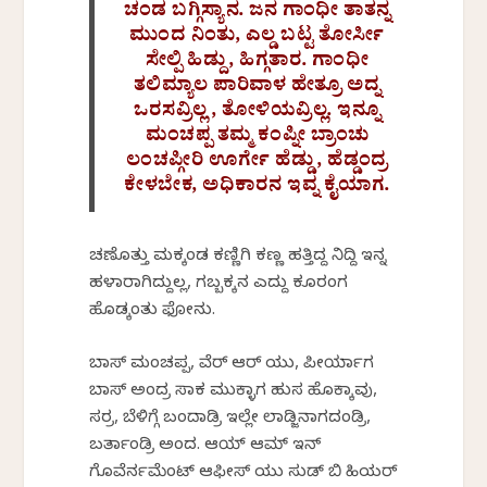
ಚಂಡ ಬಗ್ಗಿಸ್ಯಾನ. ಜನ ಗಾಂಧೀ ತಾತನ್ನ
ಮುಂದ ನಿಂತು, ಎಲ್ಡ ಬಟ್ಟ ತೋರ್ಸೀ
ಸೇಲ್ಪಿ ಹಿಡ್ದು, ಹಿಗ್ಗತಾರ. ಗಾಂಧೀ
ತಲಿಮ್ಯಾಲ ಪಾರಿವಾಳ ಹೇತ್ರೂ ಅದ್ನ
ಒರಸವ್ರಿಲ್ಲ, ತೋಳಿಯವ್ರಿಲ್ಲ. ಇನ್ನೂ
ಮಂಚಪ್ಪ ತಮ್ಮ ಕಂಪ್ನೀ ಬ್ರಾಂಚು
ಲಂಚಪ್ಗೀರಿ ಊರ್ಗೇ ಹೆಡ್ಡು, ಹೆಡ್ಡಂದ್ರ
ಕೇಳಬೇಕ, ಅಧಿಕಾರನ ಇವ್ನ ಕೈಯಾಗ.
ಚಣೊತ್ತು ಮಕ್ಕಂಡ ಕಣ್ಣಿಗಿ ಕಣ್ಣ ಹತ್ತಿದ್ದ ನಿದ್ದಿ ಇನ್ನ
ಹಳಾರಾಗಿದ್ದುಲ್ಲ, ಗಬ್ಬಕ್ಕನ ಎದ್ದು ಕೂರಂಗ
ಹೊಡ್ಕಂತು ಫೋನು.
ಬಾಸ್ ಮಂಚಪ್ಪ, ವೆರ್ ಆರ್ ಯು, ಪೀರ್ಯಾಗ
ಬಾಸ್ ಅಂದ್ರ ಸಾಕ ಮುಕ್ಳಾಗ ಹುಸ ಹೊಕ್ಕಾವು,
ಸರ್ರ, ಬೆಳಿಗ್ಗೆ ಬಂದಾಡ್ರಿ ಇಲ್ಲೇ ಲಾಡ್ಜಿನಾಗದಂಡ್ರಿ,
ಬರ್ತಾಂಡ್ರಿ ಅಂದ. ಆಯ್ ಆಮ್ ಇನ್
ಗೊವೆರ್ನಮೆಂಟ್ ಆಫೀಸ್ ಯು ಸುಡ್ ಬಿ ಹಿಯರ್