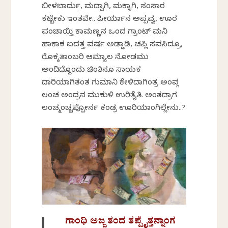
ಬೀಳಬಾರ್ದು, ಮದ್ವಾಗಿ, ಮಕ್ಳಾಗಿ, ಸಂಸಾರ
ಕಟ್ಬೇಕು ಇಂತವೇ.. ಪೀರ್ಯಾನ ಅಪ್ಪವ್ವ, ಊರ
ಪಂಚಾಯ್ತಿ ಕಾಮಣ್ಣನ ಒಂದ ಗ್ರಾಂಟ್ ಮನಿ
ಹಾಕಾಕ ಐದತ್ತ ವರ್ಷ ಅಡ್ಡಾಡಿ, ಚಪ್ಲಿ ಸವಸಿದ್ರೂ,
ರೊಕ್ಕತಾಂಬರಿ ಆಮ್ಯಾಲ ನೋಡಮು
ಅಂದಿದ್ದೊಂದು ಚಿಂತಿನೂ ಸಾಯಕ
ದಾರಿಯಾಗಿತಂತ ಗುಮಾನಿ ಕೇಳಿದಾಗಿಂತ್ರ ಅಂವ್ಗ
ಲಂಚ ಅಂದ್ರನ ಮುಕುಳಿ ಉರಿತೈತಿ. ಅಂತದ್ರಾಗ
ಲಂಚ್ಮಂಚ್ಚಪ್ಪೋರ್ನ ಕಂಡ್ರ ಊರಿಯಾಂಗಿಲ್ಲೇನು..?
ಗಾಂಧಿ ಅಜ್ಜ ತಂದ ತಪ್ಪೈತ್ತನ್ನಾಂಗ