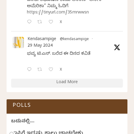
ಎಂ.ವಿ. ಶಶಿಭೂಷಣ ರಾಜು ಅಂಕಣ “ಅನೇಕ
ಅಮೆರಿಕಾ” ನಿಮ್ಮ ಓದಿಗೆ
https://tinyurl.com/35mrwwsn
X
Kendasampige
@kendasampige
·
29 May 2024
ಭವ್ಯ ಟಿ.ಎಸ್. ಬರೆದ ಈ ದಿನದ ಕವಿತೆ
X
Load More
POLLS
ಬದುಕಿನಲ್ಲಿ....
ಹಾಸಿಗೆ ಇದ್ದಷ್ಟು ಕಾಲು ಚಾಚಬೇಕು