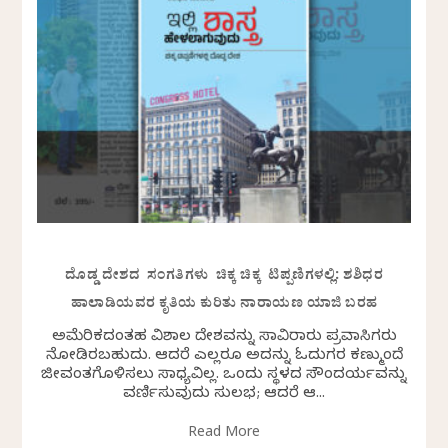
ದೊಡ್ಡ ದೇಶದ ಸಂಗತಿಗಳು ಚಿಕ್ಕ ಚಿಕ್ಕ ಟಿಪ್ಪಣಿಗಳಲ್ಲಿ: ಶಶಿಧರ
ಹಾಲಾಡಿಯವರ ಕೃತಿಯ ಕುರಿತು ನಾರಾಯಣ ಯಾಜಿ ಬರಹ
ಅಮೆರಿಕದಂತಹ ವಿಶಾಲ ದೇಶವನ್ನು ಸಾವಿರಾರು ಪ್ರವಾಸಿಗರು
ನೋಡಿರಬಹುದು. ಆದರೆ ಎಲ್ಲರೂ ಅದನ್ನು ಓದುಗರ ಕಣ್ಮುಂದೆ
ಜೀವಂತಗೊಳಿಸಲು ಸಾಧ್ಯವಿಲ್ಲ. ಒಂದು ಸ್ಥಳದ ಸೌಂದರ್ಯವನ್ನು
ವರ್ಣಿಸುವುದು ಸುಲಭ; ಆದರೆ ಆ...
Read More