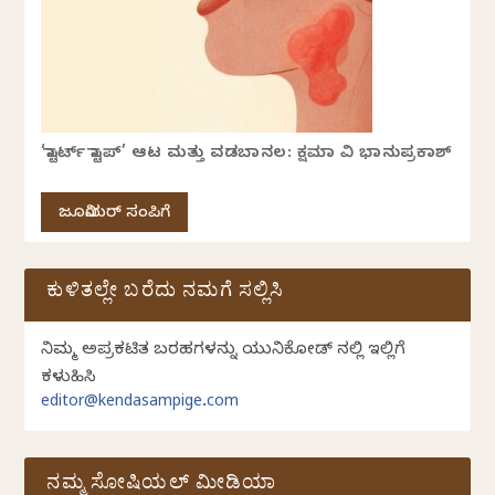
‘ಸ್ಟಾರ್ಟ್ ಸ್ಟಾಪ್’ ಆಟ ಮತ್ತು ವಡಬಾನಲ: ಕ್ಷಮಾ ವಿ ಭಾನುಪ್ರಕಾಶ್
ಜೂನಿಯರ್ ಸಂಪಿಗೆ
ಕುಳಿತಲ್ಲೇ ಬರೆದು ನಮಗೆ ಸಲ್ಲಿಸಿ
ನಿಮ್ಮ ಅಪ್ರಕಟಿತ ಬರಹಗಳನ್ನು ಯುನಿಕೋಡ್ ನಲ್ಲಿ ಇಲ್ಲಿಗೆ
ಕಳುಹಿಸಿ
editor@kendasampige.com
ನಮ್ಮ ಸೋಷಿಯಲ್‌ ಮೀಡಿಯಾ