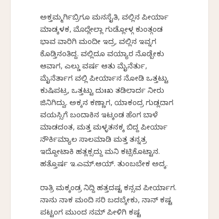
ಅಕ್ತಮ್ಮರ್ಗಿಬ್ರಿಗೂ ಮನಸೈತಿ, ವಲ್ಲಿನ ಪೀರ್ಯಾ
ಮಾಡ್ಕಳಕ, ಮೊದ್ಲೇಲ್ಲಾ ಗುಡ್ಲೋಳ್ಗ ಕುಂತ್ಗಂಡ
ಭಾವ ವಾರಿಗಿ ಮಂದೀ ಇದ್ರ, ವಲ್ಲಿನ ಇವ್ನಗ
ಕೊಡ್ತಿನಂತಿದ್ದ. ವಲ್ಲಿದೂ ವಯ್ಯಾರ ನೊಡ್ಬೇಕು
ಆವಾಗ, ಎಲ್ಡು ವರ್ಷ ಆತು ಮೈನೆರ್ತು,
ಮೈನೆರ್ತಾಗ ವಲ್ಲಿ ಪೀರ್ಯಾನ ನೋಡಿ ಒತ್ತಟ್ಟು
ಕುಷಿಪಟ್ರ, ಒತ್ತಟ್ಟು ದುಃಖ ತಡಿಲಾರ್ದ ನೀರು
ಜಿನಿಗಿದ್ವು. ಅಕ್ಕನ ಕಣ್ಣಾಗ, ಯಾಕಂದ್ರ ಗುಡ್ಲದಾಗ
ವಯಸ್ಸಿಗೆ ಬಂದಾಕಿನ ಇಟ್ಕಂಡ ಹೆಂಗ ಬಾಳೆ
ಮಾಡದಂತ, ಮತ್ತ ಮಳ್ಳತನಕ್ಕ ಬಿದ್ದ ಪೀರ್ಯಾ
ನೌರ್ಕಿಮ್ಯಾಲ ಸಾಲಮಾಡಿ ಮತ್ತ ತನ್ನತ್ರ
ಇದ್ದೋಟಾಕಿ ಹತ್ಲಕ್ಸದ್ದು ಮನಿ ಕಟ್ಸಿಕೊಟ್ಟಾನ.
ಹತ್ತೊರ್ಷ ಇ.ಎಮ್.ಆಯ್. ತುಂಬಬೇಕ ಅದ್ಕ.
ರಾತ್ರಿ ಮಕ್ಕಂಡ್ರ ನಿದ್ದಿ ಹತ್ತದಷ್ಟ ಕನ್ಸವ ಪೀರ್ಯಾಗ.
ನಾನು ನಾಕ ಮಂದಿ ಸರಿ ಬದಬ್ಕೇಕು, ನಾನ್ ಕಷ್ಟ
ಪಟ್ಟಂಗ ಮುಂದ ನಮ್ ಪೀಳಿಗಿ ಕಷ್ಟ