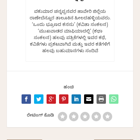
ಶಿವಕುಮಾರ ಚನ್ನಪ್ಪನವರ ಹಾವೇರಿ ಜಿಲ್ಲೆಯ
ರಾಣೇಬೆನ್ನೂರ ತಾಲೂಕಿನ ಹೀಲದಹಳ್ಳಿಯವರು.
‘ಒಂದು ಭ್ರೂಣದ ಕನಸು’ (ಕವಿತಾ ಸಂಕಲನ)
‘ಮುಖವಾಡದ ಮಾಫಿಯಾದಲ್ಲಿ’ (ಕಥಾ
ಸಂಕಲನ) ಹಲವು ಪತ್ರಿಕೆಗಳಲ್ಲಿ ಇವರ ಕಥೆ,
ಕವಿತೆಗಳು ಪ್ರಕಟವಾಗಿವೆ ಮತ್ತು ಇವರ ಕತೆಗಳಿಗೆ
ಹಲವು ಬಹುಮಾನಗಳು ಸಂದಿವೆ
ಹಂಚಿ
ರೇಟಿಂಗ್ ಕೊಡಿ