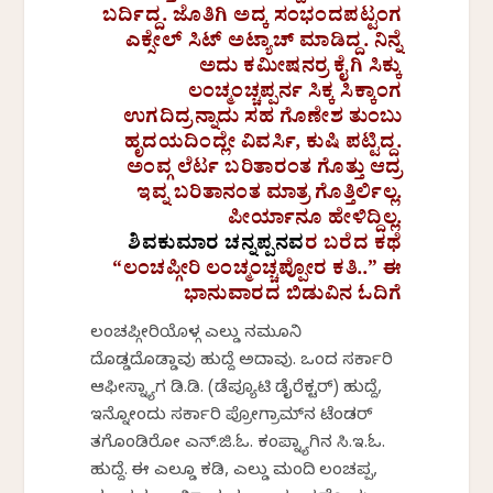
ಬರ್ದಿದ್ದ. ಜೊತಿಗಿ ಅದ್ಕ ಸಂಭಂದಪಟ್ಟಂಗ
ಎಕ್ಸೇಲ್ ಸಿಟ್ ಅಟ್ಯಾಚ್ ಮಾಡಿದ್ದ. ನಿನ್ನೆ
ಅದು ಕಮೀಷನರ್ರ ಕೈಗಿ ಸಿಕ್ಕು
ಲಂಚ್ಮಂಚ್ಚಪ್ಪರ್ನ ಸಿಕ್ಕ ಸಿಕ್ಕಾಂಗ
ಉಗದಿದ್ರನ್ನಾದು ಸಹ ಗೊಣೇಶ ತುಂಬು
ಹೃದಯದಿಂದ್ಲೇ ವಿವರ್ಸಿ, ಕುಷಿ ಪಟ್ಟಿದ್ದ.
ಅಂವ್ಗ ಲೆರ್ಟ ಬರಿತಾರಂತ ಗೊತ್ತು ಆದ್ರ
ಇವ್ನ ಬರಿತಾನಂತ ಮಾತ್ರ ಗೊತ್ತಿರ್ಲಿಲ್ಲ.
ಪೀರ್ಯಾನೂ ಹೇಳಿದ್ದಿಲ್ಲ.
ಶಿವಕುಮಾರ ಚನ್ನಪ್ಪನವ
ರ ಬರೆದ ಕಥೆ
“ಲಂಚಪ್ಗೀರಿ ಲಂಚ್ಮಂಚ್ಚಪ್ಪೋರ ಕತಿ..” ಈ
ಭಾನುವಾರದ ಬಿಡುವಿನ ಓದಿಗೆ
ಲಂಚಪ್ಗೀರಿಯೊಳ್ಗ ಎಲ್ಡು ನಮೂನಿ
ದೊಡ್ಡದೊಡ್ಡಾವು ಹುದ್ದೆ ಅದಾವು. ಒಂದ ಸರ್ಕಾರಿ
ಆಫೀಸ್ನ್ಯಾಗ ಡಿ.ಡಿ. (ಡೆಪ್ಯೂಟಿ ಡೈರೆಕ್ಟರ್) ಹುದ್ದೆ,
ಇನ್ನೋಂದು ಸರ್ಕಾರಿ ಪ್ರೋಗ್ರಾಮ್‌ನ ಟೆಂಡರ್
ತಗೊಂಡಿರೋ ಎನ್.ಜಿ.ಓ. ಕಂಪ್ನ್ಯಾಗಿನ ಸಿ.ಇ.ಓ.
ಹುದ್ದೆ. ಈ ಎಲ್ಡೂ ಕಡಿ, ಎಲ್ಡು ಮಂದಿ ಲಂಚಪ್ಪ,