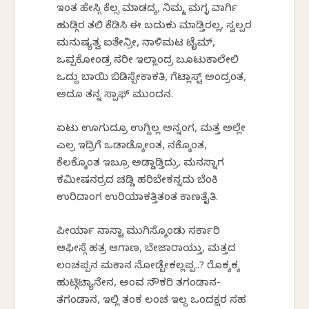
ಇಂತ ಹೇಸ್ಗಿ ಕೆಲ್ಸ ಮಾಡದ್ಕ, ನಿಮ್ಮ ಮಗ್ಳ ವಾರ್ಗಿ
ಹುಡ್ಗಿರ ತಲಿ ಕೆಡಿಸಿ ಈ ಬದುಕು ಮಾಡ್ತಿರಲ್ಲ, ಸ್ವಲ್ಪರ
ಮನುಷ್ಯತ್ವ ಐತೇನ್ರೀ, ನಾಳಿಮಟ ಟೈಮ್,
ಒಪ್ಪಕೋಂಡ್ರ ಸರೀ ಇಲ್ಲಾಂದ್ರ ಬೂಟುಕಾಲೇಲಿ
ಒದ್ದು ಬಾಯಿ ಬಿಡಿಸ್ಬೇಕಾಕತಿ, ಗೆಟ್ಲಾಸ್ಟ್ ಅಂದ್ರಂತ,
ಅದೂ ತನ್ನ ಸ್ಪಾಫ್‌ ಮುಂದನ.
ಏಟು ಊಗುದ್ರೂ ಉಗ್ದಿಲ್ಲ ಅನ್ನಂಗ, ಮತ್ತ ಅಲ್ಲೇ
ಎಲ್ರ ಇದ್ರಿಗೆ ಒಡಾಡ್ಕೋಂತ, ನಕ್ಕೊಂತ,
ಕೆಲಕ್ಕೊಂತ ಇಬ್ರೂ ಅಡ್ಡಾಡ್ತಿದ್ರು, ಮನಸ್ನಾಗ
ಕಮೀಷನರ್ರದ ಚಡ್ಡಿ ಹರಿಬೇಕನ್ನದು ಬೆಂಕಿ
ಉರಿದಾಂಗ ಉರಿಯಾಕತ್ತಿತಂತ ಕಾಣತೈತಿ.
ಪೀರ್ಯಾ ನಾಸ್ಟಾ ಮುಗಿಸ್ಕೊಂಡು ಸರ್ಕಾರಿ
ಆಫೀಸ್ಗೆ ಹತ್ರ ಆಗಾಣ, ಬೇಜಾರಾಯ್ತು, ಮತ್ತದ
ಲಂಚಪ್ಪನ ಮಕಾನ ನೋಡ್ಬೇಕಲ್ಲಪ್ಪ..? ರೊಕ್ಕಕ್ಕ
ಹುಟ್ಗಿಟ್ಯಾನೇನ, ಅಂವ ನೌಕರಿ ತಗಂಡಾನ-
ತಗಂಡಾನ, ಇಲ್ಲಿ ತಂಕ ಲಂಚ ಇಲ್ದ ಒಂದಕ್ಷರ ಸಹ