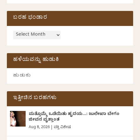
ಬರಹ ಭಂಡಾರ
ಹಳೆಯವನ್ನು ಹುಡುಕಿ
ಇತ್ತೀಚಿನ ಬರಹಗಳು
ಮತ್ತೊಮ್ಮೆ ಒಡೆಯಿತು ಹೃದಯ…: ಜುಲೇಖಾ ಬೇಗಂ
ಜೀವನ ವೃತ್ತಾಂತ
Aug 8, 2026
|
ವ್ಯಕ್ತಿ ವಿಶೇಷ