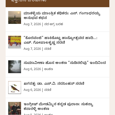
ಇತ್ತೀಚಿನ ಬರಹಗಳು
ಮಾಕಳ್ಳಿಯ ಮಾಂತ್ರಿಕ ಕಥಿಕರು: ಎಸ್. ಗಂಗಾಧರಯ್ಯ
ಅನುಭವ ಕಥನ
Aug 7, 2026
|
ದಿನದ ಅಗ್ರ ಬರಹ
“ಕೊರವಂಜಿ” ಹಾಕಿಕೊಟ್ಟ ಹಾಸ್ಯೋತ್ಸವದ ಹಾದಿ…:
ಎಚ್. ಗೋಪಾಲಕೃಷ್ಣ ಸರಣಿ
Aug 7, 2026
|
ಸರಣಿ
ಸುಮಾವೀಣಾ ಹೊಸ ಅಂಕಣ “ನುಡಿನಲಿವು” ಇಂದಿನಿಂದ
Aug 6, 2026
|
ಅಂಕಣ
ಖಗರತ್ನ: ಡಾ. ಎಸ್.ವಿ. ನರಸಿಂಹನ್‌‌ ಸರಣಿ
Aug 6, 2026
|
ಸರಣಿ
ಇಂಗ್ಲೀಷ್ ಮೇಡಮ್ಮಿನ ಕನ್ನಡ ಪುರಾಣ: ಸುಕನ್ಯಾ
ಕನಾರಳ್ಳಿ ಅಂಕಣ