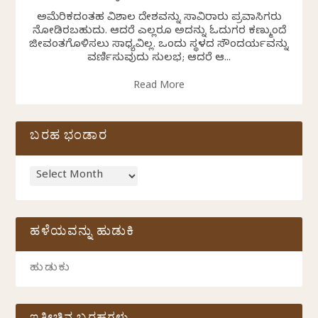
ಅಮೆರಿಕದಂತಹ ವಿಶಾಲ ದೇಶವನ್ನು ಸಾವಿರಾರು ಪ್ರವಾಸಿಗರು
ನೋಡಿರಬಹುದು. ಆದರೆ ಎಲ್ಲರೂ ಅದನ್ನು ಓದುಗರ ಕಣ್ಮುಂದೆ
ಜೀವಂತಗೊಳಿಸಲು ಸಾಧ್ಯವಿಲ್ಲ. ಒಂದು ಸ್ಥಳದ ಸೌಂದರ್ಯವನ್ನು
ವರ್ಣಿಸುವುದು ಸುಲಭ; ಆದರೆ ಆ...
Read More
ಬರಹ ಭಂಡಾರ
ಹಳೆಯವನ್ನು ಹುಡುಕಿ