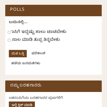
POLLS
ಬದುಕಿನಲ್ಲಿ....
ಹಾಸಿಗೆ ಇದ್ದಷ್ಟು ಕಾಲು ಚಾಚಬೇಕು
ಸಾಲ ಮಾಡಿ ತುಪ್ಪ ತಿನ್ನಬೇಕು
ಫಲಿತಾಂಶ
ಹಳೆಯ ಜನಮತಗಳು
ನಮ್ಮ ಬರಹಗಾರರು
ಕೆಂಡಸಂಪಿಗೆಯ ಬರಹಗಾರರ ಪುಟಗಳಿಗೆ
ಇಲ್ಲಿ ಕ್ಲಿಕ್ ಮಾಡಿ