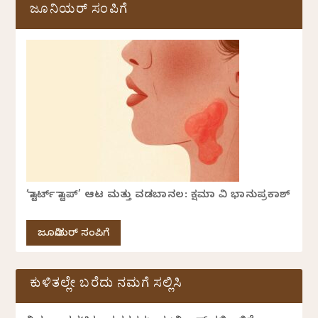
ಜೂನಿಯರ್ ಸಂಪಿಗೆ
‘ಸ್ಟಾರ್ಟ್ ಸ್ಟಾಪ್’ ಆಟ ಮತ್ತು ವಡಬಾನಲ: ಕ್ಷಮಾ ವಿ ಭಾನುಪ್ರಕಾಶ್
ಜೂನಿಯರ್ ಸಂಪಿಗೆ
ಕುಳಿತಲ್ಲೇ ಬರೆದು ನಮಗೆ ಸಲ್ಲಿಸಿ