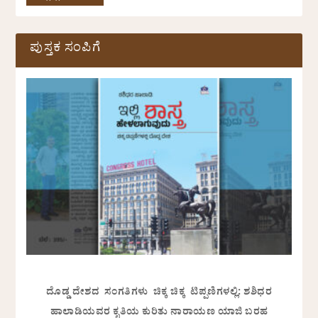
ಪುಸ್ತಕ ಸಂಪಿಗೆ
ದೊಡ್ಡ ದೇಶದ ಸಂಗತಿಗಳು ಚಿಕ್ಕ ಚಿಕ್ಕ ಟಿಪ್ಪಣಿಗಳಲ್ಲಿ: ಶಶಿಧರ
ಹಾಲಾಡಿಯವರ ಕೃತಿಯ ಕುರಿತು ನಾರಾಯಣ ಯಾಜಿ ಬರಹ