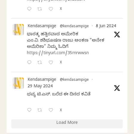
https://tinyurl.com/2v28abrv
X
Kendasampige
8 Jun 2024
@kendasampige
·
ಭಾರತಕ್ಕೆ ಹತ್ತಿರವಾದ ಅಮೇರಿಕ
ಎಂ.ವಿ. ಶಶಿಭೂಷಣ ರಾಜು ಅಂಕಣ “ಅನೇಕ
ಅಮೆರಿಕಾ” ನಿಮ್ಮ ಓದಿಗೆ
https://tinyurl.com/35mrwwsn
X
Kendasampige
@kendasampige
·
29 May 2024
ಭವ್ಯ ಟಿ.ಎಸ್. ಬರೆದ ಈ ದಿನದ ಕವಿತೆ
X
Load More